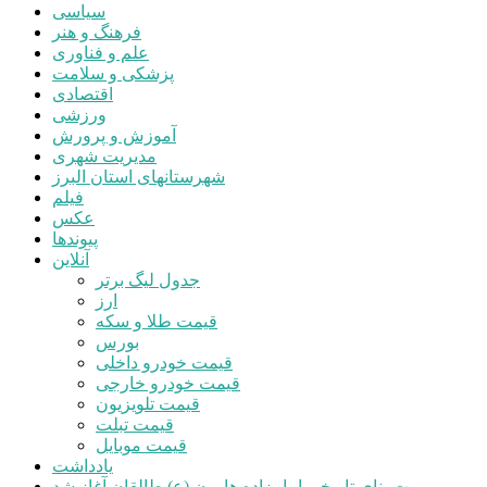
سیاسی
فرهنگ و هنر
علم و فناوری
پزشکی و سلامت
اقتصادی
ورزشی
آموزش و پرورش
مدیریت شهری
شهرستانهای استان البرز
فیلم
عکس
پیوندها
آنلاین
جدول لیگ برتر
ارز
قیمت طلا و سکه
بورس
قیمت خودرو داخلی
قیمت خودرو خارجی
قیمت تلویزیون
قیمت تبلت
قیمت موبایل
یادداشت
مرمت بنای تاریخی امامزاده هارون (ع) طالقان آغاز شد