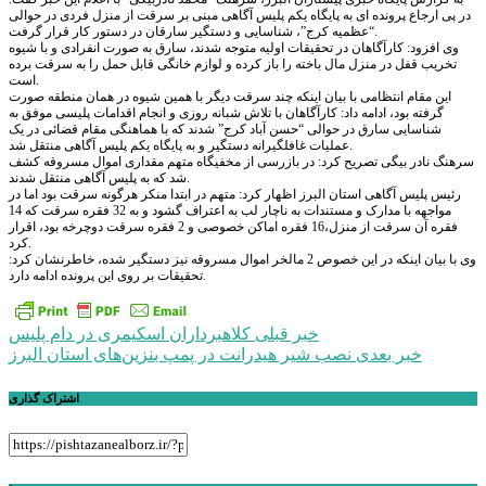
در پی ارجاع پرونده ای به پایگاه یکم پلیس آگاهی مبنی بر سرقت از منزل فردی در حوالی
“عظمیه کرج”، شناسایی و دستگیر سارقان در دستور کار قرار گرفت.
وی افزود: کارآگاهان در تحقیقات اولیه متوجه شدند، سارق به صورت انفرادی و با شیوه
تخریب قفل در منزل مال باخته را باز کرده و لوازم خانگی قابل حمل را به سرقت برده
است.
این مقام انتظامی با بیان اینکه چند سرقت دیگر با همین شیوه در همان منطقه صورت
گرفته بود، ادامه داد: کارآگاهان با تلاش شبانه روزی و انجام اقدامات پلیسی موفق به
شناسایی سارق در حوالی “حسن آباد کرج” شدند که با هماهنگی مقام قضائی در یک
عملیات غافلگیرانه دستگیر و به پایگاه یکم پلیس آگاهی منتقل شد.
سرهنگ نادر بیگی تصریح کرد: در بازرسی از مخفیگاه متهم مقداری اموال مسروقه کشف
شد که به پلیس آگاهی منتقل شدند.
رئیس پلیس آگاهی استان البرز اظهار کرد: متهم در ابتدا منکر هرگونه سرقت بود اما در
مواجهه با مدارک و مستندات به ناچار لب به اعتراف گشود و به 32 فقره سرقت که 14
فقره آن سرقت از منزل،16 فقره اماکن خصوصی و 2 فقره سرقت دوچرخه بود، اقرار
کرد.
وی با بیان اینکه در این خصوص 2 مالخر اموال مسروقه نیز دستگیر شده، خاطرنشان کرد:
تحقیقات بر روی این پرونده ادامه دارد.
راهبری
خبر قبلی
کلاهبرداران اسکیمری در دام پلیس
خبر بعدی
نصب شیر هیدرانت در پمپ بنزین‌های استان البرز
نوشته
اشتراک گذاری