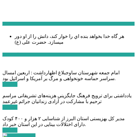
سخن روز
هر گاه خدا بخواهد بنده اي را خوار كند، دانش را از او دور
میسازد.
حضرت علی (ع)
آخرین اخبار:
امام جمعه شهرستان ساوجبلاغ اظهارداشت : اربعین امسال
سراسر حماسه خونخواهی و مرگ بر آمریکا و اسرائیل بود.
ادامه ...
یادداشتی برای ترویج فرهنگ جایگزینی هزینه‌های تشریفاتی مراسم
ترحیم با مشارکت در آزادی زندانیان جرائم غیرعمد
ادامه ...
مدیر کل بهزیستی استان البرز از شناسایی ۲ هزار و ۴۰۰ کودک
دارای اختلالات بینایی در این استان خبر داد.
ادامه ...