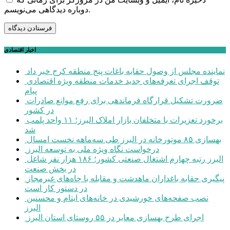
دوباره دیدگاهی می‌نویسم.
اخبار اقتصادی
نماینده مجلس از وصول حقابه باغات پنج منطقه کرج خبر داد
توقف اجرای تعرفه‌های جدید خدمات منطقه ویژه اقتصادی
پیام
ضرورت تشکیل قرارگاه فرماندهی برای رفع موانع صادرات
در کشور
برخورد تعزیرات با متخلفان بازار املاک البرز؛ ۱۱ واحد پلمب
شد
بهسازی ۸۵ موتورخانه در البرز طی سه‌ماهه نخست امسال
درخواست نگاه ویژه ملی به توسعه البرز
البرز رتبه چهارم اشتغال صنعتی کشور؛ ۱۸۶ هزار نفر شاغل
در بخش صنعت
پیگیری حقابه باغداران ماهدشت و مقابله با چاه‌های غیرمجاز
در دستور کار است
نصب صفحه‌های خورشیدی در خانه‌های ایتام و محسنین
البرز
اجرای طرح بهسازی معابر در ۵۵ روستای استان البرز