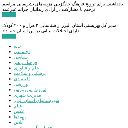
یادداشتی برای ترویج فرهنگ جایگزینی هزینه‌های تشریفاتی مراسم
ترحیم با مشارکت در آزادی زندانیان جرائم غیرعمد
ادامه ...
مدیر کل بهزیستی استان البرز از شناسایی ۲ هزار و ۴۰۰ کودک
دارای اختلالات بینایی در این استان خبر داد.
ادامه ...
خانه
اجتماعی
سیاسی
فرهنگ و هنر
علم و فناوری
پزشکی و سلامت
اقتصادی
ورزشی
آموزش و پرورش
مدیریت شهری
شهرستانهای استان البرز
فیلم
عکس
پیوندها
آنلاین
جدول لیگ برتر