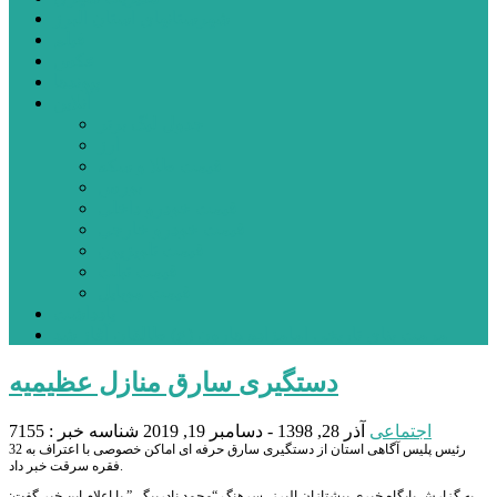
شهرستانهای استان البرز
فیلم
عکس
پیوندها
آنلاین
جدول لیگ برتر
ارز
قیمت طلا و سکه
بورس
قیمت خودرو داخلی
قیمت خودرو خارجی
قیمت تلویزیون
قیمت تبلت
قیمت موبایل
یادداشت
مرمت بنای تاریخی امامزاده هارون (ع) طالقان آغاز شد
دستگیری سارق منازل عظیمیه
اجتماعی
آذر 28, 1398 - دسامبر 19, 2019
شناسه خبر : 7155
رئیس پلیس آگاهی استان از دستگیری سارق حرفه ای اماکن خصوصی با اعتراف به 32
فقره سرقت خبر داد.
به گزارش پایگاه خبری پیشتازان البرز، سرهنگ “محمد نادربیگی” با اعلام این خبر گفت: