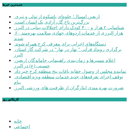
جديدترين خبرها
اربعین امسال؛ جلوه‌ای باشکوه از تولی و تبری
بزرگ‌ترین تاج گل، آزادی یک انسان است
شناسایی ۲ هزار و ۴۰۰ کودک دارای اختلالات بینایی در البرز
۶۰ هزار البرزی از خدمات اردوهای جهادی سلامت بهره‌مند
شدند
دستگاه‌های اجرایی برای معرفی کرج همراه شوند
برگزاری رویداد قرآنی ” بهار در بهار” در شرکت گاز استان
البرز
اعلام مسیرها و زمان‌بندی راهپیمایی جاماندگان اربعین
حسینی (ع) در البرز
نماینده مجلس از وصول حقابه باغات پنج منطقه کرج خبر داد
توقف اجرای تعرفه‌های جدید خدمات منطقه ویژه اقتصادی
پیام
ضرورت بهره مندی ایثارگران از ظرفیت های ورزشی البرز
کاریکاتور روز
خانه
اجتماعی