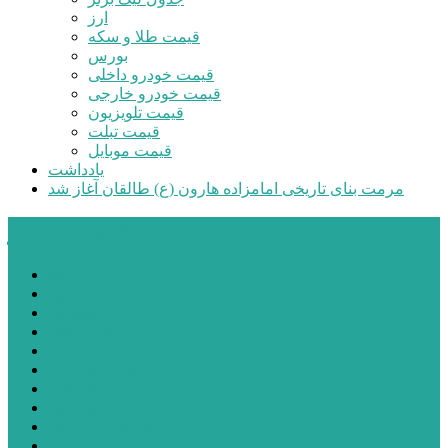
ارز
قیمت طلا و سکه
بورس
قیمت خودرو داخلی
قیمت خودرو خارجی
قیمت تلویزیون
قیمت تبلت
قیمت موبایل
یادداشت
مرمت بنای تاریخی امامزاده هارون (ع) طالقان آغاز شد
پیشتازان البرز
خانه
اجتماعی
سیاسی
فرهنگ و هنر
علم و فناوری
پزشکی و سلامت
اقتصادی
ورزشی
آموزش و پرورش
مدیریت شهری