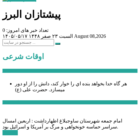
پیشتازان البرز
تعداد خبر های امروز: 0
August 08,2026
السبت ۲۳ صفر ۱۴۴۸
۱۴۰۵/۰۵/۱۷
اوقات شرعی
سخن روز
هر گاه خدا بخواهد بنده اي را خوار كند، دانش را از او دور
میسازد.
حضرت علی (ع)
آخرین اخبار:
امام جمعه شهرستان ساوجبلاغ اظهارداشت : اربعین امسال
سراسر حماسه خونخواهی و مرگ بر آمریکا و اسرائیل بود.
ادامه ...