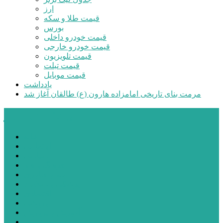
ارز
قیمت طلا و سکه
بورس
قیمت خودرو داخلی
قیمت خودرو خارجی
قیمت تلویزیون
قیمت تبلت
قیمت موبایل
یادداشت
مرمت بنای تاریخی امامزاده هارون (ع) طالقان آغاز شد
پیشتازان البرز
خانه
اجتماعی
سیاسی
فرهنگ و هنر
علم و فناوری
پزشکی و سلامت
اقتصادی
ورزشی
آموزش و پرورش
مدیریت شهری