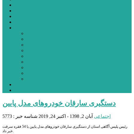
شهرستانهای استان البرز
فیلم
عکس
پیوندها
آنلاین
جدول لیگ برتر
ارز
قیمت طلا و سکه
بورس
قیمت خودرو داخلی
قیمت خودرو خارجی
قیمت تلویزیون
قیمت تبلت
قیمت موبایل
یادداشت
مرمت بنای تاریخی امامزاده هارون (ع) طالقان آغاز شد
دستگیری سارقان خودروهای مدل پایین
اجتماعی
آبان 2, 1398 - اکتبر 24, 2019
شناسه خبر : 5773
رئیس پلیس آگاهی استان از دستگیری سارقان خودروهای مدل پایین با 54 فقره سرقت
خبر داد.