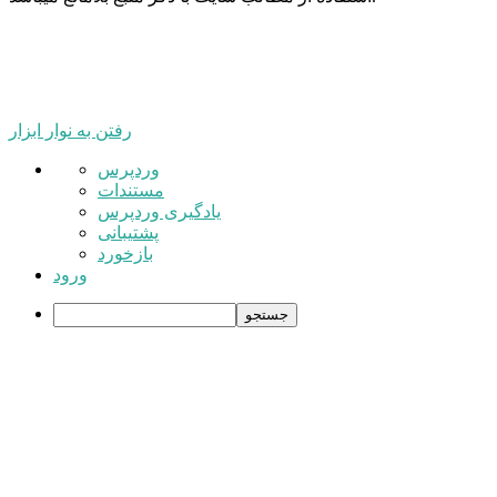
رفتن به نوار ابزار
درباره
وردپرس
وردپرس
مستندات
یادگیری وردپرس
پشتیبانی
بازخورد
ورود
جستجو