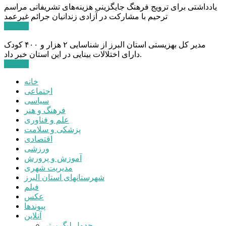
یادداشتی برای ترویج فرهنگ جایگزینی هزینه‌های تشریفاتی مراسم
ترحیم با مشارکت در آزادی زندانیان جرائم غیرعمد
ادامه ...
مدیر کل بهزیستی استان البرز از شناسایی ۲ هزار و ۴۰۰ کودک
دارای اختلالات بینایی در این استان خبر داد.
ادامه ...
خانه
اجتماعی
سیاسی
فرهنگ و هنر
علم و فناوری
پزشکی و سلامت
اقتصادی
ورزشی
آموزش و پرورش
مدیریت شهری
شهرستانهای استان البرز
فیلم
عکس
پیوندها
آنلاین
جدول لیگ برتر