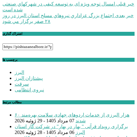
راهبری
خبر قبلی
امسال توجه ویژه ای به توسعه کیفی در شهرکهاي صنعتی
شده است
نوشته
خبر بعدی
اجتماع بزرگ عزاداري نيروهاي مسلح استان البرز در روز
۲۸ صفر برگزار مي شود
اشتراک گذاری
برچسب ها
البرز
پیشتازان البرز
سرقت
نیروی انتظامی
مطالب مرتبط
۶۰ هزار البرزی از خدمات اردوهای جهادی سلامت بهره‌مند
شدند
07 مرداد 1405 - 29 ژوئیه 2026
برگزاری رویداد قرآنی ” بهار در بهار” در شرکت گاز استان
البرز
06 مرداد 1405 - 28 ژوئیه 2026