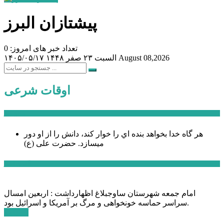
پیشتازان البرز
تعداد خبر های امروز: 0
August 08,2026
السبت ۲۳ صفر ۱۴۴۸
۱۴۰۵/۰۵/۱۷
اوقات شرعی
سخن روز
هر گاه خدا بخواهد بنده اي را خوار كند، دانش را از او دور
میسازد.
حضرت علی (ع)
آخرین اخبار:
امام جمعه شهرستان ساوجبلاغ اظهارداشت : اربعین امسال
سراسر حماسه خونخواهی و مرگ بر آمریکا و اسرائیل بود.
ادامه ...