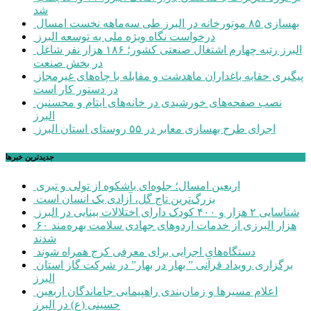
شد
بهسازی ۸۵ موتورخانه در البرز طی سه‌ماهه نخست امسال
درخواست نگاه ویژه ملی به توسعه البرز
البرز رتبه چهارم اشتغال صنعتی کشور؛ ۱۸۶ هزار نفر شاغل
در بخش صنعت
پیگیری حقابه باغداران ماهدشت و مقابله با چاه‌های غیرمجاز
در دستور کار است
نصب صفحه‌های خورشیدی در خانه‌های ایتام و محسنین
البرز
اجرای طرح بهسازی معابر در ۵۵ روستای استان البرز
جديدترين خبرها
اربعین امسال؛ جلوه‌ای باشکوه از تولی و تبری
بزرگ‌ترین تاج گل، آزادی یک انسان است
شناسایی ۲ هزار و ۴۰۰ کودک دارای اختلالات بینایی در البرز
۶۰ هزار البرزی از خدمات اردوهای جهادی سلامت بهره‌مند
شدند
دستگاه‌های اجرایی برای معرفی کرج همراه شوند
برگزاری رویداد قرآنی ” بهار در بهار” در شرکت گاز استان
البرز
اعلام مسیرها و زمان‌بندی راهپیمایی جاماندگان اربعین
حسینی (ع) در البرز