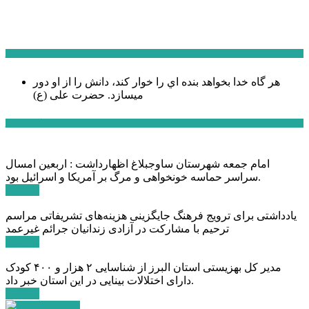
سخن روز
هر گاه خدا بخواهد بنده اي را خوار كند، دانش را از او دور
میسازد.
حضرت علی (ع)
آخرین اخبار:
امام جمعه شهرستان ساوجبلاغ اظهارداشت : اربعین امسال
سراسر حماسه خونخواهی و مرگ بر آمریکا و اسرائیل بود.
ادامه ...
یادداشتی برای ترویج فرهنگ جایگزینی هزینه‌های تشریفاتی مراسم
ترحیم با مشارکت در آزادی زندانیان جرائم غیرعمد
ادامه ...
مدیر کل بهزیستی استان البرز از شناسایی ۲ هزار و ۴۰۰ کودک
دارای اختلالات بینایی در این استان خبر داد.
ادامه ...