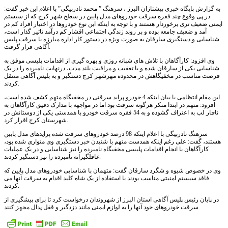
به گزارش پایگاه خبری پیشتازان البرز ، سرهنگ ” محمد نادربیگی” با اعلام این خبر گفت:
در پی وقوع چند فقره سرقت خودروهای مدل پایین در سطح شهر کرج که از سیستم
ایمنی ضعیف تری برخوردار هستند و با توجه به اينکه اين نوع خودروها در اختيار افراد کم در
آمد و ضعيف جامعه بوده و بر روند زندگي اجتماعي اقشار کم درآمد تاثير گذار است،
شناسایی و دستگیری سارقان به صورت ویژه در دستور کار اداره مبارزه با سرقت پلیس
آگاهی قرار گرفت.
وی افزود: کارآگاهان با تلاش های شبانه روزی و بهره گیری از اقدامات پلیسی موفق به
شناسایی یکی از سارقان شده و با تعقیب و مراقبت بلند مدت، درنهایت نامبرده را در یک
فرصت مناسب در مخفیگاهش در محدوده مهرشهر کرج دستگیر و به پلیس آگاهی منتقل
کردند.
این مقام انتظامی با بیان اینکه 4 خودرو پراید سرقتی در مخفیگاه متهم کشف شده است،
افزود: متهم در ابتدا منکر هرگونه سرقت بود اما در مواجهه با مدارک دقیق کارآگاهان به
ناچار لب به اعتراف گشوده و به 54 فقره سرقت خودرو با همدستی یکی از دوستانش در
شهرستان کرج اقرار کرد.
سرهنگ نادربیگی با اعلام اینکه 98 درصد خودروهای سرقت شده پرایدهای مدل پایین
هستند، گفت: علی رغم اینکه همدست متهم با شنیدن خبر دستگیری وی متواری شده بود،
کارآگاهان با انجام اقدامات پلیسی مخفیگاه نامبرده را نیز شناسایی و در یک عملیات
غافلگیرانه نامبرده را نیز دستگیر کردند.
وی در خصوص شیوه و شگرد سارقان گفت: متهمان با شناسایی خودروهای مدل پایین که
فاقد سیستم امنیتی مناسب بودند با استفاده از یک شاه کلید اقدام به سرقت آنها می
کردند.
در پایان رئیس پلیس آگاهی استان البرز از شهروندان درخواست کرد تا برای پیشگیری از
سرقت خودروهای خود آنها را به لوازم ایمنی مانند دزدگیر و قفل پدال مجهز کنند