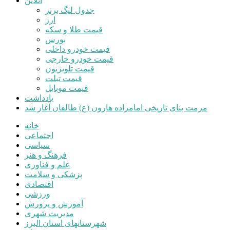
آنلاین
جدول لیگ برتر
ارز
قیمت طلا و سکه
بورس
قیمت خودرو داخلی
قیمت خودرو خارجی
قیمت تلویزیون
قیمت تبلت
قیمت موبایل
یادداشت
مرمت بنای تاریخی امامزاده هارون (ع) طالقان آغاز شد
خانه
اجتماعی
سیاسی
فرهنگ و هنر
علم و فناوری
پزشکی و سلامت
اقتصادی
ورزشی
آموزش و پرورش
مدیریت شهری
شهرستانهای استان البرز