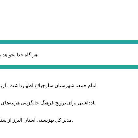
هر گاه خدا بخواهد ب
امام جمعه شهرستان ساوجبلاغ اظهارداشت : اربعین امسال سراسر حماسه خونخواهی و مرگ بر آمریکا و اسرائیل بود.
یادداشتی برای ترویج فرهنگ جایگزینی هزینه‌های
مدیر کل بهزیستی استان البرز از شناسایی ۲ هزار و ۴۰۰ کودک دارای اختلالات بینایی در این استان خبر داد.