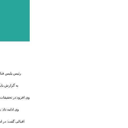
رئیس پلیس فتای
به گزارش پایگ
وی افزود:در تحقیقات 
وی ادامه داد: