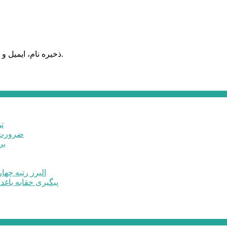
ذخیره نام، ایمیل و وبسایت من در مرورگر برای زمانی که دوباره دیدگاهی می‌نویسم.
ت
ضرورت ت
برخ
البرز رتبه چهارم اشتغال 
پیگیری حقابه باغد