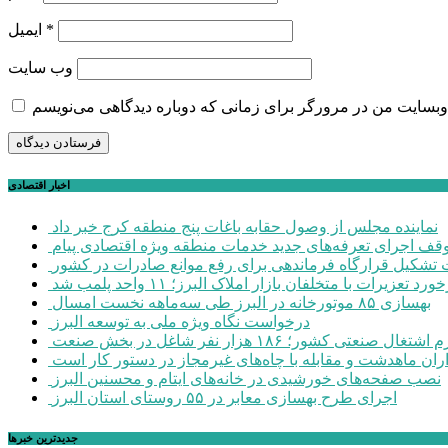
*
ایمیل
وب‌ سایت
اخبار اقتصادی
نماینده مجلس از وصول حقابه باغات پنج منطقه کرج خبر داد
وقف اجرای تعرفه‌های جدید خدمات منطقه ویژه اقتصادی پیام
شکیل قرارگاه فرماندهی برای رفع موانع صادرات در کشور
ورد تعزیرات با متخلفان بازار املاک البرز؛ ۱۱ واحد پلمب شد
بهسازی ۸۵ موتورخانه در البرز طی سه‌ماهه نخست امسال
درخواست نگاه ویژه ملی به توسعه البرز
صنعتی کشور؛ ۱۸۶ هزار نفر شاغل در بخش صنعت
اران ماهدشت و مقابله با چاه‌های غیرمجاز در دستور کار است
نصب صفحه‌های خورشیدی در خانه‌های ایتام و محسنین البرز
اجرای طرح بهسازی معابر در ۵۵ روستای استان البرز
جديدترين خبرها