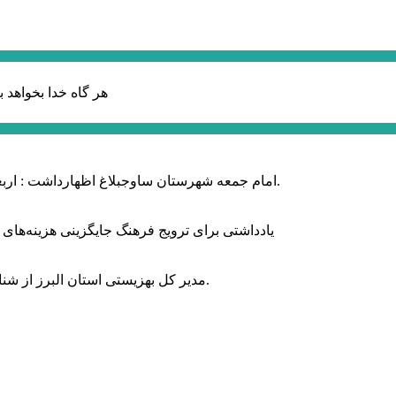
هر گاه خدا بخواهد ب
امام جمعه شهرستان ساوجبلاغ اظهارداشت : اربعین امسال سراسر حماسه خونخواهی و مرگ بر آمریکا و اسرائیل بود.
یادداشتی برای ترویج فرهنگ جایگزینی هزینه‌های
مدیر کل بهزیستی استان البرز از شناسایی ۲ هزار و ۴۰۰ کودک دارای اختلالات بینایی در این استان خبر داد.