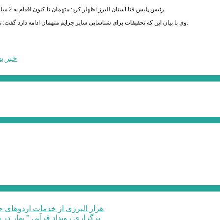
رئیس پلیس فتا استان البرز اظهار کرد: متهمان تا کنون اقدام به 2 میلیارد و 500 میلیون ریال کلاهبرداری از شهروندان در استان‌های البرز، تهران و قزوین کرده‌اند.
وی با بیان این که تحقیقات برای شناسایی سایر جرایم متهمان ادامه دارد گفت: تعدادی از مال باختگان شناسایی شده اند و تلاش برای شناسایی سایر مال باختگان ادامه دارد.
خبر ب
۶۰ هزار البرزی از خدمات اردوهای
برگزاری رویداد قرآنی ” بهار در 