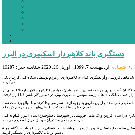
بورس
قیمت خودرو داخلی
قیمت خودرو خارجی
قیمت تلویزیون
قیمت تبلت
قیمت موبایل
یادداشت
مرمت بنای تاریخی امامزاده هارون (ع) طالقان آغاز شد
دستگیری باند کلاهبردار اسکیمری در البرز
ی
/
اقتصادی
اردیبهشت 7, 1399 - آوریل 26, 2020
شناسه خبر : 10287
ب یک ماهی فروشی و آرایشگری اقدام به کلاهبرداری از مردم توسط دستگاه کپی کارت بانکی
می‌کردند.
خبرنگاران گفت: در پی مراجعه تعدادی ازشهروندان به پلیس فتا شهرستان ساوجبلاغ، مبنی بر
اسکیمر کپی شده و از این طریق به وجوه آن‌ها دسترسی پیدا کرده و با مبالغ برداشت شده
اقدام به خرید طلا و سکه در استان‌های البرزو قزوین کرده اند.
ایشگری در استان قزوین و یک ماهی فروشی در شهرستان ساوجبلاغ استان البرز اقدام به کپی
کارت‌های بانکی مشتریان خود از طریق اسکیمر می‌کنند.
اقبالی گفت: در ادامه ماموران با تلاش‌های شبانه روزی موفق به شناسایی هویت متهمان و مخفیگاه آنها در شهرستان ساوجبلاغ و استان قزوین شده و با دریافت نیابت قضائی در چند عملیات جداگانه، هر 4
عضو این باند کلاهبرداری را دستگیر کردند.