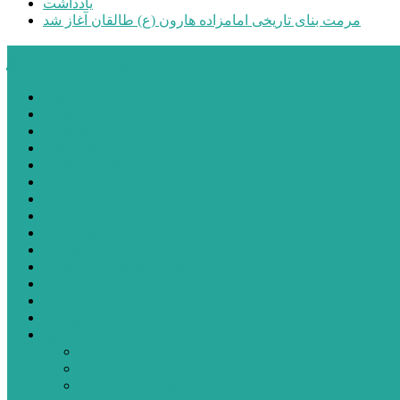
یادداشت
مرمت بنای تاریخی امامزاده هارون (ع) طالقان آغاز شد
پیشتازان البرز
خانه
اجتماعی
سیاسی
فرهنگ و هنر
علم و فناوری
پزشکی و سلامت
اقتصادی
ورزشی
آموزش و پرورش
مدیریت شهری
شهرستانهای استان البرز
فیلم
عکس
پیوندها
آنلاین
جدول لیگ برتر
ارز
قیمت طلا و سکه