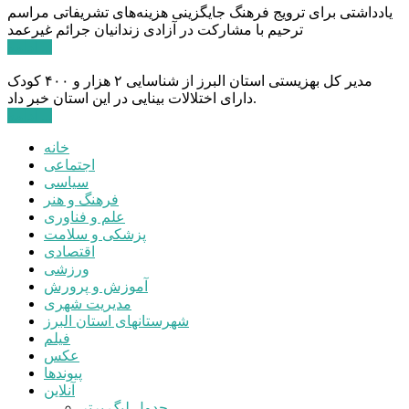
یادداشتی برای ترویج فرهنگ جایگزینی هزینه‌های تشریفاتی مراسم
ترحیم با مشارکت در آزادی زندانیان جرائم غیرعمد
ادامه ...
مدیر کل بهزیستی استان البرز از شناسایی ۲ هزار و ۴۰۰ کودک
دارای اختلالات بینایی در این استان خبر داد.
ادامه ...
خانه
اجتماعی
سیاسی
فرهنگ و هنر
علم و فناوری
پزشکی و سلامت
اقتصادی
ورزشی
آموزش و پرورش
مدیریت شهری
شهرستانهای استان البرز
فیلم
عکس
پیوندها
آنلاین
جدول لیگ برتر