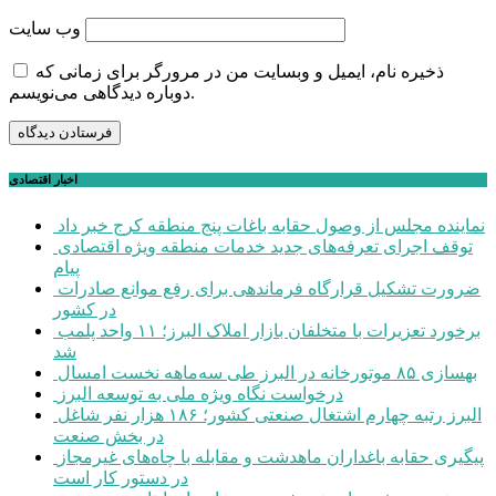
وب‌ سایت
ذخیره نام، ایمیل و وبسایت من در مرورگر برای زمانی که
دوباره دیدگاهی می‌نویسم.
اخبار اقتصادی
نماینده مجلس از وصول حقابه باغات پنج منطقه کرج خبر داد
توقف اجرای تعرفه‌های جدید خدمات منطقه ویژه اقتصادی
پیام
ضرورت تشکیل قرارگاه فرماندهی برای رفع موانع صادرات
در کشور
برخورد تعزیرات با متخلفان بازار املاک البرز؛ ۱۱ واحد پلمب
شد
بهسازی ۸۵ موتورخانه در البرز طی سه‌ماهه نخست امسال
درخواست نگاه ویژه ملی به توسعه البرز
البرز رتبه چهارم اشتغال صنعتی کشور؛ ۱۸۶ هزار نفر شاغل
در بخش صنعت
پیگیری حقابه باغداران ماهدشت و مقابله با چاه‌های غیرمجاز
در دستور کار است