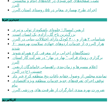
نصب صفحه‌های خورشیدی در خانه‌های ایتام و محسنین
البرز
اجرای طرح بهسازی معابر در ۵۵ روستای استان البرز
جديدترين خبرها
اربعین امسال؛ جلوه‌ای باشکوه از تولی و تبری
بزرگ‌ترین تاج گل، آزادی یک انسان است
شناسایی ۲ هزار و ۴۰۰ کودک دارای اختلالات بینایی در البرز
۶۰ هزار البرزی از خدمات اردوهای جهادی سلامت بهره‌مند
شدند
دستگاه‌های اجرایی برای معرفی کرج همراه شوند
برگزاری رویداد قرآنی ” بهار در بهار” در شرکت گاز استان
البرز
اعلام مسیرها و زمان‌بندی راهپیمایی جاماندگان اربعین
حسینی (ع) در البرز
نماینده مجلس از وصول حقابه باغات پنج منطقه کرج خبر داد
توقف اجرای تعرفه‌های جدید خدمات منطقه ویژه اقتصادی
پیام
ضرورت بهره مندی ایثارگران از ظرفیت های ورزشی البرز
کاریکاتور روز