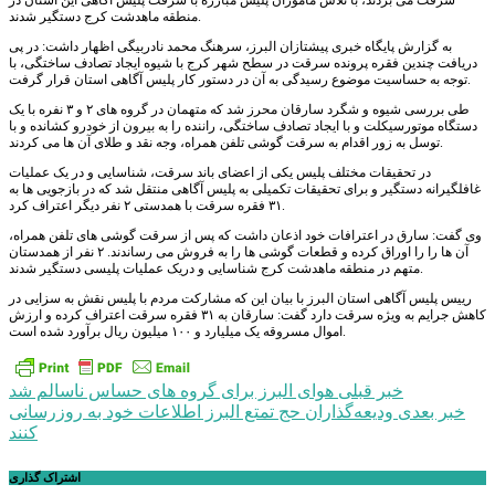
سرقت می بردند، با تلاش ماموران پلیس مبارزه با سرقت پلیس آگاهی این استان در
منطقه ماهدشت کرج دستگیر شدند.
به گزارش پایگاه خبری پیشتازان البرز، سرهنگ محمد نادربیگی اظهار داشت: در پی
دریافت چندین فقره پرونده سرقت در سطح شهر کرج با شیوه ایجاد تصادف ساختگی، با
توجه به حساسیت موضوع رسیدگی به آن در دستور کار پلیس آگاهی استان قرار گرفت.
طی بررسی شیوه و شگرد سارقان محرز شد که متهمان در گروه های ۲ و ۳ نفره با یک
دستگاه موتورسیکلت و با ایجاد تصادف ساختگی، راننده را به بیرون از خودرو کشانده و با
توسل به زور اقدام به سرقت گوشی تلفن همراه، وجه نقد و طلای آن ها می کردند.
در تحقیقات مختلف پلیس یکی از اعضای باند سرقت، شناسایی و در یک عملیات
غافلگیرانه دستگیر و برای تحقیقات تکمیلی به پلیس آگاهی منتقل شد که در بازجویی ها به
۳۱ فقره سرقت با همدستی ۲ نفر دیگر اعتراف کرد.
وی گفت: سارق در اعترافات خود اذعان داشت که پس از سرقت گوشی های تلفن همراه،
آن ها را را اوراق کرده و قطعات گوشی ها را به فروش می رساندند. ۲ نفر از همدستان
متهم در منطقه ماهدشت کرج شناسایی و دریک عملیات پلیسی دستگیر شدند.
رییس پلیس آگاهی استان البرز با بیان این که مشارکت مردم با پلیس نقش به سزایی در
کاهش جرایم به ویژه سرقت دارد گفت: سارقان به ۳۱ فقره سرقت اعتراف کرده و ارزش
اموال مسروقه یک میلیارد و ۱۰۰ میلیون ریال برآورد شده است.
راهبری
خبر قبلی
هوای البرز برای گروه های حساس ناسالم شد
خبر بعدی
ودیعه‌گذاران حج تمتع البرز اطلاعات خود به روزرسانی
نوشته
کنند
اشتراک گذاری