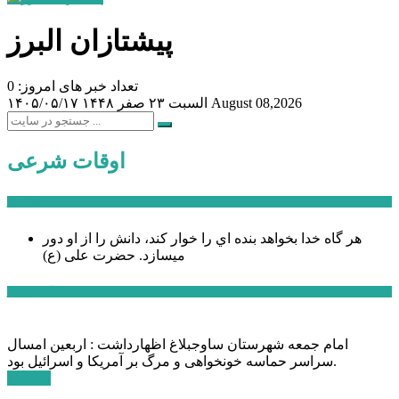
پیشتازان البرز
تعداد خبر های امروز: 0
August 08,2026
السبت ۲۳ صفر ۱۴۴۸
۱۴۰۵/۰۵/۱۷
اوقات شرعی
سخن روز
هر گاه خدا بخواهد بنده اي را خوار كند، دانش را از او دور
میسازد.
حضرت علی (ع)
آخرین اخبار:
امام جمعه شهرستان ساوجبلاغ اظهارداشت : اربعین امسال
سراسر حماسه خونخواهی و مرگ بر آمریکا و اسرائیل بود.
ادامه ...