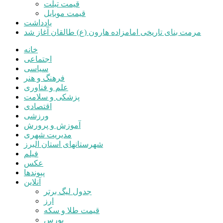
قیمت تبلت
قیمت موبایل
یادداشت
مرمت بنای تاریخی امامزاده هارون (ع) طالقان آغاز شد
خانه
اجتماعی
سیاسی
فرهنگ و هنر
علم و فناوری
پزشکی و سلامت
اقتصادی
ورزشی
آموزش و پرورش
مدیریت شهری
شهرستانهای استان البرز
فیلم
عکس
پیوندها
آنلاین
جدول لیگ برتر
ارز
قیمت طلا و سکه
بورس