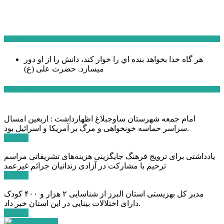
سخن روز
هر گاه خدا بخواهد بنده اي را خوار كند، دانش را از او دور
میسازد.
حضرت علی (ع)
آخرین اخبار:
امام جمعه شهرستان ساوجبلاغ اظهارداشت : اربعین امسال
سراسر حماسه خونخواهی و مرگ بر آمریکا و اسرائیل بود.
ادامه ...
یادداشتی برای ترویج فرهنگ جایگزینی هزینه‌های تشریفاتی مراسم
ترحیم با مشارکت در آزادی زندانیان جرائم غیرعمد
ادامه ...
مدیر کل بهزیستی استان البرز از شناسایی ۲ هزار و ۴۰۰ کودک
دارای اختلالات بینایی در این استان خبر داد.
ادامه ...