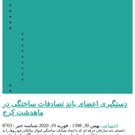
شهرستانهای استان البرز
فیلم
عکس
پیوندها
آنلاین
جدول لیگ برتر
ارز
قیمت طلا و سکه
بورس
قیمت خودرو داخلی
قیمت خودرو خارجی
قیمت تلویزیون
قیمت تبلت
قیمت موبایل
یادداشت
مرمت بنای تاریخی امامزاده هارون (ع) طالقان آغاز شد
دستگیری اعضای باند تصادفات ساختگی در
ماهدشت کرج
اجتماعی
بهمن 30, 1398 - فوریه 19, 2020
شناسه خبر : 8703
اعضای باند سارقان حرفه ای که با ایجاد تصادف ساختگی اموال مالکان خودروها را به