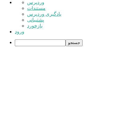
درباره
وردپرس
وردپرس
مستندات
یادگیری وردپرس
پشتیبانی
بازخورد
ورود
جستجو