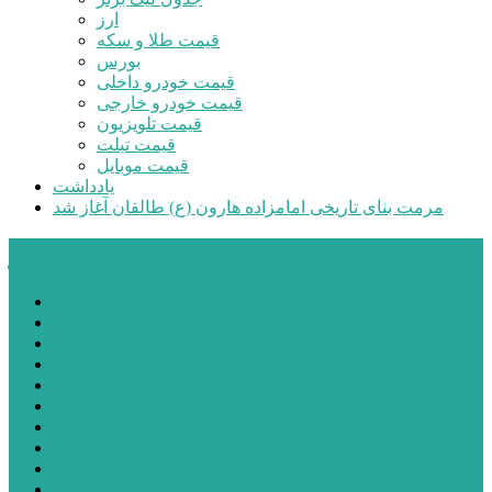
ارز
قیمت طلا و سکه
بورس
قیمت خودرو داخلی
قیمت خودرو خارجی
قیمت تلویزیون
قیمت تبلت
قیمت موبایل
یادداشت
مرمت بنای تاریخی امامزاده هارون (ع) طالقان آغاز شد
پیشتازان البرز
خانه
اجتماعی
سیاسی
فرهنگ و هنر
علم و فناوری
پزشکی و سلامت
اقتصادی
ورزشی
آموزش و پرورش
مدیریت شهری