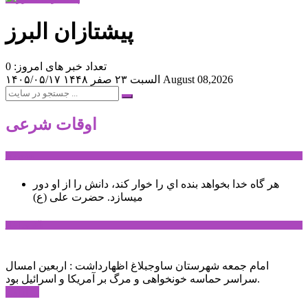
پیشتازان البرز
تعداد خبر های امروز: 0
August 08,2026
السبت ۲۳ صفر ۱۴۴۸
۱۴۰۵/۰۵/۱۷
اوقات شرعی
سخن روز
هر گاه خدا بخواهد بنده اي را خوار كند، دانش را از او دور
میسازد.
حضرت علی (ع)
آخرین اخبار:
امام جمعه شهرستان ساوجبلاغ اظهارداشت : اربعین امسال
سراسر حماسه خونخواهی و مرگ بر آمریکا و اسرائیل بود.
ادامه ...