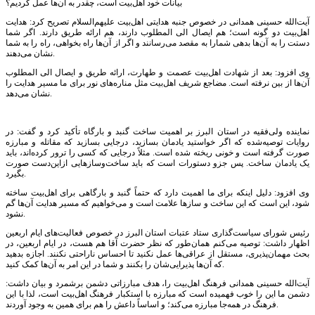
بیانات خود اهل‌بیت است، چقدر به آن‌ها عمل کردیم؟
آیت‌الله حسینی همدانی در خصوص جنبه هدایتی اهل‌بیت علیهم‌السلام تصریح کرد: هدایت
اهل‌بیت دو گونه است؛ هم ایصال الی المطلوب دارند، هم ارائه طریق دارند. اگر شما
دستت را به آن‌ها بدهی شمارا به مقصد می‌رسانند و اگر از آن‌ها راه بخواهی، راه را به شما
نشان می‌دهند.
وی افزود: بعد از شهادت اهل‌بیت عصمت و طهارت، ارائه طریق و ایصال الی المطلوب
آن‌ها از بین نرفته است. مضاجع شریف اهل‌بیت مثل مناره‌های نور برای ما مسیر هدایت را
نشان می‌دهد.
نماینده ولی‌فقیه در استان البرز بر اهمیت ساخت گنبد و بارگاه تأکید کرد و گفت: در
روایات توصیه‌شده که اگر خواستید یادمان بسازید، درجایی بسازید که مقاتله و مبارزه
صورت گرفته است و خونی ریخته شده است. مثلاً درجایی که کسی را ترور کرده‌اند، باید
یک یادمان ساخت. پس جزو دستورات است که باید ساخت‌وسازهایی ازاین‌دست صورت
بگیرد.
وی افزود: دلیل اینکه برای ما اهمیت دارد که حتماً گنبد و بارگاهی برای اهل‌بیت ساخته
شود، این است که این ساخت و سازها علامت است و می‌خواهیم که مسیر هدایت آن‌ها گم
نشود.
رئیس شورای سیاست‌گذاری ستاد عتبات استان البرز در خصوص فعالیت‌های ایام اربعین
اظهار داشت: توصیه می‌کنم همان‌طور که نظر حضرت آقا هم هست، در ایام اربعین، در
بحث مهمان‌پذیری، مستقل از عراقی‌ها عمل نکنید تا احساس ناراحتی نکنند. اجازه بدهید
که آن‌ها پذیرایی‌شان را بکنند و شما در این امر به آن‌ها کمک کنید.
آیت‌الله حسینی همدانی فرهنگ اهل‌بیت را، هدف مبارزاتی دشمن برشمرد و بیان داشت:
دشمن ما این را خوب فهمیده است که مبارزه با استکبار فرهنگ اهل‌بیت است، لذا با این
فرهنگ در همه‌جا مبارزه می‌کند؛ و اساساً داعش را هم برای همین به وجود آوردند.