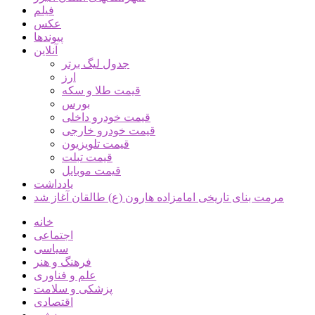
فیلم
عکس
پیوندها
آنلاین
جدول لیگ برتر
ارز
قیمت طلا و سکه
بورس
قیمت خودرو داخلی
قیمت خودرو خارجی
قیمت تلویزیون
قیمت تبلت
قیمت موبایل
یادداشت
مرمت بنای تاریخی امامزاده هارون (ع) طالقان آغاز شد
خانه
اجتماعی
سیاسی
فرهنگ و هنر
علم و فناوری
پزشکی و سلامت
اقتصادی