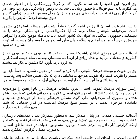
وی افزود: این قضیه را هم ساده نگیرید که در کربلا ورزشگاهی را در اختیار عده‌ای
می‌گذارند تا به اسم فوتبال، با حضور زنان بی حجاب، به رقص و پای‌کوبی بپردازند. وقتی در
کربلا اتفاق می‌افتد نه در بغداد، یعنی می‌خواهند از آن محل مقدس، قداست زدایی کنند و
جلوی توسعه فرهنگ شیعی را بگیرند.
رئیس بنیاد غدیر استان البرز در ادامه گفت: قطعاً پشت این مسئله، استراتژی دشمن
است. می‌خواهند شیعه را محک بزنند که آیا عکس‌العملی از خود نشان می‌دهد یا نه.
دیپلماسی جمهوری اسلامی به عنوان یک کشور شیعه، باید بلافاصله موضع بگیرد و اعتراض
خودش را برساند. ما مسلمانیم و اسلام جهان‌وطن است و هر جا مسلمان هست، باید توجه
نشان داده شود.
آیت‌الله حسینی همدانی اذعان داشت: اربعین با حضور ۱۵ میلیونی و ۲۰ میلیونی که از
کشورهای مختلف می‌آیند و تعداد زیادی از آن‌ها هم مسلمان نیستند، تمام هیمنه استکبار را
به لرزه درمی‌آورد. لذا دشمن بی‌کار نمی‌نشیند.
وی بر تقویت و توسعه فرهنگ شیعی تأکید کرد و گفت: در مقابل دشمن، ما حتماً باید این
مسیر را تقویت کنیم. راه تقویت هم جهات مختلفی دارد که یکی همین ساخت‌وسازهاست؛
و استراتژی ما این است که اولویت با حرم‌های اهل‌بیت باشد، مخصوصاً سامرا.
رئیس شورای فرهنگ عمومی استان البرز، تبلیغات فرهنگی در ایام اربعین را موردتوجه
قرارداد و بیان داشت: انشاء الله دوستان، امسال علاوه بر خدماتی غذایی که دارید، بیشتر
هدف و مسیری که می‌خواهید طی کنید، مسائل فرهنگی باشد. از حوزه‌های علمیه و
دانشگاه فراخوان بدهید تا در مسیر تبلیغ فرهنگ اهل‌بیت در کنار خدماتی که شما
می‌رسانید، قدم بردارند.
آیت‌الله حسینی همدانی در پایان متذکر شد: به‌منظور متمرکز شدن کمک‌های بازسازی
عتبات، خوب است که جمع‌آوری کمک‌های مردمی، به شکل متفرقه انجام نشود و نکته آخر
اینکه گزارش کار دادن به مردم اعتماد می‌آورد. مسئولین عتبات در همه مناطق استان،
به‌صورت فصلی گزارش عملکرد بدهند.
گفتنی است، در ابتدای این جلسه، آقای شکری، ریاست ستاد بازسازی عتبات عالیات