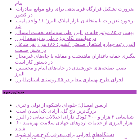
پیام
ضرورت تشکیل قرارگاه فرماندهی برای رفع موانع صادرات
در کشور
برخورد تعزیرات با متخلفان بازار املاک البرز؛ ۱۱ واحد پلمب
شد
بهسازی ۸۵ موتورخانه در البرز طی سه‌ماهه نخست امسال
درخواست نگاه ویژه ملی به توسعه البرز
البرز رتبه چهارم اشتغال صنعتی کشور؛ ۱۸۶ هزار نفر شاغل
در بخش صنعت
پیگیری حقابه باغداران ماهدشت و مقابله با چاه‌های غیرمجاز
در دستور کار است
نصب صفحه‌های خورشیدی در خانه‌های ایتام و محسنین
البرز
اجرای طرح بهسازی معابر در ۵۵ روستای استان البرز
جديدترين خبرها
اربعین امسال؛ جلوه‌ای باشکوه از تولی و تبری
بزرگ‌ترین تاج گل، آزادی یک انسان است
شناسایی ۲ هزار و ۴۰۰ کودک دارای اختلالات بینایی در البرز
۶۰ هزار البرزی از خدمات اردوهای جهادی سلامت بهره‌مند
شدند
دستگاه‌های اجرایی برای معرفی کرج همراه شوند