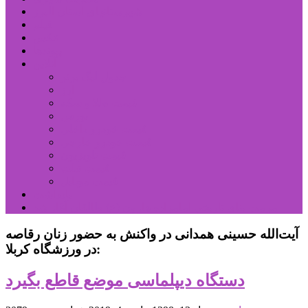
شهرستانهای استان البرز
فیلم
عکس
پیوندها
آنلاین
جدول لیگ برتر
ارز
قیمت طلا و سکه
بورس
قیمت خودرو داخلی
قیمت خودرو خارجی
قیمت تلویزیون
قیمت تبلت
قیمت موبایل
یادداشت
مرمت بنای تاریخی امامزاده هارون (ع) طالقان آغاز شد
آیت‌الله حسینی همدانی در واکنش به حضور زنان رقاصه
در ورزشگاه کربلا:
دستگاه دیپلماسی موضع قاطع بگیرد