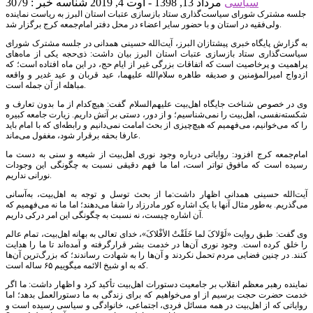
سیاسی
مرداد 13, 1398 - اوت 4, 2019
شناسه خبر : 3079
جلسه مشترک شورای سیاست‌گذاری ستاد بازسازی عتبات استان البرز به ریاست نماینده
ولی‌فقیه در استان و با حضور سایر اعضاء در محل دفتر امام‌جمعه کرج برگزار شد.
به گزارش پایگاه خبری پیشتازان البرز، آیت‌الله حسینی همدانی در جلسه مشترک شورای
سیاست‌گذاری ستاد بازسازی عتبات استان البرز بیان داشت: ذی‌حجه یکی از ماه‌های
پراهمیت و پرخاصیت است که اتفاقات بزرگی غیر از ایام حج، در این ماه افتاده است؛ که
ازدواج امیرالمؤمنین و صدیقه طاهره سلام‌الله علیهما، عید قربان و عید غدیر و واقعه
مباهله از آن جمله است.
وی در خصوص شناخت جایگاه اهل‌بیت علیهم‌السلام گفت: هیچ‌کدام از ما بدون تعارف و
شکسته‌نفسی، اهل‌بیت را نمی‌شناسیم؛ و از دور، دستی بر آتش داریم. زیارت جامعه کبیره
را که می‌خوانیم، می‌فهمیم که هیچ‌چیزی از بحث امامت نمی‌دانیم و رابطه‌ای که با امام باید
عارفا بحقه برقرار ‌شود، مغفول می‌ماند.
امام‌جمعه کرج افزود: روایاتی درباره وجود نوری اهل‌بیت از شیعه و سنی به دست ما
رسیده است که مافوق تواتر است، اما ما فهم دقیقی نسبت به چگونگی این وجودات
نورانی نداریم.
آیت‌الله حسینی همدانی اظهار داشت:ما از بحث توسل و توجه به اهل‌بیت، به‌آسانی
می‌گذریم. به‌طور مثال آنها با یک اشاره کور مادرزاد را شفا می‌دهند؛ اما ما نه می‌فهمیم که
آن اشاره چیست، نه نسبت به چگونگی این امر درکی داریم.
وی گفت: طبق روایت «لَوْلاکَ لما خَلَقْتُ الأفْلاکَ»، خدای تعالی به بهانه اهل‌بیت، تمام عالم
را خلق کرده است. وجود نوری آن‌ها در خدمت بشر قرارگرفته و آمده‌اند تا ما را هدایت
کنند. در چنین فضایی مردم تحمل نکردند و آن‌ها را به شهادت رساندند؛ که بزرگ‌ترین آن‌ها
که به او شیخ الائمه میگوییم ۶۵ ساله است.
نماینده رهبر معظم انقلاب بر جامعیت دستورات اهل‌بیت تأکید کرد و اظهار داشت: ما اگر
خدمت حضرت حجت برسیم از او می‌خواهیم که برای زندگی به ما دستورالعمل بدهد؛ اما
روایاتی که از اهل‌بیت در همه مسائل فردی، اجتماعی، خانوادگی و سیاسی رسیده است و