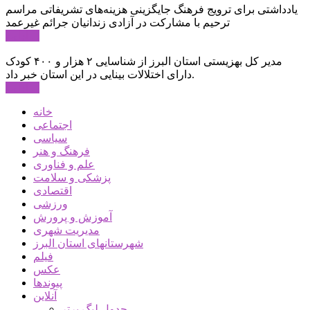
یادداشتی برای ترویج فرهنگ جایگزینی هزینه‌های تشریفاتی مراسم
ترحیم با مشارکت در آزادی زندانیان جرائم غیرعمد
ادامه ...
مدیر کل بهزیستی استان البرز از شناسایی ۲ هزار و ۴۰۰ کودک
دارای اختلالات بینایی در این استان خبر داد.
ادامه ...
خانه
اجتماعی
سیاسی
فرهنگ و هنر
علم و فناوری
پزشکی و سلامت
اقتصادی
ورزشی
آموزش و پرورش
مدیریت شهری
شهرستانهای استان البرز
فیلم
عکس
پیوندها
آنلاین
جدول لیگ برتر