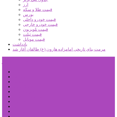
ارز
قیمت طلا و سکه
بورس
قیمت خودرو داخلی
قیمت خودرو خارجی
قیمت تلویزیون
قیمت تبلت
قیمت موبایل
یادداشت
مرمت بنای تاریخی امامزاده هارون (ع) طالقان آغاز شد
پیشتازان البرز
خانه
اجتماعی
سیاسی
فرهنگ و هنر
علم و فناوری
پزشکی و سلامت
اقتصادی
ورزشی
آموزش و پرورش
مدیریت شهری