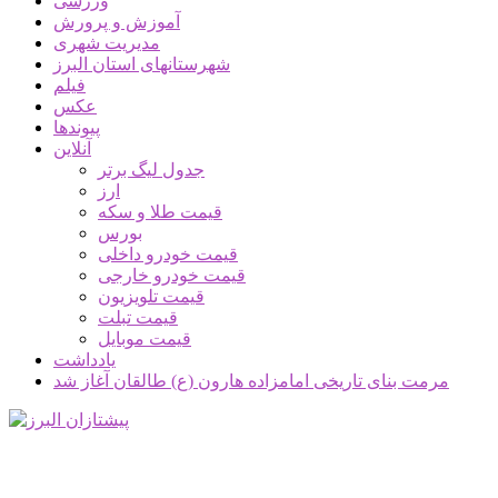
ورزشی
آموزش و پرورش
مدیریت شهری
شهرستانهای استان البرز
فیلم
عکس
پیوندها
آنلاین
جدول لیگ برتر
ارز
قیمت طلا و سکه
بورس
قیمت خودرو داخلی
قیمت خودرو خارجی
قیمت تلویزیون
قیمت تبلت
قیمت موبایل
یادداشت
مرمت بنای تاریخی امامزاده هارون (ع) طالقان آغاز شد