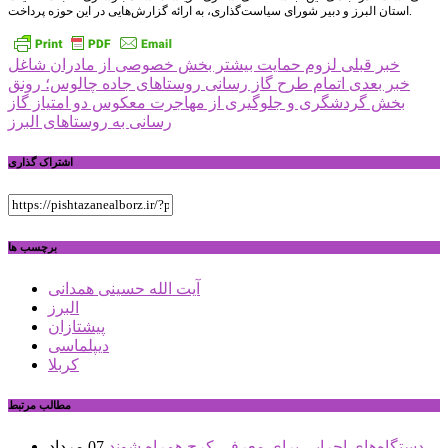
استان البرز و دبیر شورای سیاست‌گذاری، به ارائه گزارش‌هایی در این حوزه پرداخت.
راهبری
خبر قبلی
لزوم حمایت بیشتر بخش خصوصی از مادران شاغل
خبر بعدی
اتمام طرح گاز رسانی روستاهای جاده چالوس؛ رونق
نوشته
بخش گردشگری و جلوگیری از مهاجرت معکوس دو امتیاز گاز
رسانی به روستاهای البرز
اشتراک گذاری
برچسب ها
آیت الله حسینی همدانی
البرز
پیشتازان
دیپلماسی
کربلا
مطالب مرتبط
دستگاه‌های اجرایی برای معرفی کرج همراه شوند
07 مرداد