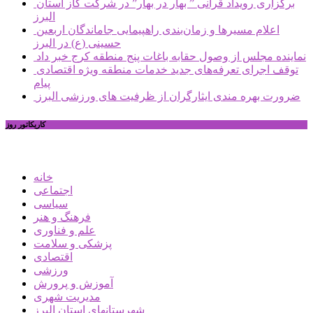
برگزاری رویداد قرآنی ” بهار در بهار” در شرکت گاز استان
البرز
اعلام مسیرها و زمان‌بندی راهپیمایی جاماندگان اربعین
حسینی (ع) در البرز
نماینده مجلس از وصول حقابه باغات پنج منطقه کرج خبر داد
توقف اجرای تعرفه‌های جدید خدمات منطقه ویژه اقتصادی
پیام
ضرورت بهره مندی ایثارگران از ظرفیت های ورزشی البرز
کاریکاتور روز
خانه
اجتماعی
سیاسی
فرهنگ و هنر
علم و فناوری
پزشکی و سلامت
اقتصادی
ورزشی
آموزش و پرورش
مدیریت شهری
شهرستانهای استان البرز