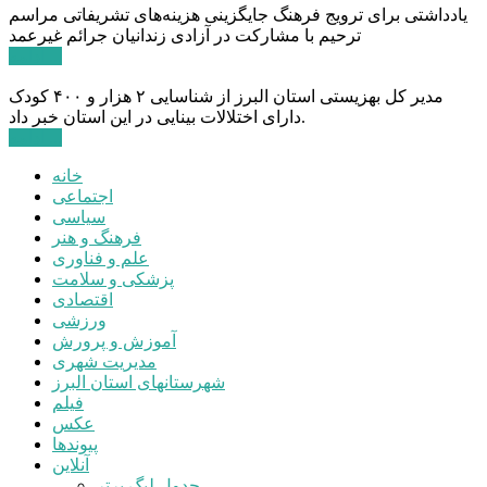
یادداشتی برای ترویج فرهنگ جایگزینی هزینه‌های تشریفاتی مراسم
ترحیم با مشارکت در آزادی زندانیان جرائم غیرعمد
ادامه ...
مدیر کل بهزیستی استان البرز از شناسایی ۲ هزار و ۴۰۰ کودک
دارای اختلالات بینایی در این استان خبر داد.
ادامه ...
خانه
اجتماعی
سیاسی
فرهنگ و هنر
علم و فناوری
پزشکی و سلامت
اقتصادی
ورزشی
آموزش و پرورش
مدیریت شهری
شهرستانهای استان البرز
فیلم
عکس
پیوندها
آنلاین
جدول لیگ برتر