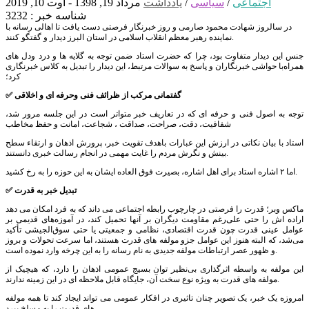
اجتماعی
/
سیاسی
/
یادداشت
مرداد 19, 1398 - اوت 10, 2019
شناسه خبر : 3232
در سالروز شهادت محمود صارمی و روز خبرنگار فرصتی دست یافت تا اهالی رسانه با
نماینده رهبر معظم انقلاب اسلامی در استان البرز دیدار و گفتگو کنند.
جنس این دیدار متفاوت بود، چرا که حضرت استاد ضمن توجه به گلایه ها و درد ودل های
همراه‌با حواشی خبرنگاران و پاسخ به سوالات مرتبط، این دیدار را تبدیل به کلاس خبرنگاری
کرد؛
✅ گفتمانی مرکب از ظرائف فنی وحرفه ای و اخلاقی
توجه به اصول فنی و حرفه ای که در تعاریف خبر متواتر است در این جلسه مرور شد،
شفافیت، دقت، صراحت، صداقت ، شجاعت، امانت و حفظ مخاطب
استاد با بیان نکاتی در ارزش این عبارات باهدف تقویت خبر، پرورش اذهان و ارتقاء سطح
بینش و نگرش مردم را غایت مهمی در انجام رسالت خبری دانستند.
اما ٢ اشاره استاد برای اهل‌ اشاره، بصیرت فوق العاده ایشان به این حوزه را به رخ کشید.
✅ تبدیل خبر به قدرت
ماکس وبر؛ قدرت را فرصتی در چارچوب رابطه اجتماعی می داند که به فرد امکان می دهد
اراده اش را حتی علی‌رغم مقاومت دیگران بر آنها تحمیل کند، در آموزه‌های قدیمی بر
عوامل عینی قدرت چون قدرت اقتصادی، نظامی و جمعیتی یا حتی سوق‌الجیشی تأکید
می‌شد، که البته هنوز این عوامل جزو مولفه های قدرت هستند، اما سرعت تحولات و بروز
و ظهور عصر ارتباطات مولفه جدیدی به نام رسانه را به این چرخه وارد نموده است.
این مولفه به واسطه اثرگذاری بی‌نظیر توان بسیج عمومی اذهان را دارد، که هیچیک از
مولفه های قدرت به ویژه نوع سخت آن، جایگاه قابل ملاحظه ای در این زمینه ندارند.
امروزه یک خبر، یک تصویر چنان تاثیری در افکار عمومی می تواند ایجاد کند تا همه مولفه
های قدرت را به مسلخ ببرد.