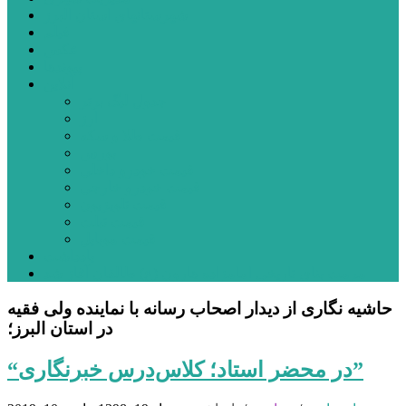
شهرستانهای استان البرز
فیلم
عکس
پیوندها
آنلاین
جدول لیگ برتر
ارز
قیمت طلا و سکه
بورس
قیمت خودرو داخلی
قیمت خودرو خارجی
قیمت تلویزیون
قیمت تبلت
قیمت موبایل
یادداشت
مرمت بنای تاریخی امامزاده هارون (ع) طالقان آغاز شد
حاشیه نگاری از دیدار اصحاب رسانه با نماینده ولی فقیه
در استان البرز؛
“در محضر استاد؛ کلاس‌درس خبرنگاری”