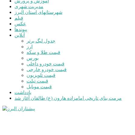
آموزش و پرورش
مدیریت شهری
شهرستانهای استان البرز
فیلم
عکس
پیوندها
آنلاین
جدول لیگ برتر
ارز
قیمت طلا و سکه
بورس
قیمت خودرو داخلی
قیمت خودرو خارجی
قیمت تلویزیون
قیمت تبلت
قیمت موبایل
یادداشت
مرمت بنای تاریخی امامزاده هارون (ع) طالقان آغاز شد