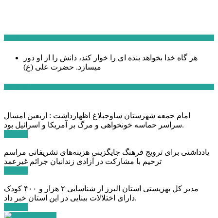
سخن روز
هر گاه خدا بخواهد بنده اي را خوار كند، دانش را از او دور
میسازد.
حضرت علی (ع)
آخرین اخبار:
امام جمعه شهرستان ساوجبلاغ اظهارداشت : اربعین امسال
سراسر حماسه خونخواهی و مرگ بر آمریکا و اسرائیل بود.
ادامه ...
یادداشتی برای ترویج فرهنگ جایگزینی هزینه‌های تشریفاتی مراسم
ترحیم با مشارکت در آزادی زندانیان جرائم غیرعمد
ادامه ...
مدیر کل بهزیستی استان البرز از شناسایی ۲ هزار و ۴۰۰ کودک
دارای اختلالات بینایی در این استان خبر داد.
ادامه ...