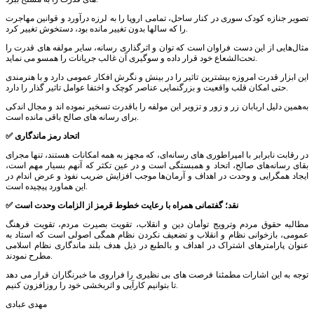
تصویر جنازه کودک سوری در کنار ساحل، تمامی اروپا را به لرزه درآورد و قوانين مهاجرت
را که سالها بدون تغییر مانده بود، دستخوش تغییر کرد.
مثال‌هایی از این دست فراوان است که توان و اثرگذاری رسانه، سایر مولفه های قدرت را
تحت‌الشعاع خود قرار داده و سوگیری آن غالب جریانات را همسو می نماید.
این ابزار قدرت امروزه بیشترین تاثیر را در بینش و نگرش افکار عمومی دارد و با هنرمندی
حتی امکان قلب واقعیت و بزرگنمایی عناصر کوچک و اختفا عوامل تاثیر گذار را دارد.
به‌همین دلیل اربابان زر و زور و تزویر این مولفه را باقدرت تسخیر نموده اند و مجال اندکی
برای رسانه های صالح باقی مانده است.
✅ اتحاد رمز ماندگاری
در رقابت نابرابر با امپراطوری های رسانه‌ای، که مجهز به همه امکانات هستند، تنها مجرای
بقای رسانه‌های صالح، اتحاد و همبستگی است و در عین تکثر که آنهم بسیار مهم است،
ایجاد همگرایی و وحدت در اهداف و آرمان‌ها موجب افزایش ضریب نفوذ و عرض اندام در
این هماورد پیچیده است.
✅ نقد؛ گفتمانی همراه با رعایت خطوط قرمز از الزامات وحدت است
مطالبه حقوق مردم وترویج توأمان دین و انقلاب، تقویت بصیرت مردم، تقویت فرهنگ
عمومی، بازخوانی نظام و انقلاب و تضعیف نکردن نظام همگی اصولی است که استاد به
عنوان پارامترهای اشتراک در اهداف و بالطبع در ذیل هدف بلند ماندگاری نظام اسلامی
مطرح نمودند.
توجه به این اشارات مطمئنا فرصت های بی نظیری را فراروی ما خبرنگاران قرار می دهد
تا بتوانیم کارآیی و اثربخشی خود را روزافزون کنیم.
مهدی عبادی