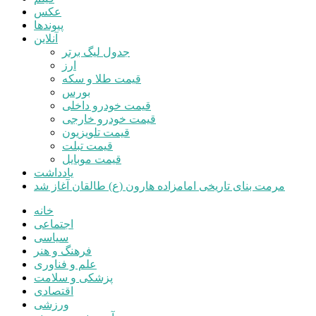
عکس
پیوندها
آنلاین
جدول لیگ برتر
ارز
قیمت طلا و سکه
بورس
قیمت خودرو داخلی
قیمت خودرو خارجی
قیمت تلویزیون
قیمت تبلت
قیمت موبایل
یادداشت
مرمت بنای تاریخی امامزاده هارون (ع) طالقان آغاز شد
خانه
اجتماعی
سیاسی
فرهنگ و هنر
علم و فناوری
پزشکی و سلامت
اقتصادی
ورزشی