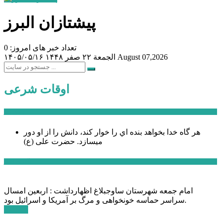
پیشتازان البرز
تعداد خبر های امروز: 0
August 07,2026
الجمعة ۲۲ صفر ۱۴۴۸
۱۴۰۵/۰۵/۱۶
اوقات شرعی
سخن روز
هر گاه خدا بخواهد بنده اي را خوار كند، دانش را از او دور
میسازد.
حضرت علی (ع)
آخرین اخبار:
امام جمعه شهرستان ساوجبلاغ اظهارداشت : اربعین امسال
سراسر حماسه خونخواهی و مرگ بر آمریکا و اسرائیل بود.
ادامه ...