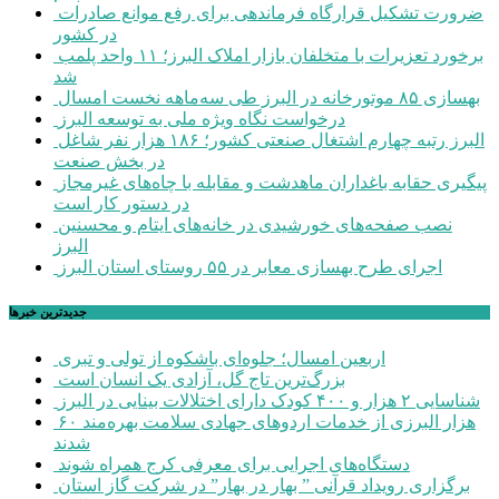
ضرورت تشکیل قرارگاه فرماندهی برای رفع موانع صادرات
در کشور
برخورد تعزیرات با متخلفان بازار املاک البرز؛ ۱۱ واحد پلمب
شد
بهسازی ۸۵ موتورخانه در البرز طی سه‌ماهه نخست امسال
درخواست نگاه ویژه ملی به توسعه البرز
البرز رتبه چهارم اشتغال صنعتی کشور؛ ۱۸۶ هزار نفر شاغل
در بخش صنعت
پیگیری حقابه باغداران ماهدشت و مقابله با چاه‌های غیرمجاز
در دستور کار است
نصب صفحه‌های خورشیدی در خانه‌های ایتام و محسنین
البرز
اجرای طرح بهسازی معابر در ۵۵ روستای استان البرز
جديدترين خبرها
اربعین امسال؛ جلوه‌ای باشکوه از تولی و تبری
بزرگ‌ترین تاج گل، آزادی یک انسان است
شناسایی ۲ هزار و ۴۰۰ کودک دارای اختلالات بینایی در البرز
۶۰ هزار البرزی از خدمات اردوهای جهادی سلامت بهره‌مند
شدند
دستگاه‌های اجرایی برای معرفی کرج همراه شوند
برگزاری رویداد قرآنی ” بهار در بهار” در شرکت گاز استان