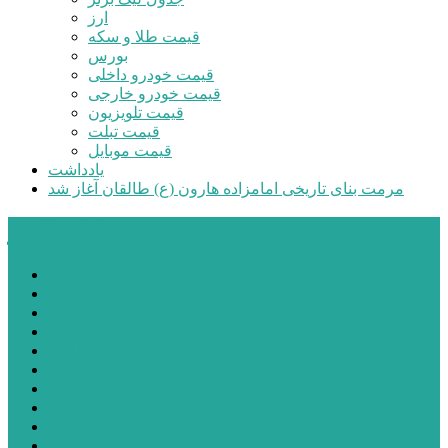
ارز
قیمت طلا و سکه
بورس
قیمت خودرو داخلی
قیمت خودرو خارجی
قیمت تلویزیون
قیمت تبلت
قیمت موبایل
یادداشت
مرمت بنای تاریخی امامزاده هارون (ع) طالقان آغاز شد
پیشتازان البرز
خانه
اجتماعی
سیاسی
فرهنگ و هنر
علم و فناوری
پزشکی و سلامت
اقتصادی
ورزشی
آموزش و پرورش
مدیریت شهری