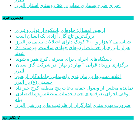
اجرای طرح بهسازی معابر در ۵۵ روستای استان البرز
جديدترين خبرها
اربعین امسال؛ جلوه‌ای باشکوه از تولی و تبری
بزرگ‌ترین تاج گل، آزادی یک انسان است
شناسایی ۲ هزار و ۴۰۰ کودک دارای اختلالات بینایی در البرز
۶۰ هزار البرزی از خدمات اردوهای جهادی سلامت بهره‌مند
شدند
دستگاه‌های اجرایی برای معرفی کرج همراه شوند
برگزاری رویداد قرآنی ” بهار در بهار” در شرکت گاز استان
البرز
اعلام مسیرها و زمان‌بندی راهپیمایی جاماندگان اربعین
حسینی (ع) در البرز
نماینده مجلس از وصول حقابه باغات پنج منطقه کرج خبر داد
توقف اجرای تعرفه‌های جدید خدمات منطقه ویژه اقتصادی
پیام
ضرورت بهره مندی ایثارگران از ظرفیت های ورزشی البرز
کاریکاتور روز