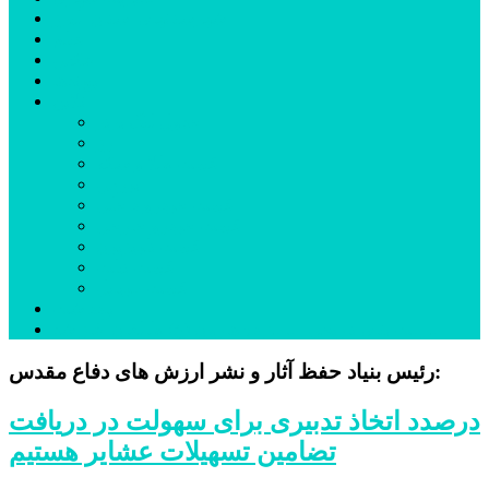
شهرستانهای استان البرز
فیلم
عکس
پیوندها
آنلاین
جدول لیگ برتر
ارز
قیمت طلا و سکه
بورس
قیمت خودرو داخلی
قیمت خودرو خارجی
قیمت تلویزیون
قیمت تبلت
قیمت موبایل
یادداشت
مرمت بنای تاریخی امامزاده هارون (ع) طالقان آغاز شد
رئیس بنیاد حفظ آثار و نشر ارزش های دفاع مقدس:
درصدد اتخاذ تدبیری برای سهولت در دریافت
تضامین تسهیلات عشایر هستیم