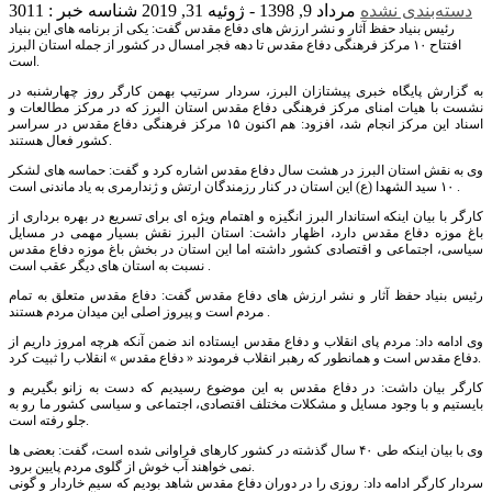
دسته‌بندی نشده
مرداد 9, 1398 - ژوئیه 31, 2019
شناسه خبر : 3011
رئیس بنیاد حفظ آثار و نشر ارزش های دفاع مقدس گفت: یکی از برنامه های این بنیاد
افتتاح ۱۰ مرکز فرهنگی دفاع مقدس تا دهه فجر امسال در کشور از جمله استان البرز
است.
به گزارش پایگاه خبری پیشتازان البرز، سردار سرتیپ بهمن کارگر روز چهارشنبه در
نشست با هیات امنای مرکز فرهنگی دفاع مقدس استان البرز که در مرکز مطالعات و
اسناد این مرکز انجام شد، افزود: هم اکنون ۱۵ مرکز فرهنگی دفاع مقدس در سراسر
کشور فعال هستند.
وی به نقش استان البرز در هشت سال دفاع مقدس اشاره کرد و گفت: حماسه های لشکر
۱۰ سید الشهدا (ع) این استان در کنار رزمندگان ارتش و ژندارمری به یاد ماندنی است .
کارگر با بیان اینکه استاندار البرز انگیزه و اهتمام ویژه ای برای تسریع در بهره برداری از
باغ موزه دفاع مقدس دارد، اظهار داشت: استان البرز نقش بسیار مهمی در مسایل
سیاسی، اجتماعی و اقتصادی کشور داشته اما این استان در بخش باغ موزه دفاع مقدس
نسبت به استان های دیگر عقب است .
رئیس بنیاد حفظ آثار و نشر ارزش های دفاع مقدس گفت: دفاع مقدس متعلق به تمام
مردم است و پیروز اصلی این میدان مردم هستند .
وی ادامه داد: مردم پای انقلاب و دفاع مقدس ایستاده اند ضمن آنکه هرچه امروز داریم از
دفاع مقدس است و همانطور که رهبر انقلاب فرمودند « دفاع مقدس » انقلاب را ثبیت کرد.
کارگر بیان داشت: در دفاع مقدس به این موضوع رسیدیم که دست به زانو بگیریم و
بایستیم و با وجود مسایل و مشکلات مختلف اقتصادی، اجتماعی و سیاسی کشور ما رو به
جلو رفته است.
وی با بیان اینکه طی ۴۰ سال گذشته در کشور کارهای فراوانی شده است، گفت: بعضی ها
نمی خواهند آب خوش از گلوی مردم پایین برود.
سردار کارگر ادامه داد: روزی را در دوران دفاع مقدس شاهد بودیم که سیم خاردار و گونی