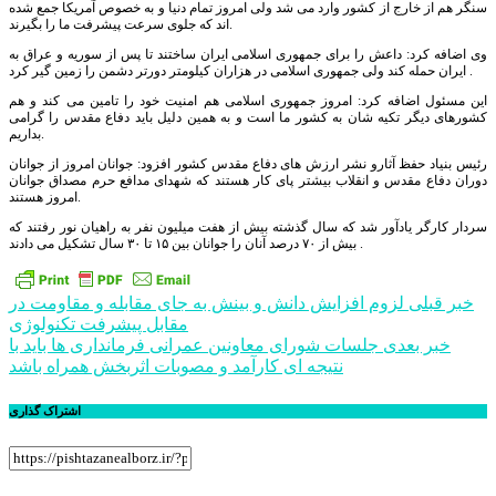
سنگر هم از خارج از کشور وارد می شد ولی امروز تمام دنیا و به خصوص آمریکا جمع شده
اند که جلوی سرعت پیشرفت ما را بگیرند.
وی اضافه کرد: داعش را برای جمهوری اسلامی ایران ساختند تا پس از سوریه و عراق به
ایران حمله کند ولی جمهوری اسلامی در هزاران کیلومتر دورتر دشمن را زمین گیر کرد .
این مسئول اضافه کرد: امروز جمهوری اسلامی هم امنیت خود را تامین می کند و هم
کشورهای دیگر تکیه شان به کشور ما است و به همین دلیل باید دفاع مقدس را گرامی
بداریم.
رئیس بنیاد حفظ آثارو نشر ارزش های دفاع مقدس کشور افزود: جوانان امروز از جوانان
دوران دفاع مقدس و انقلاب بیشتر پای کار هستند که شهدای مدافع حرم مصداق جوانان
امروز هستند.
سردار کارگر یادآور شد که سال گذشته بیش از هفت میلیون نفر به راهیان نور رفتند که
بیش از ۷۰ درصد آنان را جوانان بین ۱۵ تا ۳۰ سال تشکیل می دادند .
راهبری
خبر قبلی
لزوم افزایش دانش و بینش به جای مقابله و مقاومت در
مقابل پیشرفت تکنولوژی
نوشته
خبر بعدی
جلسات شورای معاونین عمرانی فرمانداری ها باید با
نتیجه ای کارآمد و مصوبات اثربخش همراه باشد
اشتراک گذاری