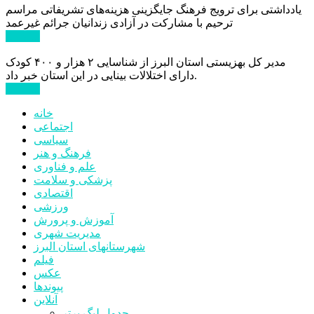
یادداشتی برای ترویج فرهنگ جایگزینی هزینه‌های تشریفاتی مراسم
ترحیم با مشارکت در آزادی زندانیان جرائم غیرعمد
ادامه ...
مدیر کل بهزیستی استان البرز از شناسایی ۲ هزار و ۴۰۰ کودک
دارای اختلالات بینایی در این استان خبر داد.
ادامه ...
خانه
اجتماعی
سیاسی
فرهنگ و هنر
علم و فناوری
پزشکی و سلامت
اقتصادی
ورزشی
آموزش و پرورش
مدیریت شهری
شهرستانهای استان البرز
فیلم
عکس
پیوندها
آنلاین
جدول لیگ برتر