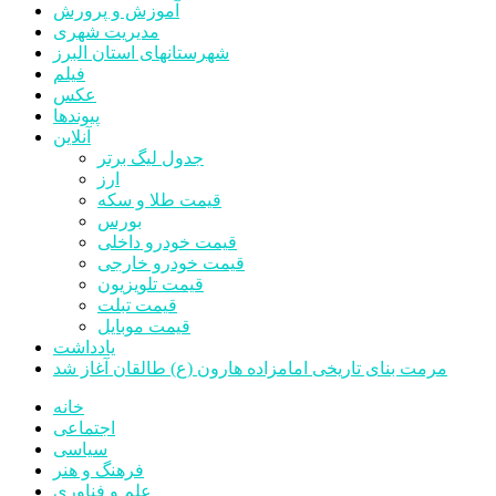
آموزش و پرورش
مدیریت شهری
شهرستانهای استان البرز
فیلم
عکس
پیوندها
آنلاین
جدول لیگ برتر
ارز
قیمت طلا و سکه
بورس
قیمت خودرو داخلی
قیمت خودرو خارجی
قیمت تلویزیون
قیمت تبلت
قیمت موبایل
یادداشت
مرمت بنای تاریخی امامزاده هارون (ع) طالقان آغاز شد
خانه
اجتماعی
سیاسی
فرهنگ و هنر
علم و فناوری