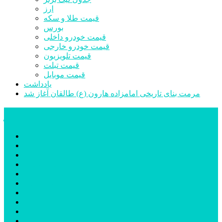
ارز
قیمت طلا و سکه
بورس
قیمت خودرو داخلی
قیمت خودرو خارجی
قیمت تلویزیون
قیمت تبلت
قیمت موبایل
یادداشت
مرمت بنای تاریخی امامزاده هارون (ع) طالقان آغاز شد
پیشتازان البرز
خانه
اجتماعی
سیاسی
فرهنگ و هنر
علم و فناوری
پزشکی و سلامت
اقتصادی
ورزشی
آموزش و پرورش
مدیریت شهری