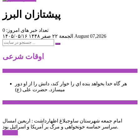
پیشتازان البرز
تعداد خبر های امروز: 0
August 07,2026
الجمعة ۲۲ صفر ۱۴۴۸
۱۴۰۵/۰۵/۱۶
اوقات شرعی
سخن روز
هر گاه خدا بخواهد بنده اي را خوار كند، دانش را از او دور
میسازد.
حضرت علی (ع)
آخرین اخبار:
امام جمعه شهرستان ساوجبلاغ اظهارداشت : اربعین امسال
سراسر حماسه خونخواهی و مرگ بر آمریکا و اسرائیل بود.
ادامه ...