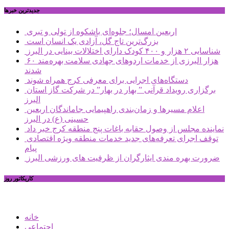
جديدترين خبرها
اربعین امسال؛ جلوه‌ای باشکوه از تولی و تبری
بزرگ‌ترین تاج گل، آزادی یک انسان است
شناسایی ۲ هزار و ۴۰۰ کودک دارای اختلالات بینایی در البرز
۶۰ هزار البرزی از خدمات اردوهای جهادی سلامت بهره‌مند
شدند
دستگاه‌های اجرایی برای معرفی کرج همراه شوند
برگزاری رویداد قرآنی ” بهار در بهار” در شرکت گاز استان
البرز
اعلام مسیرها و زمان‌بندی راهپیمایی جاماندگان اربعین
حسینی (ع) در البرز
نماینده مجلس از وصول حقابه باغات پنج منطقه کرج خبر داد
توقف اجرای تعرفه‌های جدید خدمات منطقه ویژه اقتصادی
پیام
ضرورت بهره مندی ایثارگران از ظرفیت های ورزشی البرز
کاریکاتور روز
خانه
اجتماعی