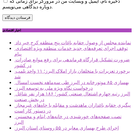
ذخیره نام، ایمیل و وبسایت من در مرورگر برای زمانی که
دوباره دیدگاهی می‌نویسم.
اخبار اقتصادی
نماینده مجلس از وصول حقابه باغات پنج منطقه کرج خبر داد
توقف اجرای تعرفه‌های جدید خدمات منطقه ویژه اقتصادی
پیام
ضرورت تشکیل قرارگاه فرماندهی برای رفع موانع صادرات
در کشور
برخورد تعزیرات با متخلفان بازار املاک البرز؛ ۱۱ واحد پلمب
شد
بهسازی ۸۵ موتورخانه در البرز طی سه‌ماهه نخست امسال
درخواست نگاه ویژه ملی به توسعه البرز
البرز رتبه چهارم اشتغال صنعتی کشور؛ ۱۸۶ هزار نفر شاغل
در بخش صنعت
پیگیری حقابه باغداران ماهدشت و مقابله با چاه‌های غیرمجاز
در دستور کار است
نصب صفحه‌های خورشیدی در خانه‌های ایتام و محسنین
البرز
اجرای طرح بهسازی معابر در ۵۵ روستای استان البرز