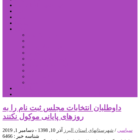
شهرستانهای استان البرز
فیلم
عکس
پیوندها
آنلاین
جدول لیگ برتر
ارز
قیمت طلا و سکه
بورس
قیمت خودرو داخلی
قیمت خودرو خارجی
قیمت تلویزیون
قیمت تبلت
قیمت موبایل
یادداشت
مرمت بنای تاریخی امامزاده هارون (ع) طالقان آغاز شد
داوطلبان انتخابات مجلس ثبت نام را به
روزهای پایانی موکول نکنند
سیاسی
/
شهرستانهای استان البرز
آذر 10, 1398 - دسامبر 1, 2019
شناسه خبر : 6466