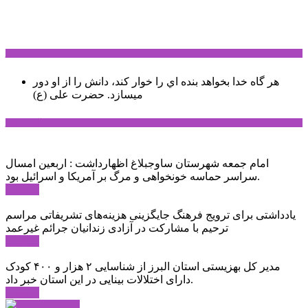
سخن روز
هر گاه خدا بخواهد بنده اي را خوار كند، دانش را از او دور
میسازد.
حضرت علی (ع)
آخرین اخبار:
امام جمعه شهرستان ساوجبلاغ اظهارداشت : اربعین امسال
سراسر حماسه خونخواهی و مرگ بر آمریکا و اسرائیل بود.
ادامه ...
یادداشتی برای ترویج فرهنگ جایگزینی هزینه‌های تشریفاتی مراسم
ترحیم با مشارکت در آزادی زندانیان جرائم غیرعمد
ادامه ...
مدیر کل بهزیستی استان البرز از شناسایی ۲ هزار و ۴۰۰ کودک
دارای اختلالات بینایی در این استان خبر داد.
ادامه ...