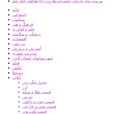
مرمت بنای تاریخی امامزاده هارون (ع) طالقان آغاز شد
خانه
اجتماعی
سیاسی
فرهنگ و هنر
علم و فناوری
پزشکی و سلامت
اقتصادی
ورزشی
آموزش و پرورش
مدیریت شهری
شهرستانهای استان البرز
فیلم
عکس
پیوندها
آنلاین
جدول لیگ برتر
ارز
قیمت طلا و سکه
بورس
قیمت خودرو داخلی
قیمت خودرو خارجی
قیمت تلویزیون