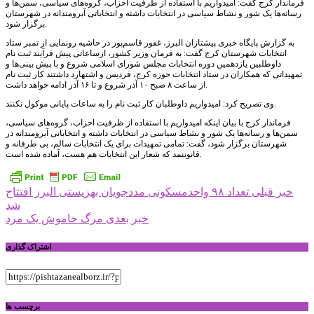
فرماندار کرج گفت: امیدواریم با استفاده از ظرفیت احزاب، گروه‌های سیاسی، سمن‌ها و
رسانه‌ها یک شور و نشاط سیاسی در انتخابات داشته و انتخاباتی آبرومندانه در شهرستان
برگزار شود.
به گزارش پایگاه خبری پیشتازان البرز، غفور قاسم‌پور در حاشیه رونمایی از تمبر ستاد
انتخابات شهرستان کرج گفت: به فرمان وزیر کشور، ازساعاتی پیش فرآیند ثبت نام
داوطلبین یازدهمین دوره انتخابات مجلس شورای اسلامی شروع و با پیش بینی‌ها و
تمهیداتی که همکاران در ستاد انتخابات حوزه کرج، فردیس و اشتهارد داشتند کار ثبت نام
از ساعت ۸ صبح ۱۰ آذر شروع و تا ۱۶ آذر ادامه خواهد داشت.
وی تصریح کرد: امیدواریم داوطلبان کار ثبت نام را به ساعات پایانی موکول نکنند.
فرماندار کرج با بیان اینکه امیدواریم با استفاده از ظرفیت احزاب، گروه‌های سیاسی،
سمن‌ها و رسانه‌ها یک شور و نشاط سیاسی در انتخابات داشته و انتخاباتی آبرومندانه در
شهرستان برگزار شود، گفت: تمامی تمهیدات برای یک انتخابات سالم، بی طرفانه و
قانوننمد که شعار این انتخابات هم هست، آماده شده است.
راهبری
خبر قبلی
تعداد ۹۸ واحدمسکونی مددجویان بهزیستی البرز افتتاح
شد
نوشته
خبر بعدی
مرگ خاموش یک مرد
اشتراک گذاری
برچسب ها