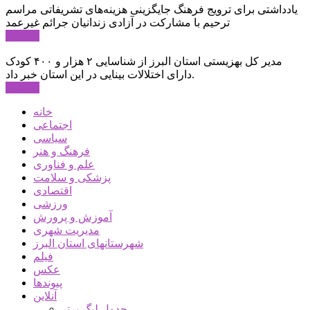
یادداشتی برای ترویج فرهنگ جایگزینی هزینه‌های تشریفاتی مراسم
ترحیم با مشارکت در آزادی زندانیان جرائم غیرعمد
ادامه ...
مدیر کل بهزیستی استان البرز از شناسایی ۲ هزار و ۴۰۰ کودک
دارای اختلالات بینایی در این استان خبر داد.
ادامه ...
خانه
اجتماعی
سیاسی
فرهنگ و هنر
علم و فناوری
پزشکی و سلامت
اقتصادی
ورزشی
آموزش و پرورش
مدیریت شهری
شهرستانهای استان البرز
فیلم
عکس
پیوندها
آنلاین
جدول لیگ برتر