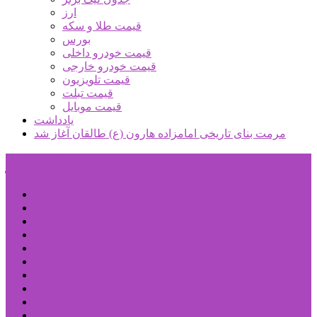
ارز
قیمت طلا و سکه
بورس
قیمت خودرو داخلی
قیمت خودرو خارجی
قیمت تلویزیون
قیمت تبلت
قیمت موبایل
یادداشت
مرمت بنای تاریخی امامزاده هارون (ع) طالقان آغاز شد
پیشتازان البرز
خانه
اجتماعی
سیاسی
فرهنگ و هنر
علم و فناوری
پزشکی و سلامت
اقتصادی
ورزشی
آموزش و پرورش
مدیریت شهری