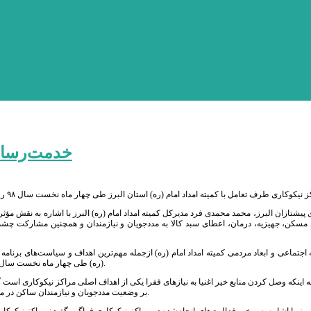
خدمت‌رسانی ۲۲۰ میلیارد ریالی مراکز نیکوک
 پیشتازان البرز، محمد محمدی فرد مدیرکل کمیته امداد امام (ره) البرز با اشاره به نقش مؤ
(ره) طی چهار ماه نخست سال ۹۸ رقمی معادل ۲۲۰ میلیارد ریال به مددجویان تحت حمایت این نهاد و نیازمندان کمک کردند.
ه اینکه وصل کردن منابع خیر اغنیا به نیازهای فقرا یکی از اهداف اصلی مراکز نیکوکاری است
بر وضعیت مددجویان و نیازمندان ساکن در محلات دارند، ارائه خدمات به محرومان و امور خیریه با ضریب اطمینان مطلوبی انجام می‌شود.
لبرز با اشاره به برخی فعالیت‌های انجام‌شده در مراکز نیکوکاری فراگیر گفت: مراکز نیکوک