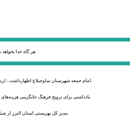
هر گاه خدا بخواهد ب
امام جمعه شهرستان ساوجبلاغ اظهارداشت : اربعین امسال سراسر حماسه خونخواهی و مرگ بر آمریکا و اسرائیل بود.
یادداشتی برای ترویج فرهنگ جایگزینی هزینه‌های
مدیر کل بهزیستی استان البرز از شناسایی ۲ هزار و ۴۰۰ کودک دارای اختلالات بینایی در این استان خبر داد.