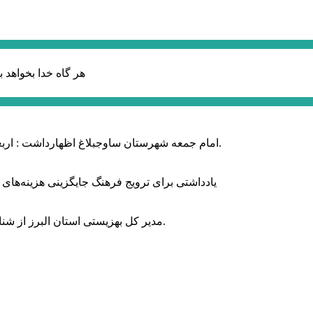
هر گاه خدا بخواهد ب
امام جمعه شهرستان ساوجبلاغ اظهارداشت : اربعین امسال سراسر حماسه خونخواهی و مرگ بر آمریکا و اسرائیل بود.
یادداشتی برای ترویج فرهنگ جایگزینی هزینه‌های
مدیر کل بهزیستی استان البرز از شناسایی ۲ هزار و ۴۰۰ کودک دارای اختلالات بینایی در این استان خبر داد.