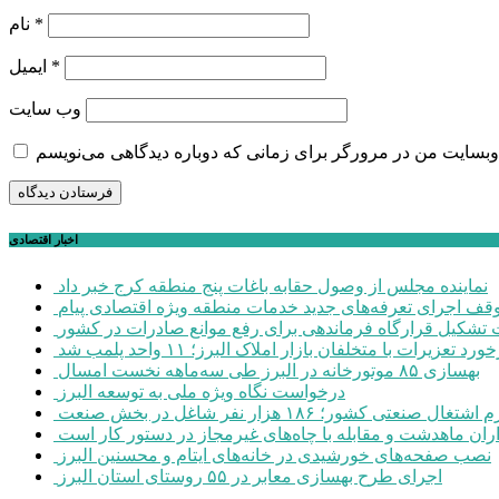
*
نام
*
ایمیل
وب‌ سایت
اخبار اقتصادی
نماینده مجلس از وصول حقابه باغات پنج منطقه کرج خبر داد
وقف اجرای تعرفه‌های جدید خدمات منطقه ویژه اقتصادی پیام
شکیل قرارگاه فرماندهی برای رفع موانع صادرات در کشور
ورد تعزیرات با متخلفان بازار املاک البرز؛ ۱۱ واحد پلمب شد
بهسازی ۸۵ موتورخانه در البرز طی سه‌ماهه نخست امسال
درخواست نگاه ویژه ملی به توسعه البرز
صنعتی کشور؛ ۱۸۶ هزار نفر شاغل در بخش صنعت
اران ماهدشت و مقابله با چاه‌های غیرمجاز در دستور کار است
نصب صفحه‌های خورشیدی در خانه‌های ایتام و محسنین البرز
اجرای طرح بهسازی معابر در ۵۵ روستای استان البرز