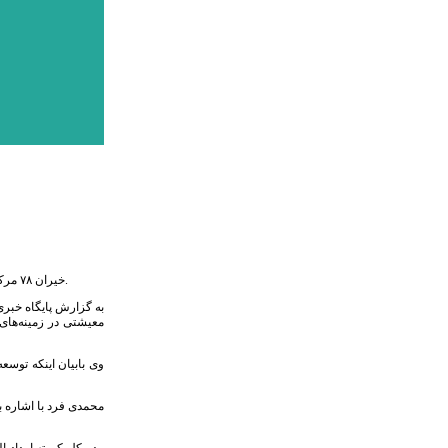
خیران ۷۸ مرکز نیکوکاری طرف تعامل با کمیته امداد امام (ره) استان البرز طی چهار ماه نخست سال ۹۸ رقمی معادل ۲۲۰ میلیارد ریال به مددجویان تحت حمایت این نهاد و سایر نیازمندان کمک کردند.
به گزارش پایگاه خبری
محمدی فرد با اشاره ب
مدیرکل کمیته امداد ا