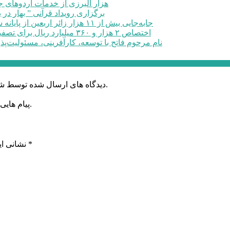
۶۰ هزار البرزی از خدمات اردوهای
برگزاری رویداد قرآنی ” بهار در 
جابه‌جایی بیش از ۱۱ هزار زائر اربعین از پایانه شهید کلانتری کرج به مرزهای ...
اختصاص ۲ هزار و ۳۶۰ میلیارد ریال برای تصفیه خانه فاضلاب صنعتی در البرز
نام مرحوم فاتح با توسعه، کارآفرینی، مسئولیت‌پذ
دیدگاه های ارسال شده توسط شما، پس از تایید توسط خبرگزاری الف در وب منتشر خواهد شد.
پیام هایی که به غیر از زبان فارسی یا غیر مرتبط باشد منتشر نخواهد شد.
*
بخش‌های موردنیاز علامت‌گذاری شده‌اند
نشانی ای