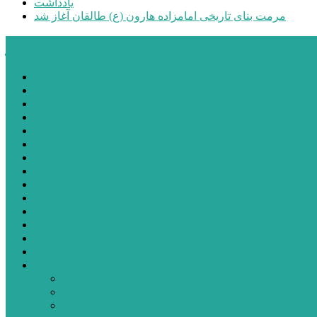
یادداشت
مرمت بنای تاریخی امامزاده هارون (ع) طالقان آغاز شد
پیشتازان البرز
خانه
اجتماعی
سیاسی
فرهنگ و هنر
علم و فناوری
پزشکی و سلامت
اقتصادی
ورزشی
آموزش و پرورش
مدیریت شهری
شهرستانهای استان البرز
فیلم
عکس
پیوندها
آنلاین
جدول لیگ برتر
ارز
قیمت طلا و سکه