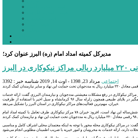
بورس
قیمت خودرو داخلی
قیمت خودرو خارجی
قیمت تلویزیون
قیمت تبلت
قیمت موبایل
یادداشت
مرمت بنای تاریخی امامزاده هارون (ع) طالقان آغاز شد
مدیرکل کمیته امداد امام (ره) البرز عنوان کرد؛
اری در البرز
اجتماعی
مرداد 23, 1398 - اوت 14, 2019
شناسه خبر : 3392
ثر مراکز نیکوکاری در رفع مشکلات معیشتی مددجویان و نیازمندان البرزی گفت: ارائه خدمات
معیشتی در زمینه‌های مسکن، جهیزیه، درمان، اعطای سبد کالا به مددجویان و نیازمندان و همچنین مشارکت چشمگیر در بلایای طبیعی همچون زلزله سال ۹۶ کرمانشاه و سیل اخیر با استفاده از ظرفیت
خیران، مهم‌ترین فعالیت‌های مراکز نیکوکاری در استان البرز را تشکیل می‌دهد.
وی بابیان اینکه توسعه اجتماعی و ابعاد مردمی کمیته امداد امام (ره) ازجمله مهم‌ترین اهداف و سیاست‌های برنامه شش‌ساله این نهاد است، افزود: خیران ۷۸ مرکز نیکوکاری طرف تعامل با کمیته امداد امام
 گفت: در مراکز نیکوکاری محله محور با توجه به اینکه معتمدان محلی اشراف کامل و مناسبی
اری اصناف و بازاریان، فرهنگیان و امام حسن مجتبی علیه‌السلام سپاه در جشن نیکوکاری و