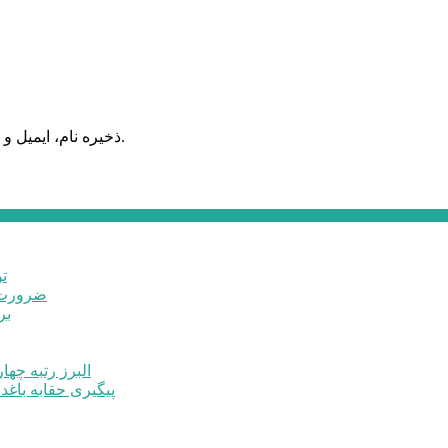
ذخیره نام، ایمیل و وبسایت من در مرورگر برای زمانی که دوباره دیدگاهی می‌نویسم.
ت
ضرورت ت
برخ
البرز رتبه چهارم اشتغال 
پیگیری حقابه باغد