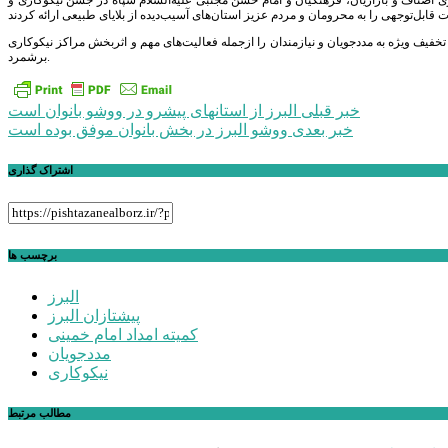
خفیف ویژه به مددجویان و نیازمندان را ازجمله فعالیت‌های مهم و اثربخش مراکز نیکوکاری
برشمرد.
راهبری
خبر قبلی
البرز از استانهای پیشرو در ووشو بانوان است
خبر بعدی
ووشو البرز در بخش بانوان موفق بوده است
نوشته
اشتراک گذاری
برچسب ها
البرز
پیشتازان البرز
کمیته امداد امام خمینی
مددجویان
نیکوکاری
مطالب مرتبط