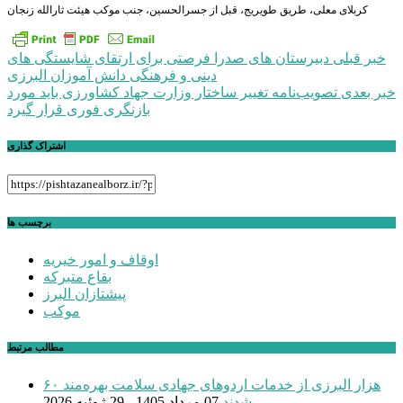
کربلای معلی، طریق طویریج، قبل از جسرالحسین، جنب موکب هیئت ثارالله زنجان
راهبری
خبر قبلی
دبیرستان های صدرا فرصتی برای ارتقای شایستگی های
دینی و فرهنگی دانش آموزان البرزی
نوشته
خبر بعدی
تصویب‌نامه تغییر ساختار وزارت جهاد کشاورزی باید مورد
بازنگری فوری قرار گیرد
اشتراک گذاری
برچسب ها
اوقاف و امور خیریه
بقاع متبرکه
پیشتازان البرز
موکب
مطالب مرتبط
۶۰ هزار البرزی از خدمات اردوهای جهادی سلامت بهره‌مند
شدند
07 مرداد 1405 - 29 ژوئیه 2026