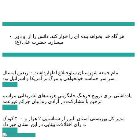
سخن روز
هر گاه خدا بخواهد بنده اي را خوار كند، دانش را از او دور
میسازد.
حضرت علی (ع)
آخرین اخبار:
امام جمعه شهرستان ساوجبلاغ اظهارداشت : اربعین امسال
سراسر حماسه خونخواهی و مرگ بر آمریکا و اسرائیل بود.
ادامه ...
یادداشتی برای ترویج فرهنگ جایگزینی هزینه‌های تشریفاتی مراسم
ترحیم با مشارکت در آزادی زندانیان جرائم غیرعمد
ادامه ...
مدیر کل بهزیستی استان البرز از شناسایی ۲ هزار و ۴۰۰ کودک
دارای اختلالات بینایی در این استان خبر داد.
ادامه ...