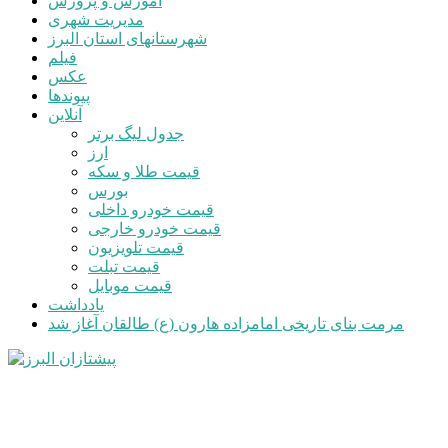
آموزش و پرورش
مدیریت شهری
شهرستانهای استان البرز
فیلم
عکس
پیوندها
آنلاین
جدول لیگ برتر
ارز
قیمت طلا و سکه
بورس
قیمت خودرو داخلی
قیمت خودرو خارجی
قیمت تلویزیون
قیمت تبلت
قیمت موبایل
یادداشت
مرمت بنای تاریخی امامزاده هارون (ع) طالقان آغاز شد