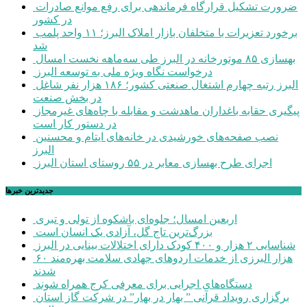
ضرورت تشکیل قرارگاه فرماندهی برای رفع موانع صادرات
در کشور
برخورد تعزیرات با متخلفان بازار املاک البرز؛ ۱۱ واحد پلمب
شد
بهسازی ۸۵ موتورخانه در البرز طی سه‌ماهه نخست امسال
درخواست نگاه ویژه ملی به توسعه البرز
البرز رتبه چهارم اشتغال صنعتی کشور؛ ۱۸۶ هزار نفر شاغل
در بخش صنعت
پیگیری حقابه باغداران ماهدشت و مقابله با چاه‌های غیرمجاز
در دستور کار است
نصب صفحه‌های خورشیدی در خانه‌های ایتام و محسنین
البرز
اجرای طرح بهسازی معابر در ۵۵ روستای استان البرز
جديدترين خبرها
اربعین امسال؛ جلوه‌ای باشکوه از تولی و تبری
بزرگ‌ترین تاج گل، آزادی یک انسان است
شناسایی ۲ هزار و ۴۰۰ کودک دارای اختلالات بینایی در البرز
۶۰ هزار البرزی از خدمات اردوهای جهادی سلامت بهره‌مند
شدند
دستگاه‌های اجرایی برای معرفی کرج همراه شوند
برگزاری رویداد قرآنی ” بهار در بهار” در شرکت گاز استان