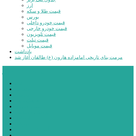
ارز
قیمت طلا و سکه
بورس
قیمت خودرو داخلی
قیمت خودرو خارجی
قیمت تلویزیون
قیمت تبلت
قیمت موبایل
یادداشت
مرمت بنای تاریخی امامزاده هارون (ع) طالقان آغاز شد
پیشتازان البرز
خانه
اجتماعی
سیاسی
فرهنگ و هنر
علم و فناوری
پزشکی و سلامت
اقتصادی
ورزشی
آموزش و پرورش
مدیریت شهری