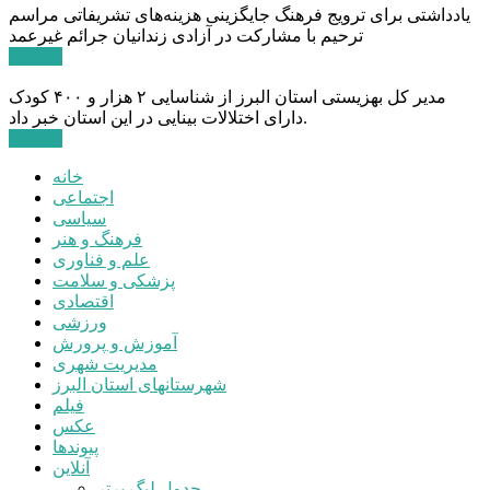
یادداشتی برای ترویج فرهنگ جایگزینی هزینه‌های تشریفاتی مراسم
ترحیم با مشارکت در آزادی زندانیان جرائم غیرعمد
ادامه ...
مدیر کل بهزیستی استان البرز از شناسایی ۲ هزار و ۴۰۰ کودک
دارای اختلالات بینایی در این استان خبر داد.
ادامه ...
خانه
اجتماعی
سیاسی
فرهنگ و هنر
علم و فناوری
پزشکی و سلامت
اقتصادی
ورزشی
آموزش و پرورش
مدیریت شهری
شهرستانهای استان البرز
فیلم
عکس
پیوندها
آنلاین
جدول لیگ برتر