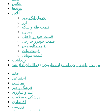
عکس
پیوندها
آنلاین
جدول لیگ برتر
ارز
قیمت طلا و سکه
بورس
قیمت خودرو داخلی
قیمت خودرو خارجی
قیمت تلویزیون
قیمت تبلت
قیمت موبایل
یادداشت
مرمت بنای تاریخی امامزاده هارون (ع) طالقان آغاز شد
خانه
اجتماعی
سیاسی
فرهنگ و هنر
علم و فناوری
پزشکی و سلامت
اقتصادی
ورزشی