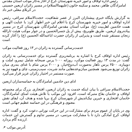
رئیس اداره اوقاف و امور خیریه شهرستان کرج از آغاز به‌کار موکب آستان مقدس
امامزادگان طاهر، محمد و سکینه خاتون (علیهما‌السلام) در مسیر زائران اربعین حسینی
در کربلای معلی خبر داد.
به گزارش پایگاه خبری پیشتازان البرز از عصر شفافیت، حجت‌الاسلام سراغی، رئیس
اداره اوقاف و امور خیریه شهرستان کرج با اعلام این خبر اظهار کرد: با عنایت الهی و
همت خادمین اهل‌بیت (ع)، موکب آستان مقدس امامزادگان شهرستان کرج در مسیر
پیاده‌روی اربعین، طریق طویریج، پیش از پل جسرالحسین و در جوار موکب هیئت ثارالله
زنجان مستقر شده است و پذیرایی از زائران حضرت اباعبدالله الحسین (ع) را آغاز کرده
است.
خدمت‌رسانی گسترده به زائران در ۱۳ روز فعالیت موکب
رئیس اداره اوقاف کرج با اشاره به برنامه‌ریزی گسترده برای خدمت‌رسانی به زائران
گفت: در مدت ۱۳ روز فعالیت موکب، روزانه ۱۰۰۰ پرس صبحانه شامل نیمرو، املت و
دوپیازه، ۲۵۰۰ پرس ناهار به‌صورت آب‌دوغ‌خیار، و ۲۰۰۰ پرس شام با غذای بندری میان
زائران توزیع می‌شود. همچنین میان‌وعده‌هایی مانند شربت، سیب‌زمینی، چای و قهوه نیز به
صورت مستمر در اختیار زائران عزیز قرار می‌گیرد.
ادای دین خادمین امامزادگان به حماسه‌سازان اربعین
حجت‌الاسلام سراغی با بیان اینکه خدمت به زائران اربعین، افتخاری بزرگ برای مجموعه
اوقاف و خادمان بقاع متبرکه است، افزود: این موکب با تلاش هیئت امنای امامزادگان،
خادمان افتخاری و خیرین نیک‌اندیش از شهرستان کرج برپا شده و هدف آن، ایفای نقش
معنوی و فرهنگی در این حماسه عظیم جهانی است.
وی در پایان از عموم مردم برای مشارکت در این حرکت نورانی دعوت کرد و گفت: اداره
اوقاف کرج آمادگی دارد تا با مشارکت مردمی، در مسیر تداوم و گسترش این خدمات
ارزنده گام بردارد.
📌 آدرس موکب: