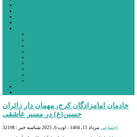
شهرستانهای استان البرز
فیلم
عکس
پیوندها
آنلاین
جدول لیگ برتر
ارز
قیمت طلا و سکه
بورس
قیمت خودرو داخلی
قیمت خودرو خارجی
قیمت تلویزیون
قیمت تبلت
قیمت موبایل
یادداشت
مرمت بنای تاریخی امامزاده هارون (ع) طالقان آغاز شد
خادمان امامزادگان کرج، مهمان دار زائران
حسین(ع) در مسیر عاشقی
اجتماعی
مرداد 15, 1404 - اوت 6, 2025
شناسه خبر : 32198