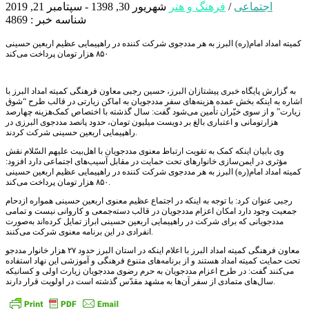
اجتماعی
/
فرهنگ و هنر
شهریور 30, 1398 - سپتامبر 21, 2019
شناسه خبر : 4869
کمیته امداد امام(ره) البرز به هر مددجوی شرکت کننده در راهپیمایی عظیم اربعین حسینی
۸۵۰ هزار تومان پرداخت می‌کند
به گزارش پایگاه خبری پیشتازان البرز، حسین رجبی معاون فرهنگی کمیته امداد البرز با
اشاره به اینکه بخش عمده هزینه‌های سفر مددجویان به اماکن زیارتی در قالب طرح “شوق
زیارت” و از سوی خیّران تأمین می‌شود گفت: سال گذشته با اختصاص کمک‌هزینه چهارصد
هزارتومانی و اعتباری بالغ بر دویست میلیون تومان، حدود پانصد مددجوی البرزی در
راهپیمایی اربعین حسینی شرکت کردند.
وی بابیان اینکه کمک به تقویت ارتباط معنوی مددجویان با اهل‌بیت علیهم السّلام نقش
مؤثری در ایمن‌سازی خانوارهای تحت حمایت در مقابل آسیب‌های اجتماعی دارد افزود:
کمیته امداد امام(ره) البرز به هر مددجوی شرکت کننده در راهپیمایی عظیم اربعین حسینی
۸۵۰ هزار تومان پرداخت می‌کند.
رجبی عنوان کرد: با توجه به اینکه در اجتماع عظیم معنوی اربعین حسینی همواره ازدحام
جمعیت وجود دارد امکان اعزام مددجویان در قالب دسته‌جمعی و کاروانی نیست و تمامی
مددجویانی که برای شرکت در راهپیمایی اربعین حسینی ابراز تمایل کرده‌اند به‌صورت
انفرادی در این برنامه معنوی شرکت می‌کنند.
معاون فرهنگی کمیته امداد البرز با اعلام اینکه در استان البرز حدود ۲۷ هزار خانوار مددجو
تحت حمایت کمیته امداد هستند و از برنامه‌های متنوع فرهنگی و آموزشی این نهاد استفاده
می‌کنند گفت: در طرح اعزام مددجویان به حرم رضوی مددجویان زیارت اولی و کسانیکه
سال‌های متمادی از سفر آن‌ها به مشهد مقدّس گذشته است در اولویت قرار دارند.