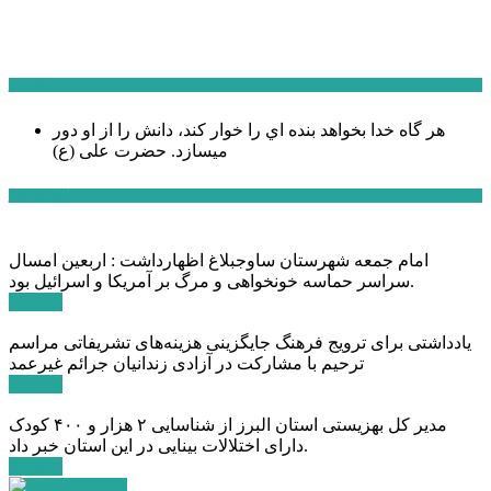
سخن روز
هر گاه خدا بخواهد بنده اي را خوار كند، دانش را از او دور
میسازد.
حضرت علی (ع)
آخرین اخبار:
امام جمعه شهرستان ساوجبلاغ اظهارداشت : اربعین امسال
سراسر حماسه خونخواهی و مرگ بر آمریکا و اسرائیل بود.
ادامه ...
یادداشتی برای ترویج فرهنگ جایگزینی هزینه‌های تشریفاتی مراسم
ترحیم با مشارکت در آزادی زندانیان جرائم غیرعمد
ادامه ...
مدیر کل بهزیستی استان البرز از شناسایی ۲ هزار و ۴۰۰ کودک
دارای اختلالات بینایی در این استان خبر داد.
ادامه ...