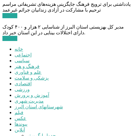
یادداشتی برای ترویج فرهنگ جایگزینی هزینه‌های تشریفاتی مراسم
ترحیم با مشارکت در آزادی زندانیان جرائم غیرعمد
ادامه ...
مدیر کل بهزیستی استان البرز از شناسایی ۲ هزار و ۴۰۰ کودک
دارای اختلالات بینایی در این استان خبر داد.
ادامه ...
خانه
اجتماعی
سیاسی
فرهنگ و هنر
علم و فناوری
پزشکی و سلامت
اقتصادی
ورزشی
آموزش و پرورش
مدیریت شهری
شهرستانهای استان البرز
فیلم
عکس
پیوندها
آنلاین
جدول لیگ برتر