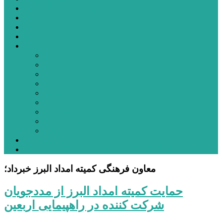
شهرستانهای استان البرز
فیلم
عکس
پیوندها
آنلاین
جدول لیگ برتر
ارز
قیمت طلا و سکه
بورس
قیمت خودرو داخلی
قیمت خودرو خارجی
قیمت تلویزیون
قیمت تبلت
قیمت موبایل
یادداشت
مرمت بنای تاریخی امامزاده هارون (ع) طالقان آغاز شد
معاون فرهنگی کمیته امداد البرز خبرداد؛
حمایت کمیته امداد البرز از مددجویان
شرکت کننده در راهپیمایی اربعین