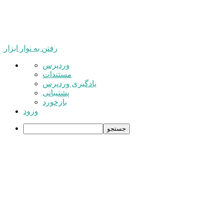
رفتن به نوار ابزار
درباره
وردپرس
وردپرس
مستندات
یادگیری وردپرس
پشتیبانی
بازخورد
ورود
جستجو