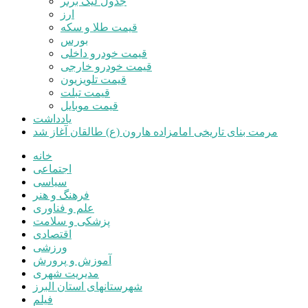
جدول لیگ برتر
ارز
قیمت طلا و سکه
بورس
قیمت خودرو داخلی
قیمت خودرو خارجی
قیمت تلویزیون
قیمت تبلت
قیمت موبایل
یادداشت
مرمت بنای تاریخی امامزاده هارون (ع) طالقان آغاز شد
خانه
اجتماعی
سیاسی
فرهنگ و هنر
علم و فناوری
پزشکی و سلامت
اقتصادی
ورزشی
آموزش و پرورش
مدیریت شهری
شهرستانهای استان البرز
فیلم