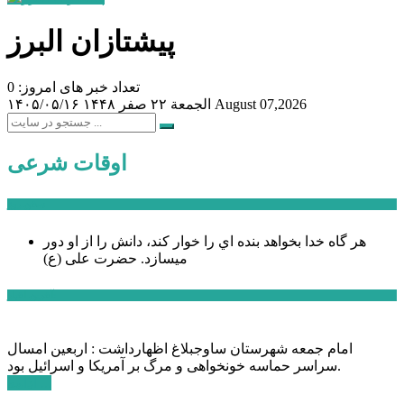
پیشتازان البرز
تعداد خبر های امروز: 0
August 07,2026
الجمعة ۲۲ صفر ۱۴۴۸
۱۴۰۵/۰۵/۱۶
اوقات شرعی
سخن روز
هر گاه خدا بخواهد بنده اي را خوار كند، دانش را از او دور
میسازد.
حضرت علی (ع)
آخرین اخبار:
امام جمعه شهرستان ساوجبلاغ اظهارداشت : اربعین امسال
سراسر حماسه خونخواهی و مرگ بر آمریکا و اسرائیل بود.
ادامه ...