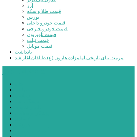
ارز
قیمت طلا و سکه
بورس
قیمت خودرو داخلی
قیمت خودرو خارجی
قیمت تلویزیون
قیمت تبلت
قیمت موبایل
یادداشت
مرمت بنای تاریخی امامزاده هارون (ع) طالقان آغاز شد
پیشتازان البرز
خانه
اجتماعی
سیاسی
فرهنگ و هنر
علم و فناوری
پزشکی و سلامت
اقتصادی
ورزشی
آموزش و پرورش
مدیریت شهری