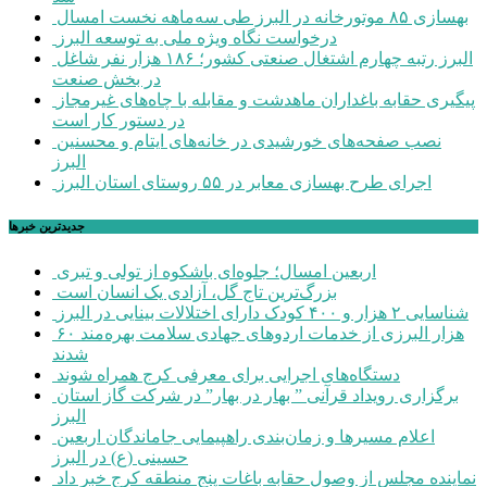
بهسازی ۸۵ موتورخانه در البرز طی سه‌ماهه نخست امسال
درخواست نگاه ویژه ملی به توسعه البرز
البرز رتبه چهارم اشتغال صنعتی کشور؛ ۱۸۶ هزار نفر شاغل
در بخش صنعت
پیگیری حقابه باغداران ماهدشت و مقابله با چاه‌های غیرمجاز
در دستور کار است
نصب صفحه‌های خورشیدی در خانه‌های ایتام و محسنین
البرز
اجرای طرح بهسازی معابر در ۵۵ روستای استان البرز
جديدترين خبرها
اربعین امسال؛ جلوه‌ای باشکوه از تولی و تبری
بزرگ‌ترین تاج گل، آزادی یک انسان است
شناسایی ۲ هزار و ۴۰۰ کودک دارای اختلالات بینایی در البرز
۶۰ هزار البرزی از خدمات اردوهای جهادی سلامت بهره‌مند
شدند
دستگاه‌های اجرایی برای معرفی کرج همراه شوند
برگزاری رویداد قرآنی ” بهار در بهار” در شرکت گاز استان
البرز
اعلام مسیرها و زمان‌بندی راهپیمایی جاماندگان اربعین
حسینی (ع) در البرز
نماینده مجلس از وصول حقابه باغات پنج منطقه کرج خبر داد