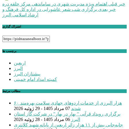
راهبری
خبر قبلی
اهتمام ویژه مدیریت شهری در ساماندهی مرکز حلقه دره
خبر بعدی
برگزاری شب شعر عاشورایی در اداره کل فرهنگ و
نوشته
ارشاد اسلامی البرز
اشتراک گذاری
برچسب ها
اربعین
البرز
پیشتازان البرز
کمیته امداد امام خمینی
مطالب مرتبط
۶۰ هزار البرزی از خدمات اردوهای جهادی سلامت بهره‌مند
شدند
07 مرداد 1405 - 29 ژوئیه 2026
برگزاری رویداد قرآنی ” بهار در بهار” در شرکت گاز استان
البرز
06 مرداد 1405 - 28 ژوئیه 2026
جابه‌جایی بیش از ۱۱ هزار زائر اربعین از پایانه شهید کلانتری