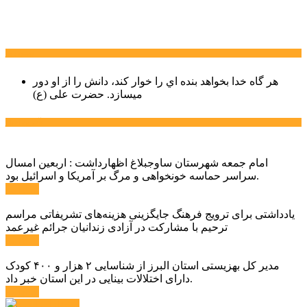
سخن روز
هر گاه خدا بخواهد بنده اي را خوار كند، دانش را از او دور
میسازد.
حضرت علی (ع)
آخرین اخبار:
امام جمعه شهرستان ساوجبلاغ اظهارداشت : اربعین امسال
سراسر حماسه خونخواهی و مرگ بر آمریکا و اسرائیل بود.
ادامه ...
یادداشتی برای ترویج فرهنگ جایگزینی هزینه‌های تشریفاتی مراسم
ترحیم با مشارکت در آزادی زندانیان جرائم غیرعمد
ادامه ...
مدیر کل بهزیستی استان البرز از شناسایی ۲ هزار و ۴۰۰ کودک
دارای اختلالات بینایی در این استان خبر داد.
ادامه ...