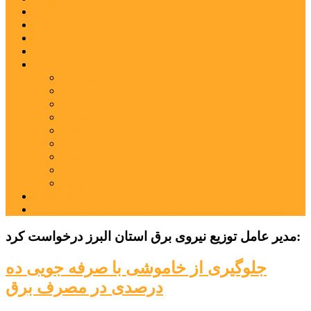
شهرستانهای استان البرز
فیلم
عکس
پیوندها
آنلاین
جدول لیگ برتر
ارز
قیمت طلا و سکه
بورس
قیمت خودرو داخلی
قیمت خودرو خارجی
قیمت تلویزیون
قیمت تبلت
قیمت موبایل
یادداشت
مرمت بنای تاریخی امامزاده هارون (ع) طالقان آغاز شد
مدیر عامل توزیع نیروی برق استان البرز درخواست کرد:
جلوگیری از خاموشی با صرفه جویی ده
درصدی در مصرف برق