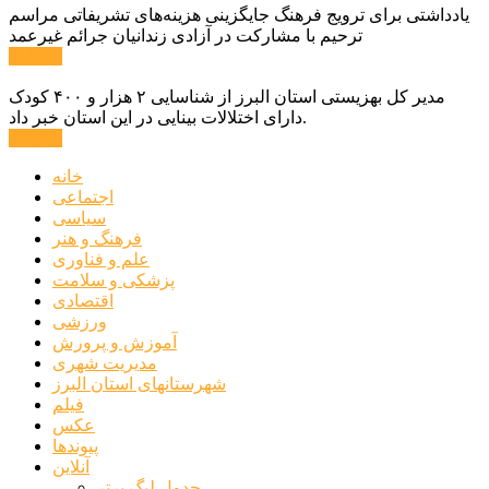
یادداشتی برای ترویج فرهنگ جایگزینی هزینه‌های تشریفاتی مراسم
ترحیم با مشارکت در آزادی زندانیان جرائم غیرعمد
ادامه ...
مدیر کل بهزیستی استان البرز از شناسایی ۲ هزار و ۴۰۰ کودک
دارای اختلالات بینایی در این استان خبر داد.
ادامه ...
خانه
اجتماعی
سیاسی
فرهنگ و هنر
علم و فناوری
پزشکی و سلامت
اقتصادی
ورزشی
آموزش و پرورش
مدیریت شهری
شهرستانهای استان البرز
فیلم
عکس
پیوندها
آنلاین
جدول لیگ برتر