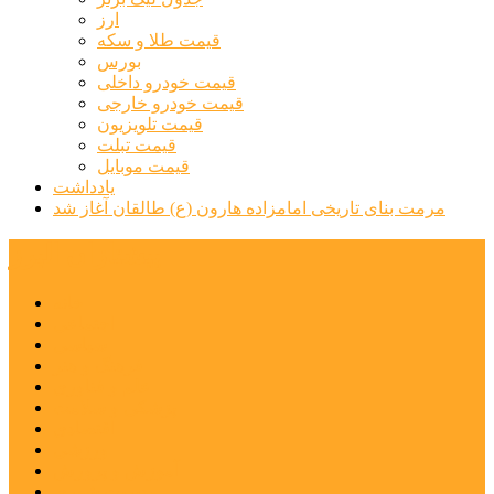
ارز
قیمت طلا و سکه
بورس
قیمت خودرو داخلی
قیمت خودرو خارجی
قیمت تلویزیون
قیمت تبلت
قیمت موبایل
یادداشت
مرمت بنای تاریخی امامزاده هارون (ع) طالقان آغاز شد
پیشتازان البرز
خانه
اجتماعی
سیاسی
فرهنگ و هنر
علم و فناوری
پزشکی و سلامت
اقتصادی
ورزشی
آموزش و پرورش
مدیریت شهری