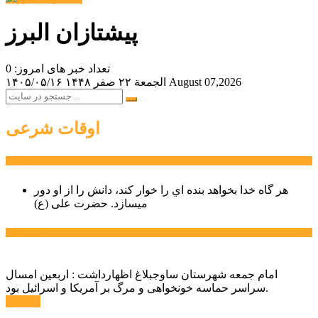
پیشتازان البرز
تعداد خبر های امروز: 0
August 07,2026
الجمعة ۲۲ صفر ۱۴۴۸
۱۴۰۵/۰۵/۱۶
اوقات شرعی
سخن روز
هر گاه خدا بخواهد بنده اي را خوار كند، دانش را از او دور
میسازد.
حضرت علی (ع)
آخرین اخبار:
امام جمعه شهرستان ساوجبلاغ اظهارداشت : اربعین امسال
سراسر حماسه خونخواهی و مرگ بر آمریکا و اسرائیل بود.
ادامه ...