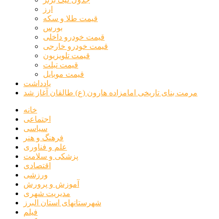
ارز
قیمت طلا و سکه
بورس
قیمت خودرو داخلی
قیمت خودرو خارجی
قیمت تلویزیون
قیمت تبلت
قیمت موبایل
یادداشت
مرمت بنای تاریخی امامزاده هارون (ع) طالقان آغاز شد
خانه
اجتماعی
سیاسی
فرهنگ و هنر
علم و فناوری
پزشکی و سلامت
اقتصادی
ورزشی
آموزش و پرورش
مدیریت شهری
شهرستانهای استان البرز
فیلم