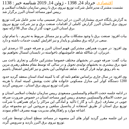
اقتصادی
خرداد 24, 1398 - ژوئن 14, 2019
شناسه خبر : 1138
نشست مشترک مدیرعامل شرکت توزیع نیروی برق با رییس سازمان تبلیغات اسلامی و
رییس امور مساجد استان البرز برگزار شد.
به گزارش پایگاه خبری پیشتازان البرز، در این دیدار صمیمی بیات مدیر عامل شرکت توزیع
نیروی برق استان البرز گزارش کاملی از اقدامات صنعت برق و نیز شرکت توزیع نیروی
برق استان البرز جهت گذر از پیک سال 98 ارائه نمود.
بیات افزود: صنعت برق با وجود مشکلات مالی و نیز مسائل مربوط به تحریم ، با تمام توان
سعی در ارائه برق مطمئن و پایدار و نیز افزایش کیفیت خدمات داشته و دارد.
وی افزود: در صورت همراهی مشترکین فهیم استان البرز و صرفه جویی 10 درصدی این
عزیزان، ان شاالله شاهد خاموشیهای ناخواسته در تابستان امسال نخواهیم بود.
بیات گفت: صرفه جویی در بخشهای مختلف خصوصا مشترکین خانگی و تجاری باعث می
شود برق بیشتری به بخشهای تولیدی تحویل و در سالی که توسط مقام معظم رهبری مزین
به نام رونق تولید قرار گرفته ، شاهد شکوفایی این بخش و نیز افزایش اشتغال باشیم.
وی افزود: در سال جاری براساس تفاهم نامه ای که با کمیته امداد استان منعقد گردید حدود
1200 دستگاه کولر آبی منازل مسکونی خانواده های تحت پوشش کمیته امداد با هزینه
شرکت توزیع نیروی برق استان ، سرویس گردید.
در ادامه جلسه حجت الاسلام والمسلمین مسعودی رییس سازمان تبلیغات اسلامی استان و
نیز حجت الاسلام والمسلمین سعیدی رییس امور مساجد استان در خصوص ضرورت صرفه
جویی در مصارف (برق ،آب و گاز ) تاکید و آمادگی این مراکز را برای همراهی با شرکت
توزیع برق استان از طریق استفاده از پتانسیل مبلغین و مروجین این دو مجموعه برای
اشاعه موارد و راهکارهای مدیریت بهینه مصرف اعلام نمودند.
در این جلسه مقرر گردید کولر های آبی منصوبه در مساجد سطح استان توسط شرکت
توزیع نیروی برق البرز بازدید و سرویس گردد.