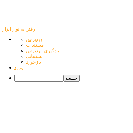
رفتن به نوار ابزار
درباره
وردپرس
وردپرس
مستندات
یادگیری وردپرس
پشتیبانی
بازخورد
ورود
جستجو