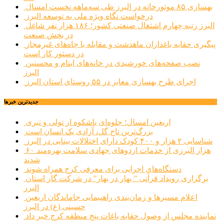
بهسازی ۸۵ موتورخانه در البرز طی سه‌ماهه نخست امسال
درخواست نگاه ویژه ملی به توسعه البرز
البرز رتبه چهارم اشتغال صنعتی کشور؛ ۱۸۶ هزار نفر شاغل
در بخش صنعت
پیگیری حقابه باغداران ماهدشت و مقابله با چاه‌های غیرمجاز
در دستور کار است
نصب صفحه‌های خورشیدی در خانه‌های ایتام و محسنین
البرز
اجرای طرح بهسازی معابر در ۵۵ روستای استان البرز
جديدترين خبرها
اربعین امسال؛ جلوه‌ای باشکوه از تولی و تبری
بزرگ‌ترین تاج گل، آزادی یک انسان است
شناسایی ۲ هزار و ۴۰۰ کودک دارای اختلالات بینایی در البرز
۶۰ هزار البرزی از خدمات اردوهای جهادی سلامت بهره‌مند
شدند
دستگاه‌های اجرایی برای معرفی کرج همراه شوند
برگزاری رویداد قرآنی ” بهار در بهار” در شرکت گاز استان
البرز
اعلام مسیرها و زمان‌بندی راهپیمایی جاماندگان اربعین
حسینی (ع) در البرز
نماینده مجلس از وصول حقابه باغات پنج منطقه کرج خبر داد