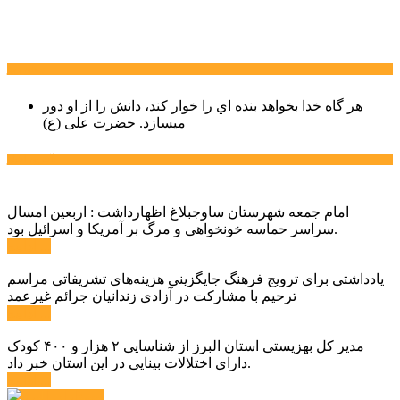
سخن روز
هر گاه خدا بخواهد بنده اي را خوار كند، دانش را از او دور
میسازد.
حضرت علی (ع)
آخرین اخبار:
امام جمعه شهرستان ساوجبلاغ اظهارداشت : اربعین امسال
سراسر حماسه خونخواهی و مرگ بر آمریکا و اسرائیل بود.
ادامه ...
یادداشتی برای ترویج فرهنگ جایگزینی هزینه‌های تشریفاتی مراسم
ترحیم با مشارکت در آزادی زندانیان جرائم غیرعمد
ادامه ...
مدیر کل بهزیستی استان البرز از شناسایی ۲ هزار و ۴۰۰ کودک
دارای اختلالات بینایی در این استان خبر داد.
ادامه ...