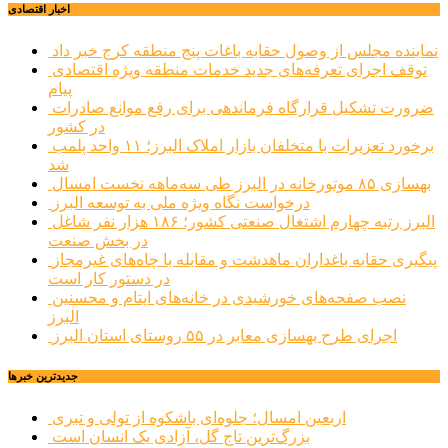
اخبار اقتصادی
نماینده مجلس از وصول حقابه باغات پنج منطقه کرج خبر داد
توقف اجرای تعرفه‌های جدید خدمات منطقه ویژه اقتصادی
پیام
ضرورت تشکیل قرارگاه فرماندهی برای رفع موانع صادرات
در کشور
برخورد تعزیرات با متخلفان بازار املاک البرز؛ ۱۱ واحد پلمب
شد
بهسازی ۸۵ موتورخانه در البرز طی سه‌ماهه نخست امسال
درخواست نگاه ویژه ملی به توسعه البرز
البرز رتبه چهارم اشتغال صنعتی کشور؛ ۱۸۶ هزار نفر شاغل
در بخش صنعت
پیگیری حقابه باغداران ماهدشت و مقابله با چاه‌های غیرمجاز
در دستور کار است
نصب صفحه‌های خورشیدی در خانه‌های ایتام و محسنین
البرز
اجرای طرح بهسازی معابر در ۵۵ روستای استان البرز
جديدترين خبرها
اربعین امسال؛ جلوه‌ای باشکوه از تولی و تبری
بزرگ‌ترین تاج گل، آزادی یک انسان است