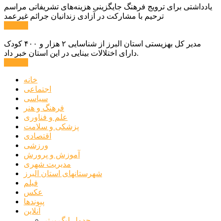
یادداشتی برای ترویج فرهنگ جایگزینی هزینه‌های تشریفاتی مراسم
ترحیم با مشارکت در آزادی زندانیان جرائم غیرعمد
ادامه ...
مدیر کل بهزیستی استان البرز از شناسایی ۲ هزار و ۴۰۰ کودک
دارای اختلالات بینایی در این استان خبر داد.
ادامه ...
خانه
اجتماعی
سیاسی
فرهنگ و هنر
علم و فناوری
پزشکی و سلامت
اقتصادی
ورزشی
آموزش و پرورش
مدیریت شهری
شهرستانهای استان البرز
فیلم
عکس
پیوندها
آنلاین
جدول لیگ برتر