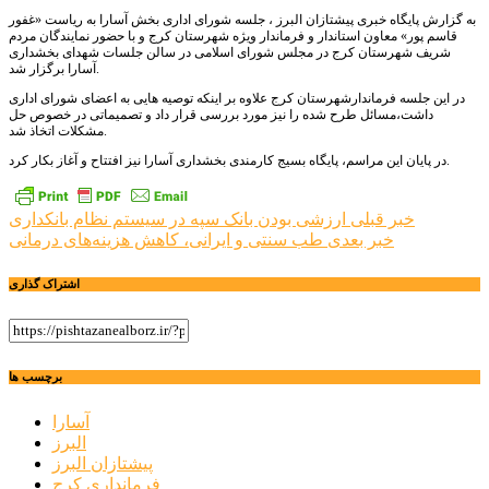
به گزارش پایگاه خبری پیشتازان البرز ، جلسه شورای اداری بخش آسارا به ریاست «غفور
قاسم پور» معاون استاندار و فرماندار ویژه شهرستان کرج و با حضور نمایندگان مردم
شریف شهرستان کرج در مجلس شورای اسلامی در سالن جلسات شهدای بخشداری
آسارا برگزار شد.
در این جلسه فرماندارشهرستان کرج علاوه بر اینکه توصیه هایی به اعضای شورای اداری
داشت،مسائل طرح شده را نیز مورد بررسی قرار داد و تصمیماتی در خصوص حل
مشکلات اتخاذ شد.
در پایان این مراسم، پایگاه بسیج کارمندی بخشداری آسارا نیز افتتاح و آغاز بکار کرد.
راهبری
خبر قبلی
ارزشی بودن بانک سپه در سیستم نظام بانکداری
خبر بعدی
طب سنتی و ایرانی، کاهش هزینه‌های درمانی
نوشته
اشتراک گذاری
برچسب ها
آسارا
البرز
پیشتازان البرز
فرمانداری کرج