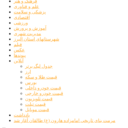
فرهنگ و هنر
علم و فناوری
پزشکی و سلامت
اقتصادی
ورزشی
آموزش و پرورش
مدیریت شهری
شهرستانهای استان البرز
فیلم
عکس
پیوندها
آنلاین
جدول لیگ برتر
ارز
قیمت طلا و سکه
بورس
قیمت خودرو داخلی
قیمت خودرو خارجی
قیمت تلویزیون
قیمت تبلت
قیمت موبایل
یادداشت
مرمت بنای تاریخی امامزاده هارون (ع) طالقان آغاز شد