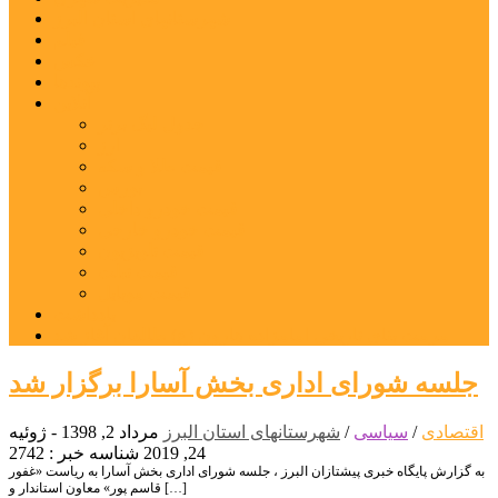
شهرستانهای استان البرز
فیلم
عکس
پیوندها
آنلاین
جدول لیگ برتر
ارز
قیمت طلا و سکه
بورس
قیمت خودرو داخلی
قیمت خودرو خارجی
قیمت تلویزیون
قیمت تبلت
قیمت موبایل
یادداشت
مرمت بنای تاریخی امامزاده هارون (ع) طالقان آغاز شد
جلسه شورای اداری بخش آسارا برگزار شد
اقتصادی
/
سیاسی
/
شهرستانهای استان البرز
مرداد 2, 1398 - ژوئیه
24, 2019
شناسه خبر : 2742
به گزارش پایگاه خبری پیشتازان البرز ، جلسه شورای اداری بخش آسارا به ریاست «غفور
قاسم پور» معاون استاندار و […]