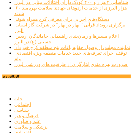
شناسایی ۲ هزار و ۴۰۰ کودک دارای اختلالات بینایی در البرز
۶۰ هزار البرزی از خدمات اردوهای جهادی سلامت بهره‌مند
شدند
دستگاه‌های اجرایی برای معرفی کرج همراه شوند
برگزاری رویداد قرآنی ” بهار در بهار” در شرکت گاز استان
البرز
اعلام مسیرها و زمان‌بندی راهپیمایی جاماندگان اربعین
حسینی (ع) در البرز
نماینده مجلس از وصول حقابه باغات پنج منطقه کرج خبر داد
توقف اجرای تعرفه‌های جدید خدمات منطقه ویژه اقتصادی
پیام
ضرورت بهره مندی ایثارگران از ظرفیت های ورزشی البرز
کاریکاتور روز
خانه
اجتماعی
سیاسی
فرهنگ و هنر
علم و فناوری
پزشکی و سلامت
اقتصادی