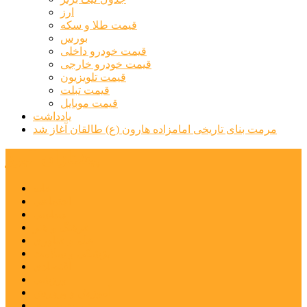
ارز
قیمت طلا و سکه
بورس
قیمت خودرو داخلی
قیمت خودرو خارجی
قیمت تلویزیون
قیمت تبلت
قیمت موبایل
یادداشت
مرمت بنای تاریخی امامزاده هارون (ع) طالقان آغاز شد
پیشتازان البرز
خانه
اجتماعی
سیاسی
فرهنگ و هنر
علم و فناوری
پزشکی و سلامت
اقتصادی
ورزشی
آموزش و پرورش
مدیریت شهری