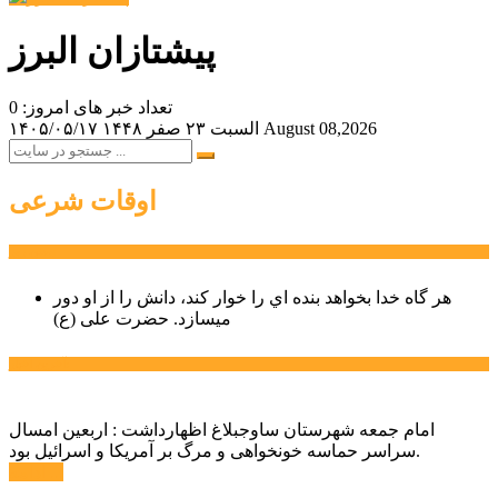
پیشتازان البرز
تعداد خبر های امروز: 0
August 08,2026
السبت ۲۳ صفر ۱۴۴۸
۱۴۰۵/۰۵/۱۷
اوقات شرعی
سخن روز
هر گاه خدا بخواهد بنده اي را خوار كند، دانش را از او دور
میسازد.
حضرت علی (ع)
آخرین اخبار:
امام جمعه شهرستان ساوجبلاغ اظهارداشت : اربعین امسال
سراسر حماسه خونخواهی و مرگ بر آمریکا و اسرائیل بود.
ادامه ...