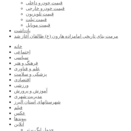
قیمت خودرو داخلی
قیمت خودرو خارجی
قیمت تلویزیون
قیمت تبلت
قیمت موبایل
یادداشت
مرمت بنای تاریخی امامزاده هارون (ع) طالقان آغاز شد
خانه
اجتماعی
سیاسی
فرهنگ و هنر
علم و فناوری
پزشکی و سلامت
اقتصادی
ورزشی
آموزش و پرورش
مدیریت شهری
شهرستانهای استان البرز
فیلم
عکس
پیوندها
آنلاین
جدول لیگ برتر