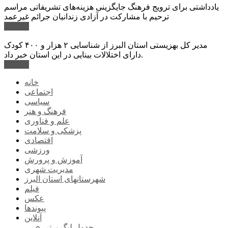
یادداشتی برای ترویج فرهنگ جایگزینی هزینه‌های تشریفاتی مراسم
ترحیم با مشارکت در آزادی زندانیان جرائم غیرعمد
ادامه ...
مدیر کل بهزیستی استان البرز از شناسایی ۲ هزار و ۴۰۰ کودک
دارای اختلالات بینایی در این استان خبر داد.
ادامه ...
خانه
اجتماعی
سیاسی
فرهنگ و هنر
علم و فناوری
پزشکی و سلامت
اقتصادی
ورزشی
آموزش و پرورش
مدیریت شهری
شهرستانهای استان البرز
فیلم
عکس
پیوندها
آنلاین
جدول لیگ برتر