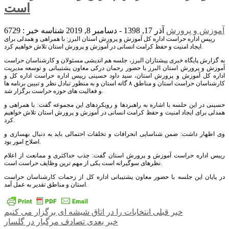
است
آموزش و پرورش
آذر 17, 1398 - دسامبر 8, 2019
شناسه خبر : 6729
رییس اداره حراست اداره کل آموزش و پرورش استان البرز: با همراهی و همدلی برای
ایجاد امنیت و حفظ کرامت انسانی در آموزش و پرورش استان تلاش خواهیم کرد.
به گزارش پایگاه خبری پیشتازان البرز، جلسه هم اندیشی مسئولان و کارشناسان حراست
آموزش و پرورش استان البرز با حضور رحمان درکی معاون پشتیبانی و توسعه مدیریت
اداره کل آموزش و پرورش استان، سید داود حسینی رییس اداره حراست اداره کل و
کارشناسان حراست استان و مناطق ۸ گانه استان و به منظور تبادل نظر و تبیین برنامه ها
و فعالیت های حوزه حراست برگزار شد.
حسینی در این حلسه با اشاره به راهبردها و رویکردهای این مجموعه گفت: با همراهی و
همدلی برای ایجاد امنیت و حفظ کرامت انسانی در آموزش و پرورش استان تلاش خواهیم
کرد.
وی اظهار داشت: ضمن شناسایی انحرافات و تخلفات احتمالی باید به دنبال بهسازی و
اصلاح امور بود.
رییس اداره حراست آموزش و پرورش استان گفت: جذب حداکثری و ممانعت از اعلام
نظرهای سوگیرانه است یکی از مهم ترین وظایف حراست است.
در پایان این جلسه با حضور معاون پشتیبانی اداره کل از زحمات کارشناسان حراست
استان و مناطق تقدیر به عمل آمد.
راهبری
خبر قبلی
انتخابات را در اتاق شیشه ای برگزار می کنیم
خبر بعدی
تصادف مرگبار در گلسار
نوشته