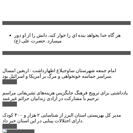
سخن روز
هر گاه خدا بخواهد بنده اي را خوار كند، دانش را از او دور
میسازد.
حضرت علی (ع)
آخرین اخبار:
امام جمعه شهرستان ساوجبلاغ اظهارداشت : اربعین امسال
سراسر حماسه خونخواهی و مرگ بر آمریکا و اسرائیل بود.
ادامه ...
یادداشتی برای ترویج فرهنگ جایگزینی هزینه‌های تشریفاتی مراسم
ترحیم با مشارکت در آزادی زندانیان جرائم غیرعمد
ادامه ...
مدیر کل بهزیستی استان البرز از شناسایی ۲ هزار و ۴۰۰ کودک
دارای اختلالات بینایی در این استان خبر داد.
ادامه ...