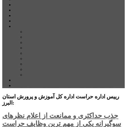
شهرستانهای استان البرز
فیلم
عکس
پیوندها
آنلاین
جدول لیگ برتر
ارز
قیمت طلا و سکه
بورس
قیمت خودرو داخلی
قیمت خودرو خارجی
قیمت تلویزیون
قیمت تبلت
قیمت موبایل
یادداشت
مرمت بنای تاریخی امامزاده هارون (ع) طالقان آغاز شد
رییس اداره حراست اداره کل آموزش و پرورش استان
البرز:
جذب حداکثری و ممانعت از اعلام نظرهای
سوگیرانه یکی از مهم ترین وظایف حراست