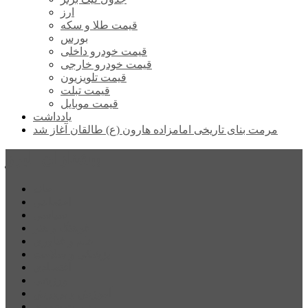
ارز
قیمت طلا و سکه
بورس
قیمت خودرو داخلی
قیمت خودرو خارجی
قیمت تلویزیون
قیمت تبلت
قیمت موبایل
یادداشت
مرمت بنای تاریخی امامزاده هارون (ع) طالقان آغاز شد
پیشتازان البرز
خانه
اجتماعی
سیاسی
فرهنگ و هنر
علم و فناوری
پزشکی و سلامت
اقتصادی
ورزشی
آموزش و پرورش
مدیریت شهری