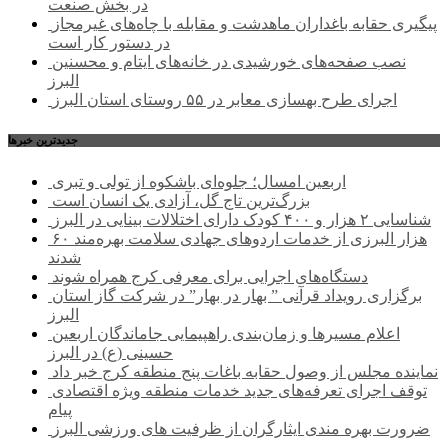
در بخش صنعت
پیگیری حقابه باغداران ماهدشت و مقابله با چاه‌های غیرمجاز
در دستور کار است
نصب صفحه‌های خورشیدی در خانه‌های ایتام و محسنین
البرز
اجرای طرح بهسازی معابر در ۵۵ روستای استان البرز
جديدترين خبرها
اربعین امسال؛ جلوه‌ای باشکوه از تولی و تبری
بزرگ‌ترین تاج گل، آزادی یک انسان است
شناسایی ۲ هزار و ۴۰۰ کودک دارای اختلالات بینایی در البرز
۶۰ هزار البرزی از خدمات اردوهای جهادی سلامت بهره‌مند
شدند
دستگاه‌های اجرایی برای معرفی کرج همراه شوند
برگزاری رویداد قرآنی ” بهار در بهار” در شرکت گاز استان
البرز
اعلام مسیرها و زمان‌بندی راهپیمایی جاماندگان اربعین
حسینی (ع) در البرز
نماینده مجلس از وصول حقابه باغات پنج منطقه کرج خبر داد
توقف اجرای تعرفه‌های جدید خدمات منطقه ویژه اقتصادی
پیام
ضرورت بهره مندی ایثارگران از ظرفیت های ورزشی البرز