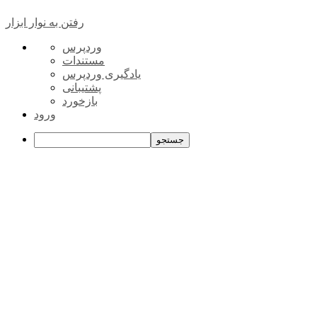
رفتن به نوار ابزار
درباره
وردپرس
وردپرس
مستندات
یادگیری وردپرس
پشتیبانی
بازخورد
ورود
جستجو