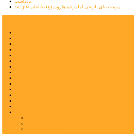
یادداشت
مرمت بنای تاریخی امامزاده هارون (ع) طالقان آغاز شد
پیشتازان البرز
خانه
اجتماعی
سیاسی
فرهنگ و هنر
علم و فناوری
پزشکی و سلامت
اقتصادی
ورزشی
آموزش و پرورش
مدیریت شهری
شهرستانهای استان البرز
فیلم
عکس
پیوندها
آنلاین
جدول لیگ برتر
ارز
قیمت طلا و سکه