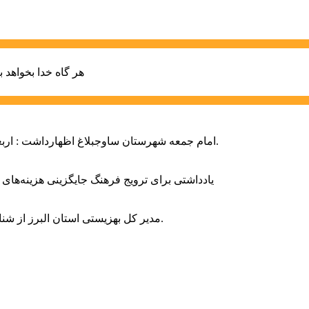
هر گاه خدا بخواهد ب
امام جمعه شهرستان ساوجبلاغ اظهارداشت : اربعین امسال سراسر حماسه خونخواهی و مرگ بر آمریکا و اسرائیل بود.
یادداشتی برای ترویج فرهنگ جایگزینی هزینه‌های
مدیر کل بهزیستی استان البرز از شناسایی ۲ هزار و ۴۰۰ کودک دارای اختلالات بینایی در این استان خبر داد.