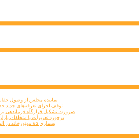
نماینده مجلس از وصول حقابه
توقف اجرای تعرفه‌های جدید خد
ضرورت تشکیل قرارگاه فرماندهی برا
برخورد تعزیرات با متخلفان بازار املاک البرز
بهسازی ۸۵ موتورخانه در البرز طی سه‌ماهه نخست امسال