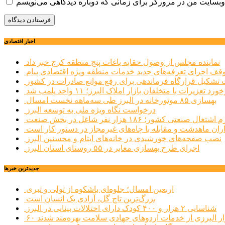
اخبار اقتصادی
نماینده مجلس از وصول حقابه باغات پنج منطقه کرج خبر داد
وقف اجرای تعرفه‌های جدید خدمات منطقه ویژه اقتصادی پیام
شکیل قرارگاه فرماندهی برای رفع موانع صادرات در کشور
ورد تعزیرات با متخلفان بازار املاک البرز؛ ۱۱ واحد پلمب شد
بهسازی ۸۵ موتورخانه در البرز طی سه‌ماهه نخست امسال
درخواست نگاه ویژه ملی به توسعه البرز
صنعتی کشور؛ ۱۸۶ هزار نفر شاغل در بخش صنعت
اران ماهدشت و مقابله با چاه‌های غیرمجاز در دستور کار است
نصب صفحه‌های خورشیدی در خانه‌های ایتام و محسنین البرز
اجرای طرح بهسازی معابر در ۵۵ روستای استان البرز
جديدترين خبرها
اربعین امسال؛ جلوه‌ای باشکوه از تولی و تبری
بزرگ‌ترین تاج گل، آزادی یک انسان است
شناسایی ۲ هزار و ۴۰۰ کودک دارای اختلالات بینایی در البرز
هزار البرزی از خدمات اردوهای جهادی سلامت بهره‌مند شدند