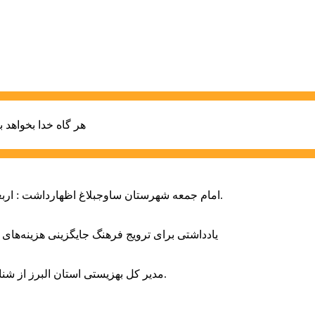
هر گاه خدا بخواهد ب
امام جمعه شهرستان ساوجبلاغ اظهارداشت : اربعین امسال سراسر حماسه خونخواهی و مرگ بر آمریکا و اسرائیل بود.
یادداشتی برای ترویج فرهنگ جایگزینی هزینه‌های
مدیر کل بهزیستی استان البرز از شناسایی ۲ هزار و ۴۰۰ کودک دارای اختلالات بینایی در این استان خبر داد.