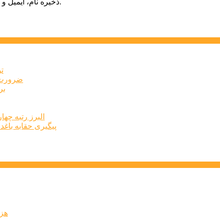
ذخیره نام، ایمیل و وبسایت من در مرورگر برای زمانی که دوباره دیدگاهی می‌نویسم.
ت
ضرورت ت
برخ
البرز رتبه چهارم اشتغال 
پیگیری حقابه باغد
۶۰ 