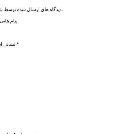
دیدگاه های ارسال شده توسط شما، پس از تایید توسط خبرگزاری الف در وب منتشر خواهد شد.
پیام هایی که به غیر از زبان فارسی یا غیر مرتبط باشد منتشر نخواهد شد.
*
بخش‌های موردنیاز علامت‌گذاری شده‌اند
نشانی ای