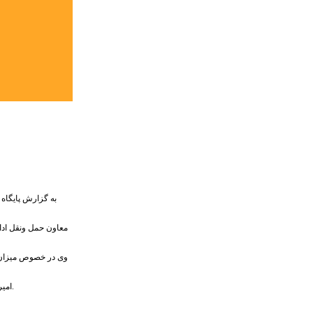
امیرزاده بیشترین مقاصد مسافران استان البرز را به کرمانشاه و مازندران دانست و افزود: ۲۸ شرکت حمل ونقل مسافر در این استان فعال هستند و کار جابجایی مسافران را انجام می‌دهند.