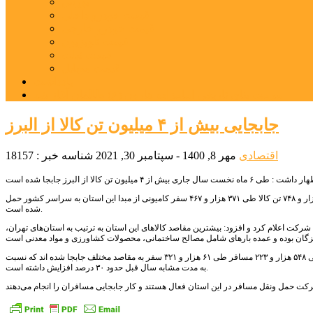
بورس
قیمت خودرو داخلی
قیمت خودرو خارجی
قیمت تلویزیون
قیمت تبلت
قیمت موبایل
یادداشت
مرمت بنای تاریخی امامزاده هارون (ع) طالقان آغاز شد
جابجایی بیش از ۴ میلیون تن کالا از البرز
اقتصادی
مهر 8, 1400 - سپتامبر 30, 2021
شناسه خبر : 18157
به گزارش پایگاه خبری پیشتازان البرز، سید اسماعیل امیرزاده گفت: طی ۶ ماهه سال جاری ۴ میلیون و ۷۶۴ هزار و ۷۴۸ تن کالا طی ۳۷۱ هزار و ۴۶۷ سفر کامیونی از مبدا این استان به سراسر کشور حمل
شده است.
معاون حمل ونقل اداره کل راهداری و حمل و نقل جاده ای البرز تعداد شرکت‌های حمل ونقل کالای این استان را ۸۳ شرکت اعلام کرد و افزود: بیشترین مقاصد کالا‌های این استان به ترتیب به استان‌های تهران،
وی در خصوص میزان جابجایی مسافر از این استان، نیز گفت: طی این مدت با استفاده از ناوگان حمل ونقل عمومی ۵۴۸ هزار و ۲۲۳ مسافر طی ۶۱ هزار و ۳۲۱ سفر به مقاصد مختلف جابجا شده اند که نسبت
به مدت مشابه سال قبل حدود ۳۰ درصد افزایش داشته است.