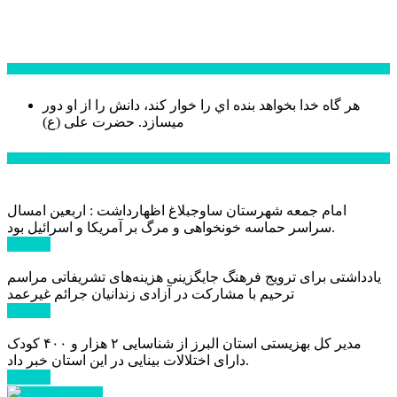
سخن روز
هر گاه خدا بخواهد بنده اي را خوار كند، دانش را از او دور
میسازد.
حضرت علی (ع)
آخرین اخبار:
امام جمعه شهرستان ساوجبلاغ اظهارداشت : اربعین امسال
سراسر حماسه خونخواهی و مرگ بر آمریکا و اسرائیل بود.
ادامه ...
یادداشتی برای ترویج فرهنگ جایگزینی هزینه‌های تشریفاتی مراسم
ترحیم با مشارکت در آزادی زندانیان جرائم غیرعمد
ادامه ...
مدیر کل بهزیستی استان البرز از شناسایی ۲ هزار و ۴۰۰ کودک
دارای اختلالات بینایی در این استان خبر داد.
ادامه ...