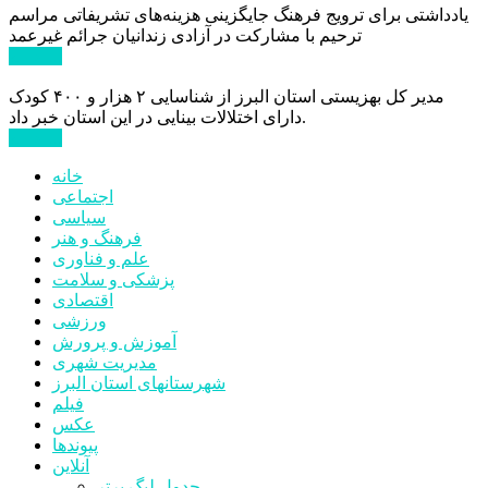
یادداشتی برای ترویج فرهنگ جایگزینی هزینه‌های تشریفاتی مراسم
ترحیم با مشارکت در آزادی زندانیان جرائم غیرعمد
ادامه ...
مدیر کل بهزیستی استان البرز از شناسایی ۲ هزار و ۴۰۰ کودک
دارای اختلالات بینایی در این استان خبر داد.
ادامه ...
خانه
اجتماعی
سیاسی
فرهنگ و هنر
علم و فناوری
پزشکی و سلامت
اقتصادی
ورزشی
آموزش و پرورش
مدیریت شهری
شهرستانهای استان البرز
فیلم
عکس
پیوندها
آنلاین
جدول لیگ برتر