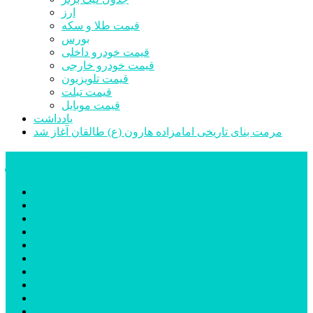
ارز
قیمت طلا و سکه
بورس
قیمت خودرو داخلی
قیمت خودرو خارجی
قیمت تلویزیون
قیمت تبلت
قیمت موبایل
یادداشت
مرمت بنای تاریخی امامزاده هارون (ع) طالقان آغاز شد
پیشتازان البرز
خانه
اجتماعی
سیاسی
فرهنگ و هنر
علم و فناوری
پزشکی و سلامت
اقتصادی
ورزشی
آموزش و پرورش
مدیریت شهری