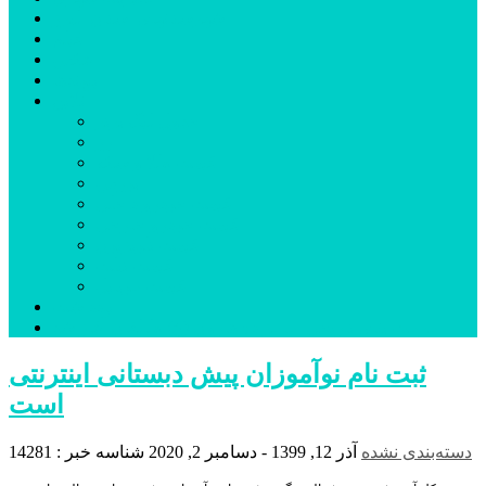
شهرستانهای استان البرز
فیلم
عکس
پیوندها
آنلاین
جدول لیگ برتر
ارز
قیمت طلا و سکه
بورس
قیمت خودرو داخلی
قیمت خودرو خارجی
قیمت تلویزیون
قیمت تبلت
قیمت موبایل
یادداشت
مرمت بنای تاریخی امامزاده هارون (ع) طالقان آغاز شد
ثبت نام نوآموزان پیش دبستانی اینترنتی
است
دسته‌بندی نشده
آذر 12, 1399 - دسامبر 2, 2020
شناسه خبر : 14281