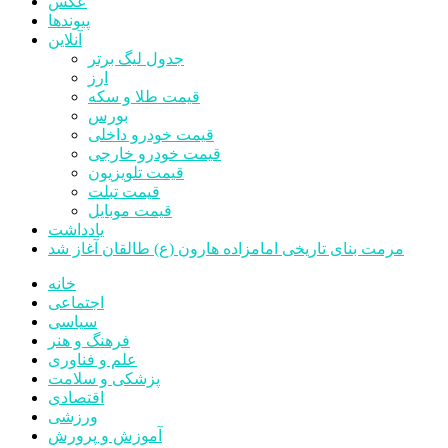
عکس
پیوندها
آنلاین
جدول لیگ برتر
ارز
قیمت طلا و سکه
بورس
قیمت خودرو داخلی
قیمت خودرو خارجی
قیمت تلویزیون
قیمت تبلت
قیمت موبایل
یادداشت
مرمت بنای تاریخی امامزاده هارون (ع) طالقان آغاز شد
خانه
اجتماعی
سیاسی
فرهنگ و هنر
علم و فناوری
پزشکی و سلامت
اقتصادی
ورزشی
آموزش و پرورش