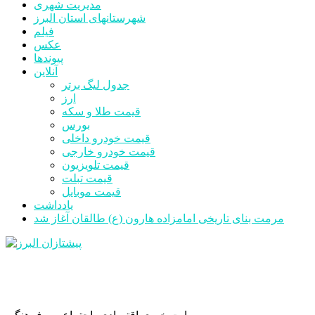
مدیریت شهری
شهرستانهای استان البرز
فیلم
عکس
پیوندها
آنلاین
جدول لیگ برتر
ارز
قیمت طلا و سکه
بورس
قیمت خودرو داخلی
قیمت خودرو خارجی
قیمت تلویزیون
قیمت تبلت
قیمت موبایل
یادداشت
مرمت بنای تاریخی امامزاده هارون (ع) طالقان آغاز شد