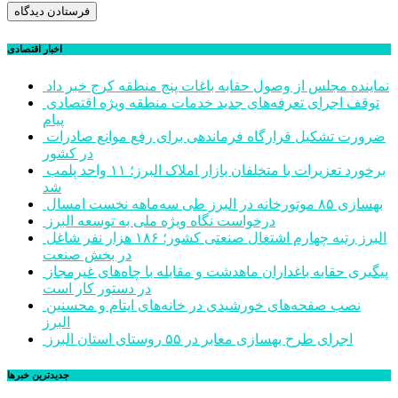
اخبار اقتصادی
نماینده مجلس از وصول حقابه باغات پنج منطقه کرج خبر داد
توقف اجرای تعرفه‌های جدید خدمات منطقه ویژه اقتصادی
پیام
ضرورت تشکیل قرارگاه فرماندهی برای رفع موانع صادرات
در کشور
برخورد تعزیرات با متخلفان بازار املاک البرز؛ ۱۱ واحد پلمب
شد
بهسازی ۸۵ موتورخانه در البرز طی سه‌ماهه نخست امسال
درخواست نگاه ویژه ملی به توسعه البرز
البرز رتبه چهارم اشتغال صنعتی کشور؛ ۱۸۶ هزار نفر شاغل
در بخش صنعت
پیگیری حقابه باغداران ماهدشت و مقابله با چاه‌های غیرمجاز
در دستور کار است
نصب صفحه‌های خورشیدی در خانه‌های ایتام و محسنین
البرز
اجرای طرح بهسازی معابر در ۵۵ روستای استان البرز
جديدترين خبرها