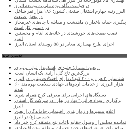
بهسازی ۸۵ موتورخانه در البرز طی سه‌ماهه نخست امسال
درخواست نگاه ویژه ملی به توسعه البرز
البرز رتبه چهارم اشتغال صنعتی کشور؛ ۱۸۶ هزار نفر شاغل
در بخش صنعت
پیگیری حقابه باغداران ماهدشت و مقابله با چاه‌های غیرمجاز
در دستور کار است
نصب صفحه‌های خورشیدی در خانه‌های ایتام و محسنین
البرز
اجرای طرح بهسازی معابر در ۵۵ روستای استان البرز
جديدترين خبرها
اربعین امسال؛ جلوه‌ای باشکوه از تولی و تبری
بزرگ‌ترین تاج گل، آزادی یک انسان است
شناسایی ۲ هزار و ۴۰۰ کودک دارای اختلالات بینایی در البرز
۶۰ هزار البرزی از خدمات اردوهای جهادی سلامت بهره‌مند
شدند
دستگاه‌های اجرایی برای معرفی کرج همراه شوند
برگزاری رویداد قرآنی ” بهار در بهار” در شرکت گاز استان
البرز
اعلام مسیرها و زمان‌بندی راهپیمایی جاماندگان اربعین
حسینی (ع) در البرز
نماینده مجلس از وصول حقابه باغات پنج منطقه کرج خبر داد
توقف اجرای تعرفه‌های جدید خدمات منطقه ویژه اقتصادی