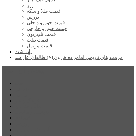
ارز
قیمت طلا و سکه
بورس
قیمت خودرو داخلی
قیمت خودرو خارجی
قیمت تلویزیون
قیمت تبلت
قیمت موبایل
یادداشت
مرمت بنای تاریخی امامزاده هارون (ع) طالقان آغاز شد
پیشتازان البرز
خانه
اجتماعی
سیاسی
فرهنگ و هنر
علم و فناوری
پزشکی و سلامت
اقتصادی
ورزشی
آموزش و پرورش
مدیریت شهری