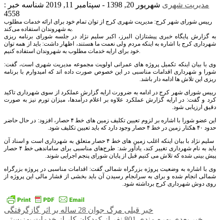
مدیریت شهری
شهریور 20, 1398 - سپتامبر 11, 2019
شناسه خبر :
4558
رییس شورای شهر کرج: مدیریت شهری کرج از توان تمام خود برای ارائه خدمات مطلوب
به شهروندان استفاده می‌کند.
به گزارش پایگاه خبری پیشتازان البرز، اکبر سلیم نژاد در جلسه شورای برنامه ریزی
شهرداری کرج با اشاره به اینکه مردم ولی نعمت ما هستند، اظهار داشت: باید از همه توان
خود برای ارایه خدمات مطلوب به شهروندان استفاده کنیم.
وی با بیان اینکه تکمیل پروژه های عمرانی اولویت مجموعه مدیریت شهری است، گفت:
شورا و شهرداری اقدامات مناسبی در این خصوص صورت داده اند که امیدوارم با برنامه
ریزی این تلاش ها ادامه دار باشد.
رییس شورای شهر کرج در ادامه به ضرورت ارایه گزارش عملکرد از سوی شهرداری تاکید
کرد و گفت: در ارایه گزارش عملکرد علاوه بر اعلام درآمدها، میزان تورم نیز به صورت
دقیق ارزیابی شود.
این عضو شورا با اشاره بر لزوم تعیین تکلیف زمین های خط ۴ حصار، افزود: در حال حاضر
حدود ۴۰ هکتار زمین در خط ۴ حصار وجود دارد که باید تعیین تکلیف شود.
سلیم نژاد با بیان اینکه اغلب زمین های خط ۴ حصار متعلق به شهرداری است و اسناد آن
باید به نام شهرداری تغییر کند، یادآور شد: طرح‌های مناسبی برای ساماندهی خط ۴ حصار
پیش بینی شده که تلاش می کنیم قبل از پایان شورای پنجم اجرایی شوند.
وی با اشاره به وضعیت پروژه بزرگراه شمالی گفت: اقدامات مناسبی در پروژه بزرگراه
شمالی انجام شده و برای به سرانجام رسیدن آن باید بخشی از فشار مالی این پروژه از
روی دوش شهرداری کرج برداشته شود.
راهبری
خبر قبلی
مرگ جوان 28 ساله بر اثر گازگرفتگی
خبر بعدی
بهره مندی 801 نفر از کودکان کار از خدمات بهزیستی