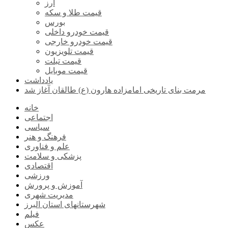
ارز
قیمت طلا و سکه
بورس
قیمت خودرو داخلی
قیمت خودرو خارجی
قیمت تلویزیون
قیمت تبلت
قیمت موبایل
یادداشت
مرمت بنای تاریخی امامزاده هارون (ع) طالقان آغاز شد
خانه
اجتماعی
سیاسی
فرهنگ و هنر
علم و فناوری
پزشکی و سلامت
اقتصادی
ورزشی
آموزش و پرورش
مدیریت شهری
شهرستانهای استان البرز
فیلم
عکس