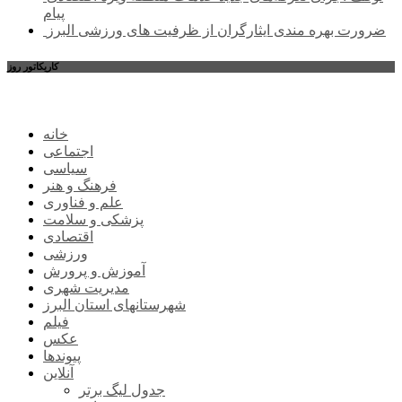
پیام
ضرورت بهره مندی ایثارگران از ظرفیت های ورزشی البرز
کاریکاتور روز
خانه
اجتماعی
سیاسی
فرهنگ و هنر
علم و فناوری
پزشکی و سلامت
اقتصادی
ورزشی
آموزش و پرورش
مدیریت شهری
شهرستانهای استان البرز
فیلم
عکس
پیوندها
آنلاین
جدول لیگ برتر