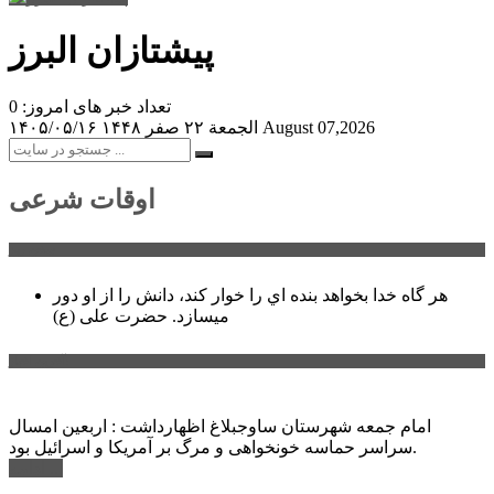
پیشتازان البرز
تعداد خبر های امروز: 0
August 07,2026
الجمعة ۲۲ صفر ۱۴۴۸
۱۴۰۵/۰۵/۱۶
اوقات شرعی
سخن روز
هر گاه خدا بخواهد بنده اي را خوار كند، دانش را از او دور
میسازد.
حضرت علی (ع)
آخرین اخبار:
امام جمعه شهرستان ساوجبلاغ اظهارداشت : اربعین امسال
سراسر حماسه خونخواهی و مرگ بر آمریکا و اسرائیل بود.
ادامه ...