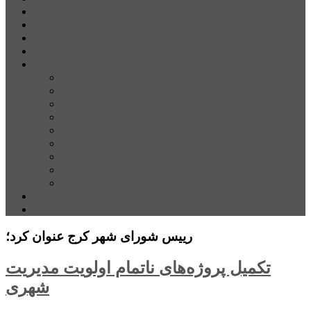
شهرستانهای استان البرز
فیلم
عکس
پیوندها
آنلاین
جدول لیگ برتر
ارز
قیمت طلا و سکه
بورس
قیمت خودرو داخلی
قیمت خودرو خارجی
قیمت تلویزیون
قیمت تبلت
قیمت موبایل
یادداشت
مرمت بنای تاریخی امامزاده هارون (ع) طالقان آغاز شد
رییس شورای شهر کرج عنوان کرد؛
تکمیل پروژه‌های ناتمام اولویت مدیریت
شهری