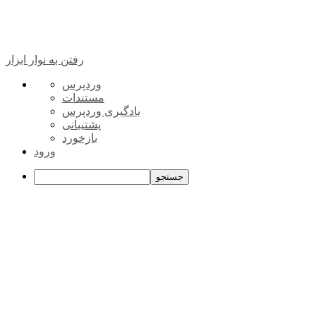
رفتن به نوار ابزار
درباره
وردپرس
وردپرس
مستندات
یادگیری وردپرس
پشتیبانی
بازخورد
ورود
جستجو