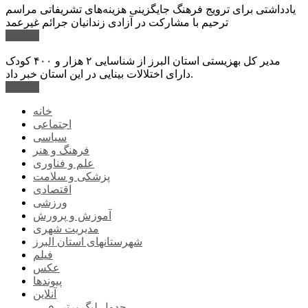
یادداشتی برای ترویج فرهنگ جایگزینی هزینه‌های تشریفاتی مراسم
ترحیم با مشارکت در آزادی زندانیان جرائم غیرعمد
ادامه ...
مدیر کل بهزیستی استان البرز از شناسایی ۲ هزار و ۴۰۰ کودک
دارای اختلالات بینایی در این استان خبر داد.
ادامه ...
خانه
اجتماعی
سیاسی
فرهنگ و هنر
علم و فناوری
پزشکی و سلامت
اقتصادی
ورزشی
آموزش و پرورش
مدیریت شهری
شهرستانهای استان البرز
فیلم
عکس
پیوندها
آنلاین
جدول لیگ برتر