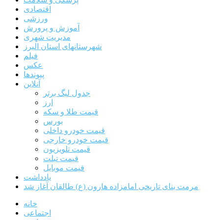
اقتصادی
ورزشی
آموزش و پرورش
مدیریت شهری
شهرستانهای استان البرز
فیلم
عکس
پیوندها
آنلاین
جدول لیگ برتر
ارز
قیمت طلا و سکه
بورس
قیمت خودرو داخلی
قیمت خودرو خارجی
قیمت تلویزیون
قیمت تبلت
قیمت موبایل
یادداشت
مرمت بنای تاریخی امامزاده هارون (ع) طالقان آغاز شد
خانه
اجتماعی