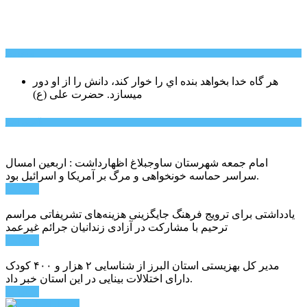
سخن روز
هر گاه خدا بخواهد بنده اي را خوار كند، دانش را از او دور
میسازد.
حضرت علی (ع)
آخرین اخبار:
امام جمعه شهرستان ساوجبلاغ اظهارداشت : اربعین امسال
سراسر حماسه خونخواهی و مرگ بر آمریکا و اسرائیل بود.
ادامه ...
یادداشتی برای ترویج فرهنگ جایگزینی هزینه‌های تشریفاتی مراسم
ترحیم با مشارکت در آزادی زندانیان جرائم غیرعمد
ادامه ...
مدیر کل بهزیستی استان البرز از شناسایی ۲ هزار و ۴۰۰ کودک
دارای اختلالات بینایی در این استان خبر داد.
ادامه ...