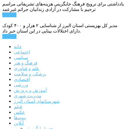
یادداشتی برای ترویج فرهنگ جایگزینی هزینه‌های تشریفاتی مراسم
ترحیم با مشارکت در آزادی زندانیان جرائم غیرعمد
ادامه ...
مدیر کل بهزیستی استان البرز از شناسایی ۲ هزار و ۴۰۰ کودک
دارای اختلالات بینایی در این استان خبر داد.
ادامه ...
خانه
اجتماعی
سیاسی
فرهنگ و هنر
علم و فناوری
پزشکی و سلامت
اقتصادی
ورزشی
آموزش و پرورش
مدیریت شهری
شهرستانهای استان البرز
فیلم
عکس
پیوندها
آنلاین
جدول لیگ برتر