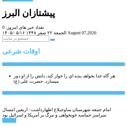
پیشتازان البرز
تعداد خبر های امروز: 0
August 07,2026
الجمعة ۲۲ صفر ۱۴۴۸
۱۴۰۵/۰۵/۱۶
اوقات شرعی
سخن روز
هر گاه خدا بخواهد بنده اي را خوار كند، دانش را از او دور
میسازد.
حضرت علی (ع)
آخرین اخبار:
امام جمعه شهرستان ساوجبلاغ اظهارداشت : اربعین امسال
سراسر حماسه خونخواهی و مرگ بر آمریکا و اسرائیل بود.
ادامه ...