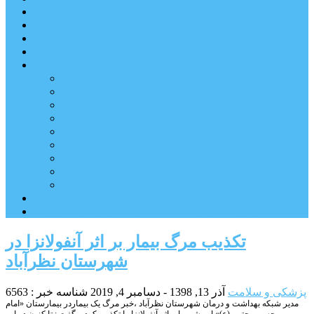
شهرستانهای استان البرز
فیلم
عکس
پیوندها
آنلاین
جدول لیگ برتر
ارز
قیمت طلا و سکه
بورس
قیمت خودرو داخلی
قیمت خودرو خارجی
قیمت تلویزیون
قیمت تبلت
قیمت موبایل
یادداشت
مرمت بنای تاریخی امامزاده هارون (ع) طالقان آغاز شد
تکذیب مرگ بیمار بر اثر آنفولانزا در
شهرستان نظرآباد
پزشکی و سلامت
آذر 13, 1398 - دسامبر 4, 2019
شناسه خبر : 6563
مدیر شبکه بهداشت و درمان شهرستان نظرآباد ،خبر مرگ یک بیماردر بیمارستان «امام