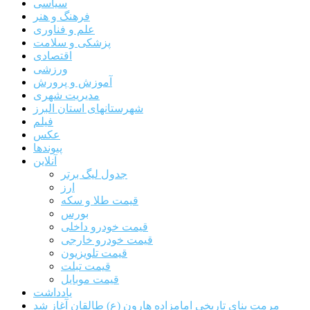
سیاسی
فرهنگ و هنر
علم و فناوری
پزشکی و سلامت
اقتصادی
ورزشی
آموزش و پرورش
مدیریت شهری
شهرستانهای استان البرز
فیلم
عکس
پیوندها
آنلاین
جدول لیگ برتر
ارز
قیمت طلا و سکه
بورس
قیمت خودرو داخلی
قیمت خودرو خارجی
قیمت تلویزیون
قیمت تبلت
قیمت موبایل
یادداشت
مرمت بنای تاریخی امامزاده هارون (ع) طالقان آغاز شد