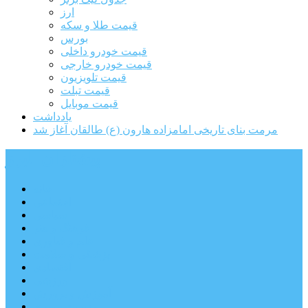
ارز
قیمت طلا و سکه
بورس
قیمت خودرو داخلی
قیمت خودرو خارجی
قیمت تلویزیون
قیمت تبلت
قیمت موبایل
یادداشت
مرمت بنای تاریخی امامزاده هارون (ع) طالقان آغاز شد
پیشتازان البرز
خانه
اجتماعی
سیاسی
فرهنگ و هنر
علم و فناوری
پزشکی و سلامت
اقتصادی
ورزشی
آموزش و پرورش
مدیریت شهری