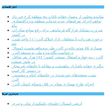
اخبار اقتصادی
نماینده مجلس از وصول حقابه باغات پنج منطقه کرج خبر داد
توقف اجرای تعرفه‌های جدید خدمات منطقه ویژه اقتصادی
پیام
ضرورت تشکیل قرارگاه فرماندهی برای رفع موانع صادرات
در کشور
برخورد تعزیرات با متخلفان بازار املاک البرز؛ ۱۱ واحد پلمب
شد
بهسازی ۸۵ موتورخانه در البرز طی سه‌ماهه نخست امسال
درخواست نگاه ویژه ملی به توسعه البرز
البرز رتبه چهارم اشتغال صنعتی کشور؛ ۱۸۶ هزار نفر شاغل
در بخش صنعت
پیگیری حقابه باغداران ماهدشت و مقابله با چاه‌های غیرمجاز
در دستور کار است
نصب صفحه‌های خورشیدی در خانه‌های ایتام و محسنین
البرز
اجرای طرح بهسازی معابر در ۵۵ روستای استان البرز
جديدترين خبرها
اربعین امسال؛ جلوه‌ای باشکوه از تولی و تبری