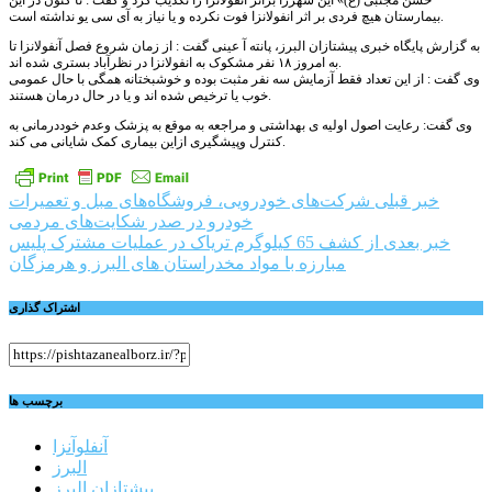
حسن مجتبی (ع)» این شهررا براثر آنفولانزا را تکذیب کرد و گفت : تا کنون در این
بیمارستان هیچ فردی بر اثر انفولانزا فوت نکرده و یا نیاز به آی سی یو نداشته است.
به گزارش پایگاه خبری پیشتازان البرز، پانته آ عینی گفت : از زمان شروع فصل آنفولانزا تا
به امروز ۱۸ نفر مشکوک به انفولانزا در نظرآباد بستری شده اند.
وی گفت : از این تعداد فقط آزمایش سه نفر مثبت بوده و خوشبختانه همگی با حال عمومی
خوب یا ترخیص شده اند و یا در حال درمان هستند.
وی گفت: رعایت اصول اولیه ی بهداشتی و مراجعه به موقع به پزشک وعدم خوددرمانی به
کنترل وپیشگیری ازاین بیماری کمک شایانی می کند.
راهبری
خبر قبلی
شرکت‌های خودرویی، فروشگاه‌های مبل و تعمیرات
خودرو در صدر شکایت‌های مردمی
نوشته
خبر بعدی
از کشف 65 کیلوگرم تریاک در عملیات مشترک پلیس
مبارزه با مواد مخدراستان های البرز و هرمزگان
اشتراک گذاری
برچسب ها
آنفلوآنزا
البرز
پیشتازان البرز