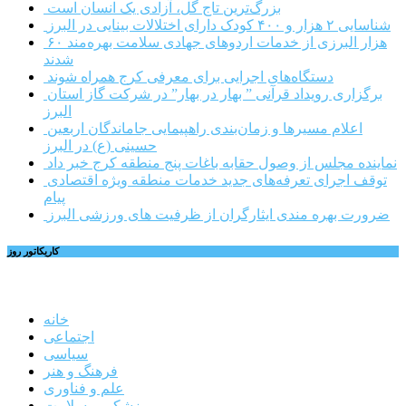
بزرگ‌ترین تاج گل، آزادی یک انسان است
شناسایی ۲ هزار و ۴۰۰ کودک دارای اختلالات بینایی در البرز
۶۰ هزار البرزی از خدمات اردوهای جهادی سلامت بهره‌مند
شدند
دستگاه‌های اجرایی برای معرفی کرج همراه شوند
برگزاری رویداد قرآنی ” بهار در بهار” در شرکت گاز استان
البرز
اعلام مسیرها و زمان‌بندی راهپیمایی جاماندگان اربعین
حسینی (ع) در البرز
نماینده مجلس از وصول حقابه باغات پنج منطقه کرج خبر داد
توقف اجرای تعرفه‌های جدید خدمات منطقه ویژه اقتصادی
پیام
ضرورت بهره مندی ایثارگران از ظرفیت های ورزشی البرز
کاریکاتور روز
خانه
اجتماعی
سیاسی
فرهنگ و هنر
علم و فناوری
پزشکی و سلامت