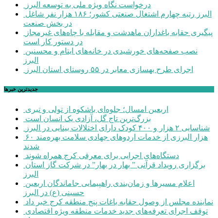
درخواست نگاه ویژه ملی به توسعه البرز
البرز رتبه چهارم اشتغال صنعتی کشور؛ ۱۸۶ هزار نفر شاغل
در بخش صنعت
پیگیری حقابه باغداران ماهدشت و مقابله با چاه‌های غیرمجاز
در دستور کار است
نصب صفحه‌های خورشیدی در خانه‌های ایتام و محسنین
البرز
اجرای طرح بهسازی معابر در ۵۵ روستای استان البرز
جديدترين خبرها
اربعین امسال؛ جلوه‌ای باشکوه از تولی و تبری
بزرگ‌ترین تاج گل، آزادی یک انسان است
شناسایی ۲ هزار و ۴۰۰ کودک دارای اختلالات بینایی در البرز
۶۰ هزار البرزی از خدمات اردوهای جهادی سلامت بهره‌مند
شدند
دستگاه‌های اجرایی برای معرفی کرج همراه شوند
برگزاری رویداد قرآنی ” بهار در بهار” در شرکت گاز استان
البرز
اعلام مسیرها و زمان‌بندی راهپیمایی جاماندگان اربعین
حسینی (ع) در البرز
نماینده مجلس از وصول حقابه باغات پنج منطقه کرج خبر داد
توقف اجرای تعرفه‌های جدید خدمات منطقه ویژه اقتصادی