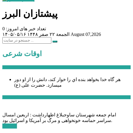
پیشتازان البرز
تعداد خبر های امروز: 0
August 07,2026
الجمعة ۲۲ صفر ۱۴۴۸
۱۴۰۵/۰۵/۱۶
اوقات شرعی
سخن روز
هر گاه خدا بخواهد بنده اي را خوار كند، دانش را از او دور
میسازد.
حضرت علی (ع)
آخرین اخبار:
امام جمعه شهرستان ساوجبلاغ اظهارداشت : اربعین امسال
سراسر حماسه خونخواهی و مرگ بر آمریکا و اسرائیل بود.
ادامه ...