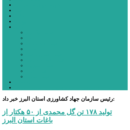
شهرستانهای استان البرز
فیلم
عکس
پیوندها
آنلاین
جدول لیگ برتر
ارز
قیمت طلا و سکه
بورس
قیمت خودرو داخلی
قیمت خودرو خارجی
قیمت تلویزیون
قیمت تبلت
قیمت موبایل
یادداشت
مرمت بنای تاریخی امامزاده هارون (ع) طالقان آغاز شد
رئیس سازمان جهاد کشاورزی استان البرز خبر داد:
تولید ۱۷۸ تن گل محمدی از ۵۰ هکتار از
باغات استان البرز