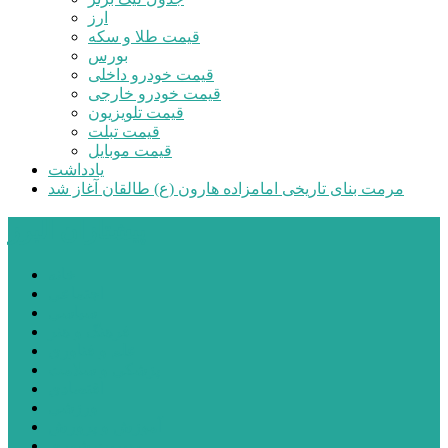
ارز
قیمت طلا و سکه
بورس
قیمت خودرو داخلی
قیمت خودرو خارجی
قیمت تلویزیون
قیمت تبلت
قیمت موبایل
یادداشت
مرمت بنای تاریخی امامزاده هارون (ع) طالقان آغاز شد
پیشتازان البرز
خانه
اجتماعی
سیاسی
فرهنگ و هنر
علم و فناوری
پزشکی و سلامت
اقتصادی
ورزشی
آموزش و پرورش
مدیریت شهری