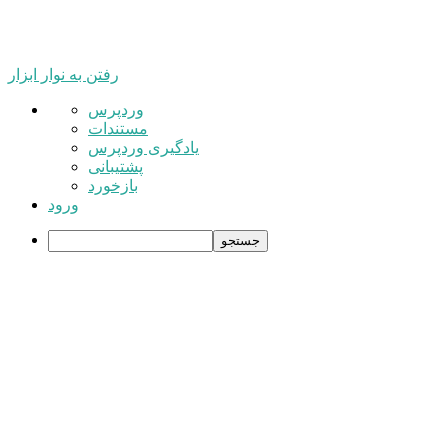
رفتن به نوار ابزار
درباره
وردپرس
وردپرس
مستندات
یادگیری وردپرس
پشتیبانی
بازخورد
ورود
جستجو