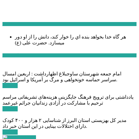
سخن روز
هر گاه خدا بخواهد بنده اي را خوار كند، دانش را از او دور
میسازد.
حضرت علی (ع)
آخرین اخبار:
امام جمعه شهرستان ساوجبلاغ اظهارداشت : اربعین امسال
سراسر حماسه خونخواهی و مرگ بر آمریکا و اسرائیل بود.
ادامه ...
یادداشتی برای ترویج فرهنگ جایگزینی هزینه‌های تشریفاتی مراسم
ترحیم با مشارکت در آزادی زندانیان جرائم غیرعمد
ادامه ...
مدیر کل بهزیستی استان البرز از شناسایی ۲ هزار و ۴۰۰ کودک
دارای اختلالات بینایی در این استان خبر داد.
ادامه ...