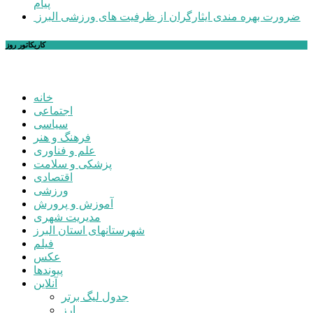
پیام
ضرورت بهره مندی ایثارگران از ظرفیت های ورزشی البرز
کاریکاتور روز
خانه
اجتماعی
سیاسی
فرهنگ و هنر
علم و فناوری
پزشکی و سلامت
اقتصادی
ورزشی
آموزش و پرورش
مدیریت شهری
شهرستانهای استان البرز
فیلم
عکس
پیوندها
آنلاین
جدول لیگ برتر
ارز