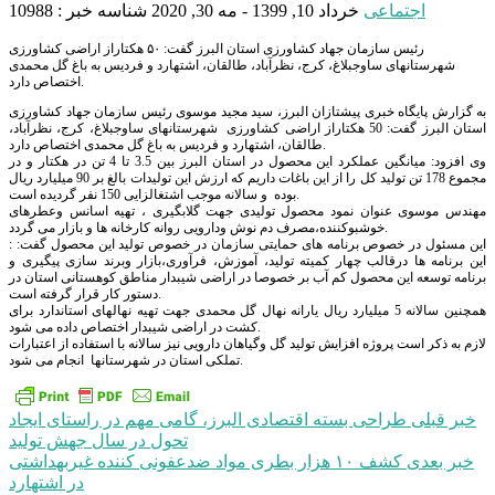
اجتماعی
خرداد 10, 1399 - مه 30, 2020
شناسه خبر : 10988
رئیس سازمان جهاد کشاورزی استان البرز گفت: ۵۰ هکتاراز اراضی کشاورزی
شهرستانهای ساوجبلاغ، کرج، نظرآباد، طالقان، اشتهارد و فردیس به باغ گل محمدی
اختصاص دارد.
به گزارش پایگاه خبری پیشتازان البرز، سید مجید موسوی رئیس سازمان جهاد کشاورزی
استان البرز گفت: 50 هکتاراز اراضی کشاورزی شهرستانهای ساوجبلاغ، کرج، نظرآباد،
طالقان، اشتهارد و فردیس به باغ گل محمدی اختصاص دارد.
وی افزود: میانگین عملکرد این محصول در استان البرز بین 3.5 تا 4 تن در هکتار و در
مجموع 178 تن تولید کل را از این باغات داریم که ارزش این تولیدات بالغ بر 90 میلیارد ریال
بوده و سالانه موجب اشتغالزایی 150 نفر گردیده است.
مهندس موسوی عنوان نمود محصول تولیدی جهت گلابگیری ، تهیه اسانس وعطرهای
خوشبوکننده،مصرف دم نوش ودارویی روانه کارخانه ها و بازار می گردد.
این مسئول در خصوص برنامه های حمایتی سازمان در خصوص تولید این محصول گفت: :
این برنامه ها درقالب چهار کمیته تولید، آموزش، فرآوری،بازار وبرند سازی پیگیری و
برنامه توسعه این محصول کم آب بر خصوصا در اراضی شیبدار مناطق کوهستانی استان در
دستور کار قرار گرفته است.
همچنین سالانه 5 میلیارد ریال یارانه نهال گل محمدی جهت تهیه نهالهای استاندارد برای
کشت در اراضی شیبدار اختصاص داده می شود.
لازم به ذکر است پروژه افزایش تولید گل وگیاهان دارویی نیز سالانه با استفاده از اعتبارات
تملکی استان در شهرستانها انجام می شود.
راهبری
خبر قبلی
طراحی بسته اقتصادی البرز، گامی مهم در راستای ایجاد
تحول در سال جهش تولید
نوشته
خبر بعدی
کشف ۱۰ هزار بطری مواد ضدعفونی کننده غیربهداشتی
در اشتهارد