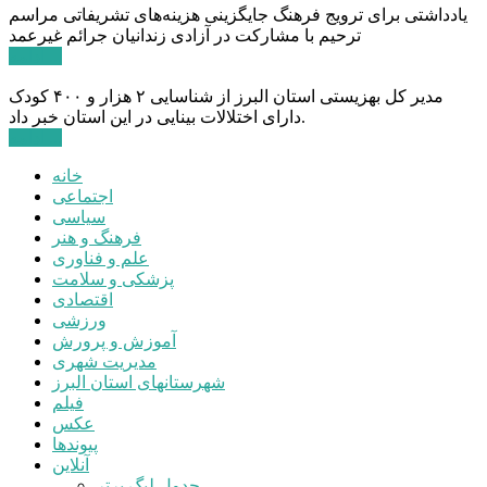
یادداشتی برای ترویج فرهنگ جایگزینی هزینه‌های تشریفاتی مراسم
ترحیم با مشارکت در آزادی زندانیان جرائم غیرعمد
ادامه ...
مدیر کل بهزیستی استان البرز از شناسایی ۲ هزار و ۴۰۰ کودک
دارای اختلالات بینایی در این استان خبر داد.
ادامه ...
خانه
اجتماعی
سیاسی
فرهنگ و هنر
علم و فناوری
پزشکی و سلامت
اقتصادی
ورزشی
آموزش و پرورش
مدیریت شهری
شهرستانهای استان البرز
فیلم
عکس
پیوندها
آنلاین
جدول لیگ برتر