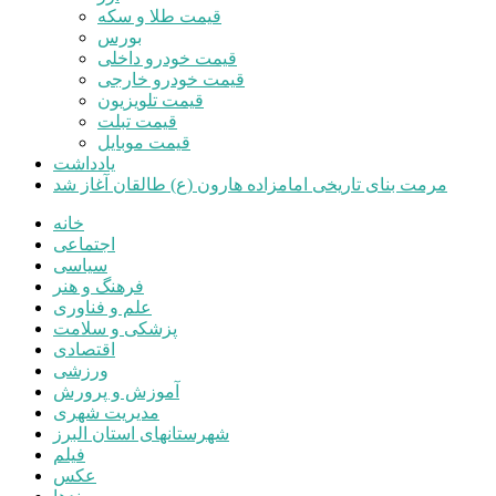
قیمت طلا و سکه
بورس
قیمت خودرو داخلی
قیمت خودرو خارجی
قیمت تلویزیون
قیمت تبلت
قیمت موبایل
یادداشت
مرمت بنای تاریخی امامزاده هارون (ع) طالقان آغاز شد
خانه
اجتماعی
سیاسی
فرهنگ و هنر
علم و فناوری
پزشکی و سلامت
اقتصادی
ورزشی
آموزش و پرورش
مدیریت شهری
شهرستانهای استان البرز
فیلم
عکس