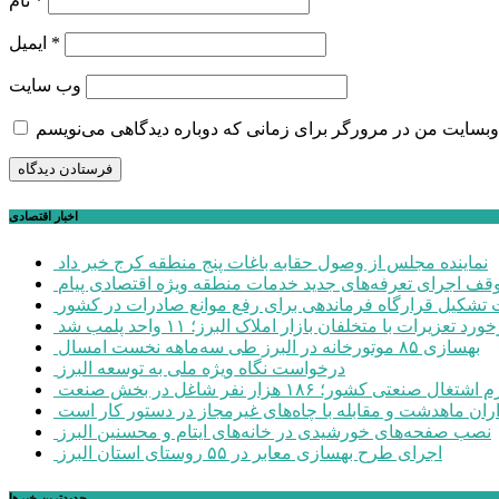
*
نام
*
ایمیل
وب‌ سایت
اخبار اقتصادی
نماینده مجلس از وصول حقابه باغات پنج منطقه کرج خبر داد
وقف اجرای تعرفه‌های جدید خدمات منطقه ویژه اقتصادی پیام
شکیل قرارگاه فرماندهی برای رفع موانع صادرات در کشور
ورد تعزیرات با متخلفان بازار املاک البرز؛ ۱۱ واحد پلمب شد
بهسازی ۸۵ موتورخانه در البرز طی سه‌ماهه نخست امسال
درخواست نگاه ویژه ملی به توسعه البرز
صنعتی کشور؛ ۱۸۶ هزار نفر شاغل در بخش صنعت
اران ماهدشت و مقابله با چاه‌های غیرمجاز در دستور کار است
نصب صفحه‌های خورشیدی در خانه‌های ایتام و محسنین البرز
اجرای طرح بهسازی معابر در ۵۵ روستای استان البرز
جديدترين خبرها