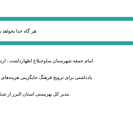
هر گاه خدا بخواهد ب
امام جمعه شهرستان ساوجبلاغ اظهارداشت : اربعین امسال سراسر حماسه خونخواهی و مرگ بر آمریکا و اسرائیل بود.
یادداشتی برای ترویج فرهنگ جایگزینی هزینه‌های
مدیر کل بهزیستی استان البرز از شناسایی ۲ هزار و ۴۰۰ کودک دارای اختلالات بینایی در این استان خبر داد.