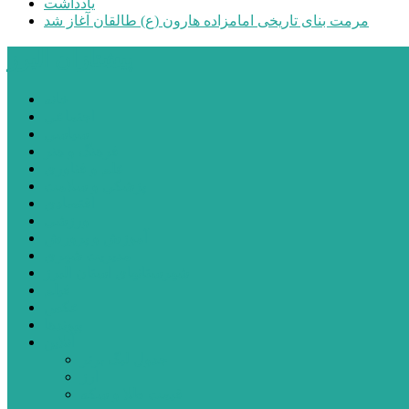
یادداشت
مرمت بنای تاریخی امامزاده هارون (ع) طالقان آغاز شد
پیشتازان البرز
خانه
اجتماعی
سیاسی
فرهنگ و هنر
علم و فناوری
پزشکی و سلامت
اقتصادی
ورزشی
آموزش و پرورش
مدیریت شهری
شهرستانهای استان البرز
فیلم
عکس
پیوندها
آنلاین
جدول لیگ برتر
ارز
قیمت طلا و سکه