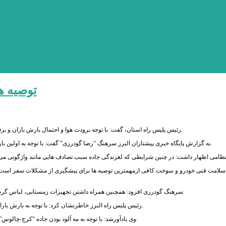
توصیه ه
رئیس پلیس راه استان، گفت: با توجه برودت هوا و احتمال بارش باران و برف به ویژه در مناطق کوهستانی این استان، رانندگان و مسافران با تجهیزات کامل سفر کنند.
به گزارش پایگاه خبری پیشتازان البرز سرهنگ “رضا گودرزی” گفت: با توجه به اولین بارش های پاییزی و لغزنده بودن بودن زمین می طلبد رانندگان با سرعت مطمئنه رانندگی کنند.
سلامت فنی خودرو و سوخت کافی ازمهمترین توصیه ها برای پیشگیری از مشکلات سفر است و
سرهنگ گودرزی افزود: همچنین همراه داشتن تجهیزات زمستانی، لباس گرم و غذای کافی از دیگر توصیه های پلیس راه البرز به رانندگان است که باید مد نظر قرار دهند.
رئیس پلیس راه البرز خاطرنشان کرد: با توجه به بارش باران، احتمال سقوط در مسیر های کوهستانی به ویژه جاده “کرج-چالوس” دور از انتظار نیست.
وی یادآورشد: با توجه به مه آلود بودن جاده “کرج-چالوس” رانندگان در این محور فاصله طولی را رعایت کرده تا از بروز حوادث رانندگی جلوگیری شود.