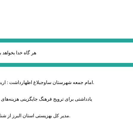
هر گاه خدا بخواهد ب
امام جمعه شهرستان ساوجبلاغ اظهارداشت : اربعین امسال سراسر حماسه خونخواهی و مرگ بر آمریکا و اسرائیل بود.
یادداشتی برای ترویج فرهنگ جایگزینی هزینه‌های
مدیر کل بهزیستی استان البرز از شناسایی ۲ هزار و ۴۰۰ کودک دارای اختلالات بینایی در این استان خبر داد.