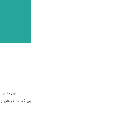
این مقام انتظامی اظهار داشت: در چنین شرایطی که لغزندگی جاده سبب تصادف هایی مانند واژگونی می شود علاوه بر سرعت مطمئنه، رعایت فاصله طولی خودرو از سوی رانندگان ضروری است.
وی گفت: اطمینان از 