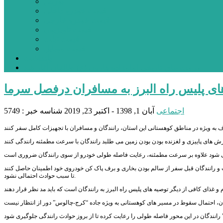
بورس
قیمت خودرو داخلی
قیمت خودرو خارجی
قیمت تلویزیون
قیمت تبلت
قیمت موبایل
یادداشت
مرمت بنای تاریخی امامزاده هارون (ع) طالقان آغاز شد
ای پلیس راه البرز به مسافران درفصل سرما
اجتماعی
آبان 1, 1398 - اکتبر 23, 2019
شناسه خبر : 5749
 رانندگان قبل سفر از سالم بودن بخاری و برف پاک کن خودروی خود اطمینان حاصل کنند
تا سبب حوادث احتمالی نشود.