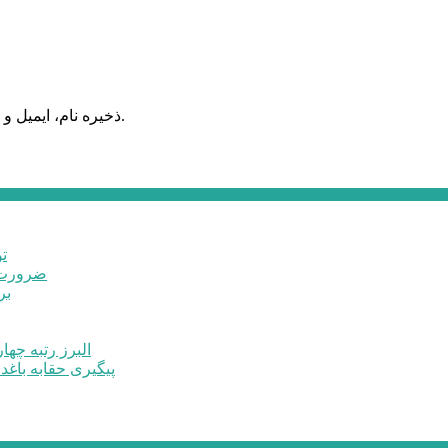
ذخیره نام، ایمیل و وبسایت من در مرورگر برای زمانی که دوباره دیدگاهی می‌نویسم.
ت
ضرورت ت
برخ
البرز رتبه چهارم اشتغال 
پیگیری حقابه باغد