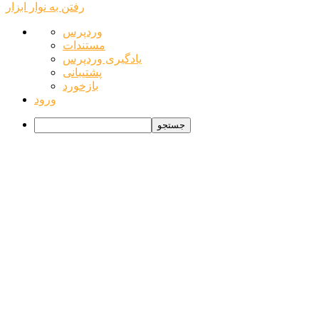
رفتن به نوار ابزار
درباره
وردپرس
وردپرس
مستندات
یادگیری وردپرس
پشتیبانی
بازخورد
ورود
جستجو