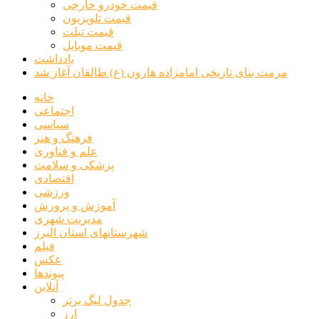
قیمت خودرو خارجی
قیمت تلویزیون
قیمت تبلت
قیمت موبایل
یادداشت
مرمت بنای تاریخی امامزاده هارون (ع) طالقان آغاز شد
خانه
اجتماعی
سیاسی
فرهنگ و هنر
علم و فناوری
پزشکی و سلامت
اقتصادی
ورزشی
آموزش و پرورش
مدیریت شهری
شهرستانهای استان البرز
فیلم
عکس
پیوندها
آنلاین
جدول لیگ برتر
ارز