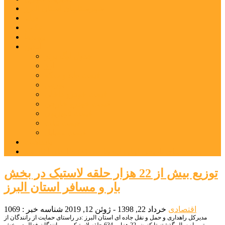
شهرستانهای استان البرز
فیلم
عکس
پیوندها
آنلاین
جدول لیگ برتر
ارز
قیمت طلا و سکه
بورس
قیمت خودرو داخلی
قیمت خودرو خارجی
قیمت تلویزیون
قیمت تبلت
قیمت موبایل
یادداشت
مرمت بنای تاریخی امامزاده هارون (ع) طالقان آغاز شد
توزیع بیش از 22 هزار حلقه لاستیک در بخش
بار و مسافر استان البرز
اقتصادی
خرداد 22, 1398 - ژوئن 12, 2019
شناسه خبر : 1069
مدیرکل راهداری و حمل و نقل جاده ای استان البرز :در راستای حمایت از رانندگان از