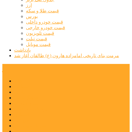
ارز
قیمت طلا و سکه
بورس
قیمت خودرو داخلی
قیمت خودرو خارجی
قیمت تلویزیون
قیمت تبلت
قیمت موبایل
یادداشت
مرمت بنای تاریخی امامزاده هارون (ع) طالقان آغاز شد
پیشتازان البرز
خانه
اجتماعی
سیاسی
فرهنگ و هنر
علم و فناوری
پزشکی و سلامت
اقتصادی
ورزشی
آموزش و پرورش
مدیریت شهری