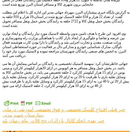
تیرماه سال گذشته تا کنون، 22 هزار و634 حلقه لاستیک بین رانندگان فعال در بخش
جابجایی برون شهری کالا و مسافر استان البرز توزیع شده است.
به گزارش پایگاه خبری پیشتازان البرز، مهرداد جهانی مدیر این اداره کل با اعلام این مطلب
گفت: از تعداد 22 هزار و 634 حلقه لاستیک توزیع شده در استان،19 هزار و 910 حلقه به
رانندگان بخش حمل ونقل کالا و 2722 حلقه به رانندگان بخش حمل ونقل مسافر تحویل
شده است.
وی افزود: این طرح با هدف تامین بدون واسطه لاستیک مورد نیاز رانندگان و ایجاد توازن
بین عرضه و تقاضا و جلوگیری از ایجاد بازار کاذب با هماهنگی وزارت راه وشهرسازی و
وزات صنعت، معدن و تجارت اجرایی شد و رانندگان با دارا بودن کارت هوشمند فعال
ناوگان، مدارک شناسایی خودرو و مدارکی دال بر فعالیت در حوزه استحفاظی استان
البرز، به انجمن های صنفی رانندگان شهرستان مراجعه نموده و لاستیک مورد نیاز خود را
دریافت می کنند.
جهانی خاطرنشان کرد: سهمیه لاستیک تخصیصی به رانندگان بر اساس پیمایش آن ها می
باشد، در بخش حمل ونقل مسافر به هر اتوبوس در ازای 20هزار کیلومتر کارکرد و مینی
بوس در ازای 15 هزار کیلومتر کارکرد 2 حلقه تخصیص می یابد، در بخش جابجایی کالا به
وسایل نقلیه باری با ظرفیت تا 20 تن به ازای 20 هزار کیلومتر کارکرد، وسایل نقلیه باری
بیش از 20 تن تا 40 تن، به ازای 15 هزارکیلومتر کارکرد و وسایل نقلیه باری با ظرفیت بیش
از 40 تن به ازای 10 هزار کیلومتر کارکرد، 2 حلقه لاستیک ارائه می شود.
راهبری
خبر قبلی
افتتاح کلینیک تخصصی و فوق تخصصی آموزشی درمانی
بیمارستان شهید مدنی
نوشته
خبر بعدی
ایجاد کانال با زائران حج 98 در پیام رسان بله