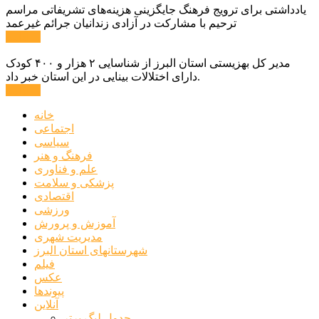
یادداشتی برای ترویج فرهنگ جایگزینی هزینه‌های تشریفاتی مراسم
ترحیم با مشارکت در آزادی زندانیان جرائم غیرعمد
ادامه ...
مدیر کل بهزیستی استان البرز از شناسایی ۲ هزار و ۴۰۰ کودک
دارای اختلالات بینایی در این استان خبر داد.
ادامه ...
خانه
اجتماعی
سیاسی
فرهنگ و هنر
علم و فناوری
پزشکی و سلامت
اقتصادی
ورزشی
آموزش و پرورش
مدیریت شهری
شهرستانهای استان البرز
فیلم
عکس
پیوندها
آنلاین
جدول لیگ برتر