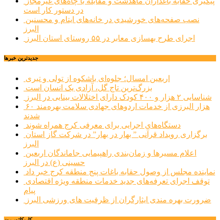
پیگیری حقابه باغداران ماهدشت و مقابله با چاه‌های غیرمجاز
در دستور کار است
نصب صفحه‌های خورشیدی در خانه‌های ایتام و محسنین
البرز
اجرای طرح بهسازی معابر در ۵۵ روستای استان البرز
جديدترين خبرها
اربعین امسال؛ جلوه‌ای باشکوه از تولی و تبری
بزرگ‌ترین تاج گل، آزادی یک انسان است
شناسایی ۲ هزار و ۴۰۰ کودک دارای اختلالات بینایی در البرز
۶۰ هزار البرزی از خدمات اردوهای جهادی سلامت بهره‌مند
شدند
دستگاه‌های اجرایی برای معرفی کرج همراه شوند
برگزاری رویداد قرآنی ” بهار در بهار” در شرکت گاز استان
البرز
اعلام مسیرها و زمان‌بندی راهپیمایی جاماندگان اربعین
حسینی (ع) در البرز
نماینده مجلس از وصول حقابه باغات پنج منطقه کرج خبر داد
توقف اجرای تعرفه‌های جدید خدمات منطقه ویژه اقتصادی
پیام
ضرورت بهره مندی ایثارگران از ظرفیت های ورزشی البرز
کاریکاتور روز