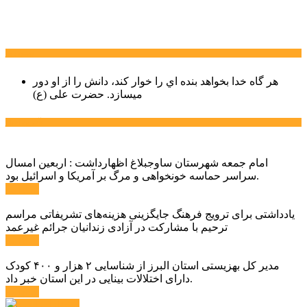
سخن روز
هر گاه خدا بخواهد بنده اي را خوار كند، دانش را از او دور
میسازد.
حضرت علی (ع)
آخرین اخبار:
امام جمعه شهرستان ساوجبلاغ اظهارداشت : اربعین امسال
سراسر حماسه خونخواهی و مرگ بر آمریکا و اسرائیل بود.
ادامه ...
یادداشتی برای ترویج فرهنگ جایگزینی هزینه‌های تشریفاتی مراسم
ترحیم با مشارکت در آزادی زندانیان جرائم غیرعمد
ادامه ...
مدیر کل بهزیستی استان البرز از شناسایی ۲ هزار و ۴۰۰ کودک
دارای اختلالات بینایی در این استان خبر داد.
ادامه ...