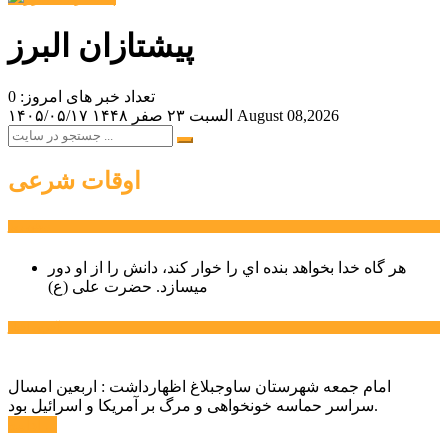
پیشتازان البرز
تعداد خبر های امروز: 0
August 08,2026
السبت ۲۳ صفر ۱۴۴۸
۱۴۰۵/۰۵/۱۷
اوقات شرعی
سخن روز
هر گاه خدا بخواهد بنده اي را خوار كند، دانش را از او دور
میسازد.
حضرت علی (ع)
آخرین اخبار:
امام جمعه شهرستان ساوجبلاغ اظهارداشت : اربعین امسال
سراسر حماسه خونخواهی و مرگ بر آمریکا و اسرائیل بود.
ادامه ...