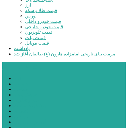
ارز
قیمت طلا و سکه
بورس
قیمت خودرو داخلی
قیمت خودرو خارجی
قیمت تلویزیون
قیمت تبلت
قیمت موبایل
یادداشت
مرمت بنای تاریخی امامزاده هارون (ع) طالقان آغاز شد
پیشتازان البرز
خانه
اجتماعی
سیاسی
فرهنگ و هنر
علم و فناوری
پزشکی و سلامت
اقتصادی
ورزشی
آموزش و پرورش
مدیریت شهری