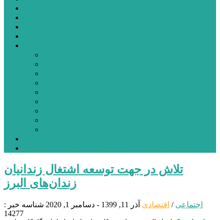
شهرستانهای استان البرز
فیلم
عکس
پیوندها
آنلاین
جدول لیگ برتر
ارز
قیمت طلا و سکه
بورس
قیمت خودرو داخلی
قیمت خودرو خارجی
قیمت تلویزیون
قیمت تبلت
قیمت موبایل
یادداشت
مرمت بنای تاریخی امامزاده هارون (ع) طالقان آغاز شد
تلاش در جهت توسعه اشتغال زندانیان
زندان‌های البرز
اجتماعی
/
اقتصادی
آذر 11, 1399 - دسامبر 1, 2020
شناسه خبر :
14277