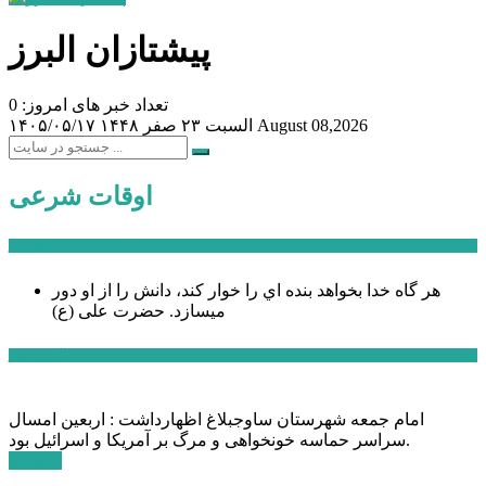
پیشتازان البرز
تعداد خبر های امروز: 0
August 08,2026
السبت ۲۳ صفر ۱۴۴۸
۱۴۰۵/۰۵/۱۷
اوقات شرعی
سخن روز
هر گاه خدا بخواهد بنده اي را خوار كند، دانش را از او دور
میسازد.
حضرت علی (ع)
آخرین اخبار:
امام جمعه شهرستان ساوجبلاغ اظهارداشت : اربعین امسال
سراسر حماسه خونخواهی و مرگ بر آمریکا و اسرائیل بود.
ادامه ...