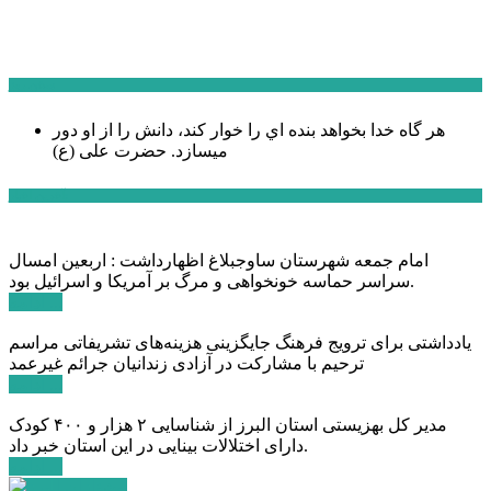
سخن روز
هر گاه خدا بخواهد بنده اي را خوار كند، دانش را از او دور
میسازد.
حضرت علی (ع)
آخرین اخبار:
امام جمعه شهرستان ساوجبلاغ اظهارداشت : اربعین امسال
سراسر حماسه خونخواهی و مرگ بر آمریکا و اسرائیل بود.
ادامه ...
یادداشتی برای ترویج فرهنگ جایگزینی هزینه‌های تشریفاتی مراسم
ترحیم با مشارکت در آزادی زندانیان جرائم غیرعمد
ادامه ...
مدیر کل بهزیستی استان البرز از شناسایی ۲ هزار و ۴۰۰ کودک
دارای اختلالات بینایی در این استان خبر داد.
ادامه ...