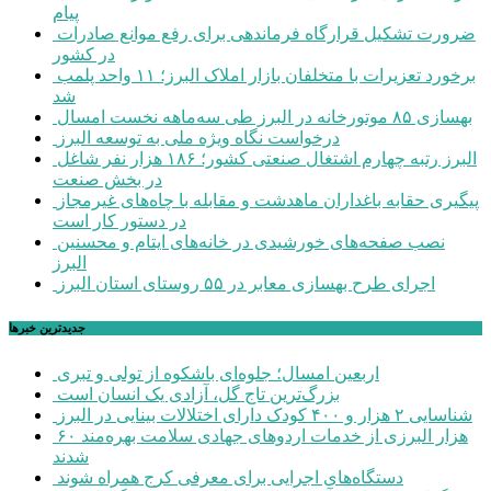
پیام
ضرورت تشکیل قرارگاه فرماندهی برای رفع موانع صادرات
در کشور
برخورد تعزیرات با متخلفان بازار املاک البرز؛ ۱۱ واحد پلمب
شد
بهسازی ۸۵ موتورخانه در البرز طی سه‌ماهه نخست امسال
درخواست نگاه ویژه ملی به توسعه البرز
البرز رتبه چهارم اشتغال صنعتی کشور؛ ۱۸۶ هزار نفر شاغل
در بخش صنعت
پیگیری حقابه باغداران ماهدشت و مقابله با چاه‌های غیرمجاز
در دستور کار است
نصب صفحه‌های خورشیدی در خانه‌های ایتام و محسنین
البرز
اجرای طرح بهسازی معابر در ۵۵ روستای استان البرز
جديدترين خبرها
اربعین امسال؛ جلوه‌ای باشکوه از تولی و تبری
بزرگ‌ترین تاج گل، آزادی یک انسان است
شناسایی ۲ هزار و ۴۰۰ کودک دارای اختلالات بینایی در البرز
۶۰ هزار البرزی از خدمات اردوهای جهادی سلامت بهره‌مند
شدند
دستگاه‌های اجرایی برای معرفی کرج همراه شوند