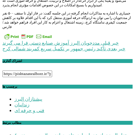
می‌شود و یقیناً یکی از ابزار اثرگذار در اصلاح و تربیت، اشتغال و حرفه آموزی است که
امیدواریم با بسیج امکانات در این خصوص اقدامات مؤثری انجام پذیرد.
جمیاری با اشاره به مذاکرات انجام گرفته در این جلسه گفت: در فاز اول تا سقف ۵۰۰ نفر
از مددجویان را می توان به اردوگاه حرفه آموزی منتقل کرد که با این اقدام علاوه بر کاهش
جمعیت کیفری ندامتگاه کرج، زمینه اشتغال و اعزام به کار این افراد فراهم خواهد شد./
فارس
راهبری
خبر قبلی
مددجویان البرز آموزش صنایع دستی فرا می گیرند
خبر بعدی
تأکید رئیس جمهور بر تکمیل سریع کمربند شمالی کرج
نوشته
اشتراک گذاری
برچسب ها
پیشتازان البرز
زندانیان
فنی و حرفه ای
مطالب مرتبط