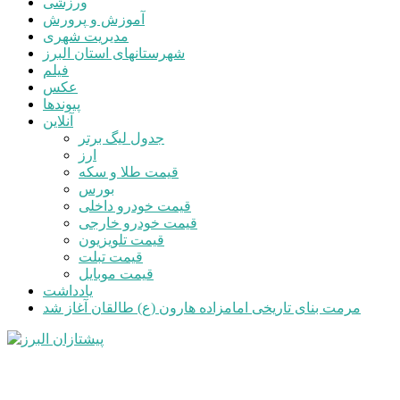
ورزشی
آموزش و پرورش
مدیریت شهری
شهرستانهای استان البرز
فیلم
عکس
پیوندها
آنلاین
جدول لیگ برتر
ارز
قیمت طلا و سکه
بورس
قیمت خودرو داخلی
قیمت خودرو خارجی
قیمت تلویزیون
قیمت تبلت
قیمت موبایل
یادداشت
مرمت بنای تاریخی امامزاده هارون (ع) طالقان آغاز شد