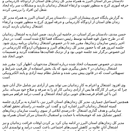
دادستان مرکز استان البرز به همراه مدیر کل زندان های استان از اردوگاه کاردرمانی و
حرفه آموزی کرج به منظور تقویت و ارتقاء اشتغال زندانیان بازدید و مشکلات سر راه ایجاد
شغل این افراد را بررسی کردند.
به گزارش پایگاه خبری پیشتازان البرز، ، دادستان مرکز استان البرز به همراه مدیر کل
زندان های استان از اردوگاه کاردرمانی و حرفه آموزی کرج به منظور تقویت و ارتقاء
اشتغال زندانیان بازدید کردند.
حسن مددی، دادستان مرکز استان، در حاشیه این بازدید، ضمن اشاره به اشتغال زندانیان
که در طرح تحول قوه قضائیه توسط رئیس دستگاه قضا ابلاغ شده است، گفت: در دیدار
اخیر رئیس سازمان زندان‌ها، مقرر شد تا در خصوص اشتغال زندانیان برنامه ریزی شود.
جلسه امروز هم که با حضور مدیر کل زندان‌های البرز و مسؤولان اردوگاه کاردرمانی در
این خصوص برگزار شد جلسه خوبی بود و از نزدیک فعالیت‌ها مشاهده گردید و تصمیمات
خوبی اتخاذ شد.
مددی در خصوص تصمیمات اتخاذ شده درباره اشتغال مددجویان، اظهار کرد: مقرر شد
اشتغال زندانیان در ۲ بخش پیگیری شود که یک بخش استفاده از ظرفیتِ شرایط و
تسهیلاتی است که در قانون پیش بینی شده و شامل نظام نیمه آزادی و پابند الکترونیکی
است.
وی افزود: اشتغال و اعزام به کار زندانیان می تواند پس از آزادی نیز شامل حال آنان شود
چرا که برخی از کارگاه ها پس از آزادی زندانی کار او را به صرفه و صلاح خود می‌داند. بنابر
این با این اقدام فرصت‌های خوبی برای ایجاد اشتغال و کسب درآمد فراهم می‌شود.
همچنین اسماعیل جمیاری، مدیر کل زندان‌های استان البرز نیز، با اشاره به برگزاری جلسه
کمیته اشتغال زندانیان البرز اشاره کرد و گفت: این جلسه در راستای تحقق اهداف
سازمانی و هدف گذاری اشتغال ۵۰ درصدی ابلاغی از سوی ریاست سازمان زندان‌های
کشور تشکیل شد که خوشبختانه با حمایت و استقبال دادستان مرکز استان همراه بود.
مدیر کل زندان‌های استان البرز در ادامه بیان کرد: پر کردن اوقات فراغت زندانیان و نیز
اشتغال آنان علاوه بر کاهش آسیب‌های اجتماعی باعث کسب درآمد و توانمندی آنان