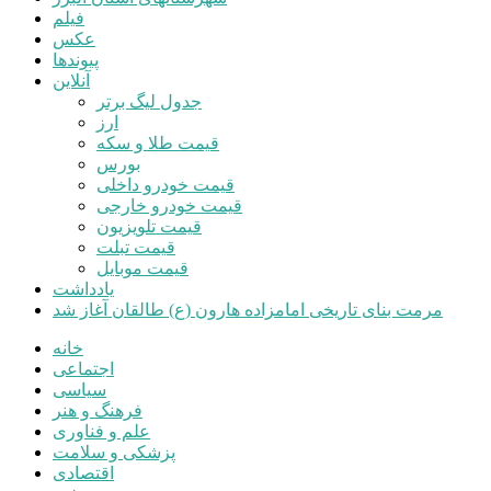
فیلم
عکس
پیوندها
آنلاین
جدول لیگ برتر
ارز
قیمت طلا و سکه
بورس
قیمت خودرو داخلی
قیمت خودرو خارجی
قیمت تلویزیون
قیمت تبلت
قیمت موبایل
یادداشت
مرمت بنای تاریخی امامزاده هارون (ع) طالقان آغاز شد
خانه
اجتماعی
سیاسی
فرهنگ و هنر
علم و فناوری
پزشکی و سلامت
اقتصادی