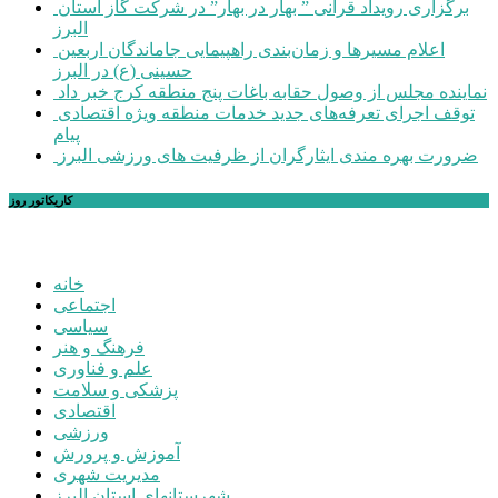
برگزاری رویداد قرآنی ” بهار در بهار” در شرکت گاز استان
البرز
اعلام مسیرها و زمان‌بندی راهپیمایی جاماندگان اربعین
حسینی (ع) در البرز
نماینده مجلس از وصول حقابه باغات پنج منطقه کرج خبر داد
توقف اجرای تعرفه‌های جدید خدمات منطقه ویژه اقتصادی
پیام
ضرورت بهره مندی ایثارگران از ظرفیت های ورزشی البرز
کاریکاتور روز
خانه
اجتماعی
سیاسی
فرهنگ و هنر
علم و فناوری
پزشکی و سلامت
اقتصادی
ورزشی
آموزش و پرورش
مدیریت شهری
شهرستانهای استان البرز