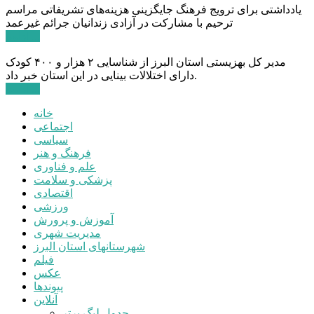
یادداشتی برای ترویج فرهنگ جایگزینی هزینه‌های تشریفاتی مراسم
ترحیم با مشارکت در آزادی زندانیان جرائم غیرعمد
ادامه ...
مدیر کل بهزیستی استان البرز از شناسایی ۲ هزار و ۴۰۰ کودک
دارای اختلالات بینایی در این استان خبر داد.
ادامه ...
خانه
اجتماعی
سیاسی
فرهنگ و هنر
علم و فناوری
پزشکی و سلامت
اقتصادی
ورزشی
آموزش و پرورش
مدیریت شهری
شهرستانهای استان البرز
فیلم
عکس
پیوندها
آنلاین
جدول لیگ برتر