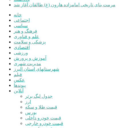
مرمت بنای تاریخی امامزاده هارون (ع) طالقان آغاز شد
خانه
اجتماعی
سیاسی
فرهنگ و هنر
علم و فناوری
پزشکی و سلامت
اقتصادی
ورزشی
آموزش و پرورش
مدیریت شهری
شهرستانهای استان البرز
فیلم
عکس
پیوندها
آنلاین
جدول لیگ برتر
ارز
قیمت طلا و سکه
بورس
قیمت خودرو داخلی
قیمت خودرو خارجی