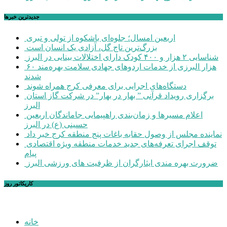
جديدترين خبرها
اربعین امسال؛ جلوه‌ای باشکوه از تولی و تبری
بزرگ‌ترین تاج گل، آزادی یک انسان است
شناسایی ۲ هزار و ۴۰۰ کودک دارای اختلالات بینایی در البرز
۶۰ هزار البرزی از خدمات اردوهای جهادی سلامت بهره‌مند
شدند
دستگاه‌های اجرایی برای معرفی کرج همراه شوند
برگزاری رویداد قرآنی ” بهار در بهار” در شرکت گاز استان
البرز
اعلام مسیرها و زمان‌بندی راهپیمایی جاماندگان اربعین
حسینی (ع) در البرز
نماینده مجلس از وصول حقابه باغات پنج منطقه کرج خبر داد
توقف اجرای تعرفه‌های جدید خدمات منطقه ویژه اقتصادی
پیام
ضرورت بهره مندی ایثارگران از ظرفیت های ورزشی البرز
کاریکاتور روز
خانه