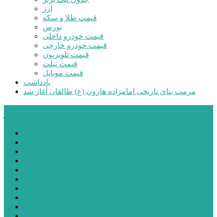
ارز
قیمت طلا و سکه
بورس
قیمت خودرو داخلی
قیمت خودرو خارجی
قیمت تلویزیون
قیمت تبلت
قیمت موبایل
یادداشت
مرمت بنای تاریخی امامزاده هارون (ع) طالقان آغاز شد
پیشتازان البرز
خانه
اجتماعی
سیاسی
فرهنگ و هنر
علم و فناوری
پزشکی و سلامت
اقتصادی
ورزشی
آموزش و پرورش
مدیریت شهری