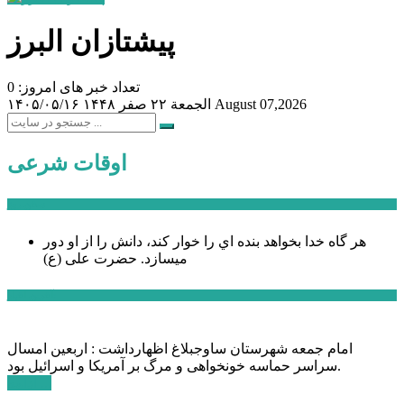
پیشتازان البرز
تعداد خبر های امروز: 0
August 07,2026
الجمعة ۲۲ صفر ۱۴۴۸
۱۴۰۵/۰۵/۱۶
اوقات شرعی
سخن روز
هر گاه خدا بخواهد بنده اي را خوار كند، دانش را از او دور
میسازد.
حضرت علی (ع)
آخرین اخبار:
امام جمعه شهرستان ساوجبلاغ اظهارداشت : اربعین امسال
سراسر حماسه خونخواهی و مرگ بر آمریکا و اسرائیل بود.
ادامه ...