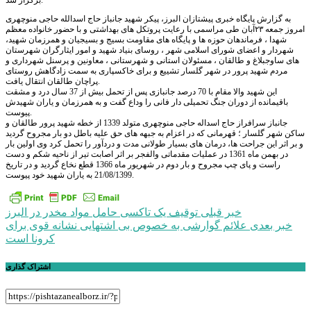
برگزار شد.
به گزارش پایگاه خبری پیشتازان البرز، پیکر شهید جانباز حاج اسدالله حاجی منوچهری
امروز جمعه ٢٣آبان طی مراسمی با رعایت پروتکل های بهداشتی و با حضور خانواده معظم
شهدا ، فرماندهان حوزه ها و پایگاه های مقاومت بسیج و بسیجیان و همرزمان شهید،
شهردار و اعضای شورای اسلامی شهر ، روسای بنیاد شهید و امور ایثارگران شهرستان
های ساوجبلاغ و طالقان ، مسئولان استانی و شهرستانی ، معاونین و پرسنل شهرداری و
مردم شهید پرور در شهر گلسار تشییع و برای خاکسپاری به سمت زادگاهش روستای
پراچان طالقان انتقال یافت.
این شهید والا مقام با 70 درصد جانبازی پس از تحمل بیش از 37 سال درد و مشقت
باقیمانده از دوران جنگ تحمیلی دار فانی را وداع گفت و به همرزمان و یاران شهیدش
پیوست.
جانباز سرافراز حاج اسداله حاجی منوچهری متولد 1339 از خطه شهید پرور طالقان و
ساکن شهر گلسار ؛ قهرمانی که در اعزام به جبهه های حق علیه باطل دو بار مجروح گردید
و بر اثر این جراحت ها، درمان های بسیار طولانی مدت و دردآور را تحمل کرد وی اولین بار
در بهمن ماه 1361 در عملیات مقدماتی والفجر بر اثر اصابت تیر از ناحیه شکم و دست
راست و پای چپ مجروح و بار دوم در شهریور ماه 1366 قطع نخاع گردید و در تاریخ
21/08/1399 به یاران شهید خود پیوست.
راهبری
خبر قبلی
توقیف یک تاکسی حامل مواد مخدر در البرز
خبر بعدی
علائم گوارشی به خصوص بی اشتهایی نشانه قوی برای
نوشته
کرونا است
اشتراک گذاری