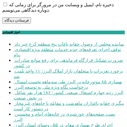
ذخیره نام، ایمیل و وبسایت من در مرورگر برای زمانی که
دوباره دیدگاهی می‌نویسم.
اخبار اقتصادی
نماینده مجلس از وصول حقابه باغات پنج منطقه کرج خبر داد
توقف اجرای تعرفه‌های جدید خدمات منطقه ویژه اقتصادی
پیام
ضرورت تشکیل قرارگاه فرماندهی برای رفع موانع صادرات
در کشور
برخورد تعزیرات با متخلفان بازار املاک البرز؛ ۱۱ واحد پلمب
شد
بهسازی ۸۵ موتورخانه در البرز طی سه‌ماهه نخست امسال
درخواست نگاه ویژه ملی به توسعه البرز
البرز رتبه چهارم اشتغال صنعتی کشور؛ ۱۸۶ هزار نفر شاغل
در بخش صنعت
پیگیری حقابه باغداران ماهدشت و مقابله با چاه‌های غیرمجاز
در دستور کار است
نصب صفحه‌های خورشیدی در خانه‌های ایتام و محسنین
البرز
اجرای طرح بهسازی معابر در ۵۵ روستای استان البرز