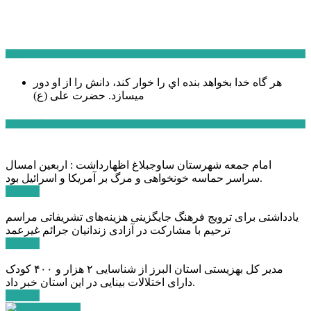
سخن روز
هر گاه خدا بخواهد بنده اي را خوار كند، دانش را از او دور
میسازد.
حضرت علی (ع)
آخرین اخبار:
امام جمعه شهرستان ساوجبلاغ اظهارداشت : اربعین امسال
سراسر حماسه خونخواهی و مرگ بر آمریکا و اسرائیل بود.
ادامه ...
یادداشتی برای ترویج فرهنگ جایگزینی هزینه‌های تشریفاتی مراسم
ترحیم با مشارکت در آزادی زندانیان جرائم غیرعمد
ادامه ...
مدیر کل بهزیستی استان البرز از شناسایی ۲ هزار و ۴۰۰ کودک
دارای اختلالات بینایی در این استان خبر داد.
ادامه ...