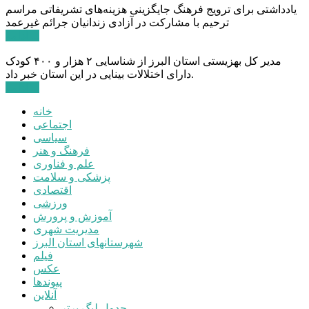
یادداشتی برای ترویج فرهنگ جایگزینی هزینه‌های تشریفاتی مراسم
ترحیم با مشارکت در آزادی زندانیان جرائم غیرعمد
ادامه ...
مدیر کل بهزیستی استان البرز از شناسایی ۲ هزار و ۴۰۰ کودک
دارای اختلالات بینایی در این استان خبر داد.
ادامه ...
خانه
اجتماعی
سیاسی
فرهنگ و هنر
علم و فناوری
پزشکی و سلامت
اقتصادی
ورزشی
آموزش و پرورش
مدیریت شهری
شهرستانهای استان البرز
فیلم
عکس
پیوندها
آنلاین
جدول لیگ برتر