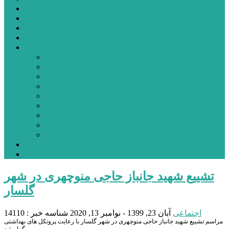
شهرستانهای استان البرز
فیلم
عکس
پیوندها
آنلاین
جدول لیگ برتر
ارز
قیمت طلا و سکه
بورس
قیمت خودرو داخلی
قیمت خودرو خارجی
قیمت تلویزیون
قیمت تبلت
قیمت موبایل
یادداشت
مرمت بنای تاریخی امامزاده هارون (ع) طالقان آغاز شد
تشییع شهید جانباز حاجی منوچهری در شهر
گلسار
اجتماعی
آبان 23, 1399 - نوامبر 13, 2020
شناسه خبر : 14110
مراسم تشییع شهید جانباز حاجی منوچهری در شهر گلسار با رعایت پروتکل های بهداشتی