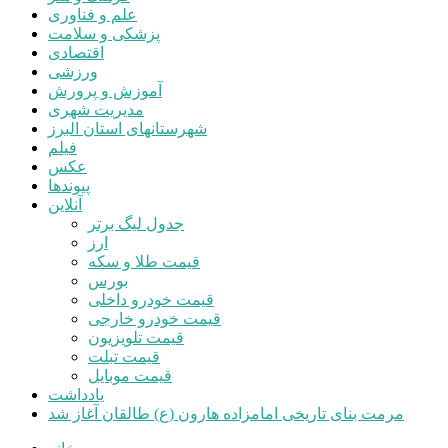
علم و فناوری
پزشکی و سلامت
اقتصادی
ورزشی
آموزش و پرورش
مدیریت شهری
شهرستانهای استان البرز
فیلم
عکس
پیوندها
آنلاین
جدول لیگ برتر
ارز
قیمت طلا و سکه
بورس
قیمت خودرو داخلی
قیمت خودرو خارجی
قیمت تلویزیون
قیمت تبلت
قیمت موبایل
یادداشت
مرمت بنای تاریخی امامزاده هارون (ع) طالقان آغاز شد