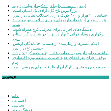
اربعین امسال؛ جلوه‌ای باشکوه از تولی و تبری
بزرگ‌ترین تاج گل، آزادی یک انسان است
شناسایی ۲ هزار و ۴۰۰ کودک دارای اختلالات بینایی در البرز
۶۰ هزار البرزی از خدمات اردوهای جهادی سلامت بهره‌مند
شدند
دستگاه‌های اجرایی برای معرفی کرج همراه شوند
برگزاری رویداد قرآنی ” بهار در بهار” در شرکت گاز استان
البرز
اعلام مسیرها و زمان‌بندی راهپیمایی جاماندگان اربعین
حسینی (ع) در البرز
نماینده مجلس از وصول حقابه باغات پنج منطقه کرج خبر داد
توقف اجرای تعرفه‌های جدید خدمات منطقه ویژه اقتصادی
پیام
ضرورت بهره مندی ایثارگران از ظرفیت های ورزشی البرز
کاریکاتور روز
خانه
اجتماعی
سیاسی
فرهنگ و هنر