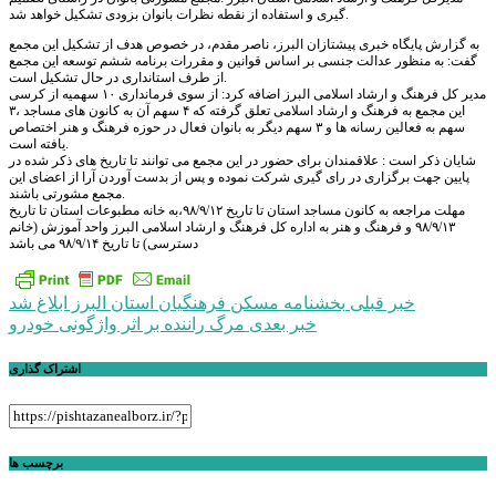
گیری و استفاده از نقطه نظرات بانوان بزودی تشکیل خواهد شد.
به گزارش پایگاه خبری پیشتازان البرز، ناصر مقدم، در خصوص هدف از تشکیل این مجمع
گفت: به منظور عدالت جنسی بر اساس قوانین و مقررات برنامه ششم توسعه این مجمع
از طرف استانداری در حال تشکیل است.
مدیر کل فرهنگ و ارشاد اسلامی البرز اضافه کرد: از سوی فرمانداری ۱۰ سهمیه از کرسی
این مجمع به فرهنگ و ارشاد اسلامی تعلق گرفته که ۴ سهم آن به کانون های مساجد ،۳
سهم به فعالین رسانه ها و ۳ سهم دیگر به بانوان فعال در حوزه فرهنگ و هنر اختصاص
یافته است.
شایان ذکر است : علاقمندان برای حضور در این مجمع می توانند تا تاریخ های ذکر شده در
پایین جهت برگزاری در رای گیری شرکت نموده و پس از بدست آوردن آرا از اعضای این
مجمع مشورتی باشند.
مهلت مراجعه به کانون مساجد استان تا تاریخ ۹۸/۹/۱۲،به خانه مطبوعات استان تا تاریخ
۹۸/۹/۱۳ و فرهنگ و هنر به اداره کل فرهنگ و ارشاد اسلامی البرز واحد آموزش (خانم
دسترسی) تا تاریخ ۹۸/۹/۱۴ می باشد
راهبری
خبر قبلی
بخشنامه مسکن فرهنگیان استان البرز ابلاغ شد
خبر بعدی
مرگ راننده بر اثر واژگونی خودرو
نوشته
اشتراک گذاری
برچسب ها