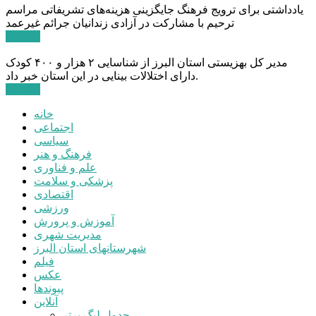
یادداشتی برای ترویج فرهنگ جایگزینی هزینه‌های تشریفاتی مراسم
ترحیم با مشارکت در آزادی زندانیان جرائم غیرعمد
ادامه ...
مدیر کل بهزیستی استان البرز از شناسایی ۲ هزار و ۴۰۰ کودک
دارای اختلالات بینایی در این استان خبر داد.
ادامه ...
خانه
اجتماعی
سیاسی
فرهنگ و هنر
علم و فناوری
پزشکی و سلامت
اقتصادی
ورزشی
آموزش و پرورش
مدیریت شهری
شهرستانهای استان البرز
فیلم
عکس
پیوندها
آنلاین
جدول لیگ برتر