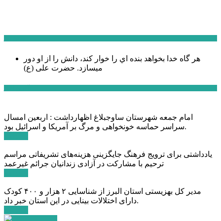
سخن روز
هر گاه خدا بخواهد بنده اي را خوار كند، دانش را از او دور
میسازد.
حضرت علی (ع)
آخرین اخبار:
امام جمعه شهرستان ساوجبلاغ اظهارداشت : اربعین امسال
سراسر حماسه خونخواهی و مرگ بر آمریکا و اسرائیل بود.
ادامه ...
یادداشتی برای ترویج فرهنگ جایگزینی هزینه‌های تشریفاتی مراسم
ترحیم با مشارکت در آزادی زندانیان جرائم غیرعمد
ادامه ...
مدیر کل بهزیستی استان البرز از شناسایی ۲ هزار و ۴۰۰ کودک
دارای اختلالات بینایی در این استان خبر داد.
ادامه ...