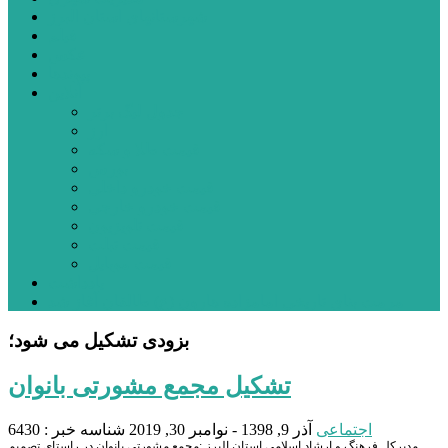
شهرستانهای استان البرز
فیلم
عکس
پیوندها
آنلاین
جدول لیگ برتر
ارز
قیمت طلا و سکه
بورس
قیمت خودرو داخلی
قیمت خودرو خارجی
قیمت تلویزیون
قیمت تبلت
قیمت موبایل
یادداشت
مرمت بنای تاریخی امامزاده هارون (ع) طالقان آغاز شد
بزودی تشکیل می شود؛
تشکیل مجمع مشورتی بانوان
اجتماعی
آذر 9, 1398 - نوامبر 30, 2019
شناسه خبر : 6430
مدیرکل فرهنگ و ارشاد اسلامی استان البرز :مجمع مشورتی بانوان در راستای تصمیم