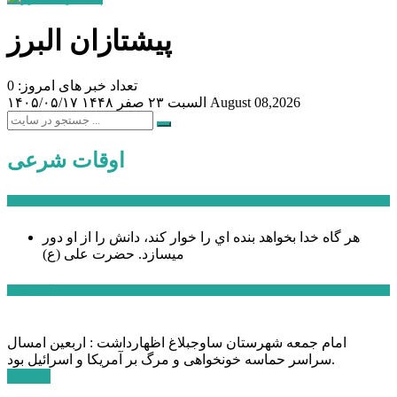
پیشتازان البرز
تعداد خبر های امروز: 0
August 08,2026
السبت ۲۳ صفر ۱۴۴۸
۱۴۰۵/۰۵/۱۷
اوقات شرعی
سخن روز
هر گاه خدا بخواهد بنده اي را خوار كند، دانش را از او دور
میسازد.
حضرت علی (ع)
آخرین اخبار:
امام جمعه شهرستان ساوجبلاغ اظهارداشت : اربعین امسال
سراسر حماسه خونخواهی و مرگ بر آمریکا و اسرائیل بود.
ادامه ...