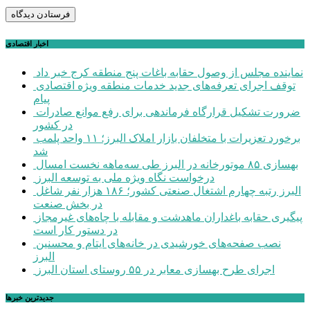
اخبار اقتصادی
نماینده مجلس از وصول حقابه باغات پنج منطقه کرج خبر داد
توقف اجرای تعرفه‌های جدید خدمات منطقه ویژه اقتصادی
پیام
ضرورت تشکیل قرارگاه فرماندهی برای رفع موانع صادرات
در کشور
برخورد تعزیرات با متخلفان بازار املاک البرز؛ ۱۱ واحد پلمب
شد
بهسازی ۸۵ موتورخانه در البرز طی سه‌ماهه نخست امسال
درخواست نگاه ویژه ملی به توسعه البرز
البرز رتبه چهارم اشتغال صنعتی کشور؛ ۱۸۶ هزار نفر شاغل
در بخش صنعت
پیگیری حقابه باغداران ماهدشت و مقابله با چاه‌های غیرمجاز
در دستور کار است
نصب صفحه‌های خورشیدی در خانه‌های ایتام و محسنین
البرز
اجرای طرح بهسازی معابر در ۵۵ روستای استان البرز
جديدترين خبرها