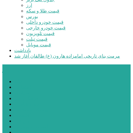
ارز
قیمت طلا و سکه
بورس
قیمت خودرو داخلی
قیمت خودرو خارجی
قیمت تلویزیون
قیمت تبلت
قیمت موبایل
یادداشت
مرمت بنای تاریخی امامزاده هارون (ع) طالقان آغاز شد
پیشتازان البرز
خانه
اجتماعی
سیاسی
فرهنگ و هنر
علم و فناوری
پزشکی و سلامت
اقتصادی
ورزشی
آموزش و پرورش
مدیریت شهری