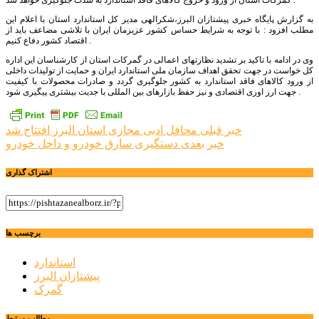
گمرکات استان از ورود و خروج کالاهای فاقد استاندارد به شدت جلوگیری خواهد شد .
به گزارش پایگاه خبری پیشتازان البرز،شکرالهی مدیر کل استاندارد استان با اعلام این
مطلب افزود : با توجه به شرایط حساس کشور عزیزمان ایران با تلاشی مضاعف باید از
اقتصاد کشور دفاع کنیم .
وی در ادامه با تاکید بر تشدید نظارتهای اعمالی در گمرکات استان از کارشناسان این اداره
کل خواست در جهت تحقق اهداف سازمان ملی استاندارد ایران و حمایت از تولیدات داخلی
از ورود کالاهای فاقد استاندارد به کشور جلوگیری گردد و صادرات محصولات با کیفیت
جهت ارز اوری اقتصادی و نیز حفظ بازارهای بین المللی با جدیت بیشتری پیگیری شود .
راهبری
خبر قبلی
محافل ادبی مجازی استان البرز افتتاح شد
خبر بعدی
دستگیری سارق خودرو و داخل خودرو
نوشته
اشتراک گذاری
برچسب ها
استاندارد
پیشتازان البرز
گمرک
مطالب مرتبط