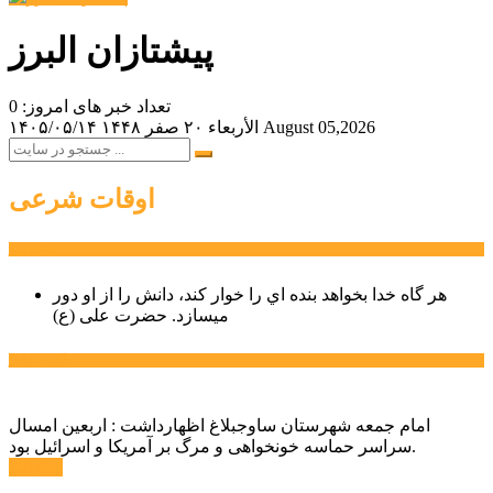
پیشتازان البرز
تعداد خبر های امروز: 0
August 05,2026
الأربعاء ۲۰ صفر ۱۴۴۸
۱۴۰۵/۰۵/۱۴
اوقات شرعی
سخن روز
هر گاه خدا بخواهد بنده اي را خوار كند، دانش را از او دور
میسازد.
حضرت علی (ع)
آخرین اخبار:
امام جمعه شهرستان ساوجبلاغ اظهارداشت : اربعین امسال
سراسر حماسه خونخواهی و مرگ بر آمریکا و اسرائیل بود.
ادامه ...