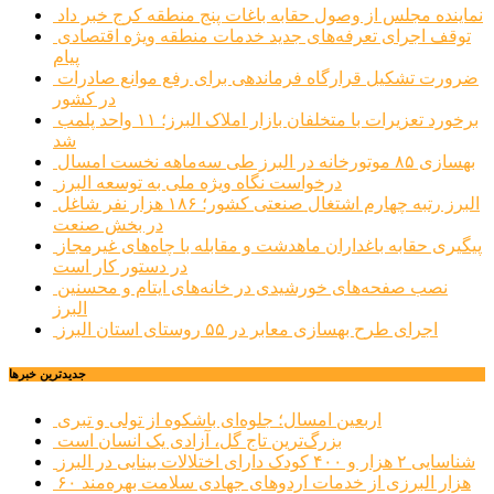
نماینده مجلس از وصول حقابه باغات پنج منطقه کرج خبر داد
توقف اجرای تعرفه‌های جدید خدمات منطقه ویژه اقتصادی
پیام
ضرورت تشکیل قرارگاه فرماندهی برای رفع موانع صادرات
در کشور
برخورد تعزیرات با متخلفان بازار املاک البرز؛ ۱۱ واحد پلمب
شد
بهسازی ۸۵ موتورخانه در البرز طی سه‌ماهه نخست امسال
درخواست نگاه ویژه ملی به توسعه البرز
البرز رتبه چهارم اشتغال صنعتی کشور؛ ۱۸۶ هزار نفر شاغل
در بخش صنعت
پیگیری حقابه باغداران ماهدشت و مقابله با چاه‌های غیرمجاز
در دستور کار است
نصب صفحه‌های خورشیدی در خانه‌های ایتام و محسنین
البرز
اجرای طرح بهسازی معابر در ۵۵ روستای استان البرز
جديدترين خبرها
اربعین امسال؛ جلوه‌ای باشکوه از تولی و تبری
بزرگ‌ترین تاج گل، آزادی یک انسان است
شناسایی ۲ هزار و ۴۰۰ کودک دارای اختلالات بینایی در البرز
۶۰ هزار البرزی از خدمات اردوهای جهادی سلامت بهره‌مند