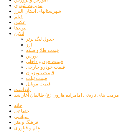
مدیریت شهری
شهرستانهای استان البرز
فیلم
عکس
پیوندها
آنلاین
جدول لیگ برتر
ارز
قیمت طلا و سکه
بورس
قیمت خودرو داخلی
قیمت خودرو خارجی
قیمت تلویزیون
قیمت تبلت
قیمت موبایل
یادداشت
مرمت بنای تاریخی امامزاده هارون (ع) طالقان آغاز شد
خانه
اجتماعی
سیاسی
فرهنگ و هنر
علم و فناوری