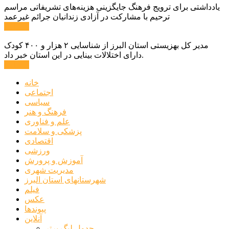
یادداشتی برای ترویج فرهنگ جایگزینی هزینه‌های تشریفاتی مراسم
ترحیم با مشارکت در آزادی زندانیان جرائم غیرعمد
ادامه ...
مدیر کل بهزیستی استان البرز از شناسایی ۲ هزار و ۴۰۰ کودک
دارای اختلالات بینایی در این استان خبر داد.
ادامه ...
خانه
اجتماعی
سیاسی
فرهنگ و هنر
علم و فناوری
پزشکی و سلامت
اقتصادی
ورزشی
آموزش و پرورش
مدیریت شهری
شهرستانهای استان البرز
فیلم
عکس
پیوندها
آنلاین
جدول لیگ برتر