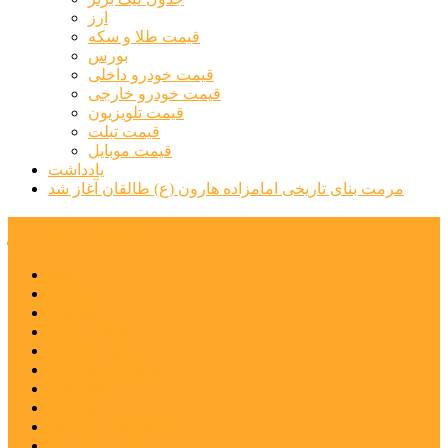
ارز
قیمت طلا و سکه
بورس
قیمت خودرو داخلی
قیمت خودرو خارجی
قیمت تلویزیون
قیمت تبلت
قیمت موبایل
یادداشت
مرمت بنای تاریخی امامزاده هارون (ع) طالقان آغاز شد
پیشتازان البرز
خانه
اجتماعی
سیاسی
فرهنگ و هنر
علم و فناوری
پزشکی و سلامت
اقتصادی
ورزشی
آموزش و پرورش
مدیریت شهری