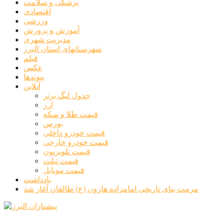
پزشکی و سلامت
اقتصادی
ورزشی
آموزش و پرورش
مدیریت شهری
شهرستانهای استان البرز
فیلم
عکس
پیوندها
آنلاین
جدول لیگ برتر
ارز
قیمت طلا و سکه
بورس
قیمت خودرو داخلی
قیمت خودرو خارجی
قیمت تلویزیون
قیمت تبلت
قیمت موبایل
یادداشت
مرمت بنای تاریخی امامزاده هارون (ع) طالقان آغاز شد