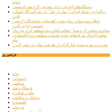
شدند
دستگاه‌های اجرایی برای معرفی کرج همراه شوند
برگزاری رویداد قرآنی ” بهار در بهار” در شرکت گاز استان
البرز
اعلام مسیرها و زمان‌بندی راهپیمایی جاماندگان اربعین
حسینی (ع) در البرز
نماینده مجلس از وصول حقابه باغات پنج منطقه کرج خبر داد
توقف اجرای تعرفه‌های جدید خدمات منطقه ویژه اقتصادی
پیام
ضرورت بهره مندی ایثارگران از ظرفیت های ورزشی البرز
کاریکاتور روز
خانه
اجتماعی
سیاسی
فرهنگ و هنر
علم و فناوری
پزشکی و سلامت
اقتصادی
ورزشی
آموزش و پرورش