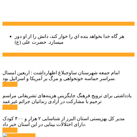
سخن روز
هر گاه خدا بخواهد بنده اي را خوار كند، دانش را از او دور
میسازد.
حضرت علی (ع)
آخرین اخبار:
امام جمعه شهرستان ساوجبلاغ اظهارداشت : اربعین امسال
سراسر حماسه خونخواهی و مرگ بر آمریکا و اسرائیل بود.
ادامه ...
یادداشتی برای ترویج فرهنگ جایگزینی هزینه‌های تشریفاتی مراسم
ترحیم با مشارکت در آزادی زندانیان جرائم غیرعمد
ادامه ...
مدیر کل بهزیستی استان البرز از شناسایی ۲ هزار و ۴۰۰ کودک
دارای اختلالات بینایی در این استان خبر داد.
ادامه ...