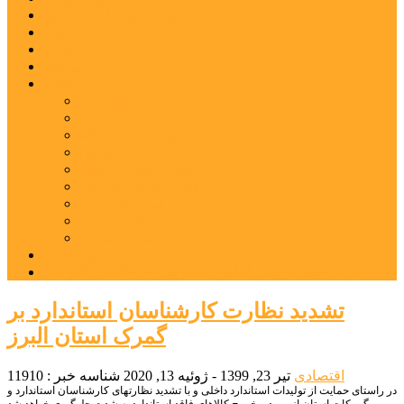
شهرستانهای استان البرز
فیلم
عکس
پیوندها
آنلاین
جدول لیگ برتر
ارز
قیمت طلا و سکه
بورس
قیمت خودرو داخلی
قیمت خودرو خارجی
قیمت تلویزیون
قیمت تبلت
قیمت موبایل
یادداشت
مرمت بنای تاریخی امامزاده هارون (ع) طالقان آغاز شد
تشدید نظارت کارشناسان استاندارد بر
گمرک استان البرز
اقتصادی
تیر 23, 1399 - ژوئیه 13, 2020
شناسه خبر : 11910
در راستای حمایت از تولیدات استاندارد داخلی و با تشدید نظارتهای کارشناسان استاندارد و