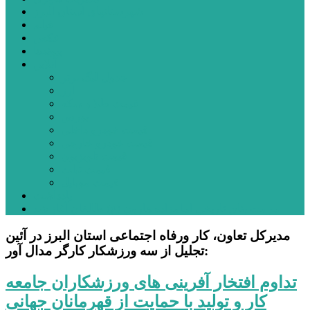
شهرستانهای استان البرز
فیلم
عکس
پیوندها
آنلاین
جدول لیگ برتر
ارز
قیمت طلا و سکه
بورس
قیمت خودرو داخلی
قیمت خودرو خارجی
قیمت تلویزیون
قیمت تبلت
قیمت موبایل
یادداشت
مرمت بنای تاریخی امامزاده هارون (ع) طالقان آغاز شد
مديركل تعاون، كار ورفاه اجتماعی استان البرز در آئين
تجليل از سه ورزشكار كارگر مدال آور:
تداوم افتخار آفرينی های ورزشكاران جامعه
كار و توليد با حمايت از قهرمانان جهانی