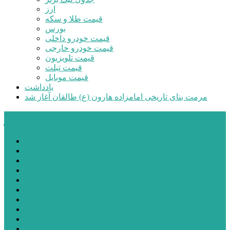
ارز
قیمت طلا و سکه
بورس
قیمت خودرو داخلی
قیمت خودرو خارجی
قیمت تلویزیون
قیمت تبلت
قیمت موبایل
یادداشت
مرمت بنای تاریخی امامزاده هارون (ع) طالقان آغاز شد
پیشتازان البرز
خانه
اجتماعی
سیاسی
فرهنگ و هنر
علم و فناوری
پزشکی و سلامت
اقتصادی
ورزشی
آموزش و پرورش
مدیریت شهری