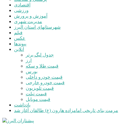
اقتصادی
ورزشی
آموزش و پرورش
مدیریت شهری
شهرستانهای استان البرز
فیلم
عکس
پیوندها
آنلاین
جدول لیگ برتر
ارز
قیمت طلا و سکه
بورس
قیمت خودرو داخلی
قیمت خودرو خارجی
قیمت تلویزیون
قیمت تبلت
قیمت موبایل
یادداشت
مرمت بنای تاریخی امامزاده هارون (ع) طالقان آغاز شد