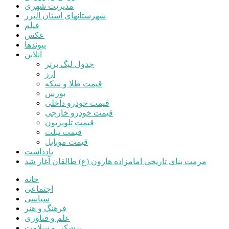
مدیریت شهری
شهرستانهای استان البرز
فیلم
عکس
پیوندها
آنلاین
جدول لیگ برتر
ارز
قیمت طلا و سکه
بورس
قیمت خودرو داخلی
قیمت خودرو خارجی
قیمت تلویزیون
قیمت تبلت
قیمت موبایل
یادداشت
مرمت بنای تاریخی امامزاده هارون (ع) طالقان آغاز شد
خانه
اجتماعی
سیاسی
فرهنگ و هنر
علم و فناوری
پزشکی و سلامت