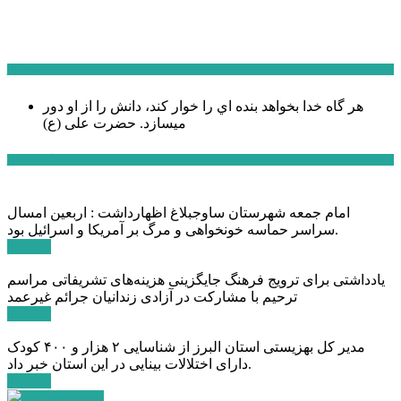
سخن روز
هر گاه خدا بخواهد بنده اي را خوار كند، دانش را از او دور
میسازد.
حضرت علی (ع)
آخرین اخبار:
امام جمعه شهرستان ساوجبلاغ اظهارداشت : اربعین امسال
سراسر حماسه خونخواهی و مرگ بر آمریکا و اسرائیل بود.
ادامه ...
یادداشتی برای ترویج فرهنگ جایگزینی هزینه‌های تشریفاتی مراسم
ترحیم با مشارکت در آزادی زندانیان جرائم غیرعمد
ادامه ...
مدیر کل بهزیستی استان البرز از شناسایی ۲ هزار و ۴۰۰ کودک
دارای اختلالات بینایی در این استان خبر داد.
ادامه ...