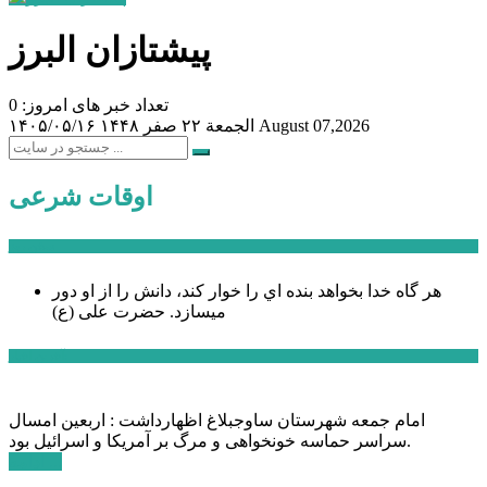
پیشتازان البرز
تعداد خبر های امروز: 0
August 07,2026
الجمعة ۲۲ صفر ۱۴۴۸
۱۴۰۵/۰۵/۱۶
اوقات شرعی
سخن روز
هر گاه خدا بخواهد بنده اي را خوار كند، دانش را از او دور
میسازد.
حضرت علی (ع)
آخرین اخبار:
امام جمعه شهرستان ساوجبلاغ اظهارداشت : اربعین امسال
سراسر حماسه خونخواهی و مرگ بر آمریکا و اسرائیل بود.
ادامه ...