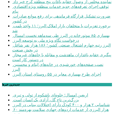
نماینده مجلس از وصول حقابه باغات پنج منطقه کرج خبر داد
توقف اجرای تعرفه‌های جدید خدمات منطقه ویژه اقتصادی
پیام
ضرورت تشکیل قرارگاه فرماندهی برای رفع موانع صادرات
در کشور
برخورد تعزیرات با متخلفان بازار املاک البرز؛ ۱۱ واحد پلمب
شد
بهسازی ۸۵ موتورخانه در البرز طی سه‌ماهه نخست امسال
درخواست نگاه ویژه ملی به توسعه البرز
البرز رتبه چهارم اشتغال صنعتی کشور؛ ۱۸۶ هزار نفر شاغل
در بخش صنعت
پیگیری حقابه باغداران ماهدشت و مقابله با چاه‌های غیرمجاز
در دستور کار است
نصب صفحه‌های خورشیدی در خانه‌های ایتام و محسنین
البرز
اجرای طرح بهسازی معابر در ۵۵ روستای استان البرز
جديدترين خبرها
اربعین امسال؛ جلوه‌ای باشکوه از تولی و تبری
بزرگ‌ترین تاج گل، آزادی یک انسان است
شناسایی ۲ هزار و ۴۰۰ کودک دارای اختلالات بینایی در البرز
۶۰ هزار البرزی از خدمات اردوهای جهادی سلامت بهره‌مند