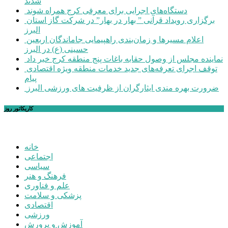
شدند
دستگاه‌های اجرایی برای معرفی کرج همراه شوند
برگزاری رویداد قرآنی ” بهار در بهار” در شرکت گاز استان
البرز
اعلام مسیرها و زمان‌بندی راهپیمایی جاماندگان اربعین
حسینی (ع) در البرز
نماینده مجلس از وصول حقابه باغات پنج منطقه کرج خبر داد
توقف اجرای تعرفه‌های جدید خدمات منطقه ویژه اقتصادی
پیام
ضرورت بهره مندی ایثارگران از ظرفیت های ورزشی البرز
کاریکاتور روز
خانه
اجتماعی
سیاسی
فرهنگ و هنر
علم و فناوری
پزشکی و سلامت
اقتصادی
ورزشی
آموزش و پرورش