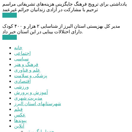
یادداشتی برای ترویج فرهنگ جایگزینی هزینه‌های تشریفاتی مراسم
ترحیم با مشارکت در آزادی زندانیان جرائم غیرعمد
ادامه ...
مدیر کل بهزیستی استان البرز از شناسایی ۲ هزار و ۴۰۰ کودک
دارای اختلالات بینایی در این استان خبر داد.
ادامه ...
خانه
اجتماعی
سیاسی
فرهنگ و هنر
علم و فناوری
پزشکی و سلامت
اقتصادی
ورزشی
آموزش و پرورش
مدیریت شهری
شهرستانهای استان البرز
فیلم
عکس
پیوندها
آنلاین
جدول لیگ برتر