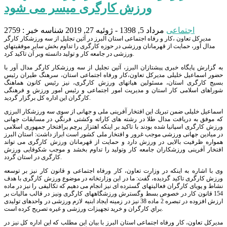
ورزش كارگری میسر می شود
اجتماعی
مرداد 5, 1398 - ژوئیه 27, 2019
شناسه خبر : 2759
مديركل تعاون ،كار و رفاه اجتماعی استان البرز در آئين تجليل از سه ورزشكار كارگر
مدال آور، حمايت از قهرمانان ورزشی در حوزه كارگری را تداوم بخش ساير موفقيتهاي
ورزشی در جامعه كار و توليد دانسته وبر آن تاكيد كرد.
به گزارش پایگاه خبری پیشتازان البرز، آئين تجليل از سه ورزشكار كارگر مدال آور با
حضور اسماعیل خلیلی مدیرکل تعاون،كار ورفاه اجتماعی استان، سرهنگ طيران رئيس
بسيج كارگری استان، مسئولين هياتهای ورزش كارگری، نيز رئيس كانون هماهنگ
شوراهای اسلامی كار استان و مديريت امور اجتماعی و رئيس امور ورزش و فرهنگی
كارگران اين اداره كل برگزار گرديد.
اسماعیل خلیلی ضمن تبريك اين افتخار آفرينی ملی و جهانی از سوی سه ورزشكار البرزی
كه موفق به دريافت مدال طلا در رشته های كاراته وكشتی فرنگي در مسابقات جهانی
ورزش كارگری اسپانيا شده بودند با تاكيد بر اينكه اهتزاز پرچم پرافتخار جمهوری اسلامی
در ميادين جهانی ورزشی موجب غرور و افتخار ملی كشور است ابراز داشت: استان البرز
همواره ظرفيت بالايی در ورزش دارد و حمايت از قهرمانان ورزش كارگری می تواند
افتخار آفرينی ورزشكاران جامعه كار وتوليد را تداوم بخشد و موجب شكوفايی ورزش
كارگری در استان گردد.
وی با اشاره به اينكه در وزارت تعاون، كار ورفاه اجتماعی و قانون كار نيز بر توسعه
ورزش كارگری تاكيد گرديده، گفت: ما در اين وزارتخانه در موضوع ورزش كارگری با هدف
نشاط و پويای كارگران فعاليتهای گسترده ای نيز انجام می دهيم كه تكاليفی را نيز در ماده
154 قانون كار در خصوص بسط وگسترش ورزشگاههای كارگری ونيز در قالب ماليات بر
ارزش افزوده در تبصره 2 ماده 38 نيز در زمينه ايجاد ابنيه لازم ورزشی در واحدهای توليدی
براي كارگران و خريد تجهيزات ورزشی و غيره تصريح كرده است.
مديركل تعاون، كار ورفاه اجتماعی استان البرز با بيان اين مطلب كه اين اداره كل نيز در