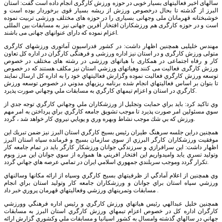
سالهای اخير فعاليتهای بسيار خوبی در حوزه ورزش كارگری انجام داده است گفت: استان
البرز از گذشته تا بحال درخصوص ورزش از ريشه بسيار قوی برخوردار بوده است و
خوشبختانه قهرمانان ملی وجهانی بسياری را در حوزه های مختلف ورزشی تربيت نموده
است و در حوزه كارگری هم ورزشكاران افتخار آفرين جهانی نيز به مسابقات بين المللی
اعزام نموده كه دارای عنوانهای جهانی می باشند.
مهندس خليليی همچنين اظهار داشت: در كشور فدراسيون آماتوری ورزشهای كارگری
متولی ورزش كارگری و در استان نيز اداره ورزشی و فرهنگی كارگران در اداره كل تعاون
كار و رفاه اجتماعی در همكاری با هياتهای ورزشی در رشته های مختلف در خصوص
ورزش كارگری فعاليت می كنند وهياتهای ورزشي استان نيز مكلف هستند كه در خصوص
توسعه ورزش كارگري فعاليت نموده وگزارش فعاليتهاي خود را به اداره كل ارسال نمايند
تا بتوان بر اساس فعاليتهاي انجام شده برنامه ريزيهاي مدوني در خصوص توسعه ورزش
كارگري در استان و اعزام تيمهاي كارگري به مسابقات ملي وجهاني صورت پذيرد.
وي تاكيد كرد: بايد براي حمايت وتجليل از ورزشكاران ملي وجهاني كارگري توجه جدي از
سوي مسئولين امر صورت پذيرد تا موجب تشويق جامعه كارگري براي پرداختن به امر مهم
ورزش كه بي شك موجب نشاط وبهره وري و پويايي نيروي كار خواهد شد ، گردد.
همچنين دراين جلسه سرهنگ طيران رئيس بسيج كارگري استان البرز نيز ضمن تبريك اين
موفقيت ورزشكاران كارگر البرزي از سوي سازمان بسيج و فرمانده سپاه استان البرز
اظهار داشت: اين سرافرازي و سرزندگي جوانان ورزشكار كارگر بايد در تمام جامعه كار
وتوليد تسري يابد واميدواريم اين افتخار افريني ها همواره از سوي جوانان اين مرز وبوم
تكرار گردد وموجب سربلندي جمهوري اسلامي ايران در تمامي عرصه هاي جهاني گردد.
وي همچنين از اعلام آمادگي از ظرفيتهاي بسيج كارگري وسپاه از ارائه مكانها وسالنهاي
ورزشي سپاه استان براي جوانان و ورزشكاران جامعه كار وتوليد استان براي انجام
مسابقات وتمرينهاي ورزشي وفعاليتهاي قهرمان پروري خبر داد .
همچنين خليل عبدالهي رئيس هياتهاي ورزش كارگري و رئيس اداره فرهنگي وورزشي
كارگران اداره كل در خصوص اعزام تيمهاي ورزش كارگري استان البرز به مسابقات
جهاني در سالهاي گذشته وامسال به كشور اسپانيا و مسابقات ملي وكشوري گزارش ارائه