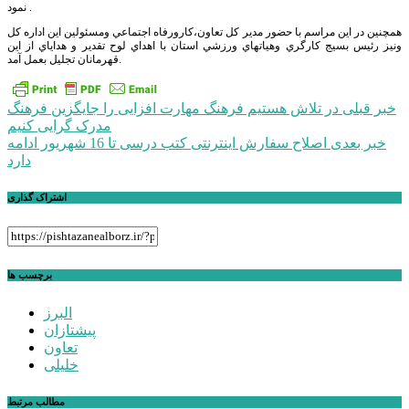
نمود .
همچنين در اين مراسم با حضور مدير كل تعاون،كارورفاه اجتماعي ومسئولين اين اداره كل
ونيز رئيس بسيج كارگري وهياتهاي ورزشي استان با اهداي لوح تقدير و هداياي از اين
قهرمانان تجليل بعمل آمد.
راهبری
خبر قبلی
در تلاش هستیم فرهنگ مهارت افزایی را جایگزین فرهنگ
مدرک گرایی کنیم
نوشته
خبر بعدی
اصلاح سفارش اینترنتی کتب درسی تا 16 شهریور ادامه
دارد
اشتراک گذاری
برچسب ها
البرز
پیشتازان
تعاون
خلیلی
مطالب مرتبط