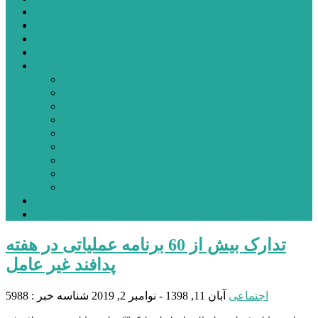
شهرستانهای استان البرز
فیلم
عکس
پیوندها
آنلاین
جدول لیگ برتر
ارز
قیمت طلا و سکه
بورس
قیمت خودرو داخلی
قیمت خودرو خارجی
قیمت تلویزیون
قیمت تبلت
قیمت موبایل
یادداشت
مرمت بنای تاریخی امامزاده هارون (ع) طالقان آغاز شد
تدارک بیش از 60 برنامه عملیاتی در هفته
پدافند غیر عامل
اجتماعی
آبان 11, 1398 - نوامبر 2, 2019
شناسه خبر : 5988