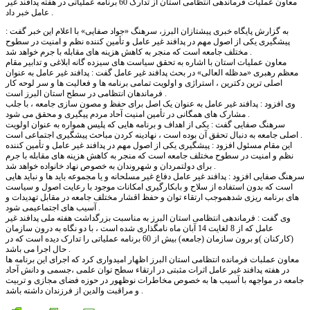
معاون عملیات فرماندهی انتظامی استان از تدارک 60 برنامه عملیاتی در هفته پدافند غیر
عامل خبر داد .
به گزارش پایگاه خبری پیشتازان البرز، سرهنگ «جواد صفایی» با اعلام این خبر گفت :
پیشگیری یکی از اصول مهم در پدافند غیر عامل و تأمین کننده نظم و امنیت در سطوح
مختلف جامعه است که منجر به کاهش هزینه های مقابله با جرم خواهد شد .
معاون عملیات استان با اشاره به تحقق سیاست های سیزده گانه ابلاغی و تدابیر مقام
معظم رهبری «مدظله العالی» در بحث پدافند غیر عامل گفت : پدافند غیر عامل به عنوان
اصلی ترین دکترین ، استراژی و اولویت تمامی برنامه ها و فعالیت ها و سر لوحه کار
فرماندهان انتظامی در سطح استان البرز است .
وی افزود : پدافند غیر عامل به عنوان یک اصل برای حفظ و مصون سازی جامعه ، با جلب
مشارک های همگانی در تأمین امنیت آحاد مردم پیگیری و محقق می شود .
سرهنگ صفایی گفت : یکی از اهداف و برنامه هایی که پلیس همواره به عنوان اولویت
اصلی جامعه به دنبال تحقق آن بوده است ، نهادینه کردن مباحث پیشگیری اجتماعی است .
این مقام مسئول افزود : پیشگیری یکی از اصول مهم در پدافند غیر عامل و تأمین کننده
نظم و امنیت در سطوح مختلف جامعه است که منجر به کاهش هزینه های مقابله با جرم
برای دولتمردان و شهروندان به خصوص نهاد خانواده خواهد شد .
سرهنگ صفایی افزود : پدافند غیر عامل دفاع غیر مسلحانه و یا مجموعه باید ها و نباید هایی
است که بدون استفاده از سلاح و بابکارگیری امکانات موجود با رعایت اصول و سیاست
های برنامه ریزی شدهموجب ارتقاء توان و حفظ اقشار مختلف جامعه در مقابل تهدیدات و
آسیب های اجتماعیمی شود .
وی گفت : فرماندهی انتظامی استان البرز به مناسبت بزرگداشت هفته ملی پدافند غیر
عامل که از 8 لغایت 14 آبان ماه نامگذاری شده است ، با دو نگاه به درون سازمان
(کارکنان )و برون سازمان (جامعه) بیش از 60 برنامه عملیاتی را تدارک دیده است که در
حال اجرا می باشد .
معاون عملبات فرمانده انتظامی استان البرز اظهار امیدواری کرد که اجرای این برنامه ها
در هفته پدافند غیر عامل اثرات مثبتی در ارتقاء سطح توان علمی ،جسمی و دانش آحاد
جامعه در مواجهه با آسیب ها به خصوص مخاطرات نوظهور در حوزه فضای مجازی و تربیت
و مراقبت والدین از فرزندان داشته باشد .