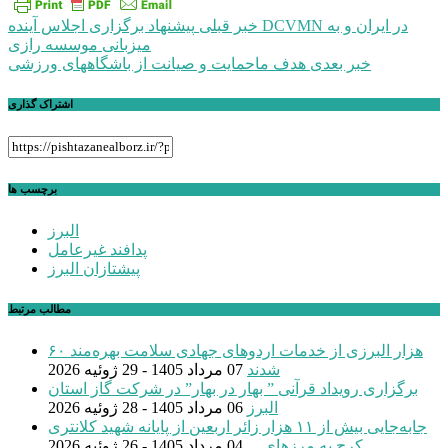
راهبری
خبر قبلی
پیشنهاد برگزاری اجلاس آینده DCVMN در ایران و به
میزبانی موسسه رازی
نوشته
خبر بعدی
هدف ماحمایت و صیانت از باشگاههای ورزشی
اشتراک گذاری
برچسب ها
البرز
پدافند غیرعامل
پیشتازان البرز
مطالب مرتبط
۶۰ هزار البرزی از خدمات اردوهای جهادی سلامت بهره‌مند
شدند
07 مرداد 1405 - 29 ژوئیه 2026
برگزاری رویداد قرآنی ” بهار در بهار” در شرکت گاز استان
البرز
06 مرداد 1405 - 28 ژوئیه 2026
جابه‌جایی بیش از ۱۱ هزار زائر اربعین از پایانه شهید کلانتری
کرج به مرزهای ...
04 مرداد 1405 - 26 ژوئیه 2026