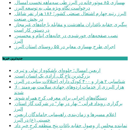
بهسازی ۸۵ موتورخانه در البرز طی سه‌ماهه نخست امسال
درخواست نگاه ویژه ملی به توسعه البرز
البرز رتبه چهارم اشتغال صنعتی کشور؛ ۱۸۶ هزار نفر شاغل
در بخش صنعت
پیگیری حقابه باغداران ماهدشت و مقابله با چاه‌های غیرمجاز
در دستور کار است
نصب صفحه‌های خورشیدی در خانه‌های ایتام و محسنین
البرز
اجرای طرح بهسازی معابر در ۵۵ روستای استان البرز
جديدترين خبرها
اربعین امسال؛ جلوه‌ای باشکوه از تولی و تبری
بزرگ‌ترین تاج گل، آزادی یک انسان است
شناسایی ۲ هزار و ۴۰۰ کودک دارای اختلالات بینایی در البرز
۶۰ هزار البرزی از خدمات اردوهای جهادی سلامت بهره‌مند
شدند
دستگاه‌های اجرایی برای معرفی کرج همراه شوند
برگزاری رویداد قرآنی ” بهار در بهار” در شرکت گاز استان
البرز
اعلام مسیرها و زمان‌بندی راهپیمایی جاماندگان اربعین
حسینی (ع) در البرز
نماینده مجلس از وصول حقابه باغات پنج منطقه کرج خبر داد