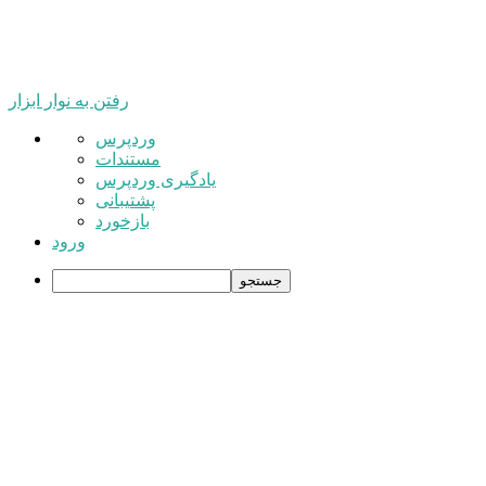
رفتن به نوار ابزار
درباره
وردپرس
وردپرس
مستندات
یادگیری وردپرس
پشتیبانی
بازخورد
ورود
جستجو