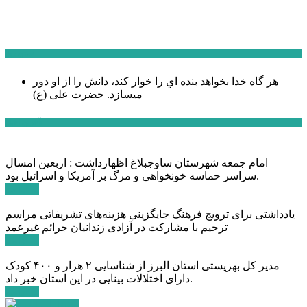
سخن روز
هر گاه خدا بخواهد بنده اي را خوار كند، دانش را از او دور
میسازد.
حضرت علی (ع)
آخرین اخبار:
امام جمعه شهرستان ساوجبلاغ اظهارداشت : اربعین امسال
سراسر حماسه خونخواهی و مرگ بر آمریکا و اسرائیل بود.
ادامه ...
یادداشتی برای ترویج فرهنگ جایگزینی هزینه‌های تشریفاتی مراسم
ترحیم با مشارکت در آزادی زندانیان جرائم غیرعمد
ادامه ...
مدیر کل بهزیستی استان البرز از شناسایی ۲ هزار و ۴۰۰ کودک
دارای اختلالات بینایی در این استان خبر داد.
ادامه ...