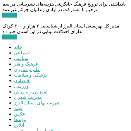
یادداشتی برای ترویج فرهنگ جایگزینی هزینه‌های تشریفاتی مراسم
ترحیم با مشارکت در آزادی زندانیان جرائم غیرعمد
ادامه ...
مدیر کل بهزیستی استان البرز از شناسایی ۲ هزار و ۴۰۰ کودک
دارای اختلالات بینایی در این استان خبر داد.
ادامه ...
خانه
اجتماعی
سیاسی
فرهنگ و هنر
علم و فناوری
پزشکی و سلامت
اقتصادی
ورزشی
آموزش و پرورش
مدیریت شهری
شهرستانهای استان البرز
فیلم
عکس
پیوندها
آنلاین
جدول لیگ برتر