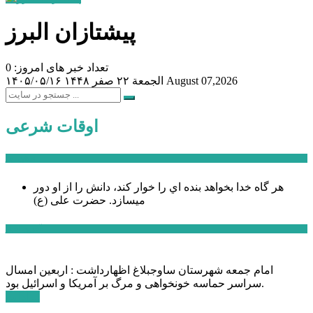
پیشتازان البرز
تعداد خبر های امروز: 0
August 07,2026
الجمعة ۲۲ صفر ۱۴۴۸
۱۴۰۵/۰۵/۱۶
اوقات شرعی
سخن روز
هر گاه خدا بخواهد بنده اي را خوار كند، دانش را از او دور
میسازد.
حضرت علی (ع)
آخرین اخبار:
امام جمعه شهرستان ساوجبلاغ اظهارداشت : اربعین امسال
سراسر حماسه خونخواهی و مرگ بر آمریکا و اسرائیل بود.
ادامه ...