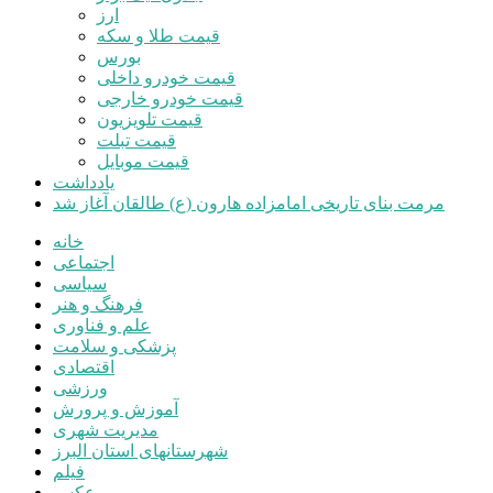
ارز
قیمت طلا و سکه
بورس
قیمت خودرو داخلی
قیمت خودرو خارجی
قیمت تلویزیون
قیمت تبلت
قیمت موبایل
یادداشت
مرمت بنای تاریخی امامزاده هارون (ع) طالقان آغاز شد
خانه
اجتماعی
سیاسی
فرهنگ و هنر
علم و فناوری
پزشکی و سلامت
اقتصادی
ورزشی
آموزش و پرورش
مدیریت شهری
شهرستانهای استان البرز
فیلم
عکس