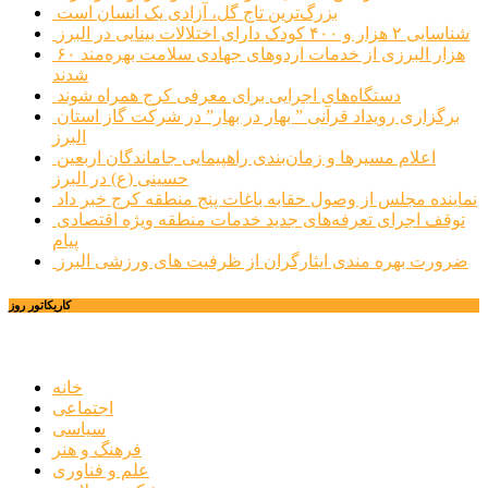
بزرگ‌ترین تاج گل، آزادی یک انسان است
شناسایی ۲ هزار و ۴۰۰ کودک دارای اختلالات بینایی در البرز
۶۰ هزار البرزی از خدمات اردوهای جهادی سلامت بهره‌مند
شدند
دستگاه‌های اجرایی برای معرفی کرج همراه شوند
برگزاری رویداد قرآنی ” بهار در بهار” در شرکت گاز استان
البرز
اعلام مسیرها و زمان‌بندی راهپیمایی جاماندگان اربعین
حسینی (ع) در البرز
نماینده مجلس از وصول حقابه باغات پنج منطقه کرج خبر داد
توقف اجرای تعرفه‌های جدید خدمات منطقه ویژه اقتصادی
پیام
ضرورت بهره مندی ایثارگران از ظرفیت های ورزشی البرز
کاریکاتور روز
خانه
اجتماعی
سیاسی
فرهنگ و هنر
علم و فناوری