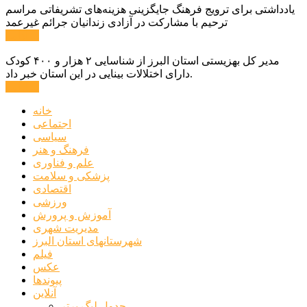
یادداشتی برای ترویج فرهنگ جایگزینی هزینه‌های تشریفاتی مراسم
ترحیم با مشارکت در آزادی زندانیان جرائم غیرعمد
ادامه ...
مدیر کل بهزیستی استان البرز از شناسایی ۲ هزار و ۴۰۰ کودک
دارای اختلالات بینایی در این استان خبر داد.
ادامه ...
خانه
اجتماعی
سیاسی
فرهنگ و هنر
علم و فناوری
پزشکی و سلامت
اقتصادی
ورزشی
آموزش و پرورش
مدیریت شهری
شهرستانهای استان البرز
فیلم
عکس
پیوندها
آنلاین
جدول لیگ برتر