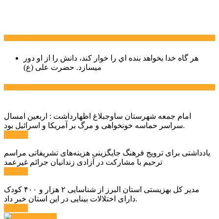
سخن روز
هر گاه خدا بخواهد بنده اي را خوار كند، دانش را از او دور
میسازد.
حضرت علی (ع)
آخرین اخبار:
امام جمعه شهرستان ساوجبلاغ اظهارداشت : اربعین امسال
سراسر حماسه خونخواهی و مرگ بر آمریکا و اسرائیل بود.
ادامه ...
یادداشتی برای ترویج فرهنگ جایگزینی هزینه‌های تشریفاتی مراسم
ترحیم با مشارکت در آزادی زندانیان جرائم غیرعمد
ادامه ...
مدیر کل بهزیستی استان البرز از شناسایی ۲ هزار و ۴۰۰ کودک
دارای اختلالات بینایی در این استان خبر داد.
ادامه ...