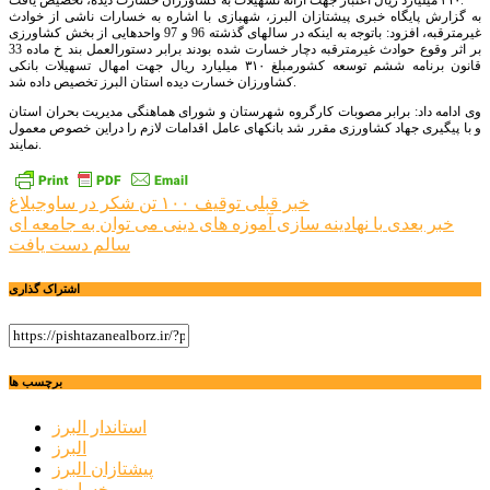
۳۱۰ میلیارد ریال اعتبار جهت ارائه تسهیلات به کشاورزان خسارت دیده، تخصیص یافت.
به گزارش پایگاه خبری پیشتازان البرز، شهبازی با اشاره به خسارات ناشی از خوادث
غیرمترقبه، افزود: باتوجه به اینکه در سالهای گذشته 96 و 97 واحدهایی از بخش کشاورزی
بر اثر وقوع حوادث غیرمترقبه دچار خسارت شده بودند برابر دستورالعمل بند خ ماده 33
قانون برنامه ششم توسعه کشورمبلغ ۳۱۰ میلیارد ریال جهت امهال تسهیلات بانکی
کشاورزان خسارت دیده استان البرز تخصیص داده شد.
وی ادامه داد: برابر مصوبات کارگروه شهرستان و شورای هماهنگی مدیریت بحران استان
و با پیگیری جهاد کشاورزی مقرر شد بانکهای عامل اقدامات لازم را دراین خصوص معمول
نمایند.
راهبری
خبر قبلی
توقیف ۱۰۰ تن شکر در ساوجبلاغ
خبر بعدی
با نهادینه سازی آموزه های دینی می توان به جامعه ای
نوشته
سالم دست یافت
اشتراک گذاری
برچسب ها
استاندار البرز
البرز
پیشتازان البرز
خسارت