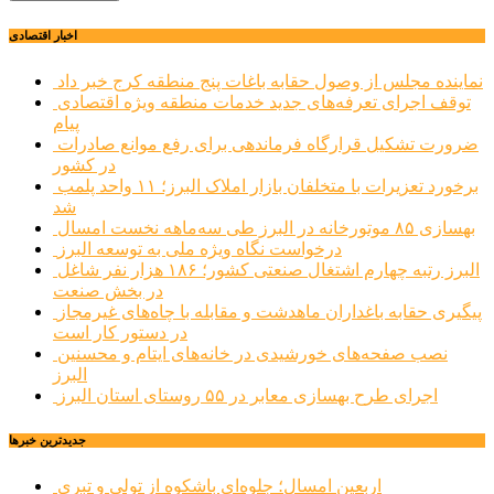
اخبار اقتصادی
نماینده مجلس از وصول حقابه باغات پنج منطقه کرج خبر داد
توقف اجرای تعرفه‌های جدید خدمات منطقه ویژه اقتصادی
پیام
ضرورت تشکیل قرارگاه فرماندهی برای رفع موانع صادرات
در کشور
برخورد تعزیرات با متخلفان بازار املاک البرز؛ ۱۱ واحد پلمب
شد
بهسازی ۸۵ موتورخانه در البرز طی سه‌ماهه نخست امسال
درخواست نگاه ویژه ملی به توسعه البرز
البرز رتبه چهارم اشتغال صنعتی کشور؛ ۱۸۶ هزار نفر شاغل
در بخش صنعت
پیگیری حقابه باغداران ماهدشت و مقابله با چاه‌های غیرمجاز
در دستور کار است
نصب صفحه‌های خورشیدی در خانه‌های ایتام و محسنین
البرز
اجرای طرح بهسازی معابر در ۵۵ روستای استان البرز
جديدترين خبرها
اربعین امسال؛ جلوه‌ای باشکوه از تولی و تبری