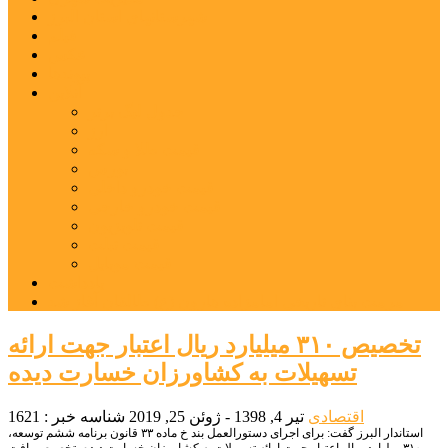
شهرستانهای استان البرز
فیلم
عکس
پیوندها
آنلاین
جدول لیگ برتر
ارز
قیمت طلا و سکه
بورس
قیمت خودرو داخلی
قیمت خودرو خارجی
قیمت تلویزیون
قیمت تبلت
قیمت موبایل
یادداشت
مرمت بنای تاریخی امامزاده هارون (ع) طالقان آغاز شد
تخصیص ۳۱۰ میلیارد ریال اعتبار جهت ارائه
تسهیلات به کشاورزان خسارت دیده
اقتصادی
تیر 4, 1398 - ژوئن 25, 2019
شناسه خبر : 1621
استاندار البرز گفت: برای اجرای دستورالعمل بند خ ماده ۳۳ قانون برنامه ششم توسعه،