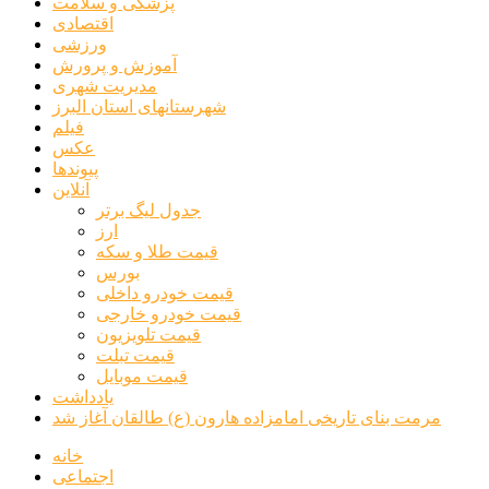
پزشکی و سلامت
اقتصادی
ورزشی
آموزش و پرورش
مدیریت شهری
شهرستانهای استان البرز
فیلم
عکس
پیوندها
آنلاین
جدول لیگ برتر
ارز
قیمت طلا و سکه
بورس
قیمت خودرو داخلی
قیمت خودرو خارجی
قیمت تلویزیون
قیمت تبلت
قیمت موبایل
یادداشت
مرمت بنای تاریخی امامزاده هارون (ع) طالقان آغاز شد
خانه
اجتماعی