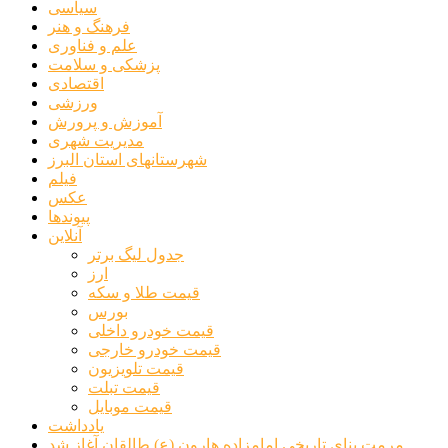
سیاسی
فرهنگ و هنر
علم و فناوری
پزشکی و سلامت
اقتصادی
ورزشی
آموزش و پرورش
مدیریت شهری
شهرستانهای استان البرز
فیلم
عکس
پیوندها
آنلاین
جدول لیگ برتر
ارز
قیمت طلا و سکه
بورس
قیمت خودرو داخلی
قیمت خودرو خارجی
قیمت تلویزیون
قیمت تبلت
قیمت موبایل
یادداشت
مرمت بنای تاریخی امامزاده هارون (ع) طالقان آغاز شد