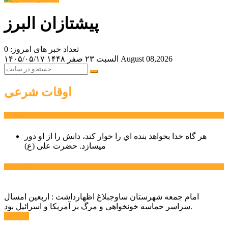
پیشتازان البرز
تعداد خبر های امروز: 0
August 08,2026
السبت ۲۳ صفر ۱۴۴۸
۱۴۰۵/۰۵/۱۷
اوقات شرعی
سخن روز
هر گاه خدا بخواهد بنده اي را خوار كند، دانش را از او دور
میسازد.
حضرت علی (ع)
آخرین اخبار:
امام جمعه شهرستان ساوجبلاغ اظهارداشت : اربعین امسال
سراسر حماسه خونخواهی و مرگ بر آمریکا و اسرائیل بود.
ادامه ...