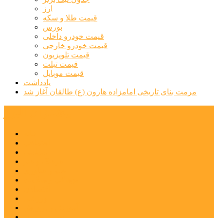
ارز
قیمت طلا و سکه
بورس
قیمت خودرو داخلی
قیمت خودرو خارجی
قیمت تلویزیون
قیمت تبلت
قیمت موبایل
یادداشت
مرمت بنای تاریخی امامزاده هارون (ع) طالقان آغاز شد
پیشتازان البرز
خانه
اجتماعی
سیاسی
فرهنگ و هنر
علم و فناوری
پزشکی و سلامت
اقتصادی
ورزشی
آموزش و پرورش
مدیریت شهری