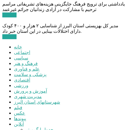
یادداشتی برای ترویج فرهنگ جایگزینی هزینه‌های تشریفاتی مراسم
ترحیم با مشارکت در آزادی زندانیان جرائم غیرعمد
ادامه ...
مدیر کل بهزیستی استان البرز از شناسایی ۲ هزار و ۴۰۰ کودک
دارای اختلالات بینایی در این استان خبر داد.
ادامه ...
خانه
اجتماعی
سیاسی
فرهنگ و هنر
علم و فناوری
پزشکی و سلامت
اقتصادی
ورزشی
آموزش و پرورش
مدیریت شهری
شهرستانهای استان البرز
فیلم
عکس
پیوندها
آنلاین
جدول لیگ برتر