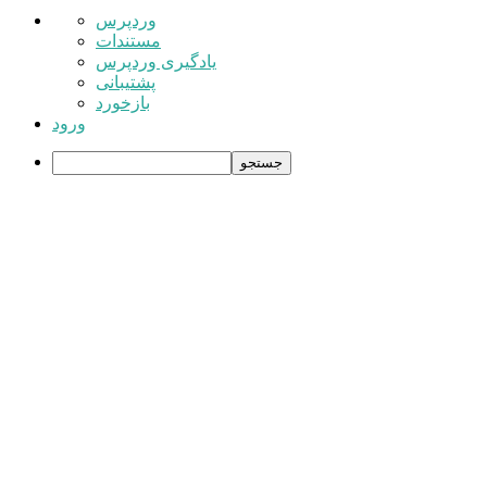
درباره
وردپرس
وردپرس
مستندات
یادگیری وردپرس
پشتیبانی
بازخورد
ورود
جستجو