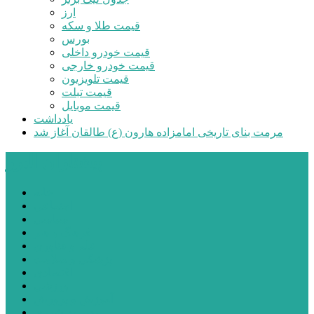
ارز
قیمت طلا و سکه
بورس
قیمت خودرو داخلی
قیمت خودرو خارجی
قیمت تلویزیون
قیمت تبلت
قیمت موبایل
یادداشت
مرمت بنای تاریخی امامزاده هارون (ع) طالقان آغاز شد
پیشتازان البرز
خانه
اجتماعی
سیاسی
فرهنگ و هنر
علم و فناوری
پزشکی و سلامت
اقتصادی
ورزشی
آموزش و پرورش
مدیریت شهری