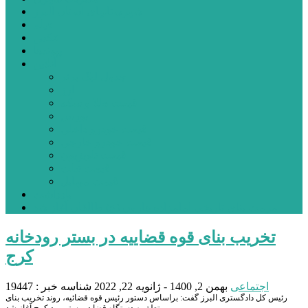
شهرستانهای استان البرز
فیلم
عکس
پیوندها
آنلاین
جدول لیگ برتر
ارز
قیمت طلا و سکه
بورس
قیمت خودرو داخلی
قیمت خودرو خارجی
قیمت تلویزیون
قیمت تبلت
قیمت موبایل
یادداشت
مرمت بنای تاریخی امامزاده هارون (ع) طالقان آغاز شد
تخریب بنای قوه قضاییه در بستر رودخانه
کرج
اجتماعی
بهمن 2, 1400 - ژانویه 22, 2022
شناسه خبر : 19447
رئیس کل دادگستری البرز گفت: براساس دستور رئیس قوه قضائیه، روند تخریب بنای