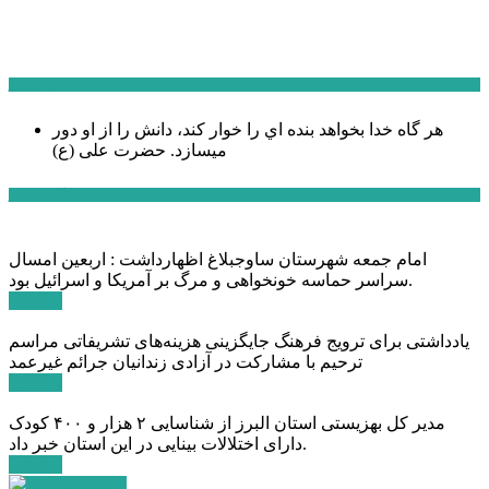
سخن روز
هر گاه خدا بخواهد بنده اي را خوار كند، دانش را از او دور
میسازد.
حضرت علی (ع)
آخرین اخبار:
امام جمعه شهرستان ساوجبلاغ اظهارداشت : اربعین امسال
سراسر حماسه خونخواهی و مرگ بر آمریکا و اسرائیل بود.
ادامه ...
یادداشتی برای ترویج فرهنگ جایگزینی هزینه‌های تشریفاتی مراسم
ترحیم با مشارکت در آزادی زندانیان جرائم غیرعمد
ادامه ...
مدیر کل بهزیستی استان البرز از شناسایی ۲ هزار و ۴۰۰ کودک
دارای اختلالات بینایی در این استان خبر داد.
ادامه ...