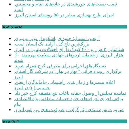
نصب صفحه‌های خورشیدی در خانه‌های ایتام و محسنین
البرز
اجرای طرح بهسازی معابر در ۵۵ روستای استان البرز
جديدترين خبرها
اربعین امسال؛ جلوه‌ای باشکوه از تولی و تبری
بزرگ‌ترین تاج گل، آزادی یک انسان است
شناسایی ۲ هزار و ۴۰۰ کودک دارای اختلالات بینایی در البرز
۶۰ هزار البرزی از خدمات اردوهای جهادی سلامت بهره‌مند
شدند
دستگاه‌های اجرایی برای معرفی کرج همراه شوند
برگزاری رویداد قرآنی ” بهار در بهار” در شرکت گاز استان
البرز
اعلام مسیرها و زمان‌بندی راهپیمایی جاماندگان اربعین
حسینی (ع) در البرز
نماینده مجلس از وصول حقابه باغات پنج منطقه کرج خبر داد
توقف اجرای تعرفه‌های جدید خدمات منطقه ویژه اقتصادی
پیام
ضرورت بهره مندی ایثارگران از ظرفیت های ورزشی البرز
کاریکاتور روز