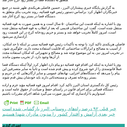
متعلق به دستگاه قضا در بستر رود کرج آغاز شد.
به گزارش پایگاه خبری پیشتازان البرز ، حسین فاضلی هریکندی ظهر شنبه در جمع
خبرنگاران اظهار کرد: براساس دستور رئیس قوه قضائیه، روند تخریب بنای متعلق به
دستگاه قضا در بستر رود کرج آغاز شد.
وی با اشاره به اینکه قدمت این ساختمان ۵۰ سال است و به همین صورت به قوه قضائیه
منتقل شده است، گفت: این ساختمان قدیمی که بعد از انقلاب به قوه قضائیه منتقل شده
است، امروز کاملاً تخریب خواهد شد و بستر و حریم رودخانه کرج در این قسمت رود
آزادسازی می‌شود.
فاضلی هریکندی تاکید کرد: با توجه به تأکیدات رئیس قوه قضائیه مبنی بر اینکه تا حد امکان،
از آسیب به مصالح و ابزارآلات ساختمانی که قابلیت استفاده مجدد دارند، جلوگیری شود،
در تخریب امروز نیز، به این موضوع توجه شد و مصالح و تجهیزاتی که امکان استفاده مجدد
از آن‌ها وجود دارد، از تخریب مصون ماندند.
وی با اشاره به اینکه این اقدام قوه قضائیه دو پیام دارد اظهار کرد: اولاً اینکه دستگاه قضا
عملاً قانونمندی را از خود شروع کرده و پیش قدم شده است و ثانیاً به سایر متصرفین این
پیام را می‌دهد که دستگاه‌های اجرایی، نهادهای عمومی و سایر ارگان‌هایی که در حریم و
بستر رودخانه تصرف و مستحدثاتی دارند باید خودشان پیش قدم شوند.
رئیس کل دادگستری استان البرز تاکید کرد: اقدام امروز قوه قضائیه مؤید عزم و اراده
دستگاه قضائی برای اجرای قانون در راستای حفظ و صیانت از حقوق عامه است و
امیدواریم با آزادسازی که امروز صورت می‌گیرد شاهد اجرای مقررات باشیم.
راهبری
خبر قبلی
۹۲ درصد راه‌های روستایی البرز بازگشایی شده است
خبر بعدی
آرامش و اقتدار کشور را مدیون مادران شهدا هستیم
نوشته
اشتراک گذاری