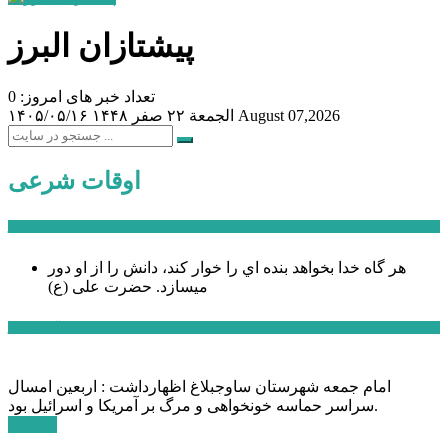
پیشتازان البرز
تعداد خبر های امروز: 0
August 07,2026
الجمعة ۲۲ صفر ۱۴۴۸
۱۴۰۵/۰۵/۱۶
اوقات شرعی
سخن روز
هر گاه خدا بخواهد بنده اي را خوار كند، دانش را از او دور
میسازد.
حضرت علی (ع)
آخرین اخبار:
امام جمعه شهرستان ساوجبلاغ اظهارداشت : اربعین امسال
سراسر حماسه خونخواهی و مرگ بر آمریکا و اسرائیل بود.
ادامه ...