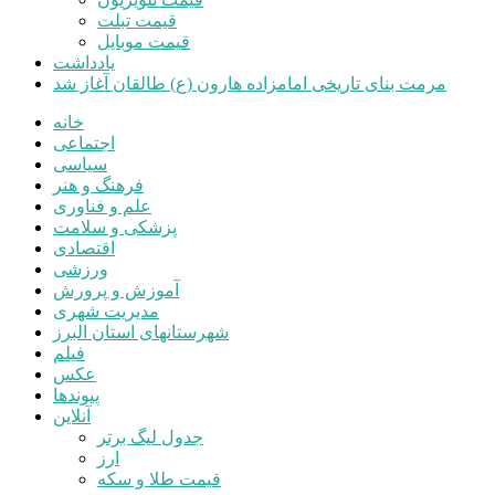
قیمت تبلت
قیمت موبایل
یادداشت
مرمت بنای تاریخی امامزاده هارون (ع) طالقان آغاز شد
خانه
اجتماعی
سیاسی
فرهنگ و هنر
علم و فناوری
پزشکی و سلامت
اقتصادی
ورزشی
آموزش و پرورش
مدیریت شهری
شهرستانهای استان البرز
فیلم
عکس
پیوندها
آنلاین
جدول لیگ برتر
ارز
قیمت طلا و سکه