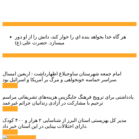
سخن روز
هر گاه خدا بخواهد بنده اي را خوار كند، دانش را از او دور
میسازد.
حضرت علی (ع)
آخرین اخبار:
امام جمعه شهرستان ساوجبلاغ اظهارداشت : اربعین امسال
سراسر حماسه خونخواهی و مرگ بر آمریکا و اسرائیل بود.
ادامه ...
یادداشتی برای ترویج فرهنگ جایگزینی هزینه‌های تشریفاتی مراسم
ترحیم با مشارکت در آزادی زندانیان جرائم غیرعمد
ادامه ...
مدیر کل بهزیستی استان البرز از شناسایی ۲ هزار و ۴۰۰ کودک
دارای اختلالات بینایی در این استان خبر داد.
ادامه ...