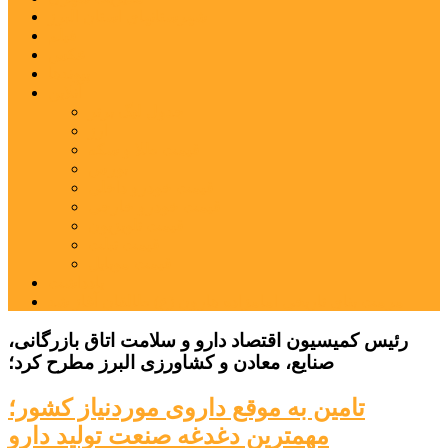
شهرستانهای استان البرز
فیلم
عکس
پیوندها
آنلاین
جدول لیگ برتر
ارز
قیمت طلا و سکه
بورس
قیمت خودرو داخلی
قیمت خودرو خارجی
قیمت تلویزیون
قیمت تبلت
قیمت موبایل
یادداشت
مرمت بنای تاریخی امامزاده هارون (ع) طالقان آغاز شد
رئیس کمیسیون اقتصاد دارو و سلامت اتاق بازرگانی،
صنایع، معادن و کشاورزی البرز مطرح کرد؛
تامین به موقع داروی موردنیاز کشور؛
مهمترین دغدغه صنعت تولید دارو