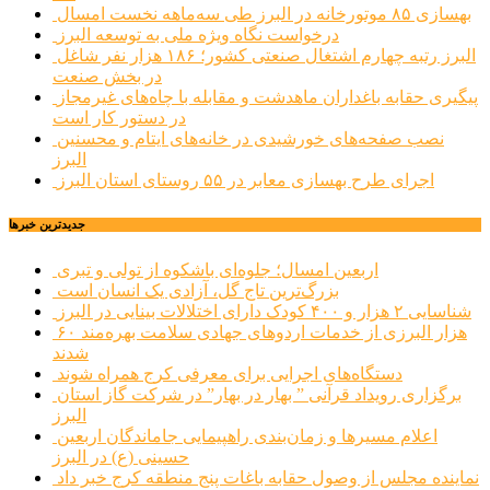
بهسازی ۸۵ موتورخانه در البرز طی سه‌ماهه نخست امسال
درخواست نگاه ویژه ملی به توسعه البرز
البرز رتبه چهارم اشتغال صنعتی کشور؛ ۱۸۶ هزار نفر شاغل
در بخش صنعت
پیگیری حقابه باغداران ماهدشت و مقابله با چاه‌های غیرمجاز
در دستور کار است
نصب صفحه‌های خورشیدی در خانه‌های ایتام و محسنین
البرز
اجرای طرح بهسازی معابر در ۵۵ روستای استان البرز
جديدترين خبرها
اربعین امسال؛ جلوه‌ای باشکوه از تولی و تبری
بزرگ‌ترین تاج گل، آزادی یک انسان است
شناسایی ۲ هزار و ۴۰۰ کودک دارای اختلالات بینایی در البرز
۶۰ هزار البرزی از خدمات اردوهای جهادی سلامت بهره‌مند
شدند
دستگاه‌های اجرایی برای معرفی کرج همراه شوند
برگزاری رویداد قرآنی ” بهار در بهار” در شرکت گاز استان
البرز
اعلام مسیرها و زمان‌بندی راهپیمایی جاماندگان اربعین
حسینی (ع) در البرز
نماینده مجلس از وصول حقابه باغات پنج منطقه کرج خبر داد