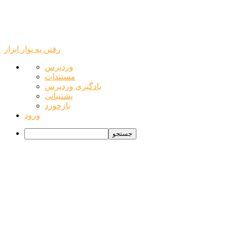
رفتن به نوار ابزار
درباره
وردپرس
وردپرس
مستندات
یادگیری وردپرس
پشتیبانی
بازخورد
ورود
جستجو