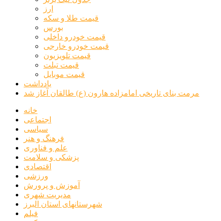
ارز
قیمت طلا و سکه
بورس
قیمت خودرو داخلی
قیمت خودرو خارجی
قیمت تلویزیون
قیمت تبلت
قیمت موبایل
یادداشت
مرمت بنای تاریخی امامزاده هارون (ع) طالقان آغاز شد
خانه
اجتماعی
سیاسی
فرهنگ و هنر
علم و فناوری
پزشکی و سلامت
اقتصادی
ورزشی
آموزش و پرورش
مدیریت شهری
شهرستانهای استان البرز
فیلم