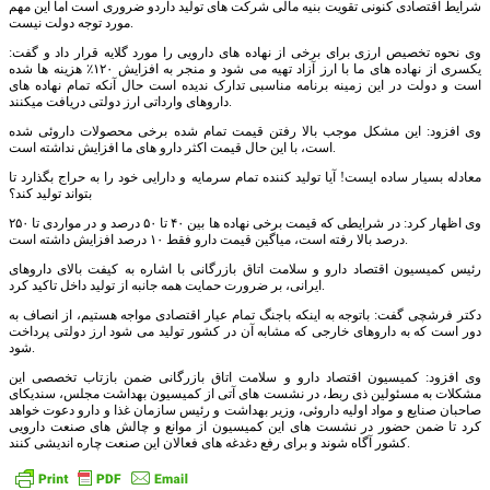
شرایط اقتصادی کنونی تقویت بنیه مالی شرکت های تولید داردو ضروری است اما این مهم
مورد توجه دولت نیست.
وی نحوه تخصیص ارزی برای برخی از نهاده های دارویی را مورد گلایه قرار داد و گفت:
یکسری از نهاده های ما با ارز آزاد تهیه می شود و منجر به افزایش ۱۲۰٪ هزینه ها شده
است و دولت در این زمینه برنامه مناسبی تدارک ندیده است حال آنکه تمام نهاده های
داروهای وارداتی ارز دولتی دریافت میکنند.
وی افزود: این مشکل موجب بالا رفتن‌ قیمت تمام شده برخی محصولات داروئی شده
است، با این حال قیمت اکثر دارو های ما افزایش نداشته است.
معادله بسیار ساده ایست! آیا تولید کننده تمام سرمایه و دارایی خود را به حراج بگذارد تا
بتواند تولید کند؟
وی اظهار کرد: در شرایطی که قیمت برخی نهاده ها بین ۴۰ تا ۵۰ درصد و در مواردی تا ۲۵۰
درصد بالا رفته است، میاگین قیمت دارو فقط ۱۰ درصد افزایش داشته است.
رئیس کمیسیون اقتصاد دارو و سلامت اتاق بازرگانی با اشاره به کیفت بالای داروهای
ایرانی، بر ضرورت حمایت همه جانبه از تولید داخل تاکید کرد.
دکتر فرشچی گفت: باتوجه به اینکه باجنگ تمام عیار اقتصادی مواجه هستیم، از انصاف به
دور است که به داروهای خارجی که مشابه آن در کشور تولید می شود ارز دولتی پرداخت
شود.
وی افزود: کمیسیون اقتصاد دارو و سلامت اتاق بازرگانی ضمن بازتاب تخصصی این
مشکلات به مسئولین ذی ربط، در نشست های آتی از کمیسیون بهداشت مجلس، سندیکای
صاحبان صنایع و مواد اولیه داروئی، وزیر بهداشت و رئیس سازمان غذا و دارو دعوت خواهد
کرد تا ضمن حضور در نشست های این کمیسیون از موانع و چالش های صنعت دارویی
کشور آگاه شوند و برای رفع دغدغه های فعالان این صنعت چاره اندیشی کنند.