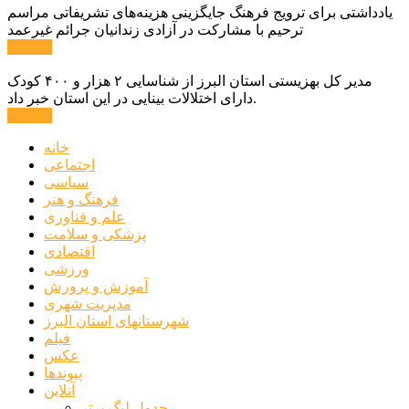
یادداشتی برای ترویج فرهنگ جایگزینی هزینه‌های تشریفاتی مراسم
ترحیم با مشارکت در آزادی زندانیان جرائم غیرعمد
ادامه ...
مدیر کل بهزیستی استان البرز از شناسایی ۲ هزار و ۴۰۰ کودک
دارای اختلالات بینایی در این استان خبر داد.
ادامه ...
خانه
اجتماعی
سیاسی
فرهنگ و هنر
علم و فناوری
پزشکی و سلامت
اقتصادی
ورزشی
آموزش و پرورش
مدیریت شهری
شهرستانهای استان البرز
فیلم
عکس
پیوندها
آنلاین
جدول لیگ برتر