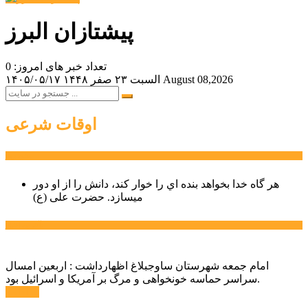
پیشتازان البرز
تعداد خبر های امروز: 0
August 08,2026
السبت ۲۳ صفر ۱۴۴۸
۱۴۰۵/۰۵/۱۷
اوقات شرعی
سخن روز
هر گاه خدا بخواهد بنده اي را خوار كند، دانش را از او دور
میسازد.
حضرت علی (ع)
آخرین اخبار:
امام جمعه شهرستان ساوجبلاغ اظهارداشت : اربعین امسال
سراسر حماسه خونخواهی و مرگ بر آمریکا و اسرائیل بود.
ادامه ...