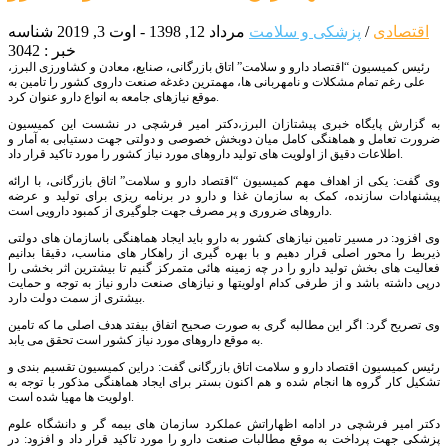
اقتصادی
/
پزشکی و سلامت
مرداد 12, 1398 - اوت 3, 2019
شناسه
خبر : 3042
رئیس کمیسیون “اقتصاد دارو و سلامت” اتاق بازرگانی، صنایع، معادن و کشاورزی البرز،
علی رغم تمام مشکلات و نامهربانی ها، مهمترین دغدغه صنعت داروی کشور را تامین به
موقع نیازهای جامعه به انواع دارو عنوان کرد.
به گزارش پایگاه خبری پیشتازان البرز،دکتر امیر فرشچی در نشست این کمیسیون
ضرورت تعامل و هماهنگی کامل میان دوبخش خصوصی و دولتی جهت دستیابی به آمار و
اطلاعات دقیق از اولویت های تولید داروهای مورد نیاز کشور را مورد تاکید قرار داد.
وی گفت: یکی از اهداف مهم کمیسیون “اقتصاد دارو و سلامت” اتاق بازرگانی، با ارائه
پیشنهادات سازنده، کمک به سازمان غذا و دارو در برنامه ریزی برای تولید و عرضه
داروهای ضروری و پر مصرف جهت جلوگیری از کمبود دارویی است.
وی افزود: در مسیر تامین نیازهای کشور به دارو باید ایجاد هماهنگی باسازمان های دولتی
ذیربط را محور اصلی قرار دهیم و با بهره گیری از راهکار های مناسب، دقیقا بدانیم
فعالیت های بخش تولید دارو را در چه زمینه هائی متمرکز گنیم تا بیشترین اثر بخشی را
درپی داشته باشد و از طرفی کدام اولویتها و نیازهای صنعت دارو نیاز به توجه و حمایت
بیشتری از سمت دولت دارد.
وی تصریح گرد: اگر این مطالبه گری به صورت صحیح اتفاق بیفتد هدف اصلی ما که تامین
به موقع داروهای مورد نیاز کشور است تحقق می یابد.
رئیس کمیسیون اقتصاد دارو و سلامت اتاق بازرگانی گفت: دراین کمیسیون تقسیم بندی و
تشکیل کار گروه ها انجام شده و هم اکنون بستر برای ایجاد هماهنگی مذکور با توجه به
اولویت ها مهیا شده است.
دکتر امیر فرشچی در ادامه اظهاراتش عملکرد سازمان های بیمه گر و دانشگاه علوم
پزشکی جهت پرداخت به موقع مطالبات صنعت دارو را مورد تاکید قرار داد و افزود: در