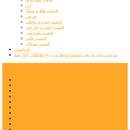
ارز
قیمت طلا و سکه
بورس
قیمت خودرو داخلی
قیمت خودرو خارجی
قیمت تلویزیون
قیمت تبلت
قیمت موبایل
یادداشت
مرمت بنای تاریخی امامزاده هارون (ع) طالقان آغاز شد
پیشتازان البرز
خانه
اجتماعی
سیاسی
فرهنگ و هنر
علم و فناوری
پزشکی و سلامت
اقتصادی
ورزشی
آموزش و پرورش
مدیریت شهری