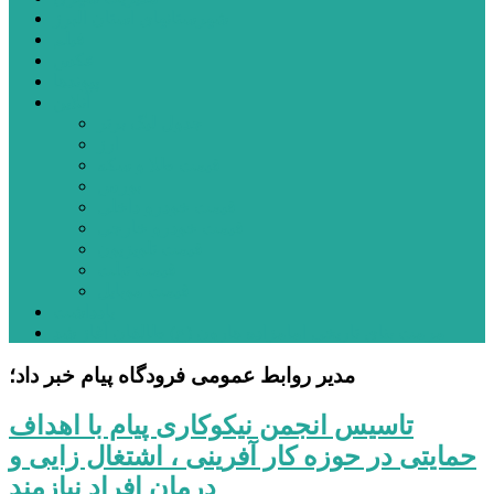
شهرستانهای استان البرز
فیلم
عکس
پیوندها
آنلاین
جدول لیگ برتر
ارز
قیمت طلا و سکه
بورس
قیمت خودرو داخلی
قیمت خودرو خارجی
قیمت تلویزیون
قیمت تبلت
قیمت موبایل
یادداشت
مرمت بنای تاریخی امامزاده هارون (ع) طالقان آغاز شد
مدیر روابط عمومی فرودگاه پیام خبر داد؛
تاسیس انجمن نیكوكاری پیام با اهداف
حمایتی در حوزه كار آفرینی ، اشتغال زایی و
درمان افراد نیازمند