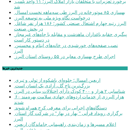
برخورد تعزیرات با متخلفان بازار املاک البرز؛ ۱۱ واحد پلمب
شد
بهسازی ۸۵ موتورخانه در البرز طی سه‌ماهه نخست امسال
درخواست نگاه ویژه ملی به توسعه البرز
البرز رتبه چهارم اشتغال صنعتی کشور؛ ۱۸۶ هزار نفر شاغل
در بخش صنعت
پیگیری حقابه باغداران ماهدشت و مقابله با چاه‌های غیرمجاز
در دستور کار است
نصب صفحه‌های خورشیدی در خانه‌های ایتام و محسنین
البرز
اجرای طرح بهسازی معابر در ۵۵ روستای استان البرز
جديدترين خبرها
اربعین امسال؛ جلوه‌ای باشکوه از تولی و تبری
بزرگ‌ترین تاج گل، آزادی یک انسان است
شناسایی ۲ هزار و ۴۰۰ کودک دارای اختلالات بینایی در البرز
۶۰ هزار البرزی از خدمات اردوهای جهادی سلامت بهره‌مند
شدند
دستگاه‌های اجرایی برای معرفی کرج همراه شوند
برگزاری رویداد قرآنی ” بهار در بهار” در شرکت گاز استان
البرز
اعلام مسیرها و زمان‌بندی راهپیمایی جاماندگان اربعین
حسینی (ع) در البرز