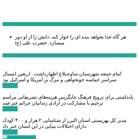
سخن روز
هر گاه خدا بخواهد بنده اي را خوار كند، دانش را از او دور
میسازد.
حضرت علی (ع)
آخرین اخبار:
امام جمعه شهرستان ساوجبلاغ اظهارداشت : اربعین امسال
سراسر حماسه خونخواهی و مرگ بر آمریکا و اسرائیل بود.
ادامه ...
یادداشتی برای ترویج فرهنگ جایگزینی هزینه‌های تشریفاتی مراسم
ترحیم با مشارکت در آزادی زندانیان جرائم غیرعمد
ادامه ...
مدیر کل بهزیستی استان البرز از شناسایی ۲ هزار و ۴۰۰ کودک
دارای اختلالات بینایی در این استان خبر داد.
ادامه ...