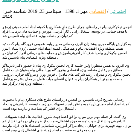
اجتماعی
/
اقتصادی
مهر 1, 1398 - سپتامبر 23, 2019
شناسه خبر :
4948
انجمن نیکوکاری پیام در راستای اجرای طرح های همکاری با کمیته امداد امام خمینی (ره) و
با هدف حمایتی در توسعه اشتغال زایی ، کار آفرینی،آموزش و حمایت های درمانی افراد
کم توان در منطقه ویژه اقتصادی پیام تاسیس شد .
به گزارش پایگاه خبری پیشتازان البرز، رحمانی مدیر روابط عمومی فرودگاه پیام گفت :به
همت منطقه ویژه اقتصادی پیام و هماهنگی کمیته امداد امام خمینی (ره) استان البرز
انجمن نیکوکاری پیام با هدف کار آفرینی،آموزش و حمایت های درمانی افراد کم توان در
منطقه ویژه اقتصادی پیام تاسیس شد .
وی افزود :به همین منظور اولین جلسه کاری انجمن نیکوکاری پیام با حضور دکتر نادرثناگو
مطلق مدیرعامل منطقه ویژه اقتصادی وفرودگاه بین المللی پیام بعنوان هیات عامل
انجمن نیکوکاری و مدیران ارشد شرکت های مادیران فرش وزرا و نیروگاه حرارتی برودتی
منطقه و دو تن از همکاران پیام به عنوان اعضای هیات عامل در محل دفتر مدیرعامل
منطقه ویژه پیام برگزار شد .
رحمانی تصریح کرد:، تاسیس این انجمن در راستای طرح های همکاری پیام با مجموعه
کمیته امداد امام خمینی (ره) و به منظور ایجاد تسهیلات در زمینه توسعه کارآفرینی و ایجاد
اشتغال برای قشر کم بضاعت و نیازمند بوده است .
وی گفت: از جمله مهم ترین موارد توافق اعضاجهت شروع فعالیت ها ، ایجاد تسهیلات ،
کارآفرینی و اشتغال جهت توسعه حوزه اشتغال،حمایت از طرح های درمانی اقشار کم
توان ، تهیه جهیزیه برای جوانان ، ایجاد مراکز آموزش، شناسایی استعداد ها ی افراد نیازمند
جهت معرفی به صنعت و ایجاد زمینه های اشتغال زایی بوده است