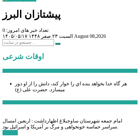
پیشتازان البرز
تعداد خبر های امروز: 0
August 08,2026
السبت ۲۳ صفر ۱۴۴۸
۱۴۰۵/۰۵/۱۷
اوقات شرعی
سخن روز
هر گاه خدا بخواهد بنده اي را خوار كند، دانش را از او دور
میسازد.
حضرت علی (ع)
آخرین اخبار:
امام جمعه شهرستان ساوجبلاغ اظهارداشت : اربعین امسال
سراسر حماسه خونخواهی و مرگ بر آمریکا و اسرائیل بود.
ادامه ...