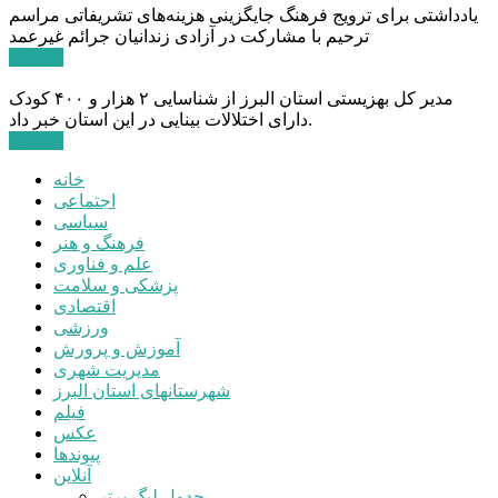
یادداشتی برای ترویج فرهنگ جایگزینی هزینه‌های تشریفاتی مراسم
ترحیم با مشارکت در آزادی زندانیان جرائم غیرعمد
ادامه ...
مدیر کل بهزیستی استان البرز از شناسایی ۲ هزار و ۴۰۰ کودک
دارای اختلالات بینایی در این استان خبر داد.
ادامه ...
خانه
اجتماعی
سیاسی
فرهنگ و هنر
علم و فناوری
پزشکی و سلامت
اقتصادی
ورزشی
آموزش و پرورش
مدیریت شهری
شهرستانهای استان البرز
فیلم
عکس
پیوندها
آنلاین
جدول لیگ برتر