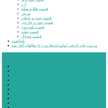
ارز
قیمت طلا و سکه
بورس
قیمت خودرو داخلی
قیمت خودرو خارجی
قیمت تلویزیون
قیمت تبلت
قیمت موبایل
یادداشت
مرمت بنای تاریخی امامزاده هارون (ع) طالقان آغاز شد
پیشتازان البرز
خانه
اجتماعی
سیاسی
فرهنگ و هنر
علم و فناوری
پزشکی و سلامت
اقتصادی
ورزشی
آموزش و پرورش
مدیریت شهری