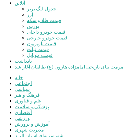
آنلاین
جدول لیگ برتر
ارز
قیمت طلا و سکه
بورس
قیمت خودرو داخلی
قیمت خودرو خارجی
قیمت تلویزیون
قیمت تبلت
قیمت موبایل
یادداشت
مرمت بنای تاریخی امامزاده هارون (ع) طالقان آغاز شد
خانه
اجتماعی
سیاسی
فرهنگ و هنر
علم و فناوری
پزشکی و سلامت
اقتصادی
ورزشی
آموزش و پرورش
مدیریت شهری
شهرستانهای استان البرز