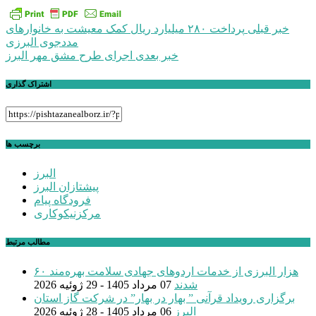
راهبری
خبر قبلی
پرداخت ۲۸۰ میلیارد ریال کمک معیشت به خانوارهای
مددجوی البرزی
نوشته
خبر بعدی
اجرای طرح مشق مهر البرز
اشتراک گذاری
برچسب ها
البرز
پیشتازان البرز
فرودگاه پیام
مرکزنیکوکاری
مطالب مرتبط
۶۰ هزار البرزی از خدمات اردوهای جهادی سلامت بهره‌مند
شدند
07 مرداد 1405 - 29 ژوئیه 2026
برگزاری رویداد قرآنی ” بهار در بهار” در شرکت گاز استان
البرز
06 مرداد 1405 - 28 ژوئیه 2026