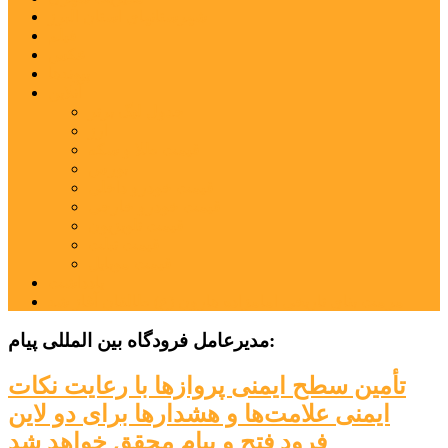
شهرستانهای استان البرز
فیلم
عکس
پیوندها
آنلاین
جدول لیگ برتر
ارز
قیمت طلا و سکه
بورس
قیمت خودرو داخلی
قیمت خودرو خارجی
قیمت تلویزیون
قیمت تبلت
قیمت موبایل
یادداشت
مرمت بنای تاریخی امامزاده هارون (ع) طالقان آغاز شد
مدیرعامل فرودگاه بین المللی پیام:
تأمین سطح ایمنی پروازها با رعایت نکات
ایمنی علامت‌ها و هشدارها برای دو لاین
فرود فتح و پیام محقق خواهد شد