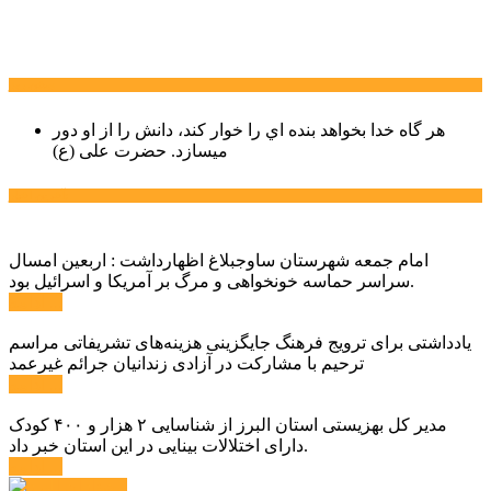
سخن روز
هر گاه خدا بخواهد بنده اي را خوار كند، دانش را از او دور
میسازد.
حضرت علی (ع)
آخرین اخبار:
امام جمعه شهرستان ساوجبلاغ اظهارداشت : اربعین امسال
سراسر حماسه خونخواهی و مرگ بر آمریکا و اسرائیل بود.
ادامه ...
یادداشتی برای ترویج فرهنگ جایگزینی هزینه‌های تشریفاتی مراسم
ترحیم با مشارکت در آزادی زندانیان جرائم غیرعمد
ادامه ...
مدیر کل بهزیستی استان البرز از شناسایی ۲ هزار و ۴۰۰ کودک
دارای اختلالات بینایی در این استان خبر داد.
ادامه ...