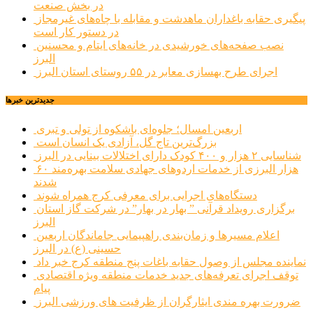
در بخش صنعت
پیگیری حقابه باغداران ماهدشت و مقابله با چاه‌های غیرمجاز
در دستور کار است
نصب صفحه‌های خورشیدی در خانه‌های ایتام و محسنین
البرز
اجرای طرح بهسازی معابر در ۵۵ روستای استان البرز
جديدترين خبرها
اربعین امسال؛ جلوه‌ای باشکوه از تولی و تبری
بزرگ‌ترین تاج گل، آزادی یک انسان است
شناسایی ۲ هزار و ۴۰۰ کودک دارای اختلالات بینایی در البرز
۶۰ هزار البرزی از خدمات اردوهای جهادی سلامت بهره‌مند
شدند
دستگاه‌های اجرایی برای معرفی کرج همراه شوند
برگزاری رویداد قرآنی ” بهار در بهار” در شرکت گاز استان
البرز
اعلام مسیرها و زمان‌بندی راهپیمایی جاماندگان اربعین
حسینی (ع) در البرز
نماینده مجلس از وصول حقابه باغات پنج منطقه کرج خبر داد
توقف اجرای تعرفه‌های جدید خدمات منطقه ویژه اقتصادی
پیام
ضرورت بهره مندی ایثارگران از ظرفیت های ورزشی البرز