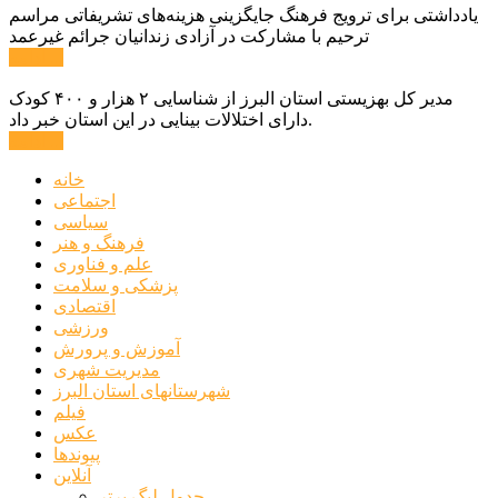
یادداشتی برای ترویج فرهنگ جایگزینی هزینه‌های تشریفاتی مراسم
ترحیم با مشارکت در آزادی زندانیان جرائم غیرعمد
ادامه ...
مدیر کل بهزیستی استان البرز از شناسایی ۲ هزار و ۴۰۰ کودک
دارای اختلالات بینایی در این استان خبر داد.
ادامه ...
خانه
اجتماعی
سیاسی
فرهنگ و هنر
علم و فناوری
پزشکی و سلامت
اقتصادی
ورزشی
آموزش و پرورش
مدیریت شهری
شهرستانهای استان البرز
فیلم
عکس
پیوندها
آنلاین
جدول لیگ برتر