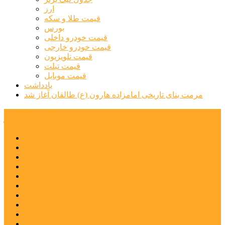
ارز
قیمت طلا و سکه
بورس
قیمت خودرو داخلی
قیمت خودرو خارجی
قیمت تلویزیون
قیمت تبلت
قیمت موبایل
یادداشت
مرمت بنای تاریخی امامزاده هارون (ع) طالقان آغاز شد
پیشتازان البرز
خانه
اجتماعی
سیاسی
فرهنگ و هنر
علم و فناوری
پزشکی و سلامت
اقتصادی
ورزشی
آموزش و پرورش
مدیریت شهری