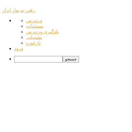
رفتن به نوار ابزار
درباره
وردپرس
وردپرس
مستندات
یادگیری وردپرس
پشتیبانی
بازخورد
ورود
جستجو