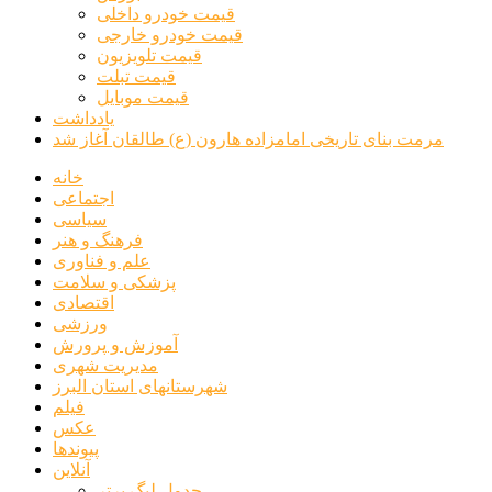
قیمت خودرو داخلی
قیمت خودرو خارجی
قیمت تلویزیون
قیمت تبلت
قیمت موبایل
یادداشت
مرمت بنای تاریخی امامزاده هارون (ع) طالقان آغاز شد
خانه
اجتماعی
سیاسی
فرهنگ و هنر
علم و فناوری
پزشکی و سلامت
اقتصادی
ورزشی
آموزش و پرورش
مدیریت شهری
شهرستانهای استان البرز
فیلم
عکس
پیوندها
آنلاین
جدول لیگ برتر