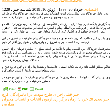
اقتصادی
خرداد 26, 1398 - ژوئن 16, 2019
شناسه خبر : 1229
مدیرعامل فرودگاه بین المللی پیام گفت: ابهامات مسافربری شدن فرودگاه پیام برطرف
شد و این موضوع در دستور کار هیئت دولت قرارگرفته است.
به گزارش پایگاه خبری پیشتازان البرز، نادر ثناگو مطلق بدر حاشیه بازدید وزیر ارتباطات و
فناوری اطلاعات از فرودگاه بین المللی پیام با اشاره به اینکه این مجموعه سالانه ۶۰۰ هزار
نفر را جابه‌جا خواهد کرد، اظهار کرد: این آمار معادل چهار پرواز در طول یک روز است.
وی بابیان این مطلب که زیرساخت‌های مجموعه فرودگاه پیام ظرفیت بیشتری در این
زمینه دارد، ادامه داد: برای شروع از چهار پرواز در طول روز آغاز کرده‌ایم.
مدیرعامل فرودگاه بین المللی پیام با تأکید بر اینکه مبلغ ۶۰ میلیارد تومان برای تأمین
زیرساخت‌های مجموعه فرودگاه پیام هزینه شده است، ادامه داد: هم‌راستایی فرودگاه فتح
و فرودگاه پیام مسافربر شدن فرودگاه پیام را به تعویق انداخته است که مقرر شد
مشکلات پیش رو برطرف شود.
ثناگو مطلق ادامه داد: رعایت نکات ایمنی، علامت‌ها و هشدارها برای دو لاین فرود فتح و
پیام سطح ایمنی پروازها را تأمین خواهد کرد.
وی در پایان گفت: ابهامات مسافربری شدن فرودگاه پیام برطرف شد و این موضوع در
دستور کار هیئت دولت قرارگرفته است.
راهبری
خبر قبلی
اجرای طرح مودت در امامزادگان کرج
خبر بعدی
28 خرداد؛ زمان برگزاری آزمون انتخاب و انتصاب مدیران
نوشته
مدارس