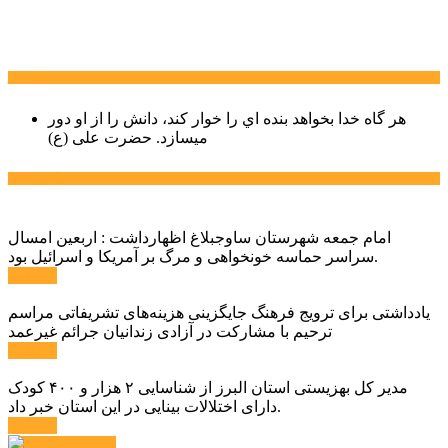
سخن روز
هر گاه خدا بخواهد بنده اي را خوار كند، دانش را از او دور
میسازد.
حضرت علی (ع)
آخرین اخبار:
امام جمعه شهرستان ساوجبلاغ اظهارداشت : اربعین امسال
سراسر حماسه خونخواهی و مرگ بر آمریکا و اسرائیل بود.
ادامه ...
یادداشتی برای ترویج فرهنگ جایگزینی هزینه‌های تشریفاتی مراسم
ترحیم با مشارکت در آزادی زندانیان جرائم غیرعمد
ادامه ...
مدیر کل بهزیستی استان البرز از شناسایی ۲ هزار و ۴۰۰ کودک
دارای اختلالات بینایی در این استان خبر داد.
ادامه ...