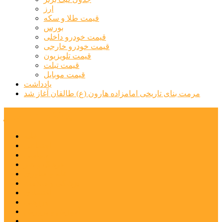
ارز
قیمت طلا و سکه
بورس
قیمت خودرو داخلی
قیمت خودرو خارجی
قیمت تلویزیون
قیمت تبلت
قیمت موبایل
یادداشت
مرمت بنای تاریخی امامزاده هارون (ع) طالقان آغاز شد
پیشتازان البرز
خانه
اجتماعی
سیاسی
فرهنگ و هنر
علم و فناوری
پزشکی و سلامت
اقتصادی
ورزشی
آموزش و پرورش
مدیریت شهری