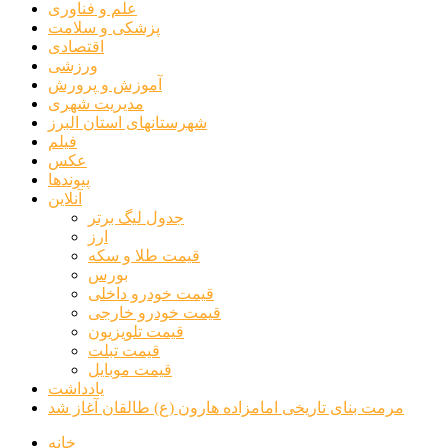
علم و فناوری
پزشکی و سلامت
اقتصادی
ورزشی
آموزش و پرورش
مدیریت شهری
شهرستانهای استان البرز
فیلم
عکس
پیوندها
آنلاین
جدول لیگ برتر
ارز
قیمت طلا و سکه
بورس
قیمت خودرو داخلی
قیمت خودرو خارجی
قیمت تلویزیون
قیمت تبلت
قیمت موبایل
یادداشت
مرمت بنای تاریخی امامزاده هارون (ع) طالقان آغاز شد
خانه