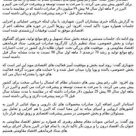
برای کشور پیش بینی می کردند، با سرعت به سمت توسعه و پیشرفت حرکت می کنیم و
البرز در ۳ ماهه اول سال ۹۸ بیش ۲۹ میلیون دلار صادرات داشته که در مقایسه با مدت
مشابه سال قبل ۷۰ درصد پیشرفت دلاری و ریالی داشته است.
به گزارش پایگاه خبری پیشتازان البرز، شهبازی، با بیان اینکه خروجی عملیاتی و اجرایی
جلسات همواره مورد تاکید است، افزود: این روزها البرز در حوزه های مختلف اعم از
اقتصادی موفق به کسب توفیقات ارزشمندی شده است.
وی ادامه داد: جلسات مستمر و نتیجه بخش ستاد تسهیل و رفع موانع تولید، شورای گفتگوی
دولت و بخش خصوصی، ستاد تنظیم بازار، کارگروه صادرات غیرنفتی، ستاد فرماندهی
اقتصاد مقاومتی و… موفقیت های بزرگی تحت عنوان طلایه داری کشور در جذب اعتبارات
رفع موانع تولید و رشد 70 درصدی 3 ماهه اول سال 98 نسبت به مدت مشابه سال قبل
داشته است.
شهبازی گفت: روند امید بخش و موفقیت آمیز فعالیت های اقتصادی موید این امر است که
بخش خصوصی، بالنده و پویا وارد میدان عمل شده و با حمایت های صورت گرفته فعالیت
های خود را مقتدرانه دنبال می کند.
وی افزود: علی رغم پیش بینی های دشمنان نظام که امسال را سالی سخت برای کشور
پیش بینی می کردند، با سرعت به سمت توسعه و پیشرفت حرکت می کنیم و البرز در 3
ماهه اول سال 98 بیش 29 میلیون دلار صادرات داشته که در مقایسه با مدت مشابه سال
قبل 70 درصد پیشرفت دلاری و ریالی داشته است.
استاندار البرز اضافه کرد: صادرات محصولات های تک دارویی و مواد غذایی از البرز به
کشورهای اروپایی و آسیای میانه به این معنا است که البرز با هم افزایی و تعامل بین
مسئولان نظام و بخش خصوصی در مسیر پیشرفت اقتصادی و رونق تولید قرار دارد.
وی گفت: بر اساس منویات مقام معظم رهبری که همواره بر تحقق اقتصاد مقاومتی به
عنوان یک اقتصاد درون زا و برون نگر تاکید دارند، با تمام قوا در البرز بدنبال اجرای برنامه
های ستاد فرماندهی اقتصاد مقاومتی هستیم.