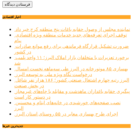
اخبار اقتصادی
نماینده مجلس از وصول حقابه باغات پنج منطقه کرج خبر داد
توقف اجرای تعرفه‌های جدید خدمات منطقه ویژه اقتصادی
پیام
ضرورت تشکیل قرارگاه فرماندهی برای رفع موانع صادرات
در کشور
برخورد تعزیرات با متخلفان بازار املاک البرز؛ ۱۱ واحد پلمب
شد
بهسازی ۸۵ موتورخانه در البرز طی سه‌ماهه نخست امسال
درخواست نگاه ویژه ملی به توسعه البرز
البرز رتبه چهارم اشتغال صنعتی کشور؛ ۱۸۶ هزار نفر شاغل
در بخش صنعت
پیگیری حقابه باغداران ماهدشت و مقابله با چاه‌های غیرمجاز
در دستور کار است
نصب صفحه‌های خورشیدی در خانه‌های ایتام و محسنین
البرز
اجرای طرح بهسازی معابر در ۵۵ روستای استان البرز
جديدترين خبرها