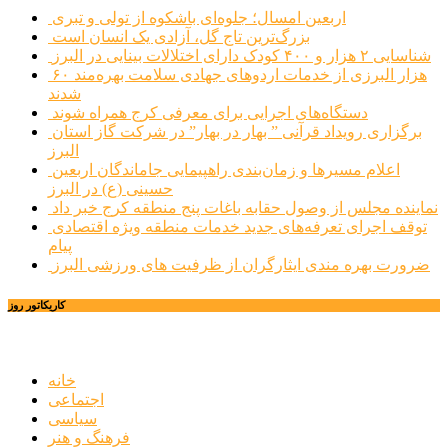
اربعین امسال؛ جلوه‌ای باشکوه از تولی و تبری
بزرگ‌ترین تاج گل، آزادی یک انسان است
شناسایی ۲ هزار و ۴۰۰ کودک دارای اختلالات بینایی در البرز
۶۰ هزار البرزی از خدمات اردوهای جهادی سلامت بهره‌مند
شدند
دستگاه‌های اجرایی برای معرفی کرج همراه شوند
برگزاری رویداد قرآنی ” بهار در بهار” در شرکت گاز استان
البرز
اعلام مسیرها و زمان‌بندی راهپیمایی جاماندگان اربعین
حسینی (ع) در البرز
نماینده مجلس از وصول حقابه باغات پنج منطقه کرج خبر داد
توقف اجرای تعرفه‌های جدید خدمات منطقه ویژه اقتصادی
پیام
ضرورت بهره مندی ایثارگران از ظرفیت های ورزشی البرز
کاریکاتور روز
خانه
اجتماعی
سیاسی
فرهنگ و هنر