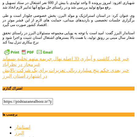
شهبازی افزود: امروز پرونده 8 واحد تولیدی با بیش از 600 نفر اشتغال در ستاد تسهیل و
رفع موانع تولید بررسی شد و در راستای حل موانع آنها تدابیر لازم اتخاذ شد.
وی عنوان کرد: در استان استراتژیک و مولد البرز، بخش خصوصی جلودار است و طی
برگزاری جلسات تخصصی و بازدیدهای میدانی، حمایت های لازم از این قشر موثر در
اقتصاد کشور صورت می گیرد.
استاندار البرز گفت: امید است با توجه به پویایی مجموعه مسئولان البرز در راستای تحقق
شعار سال مبنی بر رونق تولید، با همت بالا بسترهای اشتغال استان تثبیت و اجرا شود و
نرخ بیکاری تنزل پیدا کند
راهبری
خبر قبلی
کاشت و آبیاری 30 اصله نهال جریمه متهم تخلیه پسماند
غیرمجاز در نظرآباد
نوشته
خبر بعدی
حکم پنج میلیارد ریالی تعزیرات برای یک شرکت پالایش
در اشتهارد استان البرز
اشتراک گذاری
برچسب ها
استاندار
البرز