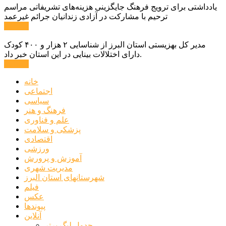
یادداشتی برای ترویج فرهنگ جایگزینی هزینه‌های تشریفاتی مراسم
ترحیم با مشارکت در آزادی زندانیان جرائم غیرعمد
ادامه ...
مدیر کل بهزیستی استان البرز از شناسایی ۲ هزار و ۴۰۰ کودک
دارای اختلالات بینایی در این استان خبر داد.
ادامه ...
خانه
اجتماعی
سیاسی
فرهنگ و هنر
علم و فناوری
پزشکی و سلامت
اقتصادی
ورزشی
آموزش و پرورش
مدیریت شهری
شهرستانهای استان البرز
فیلم
عکس
پیوندها
آنلاین
جدول لیگ برتر