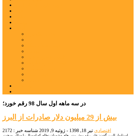
شهرستانهای استان البرز
فیلم
عکس
پیوندها
آنلاین
جدول لیگ برتر
ارز
قیمت طلا و سکه
بورس
قیمت خودرو داخلی
قیمت خودرو خارجی
قیمت تلویزیون
قیمت تبلت
قیمت موبایل
یادداشت
مرمت بنای تاریخی امامزاده هارون (ع) طالقان آغاز شد
در سه ماهه اول سال 98 رقم خورد؛
بیش از 29 میلیون دلار صادرات از البرز
اقتصادی
تیر 18, 1398 - ژوئیه 9, 2019
شناسه خبر : 2172
استاندار البرز گفت: علی رغم پیش بینی های دشمنان نظام که امسال را سالی سخت