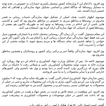
وی افزود: با ادغام این ۲ وزارتخانه کشور متحمل یکسری خسارات به خصوص در عدم توجه
به مسایل روستاها که شاکله اصلی و اساسی تشکیل جهاد سازندگی و اهدافی که امام
خمینی (ره) داشتند، شد
.
موسوی اظهار داشت: هدف اصلی از تشکیل جهاد سازندگی خدمات رسانی به قشر
محروم در روستاها و مناطق مرزی به خصوص در مناطق محروم بود که کمی و کاستی
هایی ناشی از این ادغام در بحث روستاها به وجود آمد به طوریکه تاکنون هم بعضی از
روستاها هنوز از خدماتی که جهاد سازندگی ارایه کرده بود، استفاده می کنند
.
این مقام مسئول گفت: در آن زمان اگر روستایی متحمل حادثه و یا خساراتی همچون سیل
می شد فقط جهاد سازندگی تمام خدمات رسانی لازم را انجام می داد ولی اکنون اگر چنین
حوادثی را شاهد باشیم باید تمام دستگاه ها و مردم بسیج شوند تا بتوانند بخشی از این
حوادث را مدیریت کنند
.
وی افزود: جهاد سازندگی واقعاً خیر و برکتی برای کشور و روستائیان و همچنین مناطق
محروم بود
.
موسوی ادامه داد: پس از تشکیل وزارت جهاد کشاورزی و ادغام این دو نهاد رویکرد این
وزارت خانه به سمت تولید محصولات کشاورزی، دامی و شیلاتی رفت تا جاییکه در سال
های دوری که بزرگترین وارد کننده گندم در دنیا بودیم و پول نقد داشتیم ولی کشورهای
خارجی گندم و یا سایر محصولات را به ما نمی فروختند
.
رئیس سازمان جهاد کشاورزی استان البرز گفت: به طوریکه شاید سالی بوده که ۶ میلیون
تن گندم وارد می کردیم ولی اکنون نیازی به واردات این محصولات نداریم و حتی در خیلی از
محصولات به خودکفایی نسبی رسیده ایم و در محصول گندم نیز به خودکفایی رسیده ایم
.
وی افزود: این موفقیت در نتیجه تلاش و جدیت در بخش جهاد و همت در بخش کشاورزی
بود که باعث شد کشور در خیلی موضوعات و محصولات کشاورزی به پیشرفت خوبی
برسد
.
گفتنی است استان البرز ۶۸ هزار هکتار اراضی زراعی و باغی دارد
.