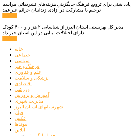
یادداشتی برای ترویج فرهنگ جایگزینی هزینه‌های تشریفاتی مراسم
ترحیم با مشارکت در آزادی زندانیان جرائم غیرعمد
ادامه ...
مدیر کل بهزیستی استان البرز از شناسایی ۲ هزار و ۴۰۰ کودک
دارای اختلالات بینایی در این استان خبر داد.
ادامه ...
خانه
اجتماعی
سیاسی
فرهنگ و هنر
علم و فناوری
پزشکی و سلامت
اقتصادی
ورزشی
آموزش و پرورش
مدیریت شهری
شهرستانهای استان البرز
فیلم
عکس
پیوندها
آنلاین
جدول لیگ برتر