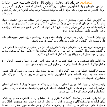
اقتصادی
خرداد 28, 1398 - ژوئن 18, 2019
شناسه خبر : 1420
رئیس سازمان جهاد کشاورزی استان البرز گفت: در یکسال گذشته ۲ هزار و ۱۵۰ میلیارد
ریال اعتبارات کم بهره بانکی برای ارایه به تولیدکنندگان و سرمایه گذاران در نظر گرفته و
جذب شد
به گزارش پایگاه خبری پیشتازان البرز، مجید موسوی در آستانه سالروز تشکیل جهاد
سازندگی به فرمان امام خمینی (ره) در سال ۱۳۵۸ و روز جهاد کشاورزی در مراسم
گرامیداشتی که در کرج برگزار شد، افزود: این تولیدات که در بخش های مختلف زراعی،
باغی، دامی، طیور وشیلات بوده است
.
وی بیان داشت: البرز در بسیاری از تولیدات همچون قارچ، تخم مرغ، شیر، میوه های دانه
دار و هسته دار، گندم و جو حائز رتبه های برتر کشوری می باشد
.
موسوی به ارایه عملکرد سازمان جهاد کشاورزی استان در بعضی از فعالیت ها اشاره کرد
و گفت: تعهد سال گذشته این سازمان برای ایجاد گلخانه ها ۳۰ هکتار بود که موفق شدیم
بیش از تعهد عمل کرده و بالغ بر ۵۰ هکتار گلخانه ایجاد کنیم
.
وی ادامه داد: همچنین وزیر جهاد کشاورزی در سفر اخیر خود به استان دستور ایجاد ۳۰۰
هکتار دیگر گلخانه را داد که تا پایان سال جاری این عدد باید محقق شود
.
موسوی گفت: اعتبارات اراضی گلخانه ای از طریق منابع ملی تامین می شود که اگر کسی
علاقه مند به ایجاد گلخانه های کشاورزی باشد زمین از طریق شرکت شهرک های
کشاورزی تحویل داده شود
.
رئیس سازمان جهاد کشاورزی استان البرز با بیان اینکه نخستین شهرک گلخانه ای استان
در نظرآباد ایجاد خواهد شد، افزود: عملیات احداث این شهرک پنجشنبه هفته جاری با حضور
استاندار و امام جمعه کرج آغاز می شود
.
وی اظهار داشت: در یکسال گذشته ۲ هزار و ۱۵۰ میلیارد ریال اعتبارات کم بهره بانکی
برای ارایه به تولیدکنندگان و سرمایه گذاران در نظر گرفته و جذب شد. همچنین اطلاعات
کامل خسارت دیدگان سیل، آفات و بیماری ها تکمیل و در سامانه مورد نظر ثبت شد تا