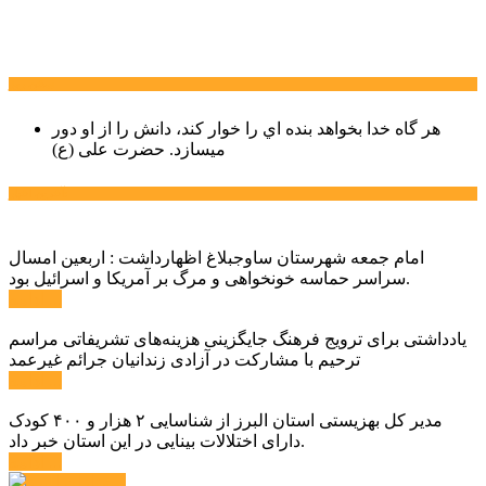
سخن روز
هر گاه خدا بخواهد بنده اي را خوار كند، دانش را از او دور
میسازد.
حضرت علی (ع)
آخرین اخبار:
امام جمعه شهرستان ساوجبلاغ اظهارداشت : اربعین امسال
سراسر حماسه خونخواهی و مرگ بر آمریکا و اسرائیل بود.
ادامه ...
یادداشتی برای ترویج فرهنگ جایگزینی هزینه‌های تشریفاتی مراسم
ترحیم با مشارکت در آزادی زندانیان جرائم غیرعمد
ادامه ...
مدیر کل بهزیستی استان البرز از شناسایی ۲ هزار و ۴۰۰ کودک
دارای اختلالات بینایی در این استان خبر داد.
ادامه ...