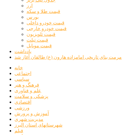
ارز
قیمت طلا و سکه
بورس
قیمت خودرو داخلی
قیمت خودرو خارجی
قیمت تلویزیون
قیمت تبلت
قیمت موبایل
یادداشت
مرمت بنای تاریخی امامزاده هارون (ع) طالقان آغاز شد
خانه
اجتماعی
سیاسی
فرهنگ و هنر
علم و فناوری
پزشکی و سلامت
اقتصادی
ورزشی
آموزش و پرورش
مدیریت شهری
شهرستانهای استان البرز
فیلم