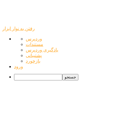
رفتن به نوار ابزار
درباره
وردپرس
وردپرس
مستندات
یادگیری وردپرس
پشتیبانی
بازخورد
ورود
جستجو