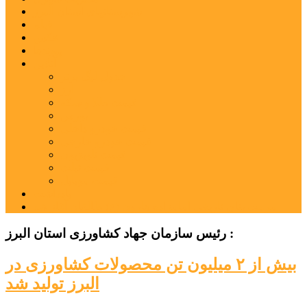
شهرستانهای استان البرز
فیلم
عکس
پیوندها
آنلاین
جدول لیگ برتر
ارز
قیمت طلا و سکه
بورس
قیمت خودرو داخلی
قیمت خودرو خارجی
قیمت تلویزیون
قیمت تبلت
قیمت موبایل
یادداشت
مرمت بنای تاریخی امامزاده هارون (ع) طالقان آغاز شد
رئیس سازمان جهاد کشاورزی استان البرز :
بیش از ۲ میلیون تن محصولات کشاورزی در
البرز تولید شد