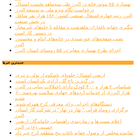
بهسازی ۸۵ موتورخانه در البرز طی سه‌ماهه نخست امسال
درخواست نگاه ویژه ملی به توسعه البرز
البرز رتبه چهارم اشتغال صنعتی کشور؛ ۱۸۶ هزار نفر شاغل
در بخش صنعت
پیگیری حقابه باغداران ماهدشت و مقابله با چاه‌های غیرمجاز
در دستور کار است
نصب صفحه‌های خورشیدی در خانه‌های ایتام و محسنین
البرز
اجرای طرح بهسازی معابر در ۵۵ روستای استان البرز
جديدترين خبرها
اربعین امسال؛ جلوه‌ای باشکوه از تولی و تبری
بزرگ‌ترین تاج گل، آزادی یک انسان است
شناسایی ۲ هزار و ۴۰۰ کودک دارای اختلالات بینایی در البرز
۶۰ هزار البرزی از خدمات اردوهای جهادی سلامت بهره‌مند
شدند
دستگاه‌های اجرایی برای معرفی کرج همراه شوند
برگزاری رویداد قرآنی ” بهار در بهار” در شرکت گاز استان
البرز
اعلام مسیرها و زمان‌بندی راهپیمایی جاماندگان اربعین
حسینی (ع) در البرز
نماینده مجلس از وصول حقابه باغات پنج منطقه کرج خبر داد