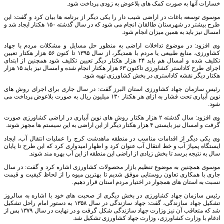
خسارات آنها به صورت کمک های بلاعوض به زودی پرداخت شود
.
موسوی توسعه باغات در اراضی شیب دار را یکی دیگر از برنامه ها بیان کرد و گفت: این
طرح بیشتر در شهرستان طالقان انجام می شود که در سال گذشته ۱۵۰ هکتار ایجاد شد و
امسال نیز باید به همین میزان انجام شود
.
وی افزود: در موضوع تداخلات اراضی به منظور حل مسایل و مشکلات مردم با جهاد
کشاورزی، منابع طبیعی یا مردم با همدیگر، از سال ۱۳۹۵ تا کنون ۵۶ هزار هکتار تعیین
تکلیف شده و امسال هم باید ۲۴ هزار هکتار دیگر تعیین تکلیف شود همچنین از ابتدای
اجرای طرح کاداستر کشاورزی تاکنون ۶۳ هزار هکتار انجام شده و امسال نیز باید ۱۵ هزار
هکتار دیگر نقشه کاداستری در بخش کشاورزی تهیه شود
.
رئیس سازمان جهاد کشاورزی استان البرز گفت: در سال جاری برای اجرای روش های
نوین آبیاری تحت فشار به ازای هر هکتار ۱۳۰ میلیون ریال به صورت بلاعوض پرداخت می
شود
.
وی افزود: سال گذشته ۲ هزار هکتار روش های نوین آبیاری در اراضی کشاورزی صورت
گرفت و امسال نیز بایستی ۴ هزار هکتار دیگر از این اراضی به این سیستم ها مجهز شوند
.
وی یکی دیگر از اقدامات مناسب در منطقه ماهدشت کرج را عملیات انتقال آب، ایجاد
ایستگاه پمپاژ آب و خط انتقال آب عنوان کرد و اظهار امیدواری کرد که این طرح تا پایان
سال به نتیجه برسد تا بخش زیادی از اراضی این منطقه از این آب بهره مند شوند
.
موسوی همچنین به موضوع تنظیم بازار محصولات کشاورزی اشاره کرد و گفت: در سال
جاری با همکاری تعاون روستایی موفق شدیم تا بهترین میوه را از لحاظ کیفیت و قیمت
نسبت به استان های همجوار در اختیار مردم استان قرار دهیم
.
رئیس سازمان جهاد کشاورزی در بخش دیگری از صحبت های خود با اشاره به سالروز
تشکیل جهاد سازندگی، گفت: جهاد سازندگی در سال ۱۳۵۸ به دستور امام راحل تشکیل
شد که متعاقب آن نیز وزارت جهاد سازندگی شکل گرفت و در نهایت در سال ۱۳۷۹ پس از
ادغام با وزارت کشاورزی، وزارت جهاد کشاورزی تشکیل شد
.