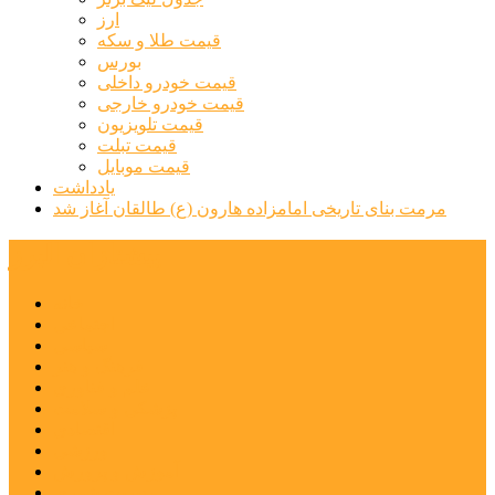
ارز
قیمت طلا و سکه
بورس
قیمت خودرو داخلی
قیمت خودرو خارجی
قیمت تلویزیون
قیمت تبلت
قیمت موبایل
یادداشت
مرمت بنای تاریخی امامزاده هارون (ع) طالقان آغاز شد
پیشتازان البرز
خانه
اجتماعی
سیاسی
فرهنگ و هنر
علم و فناوری
پزشکی و سلامت
اقتصادی
ورزشی
آموزش و پرورش
مدیریت شهری