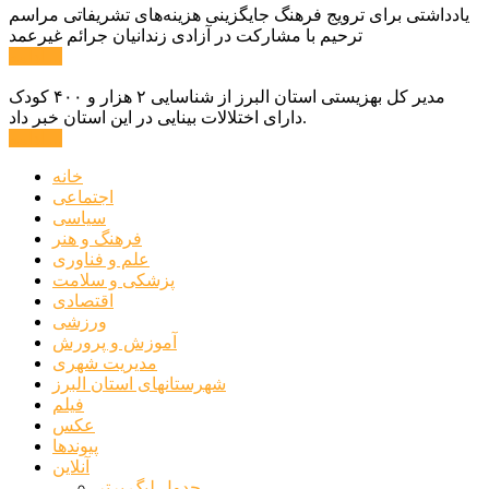
یادداشتی برای ترویج فرهنگ جایگزینی هزینه‌های تشریفاتی مراسم
ترحیم با مشارکت در آزادی زندانیان جرائم غیرعمد
ادامه ...
مدیر کل بهزیستی استان البرز از شناسایی ۲ هزار و ۴۰۰ کودک
دارای اختلالات بینایی در این استان خبر داد.
ادامه ...
خانه
اجتماعی
سیاسی
فرهنگ و هنر
علم و فناوری
پزشکی و سلامت
اقتصادی
ورزشی
آموزش و پرورش
مدیریت شهری
شهرستانهای استان البرز
فیلم
عکس
پیوندها
آنلاین
جدول لیگ برتر