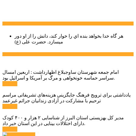
سخن روز
هر گاه خدا بخواهد بنده اي را خوار كند، دانش را از او دور
میسازد.
حضرت علی (ع)
آخرین اخبار:
امام جمعه شهرستان ساوجبلاغ اظهارداشت : اربعین امسال
سراسر حماسه خونخواهی و مرگ بر آمریکا و اسرائیل بود.
ادامه ...
یادداشتی برای ترویج فرهنگ جایگزینی هزینه‌های تشریفاتی مراسم
ترحیم با مشارکت در آزادی زندانیان جرائم غیرعمد
ادامه ...
مدیر کل بهزیستی استان البرز از شناسایی ۲ هزار و ۴۰۰ کودک
دارای اختلالات بینایی در این استان خبر داد.
ادامه ...