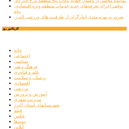
نماینده مجلس از وصول حقابه باغات پنج منطقه کرج خبر داد
توقف اجرای تعرفه‌های جدید خدمات منطقه ویژه اقتصادی
پیام
ضرورت بهره مندی ایثارگران از ظرفیت های ورزشی البرز
کاریکاتور روز
خانه
اجتماعی
سیاسی
فرهنگ و هنر
علم و فناوری
پزشکی و سلامت
اقتصادی
ورزشی
آموزش و پرورش
مدیریت شهری
شهرستانهای استان البرز
فیلم
عکس
پیوندها
آنلاین