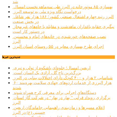
شد
بهسازی ۸۵ موتورخانه در البرز طی سه‌ماهه نخست امسال
درخواست نگاه ویژه ملی به توسعه البرز
البرز رتبه چهارم اشتغال صنعتی کشور؛ ۱۸۶ هزار نفر شاغل
در بخش صنعت
پیگیری حقابه باغداران ماهدشت و مقابله با چاه‌های غیرمجاز
در دستور کار است
نصب صفحه‌های خورشیدی در خانه‌های ایتام و محسنین
البرز
اجرای طرح بهسازی معابر در ۵۵ روستای استان البرز
جديدترين خبرها
اربعین امسال؛ جلوه‌ای باشکوه از تولی و تبری
بزرگ‌ترین تاج گل، آزادی یک انسان است
شناسایی ۲ هزار و ۴۰۰ کودک دارای اختلالات بینایی در البرز
۶۰ هزار البرزی از خدمات اردوهای جهادی سلامت بهره‌مند
شدند
دستگاه‌های اجرایی برای معرفی کرج همراه شوند
برگزاری رویداد قرآنی ” بهار در بهار” در شرکت گاز استان
البرز
اعلام مسیرها و زمان‌بندی راهپیمایی جاماندگان اربعین
حسینی (ع) در البرز