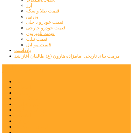
ارز
قیمت طلا و سکه
بورس
قیمت خودرو داخلی
قیمت خودرو خارجی
قیمت تلویزیون
قیمت تبلت
قیمت موبایل
یادداشت
مرمت بنای تاریخی امامزاده هارون (ع) طالقان آغاز شد
پیشتازان البرز
خانه
اجتماعی
سیاسی
فرهنگ و هنر
علم و فناوری
پزشکی و سلامت
اقتصادی
ورزشی
آموزش و پرورش
مدیریت شهری