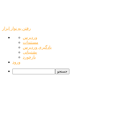
رفتن به نوار ابزار
درباره
وردپرس
وردپرس
مستندات
یادگیری وردپرس
پشتیبانی
بازخورد
ورود
جستجو