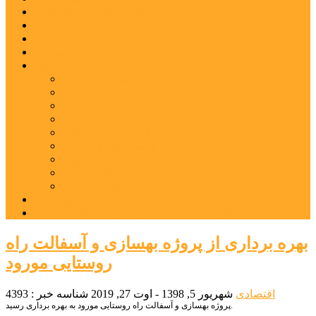
شهرستانهای استان البرز
فیلم
عکس
پیوندها
آنلاین
جدول لیگ برتر
ارز
قیمت طلا و سکه
بورس
قیمت خودرو داخلی
قیمت خودرو خارجی
قیمت تلویزیون
قیمت تبلت
قیمت موبایل
یادداشت
مرمت بنای تاریخی امامزاده هارون (ع) طالقان آغاز شد
بهره برداری از پروژه بهسازی و آسفالت راه
روستایی مورود
اقتصادی
شهریور 5, 1398 - اوت 27, 2019
شناسه خبر : 4393
پروژه بهسازی و آسفالت راه روستایی مورود به بهره برداری رسید.