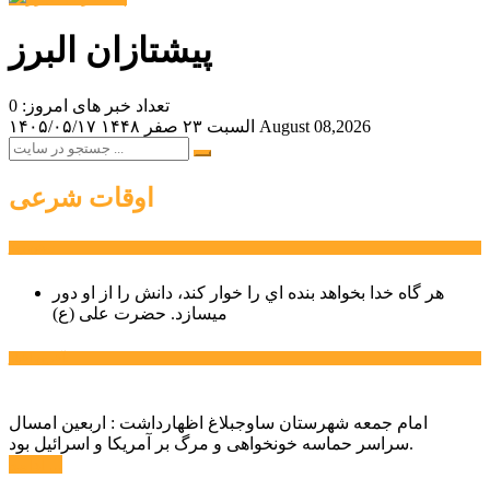
پیشتازان البرز
تعداد خبر های امروز: 0
August 08,2026
السبت ۲۳ صفر ۱۴۴۸
۱۴۰۵/۰۵/۱۷
اوقات شرعی
سخن روز
هر گاه خدا بخواهد بنده اي را خوار كند، دانش را از او دور
میسازد.
حضرت علی (ع)
آخرین اخبار:
امام جمعه شهرستان ساوجبلاغ اظهارداشت : اربعین امسال
سراسر حماسه خونخواهی و مرگ بر آمریکا و اسرائیل بود.
ادامه ...