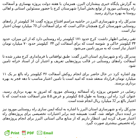
به گزارش پایگاه خبری پیشتازان البرز، همزمان با هفته دولت پروژه بهسازی و آسفالت
راه روستایی مورود از توابع بخش آسارا شهرستان کرج با حضور مسئولین استانی و اهالی
روستا به بهره برداری رسید.
مدیرکل راه و شهرسازی البرز در حاشیه مراسم افتتاح پروژه گفت: 34 کیلومتر از راه‌های
روستایی شهرستان کرج همچنان خاکی است که برای آسفالت آن 70 میلیارد تومان اعتبار
نیاز است.
تقی رضایی اظهار داشت: کرج حدود ۱۷۱ کیلومتر راه روستایی دارد که از این میزان، حدود
۳۴ کیلومتر خاکی و شوسه است که برای آسفالت این ۳۴ کیلومتر حدود ۷۰ میلیارد تومان
اعتبار نیاز است که به مرور تامین می‌شود.
مدیرکل راه و شهرسازی استان البرز گفت: طبق توافقاتی با فرمانداری کرج مقرر شده تا
آسفالت راه‌های روستایی در قالب پروژه‌هایی تعریف و اعتبار آن از اسناد خزانه تامین
شود.
وی اشاره کرد: در حال حاضر برای انجام روکش آسفالت ۳۶ کیلومتر راه بالغ بر یک ۱۱
میلیارد تومان قرارداد منعقد شده که امید است با تامین اعتبار مناسب تا دهه فجر به بهره
برداری برسند.
رضایی در خصوص پروژه راه آسفالته روستای مورود که امروز به بهره برداری رسید،
عنوان کرد: راه این روستا به طول ۵.۵ کیلومتر و عرض ۵.۵ متر آسفالت شده است که با
اعتبار بالغ بر 32 میلیارد ریال انجام شده است.
مدیرکل راه و شهرسازی استان البرز با اشاره به اینکه ایمن سازی راه روستایی مورود نیز
در آینده دنبال خواهد شد، گفت: همیشه چند برابر اعتبارات تخصیصی برای پروژه‌های راه
اعتبار صرف کرده ایم، انتظار داریم که از منابع مالی استانی البرز برای انجام پروژه‌های
راه تخصیص بیشتری صورت گیرد.