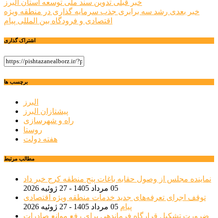
راهبری
خبر قبلی
تدوین سند ملی توسعه استان البرز
خبر بعدی
رشد سه برابری جذب سرمایه گذاری در منطقه ویژه
نوشته
اقتصادی و فرودگاه بین المللی پیام
اشتراک گذاری
برچسب ها
البرز
پیشتازان البرز
راه و شهرسازی
روستا
هفته دولت
مطالب مرتبط
نماینده مجلس از وصول حقابه باغات پنج منطقه کرج خبر داد
05 مرداد 1405 - 27 ژوئیه 2026
توقف اجرای تعرفه‌های جدید خدمات منطقه ویژه اقتصادی
پیام
05 مرداد 1405 - 27 ژوئیه 2026
ضرورت تشکیل قرارگاه فرماندهی برای رفع موانع صادرات