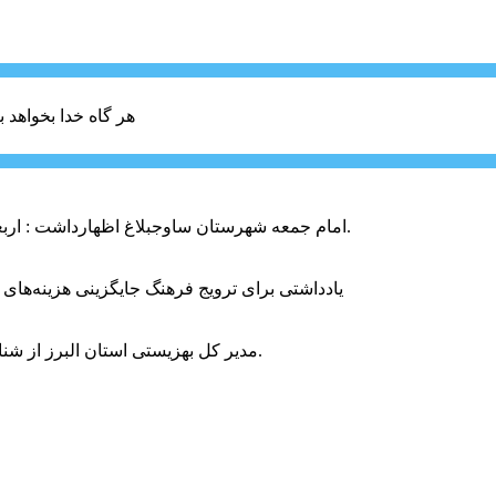
هر گاه خدا بخواهد ب
امام جمعه شهرستان ساوجبلاغ اظهارداشت : اربعین امسال سراسر حماسه خونخواهی و مرگ بر آمریکا و اسرائیل بود.
یادداشتی برای ترویج فرهنگ جایگزینی هزینه‌های
مدیر کل بهزیستی استان البرز از شناسایی ۲ هزار و ۴۰۰ کودک دارای اختلالات بینایی در این استان خبر داد.