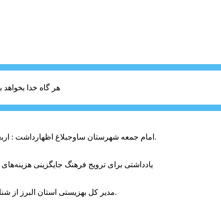
هر گاه خدا بخواهد ب
امام جمعه شهرستان ساوجبلاغ اظهارداشت : اربعین امسال سراسر حماسه خونخواهی و مرگ بر آمریکا و اسرائیل بود.
یادداشتی برای ترویج فرهنگ جایگزینی هزینه‌های
مدیر کل بهزیستی استان البرز از شناسایی ۲ هزار و ۴۰۰ کودک دارای اختلالات بینایی در این استان خبر داد.