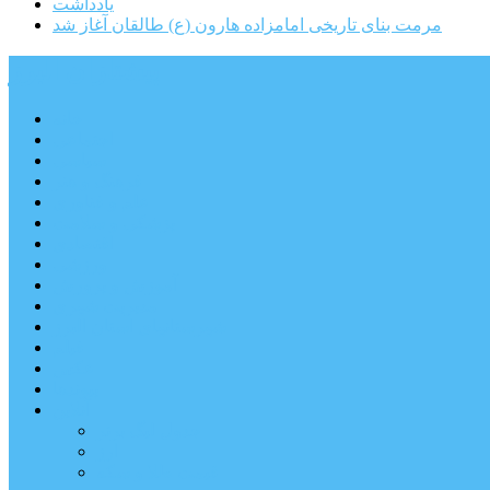
یادداشت
مرمت بنای تاریخی امامزاده هارون (ع) طالقان آغاز شد
پیشتازان البرز
خانه
اجتماعی
سیاسی
فرهنگ و هنر
علم و فناوری
پزشکی و سلامت
اقتصادی
ورزشی
آموزش و پرورش
مدیریت شهری
شهرستانهای استان البرز
فیلم
عکس
پیوندها
آنلاین
جدول لیگ برتر
ارز
قیمت طلا و سکه