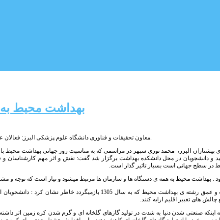
بهداشت محیط به ه
معاون تحقیقات و فناوری دانشگاه علوم پزشکی البرز: فعالان عرصه ی بهداشت محیط در یکپارچه سازی اقدامات پیشگیری از تغییر اقلیم نقش آفرینی کنند.
ی پیشتازان البرز، محمد نوری سپهر در مراسمی که به مناسبت روز جهانی بهداشت محیط با 
و دانشجویان در محل دانشکده بهداشت برگزار شد گفت: نقش و اثر مهم کارشناسان و فع
 در سطح جهانی است بسیار تاثیر گذار است.
د : بهداشت محیط به همه ی دستگاه ها و سازمان ها مرتبط میشود و نیاز است که توجه و م
وی با اشاره به قدمت و عمق رشته ی بهداشت محیط که به سال 1305
الش های تغییر اقلیم ارایه کنند.
ه اینکه صنعتی شدن دنیا به شدت در تولید گازهای گلخانه ای و گرم شدن کره زمین اثر داشته
د سهم خود را از تولید گازهای گلخانه ای کاهش دهند و این افزایش هشدار جدی برای کره ی زم