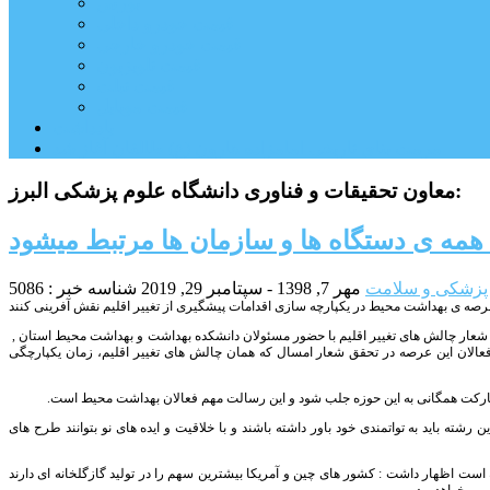
بورس
قیمت خودرو داخلی
قیمت خودرو خارجی
قیمت تلویزیون
قیمت تبلت
قیمت موبایل
یادداشت
مرمت بنای تاریخی امامزاده هارون (ع) طالقان آغاز شد
معاون تحقیقات و فناوری دانشگاه علوم پزشکی البرز:
مه ی دستگاه ها و سازمان ها مرتبط میشود
پزشکی و سلامت
مهر 7, 1398 - سپتامبر 29, 2019
شناسه خبر : 5086
شعار چالش های تغییر اقلیم با حضور مسئولان دانشکده بهداشت و بهداشت محیط استان ,
الان این عرصه در تحقق شعار امسال که همان چالش های تغییر اقلیم، زمان یکپارچگی
شارکت همگانی به این حوزه جلب شود و این رسالت مهم فعالان بهداشت محیط است.
 بازمیگردد خاطر نشان کرد : دانشجویان این رشته باید به تواتمندی خود باور داشته باشند و با خلاقیت و ایده های نو بتوانند طرح های
 است اظهار داشت : کشور های چین و آمریکا بیشترین سهم را در تولید گازگلخانه ای دارند
ین خواهد بود.