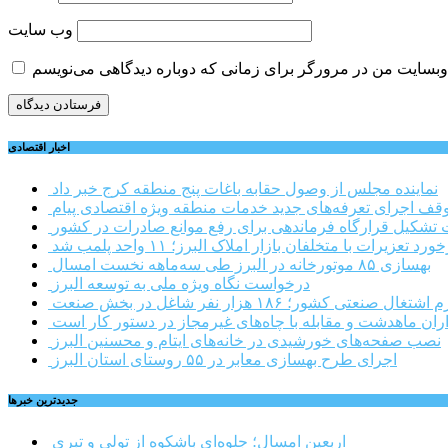
وب‌ سایت
اخبار اقتصادی
نماینده مجلس از وصول حقابه باغات پنج منطقه کرج خبر داد
وقف اجرای تعرفه‌های جدید خدمات منطقه ویژه اقتصادی پیام
شکیل قرارگاه فرماندهی برای رفع موانع صادرات در کشور
ورد تعزیرات با متخلفان بازار املاک البرز؛ ۱۱ واحد پلمب شد
بهسازی ۸۵ موتورخانه در البرز طی سه‌ماهه نخست امسال
درخواست نگاه ویژه ملی به توسعه البرز
صنعتی کشور؛ ۱۸۶ هزار نفر شاغل در بخش صنعت
اران ماهدشت و مقابله با چاه‌های غیرمجاز در دستور کار است
نصب صفحه‌های خورشیدی در خانه‌های ایتام و محسنین البرز
اجرای طرح بهسازی معابر در ۵۵ روستای استان البرز
جديدترين خبرها
اربعین امسال؛ جلوه‌ای باشکوه از تولی و تبری