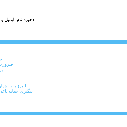
ذخیره نام، ایمیل و وبسایت من در مرورگر برای زمانی که دوباره دیدگاهی می‌نویسم.
ت
ضرورت ت
برخ
البرز رتبه چهارم اشتغال 
پیگیری حقابه باغد