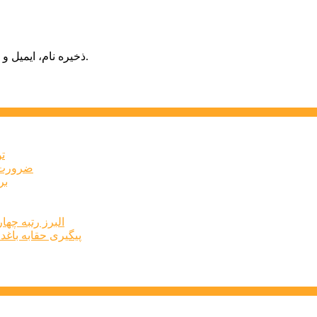
ذخیره نام، ایمیل و وبسایت من در مرورگر برای زمانی که دوباره دیدگاهی می‌نویسم.
ت
ضرورت ت
برخ
البرز رتبه چهارم اشتغال 
پیگیری حقابه باغد