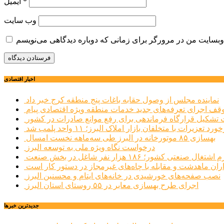
*
ایمیل
وب‌ سایت
اخبار اقتصادی
نماینده مجلس از وصول حقابه باغات پنج منطقه کرج خبر داد
وقف اجرای تعرفه‌های جدید خدمات منطقه ویژه اقتصادی پیام
شکیل قرارگاه فرماندهی برای رفع موانع صادرات در کشور
ورد تعزیرات با متخلفان بازار املاک البرز؛ ۱۱ واحد پلمب شد
بهسازی ۸۵ موتورخانه در البرز طی سه‌ماهه نخست امسال
درخواست نگاه ویژه ملی به توسعه البرز
صنعتی کشور؛ ۱۸۶ هزار نفر شاغل در بخش صنعت
اران ماهدشت و مقابله با چاه‌های غیرمجاز در دستور کار است
نصب صفحه‌های خورشیدی در خانه‌های ایتام و محسنین البرز
اجرای طرح بهسازی معابر در ۵۵ روستای استان البرز
جديدترين خبرها