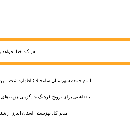
هر گاه خدا بخواهد ب
امام جمعه شهرستان ساوجبلاغ اظهارداشت : اربعین امسال سراسر حماسه خونخواهی و مرگ بر آمریکا و اسرائیل بود.
یادداشتی برای ترویج فرهنگ جایگزینی هزینه‌های
مدیر کل بهزیستی استان البرز از شناسایی ۲ هزار و ۴۰۰ کودک دارای اختلالات بینایی در این استان خبر داد.