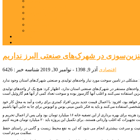
بورس
قیمت خودرو داخلی
قیمت خودرو خارجی
قیمت تلویزیون
قیمت تبلت
قیمت موبایل
یادداشت
مرمت بنای تاریخی امامزاده هارون (ع) طالقان آغاز شد
نزین‌سوزی در شهرک‌های صنعتی البرز نداریم
اقتصادی
آذر 9, 1398 - نوامبر 30, 2019
شناسه خبر : 6426
ز واحدهای مستقر در شهرک‌های صنعتی استان ندارد، اظهار کرد: هیچ یک از واحدهای تولیدی
واهد بود، افزود: با اعمال قیمت جدید بنزین افراد کمتری برای رفت و آمد به محل کار خود
این مسئول در ادامه به افزایش هزینه راه اندازی تصفیه خانه نظرآباد اشاره کرد و گفت: قبل از اعمال تحریم ها، برآورد هزینه برای بهره برداری از این تصفیه خانه ۱۶ میلیارد تومان بود ولی پس از اعمال تحریم و
 کیفیت و سرعت بیشتری انجام می شود که این به نفع محیط زیست و گامی در راستای حفظ
سلامت مردم است.