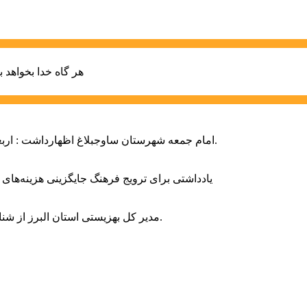
هر گاه خدا بخواهد ب
امام جمعه شهرستان ساوجبلاغ اظهارداشت : اربعین امسال سراسر حماسه خونخواهی و مرگ بر آمریکا و اسرائیل بود.
یادداشتی برای ترویج فرهنگ جایگزینی هزینه‌های
مدیر کل بهزیستی استان البرز از شناسایی ۲ هزار و ۴۰۰ کودک دارای اختلالات بینایی در این استان خبر داد.