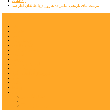
یادداشت
مرمت بنای تاریخی امامزاده هارون (ع) طالقان آغاز شد
پیشتازان البرز
خانه
اجتماعی
سیاسی
فرهنگ و هنر
علم و فناوری
پزشکی و سلامت
اقتصادی
ورزشی
آموزش و پرورش
مدیریت شهری
شهرستانهای استان البرز
فیلم
عکس
پیوندها
آنلاین
جدول لیگ برتر
ارز
قیمت طلا و سکه