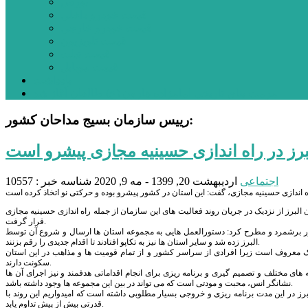
بورس
قیمت خودرو داخلی
قیمت خودرو خارجی
قیمت تلویزیون
قیمت تبلت
قیمت موبایل
یادداشت
مرمت بنای تاریخی امامزاده هارون (ع) طالقان آغاز شد
رییس سازمان بسیج مداحان کشور:
برز در راه اندازی حسینیه مجازی پیشرو است
اجتماعی
اردیبهشت 20, 1399 - مه 9, 2020
شناسه خبر : 10557
لبرز از نزدیک در جریان روند فعالیت های این سازمان از جمله راه اندازی حسینیه مجازی
قرار گرفت.
ور برشمرد و مطرح کرد: دستورالعمل هایی به مجموعه استان ها ارسال و شروع آن توسط
البرز زده شد و سایر استان ها نیز به تکاپو افتادند تا اقدام جدیدی را رقم بزنند.
چک معروف است زیرا افرادی از سراسر کشور و از تمام قومیت ها و مذاهب در این استان
سکونت دارند.
ی مختلف و تصمیم گیری و برنامه ریزی برای انجام اقداماتی هدفمند و نیز اجرای آن ها
نشانگر انس، محبت و مودتی است که می تواند در بین این مجموعه ها وجود داشته باشد.
 در این مدت برنامه ریزی و خروجی بسیار مطلوبی داشته است که امیدواریم این روند با
قدرتی بیش از پیش تداوم یابد.