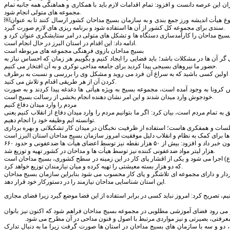
ین عرصه دانست و افزود: تمام اقدامات لازم باید با همکاری و هماهنگی همه جانبه تمام
مجموعه های متولی انجام شود.
￼وی از مسوول سازمان بسیج مداحان استان البرز درخواست کرد که طرح ها و ایده های خود را با بهره گیری از نبوغ هیأت اندیشه ورز جمع بندی و به سازمان بسیج مداحان کشور ارسال کنند تا به عنوان
سندی برای مجموعه کل کشور از آن ها استفاده شود و برنامه ریزی های لازم صورت گیرد.
ان بسیج مداحان را کارآمدسازی دستگاه ها و تشکل های متولی در امر ستایشگری عنوان کرد و
ادامه داد: این اقدام در استان البرز در حال انجام است.
بسیج مداحان بازوی فرهنگی مجموعه های مربوطه است
ر آن ها در مشکلات باشد؛ باید فضایی را ایجاد کنیم و بگوییم هر زمان که احساس نیاز به
حضور ما نیروهای بسیجی پیدا کردید برای جامعه مداحی نوکری و به آن افتخار می کنیم.
اید اولین کسی باشید که به سراغ آن فرد می روید و مشکل وی را بررسی و نسبت به برطرف
کردن آن از هر طریقی اقدام و تلاش می کنید.
کرونا به وجود آمده است، مجموعه بسیج به ویژه هیأتی ها دغدغه پیدا کردند و به صورت
خودجوش وارد میدان شدند و این امر نشان دهنده انجام بخشی از رسالت بسیج است.
مردم را وارد میدان دفاع کنیم
 تمام مردم است، بیان کرد: اگر ما بتوانیم مردم را وارد میدان دفاع از انقلاب کنیم یعنی
توانسته ایم وظیفه خود را انجام دهیم.
جلسات و همفکری هاست؛ استفاده از ظرفیت نخبگان در میدان کار تشکیلاتی و بهره برداری
رییس سازمان بسیج مداحان کشور از توزیع حدود ۶ میلیون بسته معیشتی میان نیازمندان از ابتدای شیوع کرونا تاکنون خبر داد و افزود: بیش از ۵۰ هزار نقطه نیز توسط اعضای هیأت ها ضدعفونی و حدود ۶۶۰
هزار لیتر مواد ضدعفونی کننده نیز توسط هیأت ها و مداحان در کشور تهیه و توزیع شد.
ع) اجرا می شود و یکی از اقشار پای کار در این زمینه در سطح کشوری، بسیج مداحان است
که دو هزار بسته معیشتی را تهیه کرده و میان نیازمندان توزیع خواهد کرد.
وردار و دارای مجموعه ای تلاشگر و پای کار محسوب می شود بنابراین سازمان بسیج مداحان
این استان شناسایی مداحان نیازمند را در دستورکار خود قرار دهد.
م، تصریح کرد: امروز نباید کسی در برابر استفاده از این فضا موضع گیرد زیرا فضای مجازی
ظار می رود فضای آموزشی مطلوبی در مجموعه بسیج مداحان فراهم شود که اکنون نیز بانوان
معرفتی، بصیرتی و نیز مواردی مرتبط با اصول و فنون مداحی در آن مطرح می شود.
دو و سه با سازمان های بسیج مداحان در استان ها صورت گرفت زیرا ما به دنبال تدارک