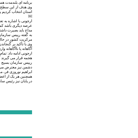
برنامه ای بلندمدت هس
وی هدف از این سطح بن
استان انتخاب کردیم و پیگیری اق
￼
ارجونی با اشاره به ت
عرصه دیگری باشد کما 
مداح باید بصیرت داشت
به گفته رییس سازمان 
مرکزیت کشور در حال 
وی با تأکید بر گنجا
آگاهانه یا ناآگاهانه 
ارجونی ادامه داد: تم
هجمه قرار می گیرند ک
رییس سازمان بسیج مد
دشمن نیز معترض می شو
ابراهیم نوروزی فر، م
همچنین هر یک از اعضا
در پایان نیز رئیس سا