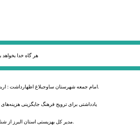
هر گاه خدا بخواهد ب
امام جمعه شهرستان ساوجبلاغ اظهارداشت : اربعین امسال سراسر حماسه خونخواهی و مرگ بر آمریکا و اسرائیل بود.
یادداشتی برای ترویج فرهنگ جایگزینی هزینه‌های
مدیر کل بهزیستی استان البرز از شناسایی ۲ هزار و ۴۰۰ کودک دارای اختلالات بینایی در این استان خبر داد.