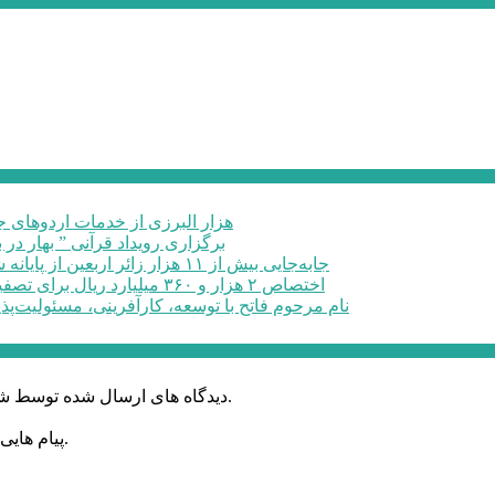
۶۰ هزار البرزی از خدمات اردوهای
برگزاری رویداد قرآنی ” بهار در 
جابه‌جایی بیش از ۱۱ هزار زائر اربعین از پایانه شهید کلانتری کرج به مرزهای ...
اختصاص ۲ هزار و ۳۶۰ میلیارد ریال برای تصفیه خانه فاضلاب صنعتی در البرز
نام مرحوم فاتح با توسعه، کارآفرینی، مسئولیت‌پذ
دیدگاه های ارسال شده توسط شما، پس از تایید توسط خبرگزاری الف در وب منتشر خواهد شد.
پیام هایی که به غیر از زبان فارسی یا غیر مرتبط باشد منتشر نخواهد شد.