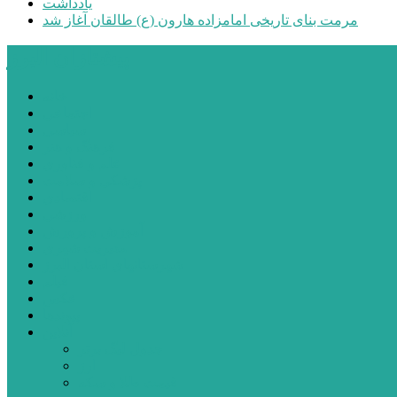
یادداشت
مرمت بنای تاریخی امامزاده هارون (ع) طالقان آغاز شد
پیشتازان البرز
خانه
اجتماعی
سیاسی
فرهنگ و هنر
علم و فناوری
پزشکی و سلامت
اقتصادی
ورزشی
آموزش و پرورش
مدیریت شهری
شهرستانهای استان البرز
فیلم
عکس
پیوندها
آنلاین
جدول لیگ برتر
ارز
قیمت طلا و سکه