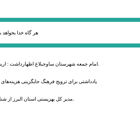
هر گاه خدا بخواهد ب
امام جمعه شهرستان ساوجبلاغ اظهارداشت : اربعین امسال سراسر حماسه خونخواهی و مرگ بر آمریکا و اسرائیل بود.
یادداشتی برای ترویج فرهنگ جایگزینی هزینه‌های
مدیر کل بهزیستی استان البرز از شناسایی ۲ هزار و ۴۰۰ کودک دارای اختلالات بینایی در این استان خبر داد.