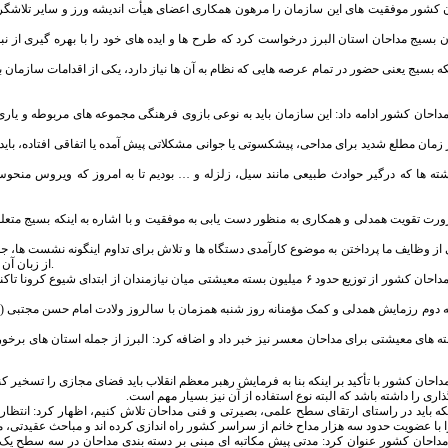
کشور موفقیت های این سازمان را مرهون همکاری اعضای هیأت اندیشه ورز و سایر تلاشگران ا
ینکه بسیج یعنی حضور در تمام عرصه هایی که نظام به آن ها نیاز دارد، یکی از اقدامات سازم
حان کشور ادامه داد: این سازمان باید به نوعی بازوی فرهنگی مجموعه های مربوطه و یاری گ
 زمان مطلع شدید برای مداحی، پیشکسوتی یا جوانی مشکلاتی پیش آمده یا اتفاقی افتاده، ب
شته ها که درگیر حوادث طبیعی مانند سیل، زلزله و … بودیم تا به امروز که ویروس منحوس 
ورت تقویت همدلی و همکاری به منظور دست یابی به موفقیت و با اشاره به اینکه بسیج متعلق به
از وظایف ما پرداختن به موضوع کارآمدی دستگاه ها و تلاش برای تداوم اینگونه نشست ها، 
از زبان آن ها برای کمک به نظام و انقلاب دلیل موفقیت امروز سازمان بسیج مداحان استان البرز است.
له دوم رزمایش همدلی و کمک مؤمنانه روز شنبه همزمان با سالروز ولادت امام حسن مجتبی (
ه های معیشتی برای مداحان معسر نیز خبر داد و اضافه کرد: البرز از جمله استان های برخ
حان کشور با تأکید بر اینکه بنا به فرمایش رهبر معظم انقلاب باید فضای مجازی را تسخیر کنی
گذاری را داشته باشد که البته نوع استفاده از آن نیز بسیار مهم است.
ینکه باید در راستای ارتقای سطح علمی، بصیرتی و فنی مداحان تلاش کنیم، اظهار کرد: انت
با عضویت حدود سه هزار مداح خانم از سراسر کشور راه اندازی کرده اند و مباحث عقیدتی، 
احان کشور عنوان کرد: مدتی پیش مکاتبه ای مبنی بر دسته بندی مداحان در سه سطح یک، 