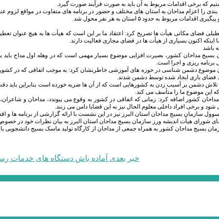
تیم که برخی اقدامات مربوط به آن باید به صورت فرآیند صورت گیرد.
دی را اعزام مداحان به استان های مختلف و حضور در برنامه های متفاوت در مواقع لزوم عنو
دامات مربوط به حدود ۵ استان به هر نفر محول شد.
عطیلی فضای مکانی هیأت ها تصریح کرد: اعتقاد ما بر این است که هیأت ها به هیچ عنوان تع
اینکه اکنون بسیاری از هیأت ها در فضای مجازی فعالیت دارند.
ه باشد
بسیج مداحان کشور، بصیرت افزایی موضوع بسیار مهمی است که در وهله اول مداح باید بصیرت
برنامه ریزی و اجرا است.
ندن موضوع دشمن شناسی در حوزه های آموزشی خاطرنشان کرد: به موجب اتفاقی که در کشور
وارد فضای بازی ایجاد شده توسط دشمن شدند.
ام تلاش دشمن بر آسیب زدن به کشورهایی است که از آن ها ضربه خورده است بنابراین باید دقت
ه این موضوع ما را متأسف می کند.
احان کشور اضافه کرد: زمانی که اتفاقی در کشور به وقوع می پیوندد، مداحان و شاعران، ا
د و برخی افراد داخلی معلوم الحال نیز به این قضایا دامن می زنند.
سوول سازمان بسیج مداحان استان البرز نیز در این نشست با ارائه گزارشی از برنامه ها و اقدا
ی شورای هیأت اندیشه ورز سازمان بسیج مداحان استان البرز به بیان نظرات خود در خصوص پی
زمان بسیج مداحان کشور به همراه جمعی از مداحان از کارگاه تولید ماسک بسیج دانشجویی باز
خبر بعدی
آماده باش دستگاه های خدمات رس