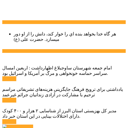
سخن روز
هر گاه خدا بخواهد بنده اي را خوار كند، دانش را از او دور
میسازد.
حضرت علی (ع)
آخرین اخبار:
امام جمعه شهرستان ساوجبلاغ اظهارداشت : اربعین امسال
سراسر حماسه خونخواهی و مرگ بر آمریکا و اسرائیل بود.
ادامه ...
یادداشتی برای ترویج فرهنگ جایگزینی هزینه‌های تشریفاتی مراسم
ترحیم با مشارکت در آزادی زندانیان جرائم غیرعمد
ادامه ...
مدیر کل بهزیستی استان البرز از شناسایی ۲ هزار و ۴۰۰ کودک
دارای اختلالات بینایی در این استان خبر داد.
ادامه ...