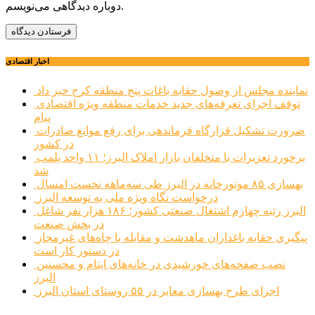
دوباره دیدگاهی می‌نویسم.
اخبار اقتصادی
نماینده مجلس از وصول حقابه باغات پنج منطقه کرج خبر داد
توقف اجرای تعرفه‌های جدید خدمات منطقه ویژه اقتصادی
پیام
ضرورت تشکیل قرارگاه فرماندهی برای رفع موانع صادرات
در کشور
برخورد تعزیرات با متخلفان بازار املاک البرز؛ ۱۱ واحد پلمب
شد
بهسازی ۸۵ موتورخانه در البرز طی سه‌ماهه نخست امسال
درخواست نگاه ویژه ملی به توسعه البرز
البرز رتبه چهارم اشتغال صنعتی کشور؛ ۱۸۶ هزار نفر شاغل
در بخش صنعت
پیگیری حقابه باغداران ماهدشت و مقابله با چاه‌های غیرمجاز
در دستور کار است
نصب صفحه‌های خورشیدی در خانه‌های ایتام و محسنین
البرز
اجرای طرح بهسازی معابر در ۵۵ روستای استان البرز