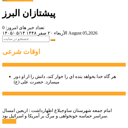
پیشتازان البرز
تعداد خبر های امروز: 0
August 05,2026
الأربعاء ۲۰ صفر ۱۴۴۸
۱۴۰۵/۰۵/۱۴
اوقات شرعی
سخن روز
هر گاه خدا بخواهد بنده اي را خوار كند، دانش را از او دور
میسازد.
حضرت علی (ع)
آخرین اخبار:
امام جمعه شهرستان ساوجبلاغ اظهارداشت : اربعین امسال
سراسر حماسه خونخواهی و مرگ بر آمریکا و اسرائیل بود.
ادامه ...