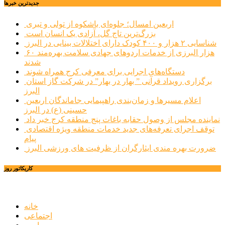
جديدترين خبرها
اربعین امسال؛ جلوه‌ای باشکوه از تولی و تبری
بزرگ‌ترین تاج گل، آزادی یک انسان است
شناسایی ۲ هزار و ۴۰۰ کودک دارای اختلالات بینایی در البرز
۶۰ هزار البرزی از خدمات اردوهای جهادی سلامت بهره‌مند
شدند
دستگاه‌های اجرایی برای معرفی کرج همراه شوند
برگزاری رویداد قرآنی ” بهار در بهار” در شرکت گاز استان
البرز
اعلام مسیرها و زمان‌بندی راهپیمایی جاماندگان اربعین
حسینی (ع) در البرز
نماینده مجلس از وصول حقابه باغات پنج منطقه کرج خبر داد
توقف اجرای تعرفه‌های جدید خدمات منطقه ویژه اقتصادی
پیام
ضرورت بهره مندی ایثارگران از ظرفیت های ورزشی البرز
کاریکاتور روز
خانه
اجتماعی