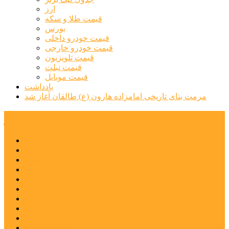
ارز
قیمت طلا و سکه
بورس
قیمت خودرو داخلی
قیمت خودرو خارجی
قیمت تلویزیون
قیمت تبلت
قیمت موبایل
یادداشت
مرمت بنای تاریخی امامزاده هارون (ع) طالقان آغاز شد
پیشتازان البرز
خانه
اجتماعی
سیاسی
فرهنگ و هنر
علم و فناوری
پزشکی و سلامت
اقتصادی
ورزشی
آموزش و پرورش
مدیریت شهری