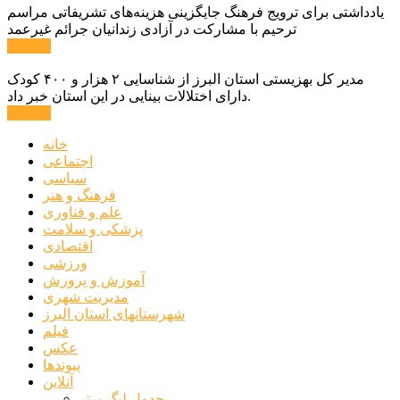
یادداشتی برای ترویج فرهنگ جایگزینی هزینه‌های تشریفاتی مراسم
ترحیم با مشارکت در آزادی زندانیان جرائم غیرعمد
ادامه ...
مدیر کل بهزیستی استان البرز از شناسایی ۲ هزار و ۴۰۰ کودک
دارای اختلالات بینایی در این استان خبر داد.
ادامه ...
خانه
اجتماعی
سیاسی
فرهنگ و هنر
علم و فناوری
پزشکی و سلامت
اقتصادی
ورزشی
آموزش و پرورش
مدیریت شهری
شهرستانهای استان البرز
فیلم
عکس
پیوندها
آنلاین
جدول لیگ برتر