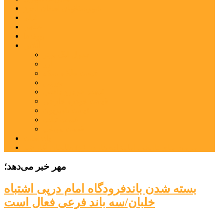
شهرستانهای استان البرز
فیلم
عکس
پیوندها
آنلاین
جدول لیگ برتر
ارز
قیمت طلا و سکه
بورس
قیمت خودرو داخلی
قیمت خودرو خارجی
قیمت تلویزیون
قیمت تبلت
قیمت موبایل
یادداشت
مرمت بنای تاریخی امامزاده هارون (ع) طالقان آغاز شد
مهر خبر می‌دهد؛
بسته شدن باندفرودگاه امام درپی اشتباه
خلبان/سه باند فرعی فعال است