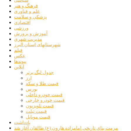
سیاسی
فرهنگ و هنر
علم و فناوری
پزشکی و سلامت
اقتصادی
ورزشی
آموزش و پرورش
مدیریت شهری
شهرستانهای استان البرز
فیلم
عکس
پیوندها
آنلاین
جدول لیگ برتر
ارز
قیمت طلا و سکه
بورس
قیمت خودرو داخلی
قیمت خودرو خارجی
قیمت تلویزیون
قیمت تبلت
قیمت موبایل
یادداشت
مرمت بنای تاریخی امامزاده هارون (ع) طالقان آغاز شد