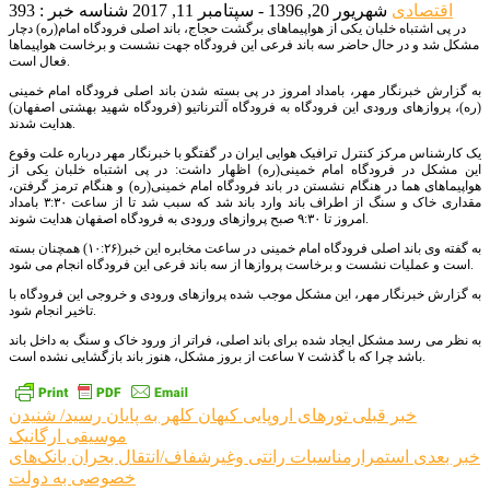
اقتصادی
شهریور 20, 1396 - سپتامبر 11, 2017
شناسه خبر : 393
در پی اشتباه خلبان یکی از هواپیماهای برگشت حجاج، باند اصلی فرودگاه امام(ره) دچار
مشکل شد و در حال حاضر سه باند فرعی این فرودگاه جهت نشست و برخاست هواپیماها
فعال است.
به گزارش خبرنگار مهر، بامداد امروز در پی بسته شدن باند اصلی فرودگاه امام خمینی
(ره)، پروازهای ورودی این فرودگاه به فرودگاه آلترناتیو (فرودگاه شهید بهشتی اصفهان)
هدایت شدند.
یک کارشناس مرکز کنترل ترافیک هوایی ایران در گفتگو با خبرنگار مهر درباره علت وقوع
این مشکل در فرودگاه امام خمینی(ره) اظهار داشت: در پی اشتباه خلبان یکی از
هواپیماهای هما در هنگام نشستن در باند فرودگاه امام خمینی(ره) و هنگام ترمز گرفتن،
مقداری خاک و سنگ از اطراف باند وارد باند شد که سبب شد تا از ساعت ۳:۳۰ بامداد
امروز تا ۹:۳۰ صبح پروازهای ورودی به فرودگاه اصفهان هدایت شوند.
به گفته وی باند اصلی فرودگاه امام خمینی در ساعت مخابره این خبر(۱۰:۲۶) همچنان بسته
است و عملیات نشست و برخاست پروازها از سه باند فرعی این فرودگاه انجام می شود.
به گزارش خبرنگار مهر، این مشکل موجب شده پروازهای ورودی و خروجی این فرودگاه با
تاخیر انجام شود.
به نظر می رسد مشکل ایجاد شده برای باند اصلی، فراتر از ورود خاک و سنگ به داخل باند
باشد چرا که با گذشت ۷ ساعت از بروز مشکل، هنوز باند بازگشایی نشده است.
راهبری
خبر قبلی
تورهای اروپایی کیهان کلهر به پایان رسید/ شنیدن
موسیقی ارگانیک
نوشته
خبر بعدی
استمرارمناسبات رانتی وغیرشفاف/انتقال بحران بانک‌های
خصوصی به دولت