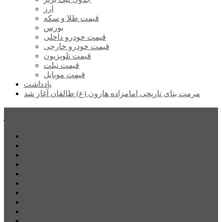
ارز
قیمت طلا و سکه
بورس
قیمت خودرو داخلی
قیمت خودرو خارجی
قیمت تلویزیون
قیمت تبلت
قیمت موبایل
یادداشت
مرمت بنای تاریخی امامزاده هارون (ع) طالقان آغاز شد
پیشتازان البرز
خانه
اجتماعی
سیاسی
فرهنگ و هنر
علم و فناوری
پزشکی و سلامت
اقتصادی
ورزشی
آموزش و پرورش
مدیریت شهری