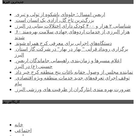
جديدترين خبرها
اربعین امسال؛ جلوه‌ای باشکوه از تولی و تبری
بزرگ‌ترین تاج گل، آزادی یک انسان است
شناسایی ۲ هزار و ۴۰۰ کودک دارای اختلالات بینایی در البرز
۶۰ هزار البرزی از خدمات اردوهای جهادی سلامت بهره‌مند
شدند
دستگاه‌های اجرایی برای معرفی کرج همراه شوند
برگزاری رویداد قرآنی ” بهار در بهار” در شرکت گاز استان
البرز
اعلام مسیرها و زمان‌بندی راهپیمایی جاماندگان اربعین
حسینی (ع) در البرز
نماینده مجلس از وصول حقابه باغات پنج منطقه کرج خبر داد
توقف اجرای تعرفه‌های جدید خدمات منطقه ویژه اقتصادی
پیام
ضرورت بهره مندی ایثارگران از ظرفیت های ورزشی البرز
کاریکاتور روز
خانه
اجتماعی