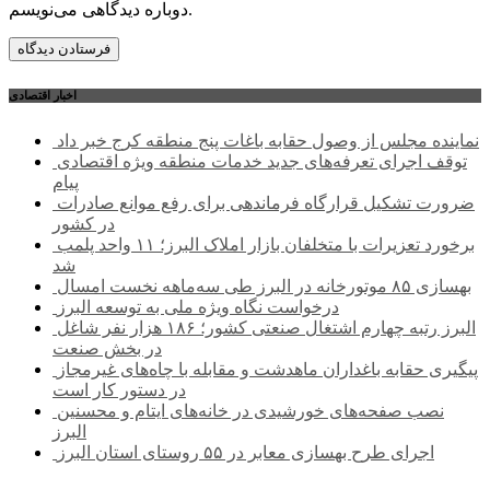
دوباره دیدگاهی می‌نویسم.
اخبار اقتصادی
نماینده مجلس از وصول حقابه باغات پنج منطقه کرج خبر داد
توقف اجرای تعرفه‌های جدید خدمات منطقه ویژه اقتصادی
پیام
ضرورت تشکیل قرارگاه فرماندهی برای رفع موانع صادرات
در کشور
برخورد تعزیرات با متخلفان بازار املاک البرز؛ ۱۱ واحد پلمب
شد
بهسازی ۸۵ موتورخانه در البرز طی سه‌ماهه نخست امسال
درخواست نگاه ویژه ملی به توسعه البرز
البرز رتبه چهارم اشتغال صنعتی کشور؛ ۱۸۶ هزار نفر شاغل
در بخش صنعت
پیگیری حقابه باغداران ماهدشت و مقابله با چاه‌های غیرمجاز
در دستور کار است
نصب صفحه‌های خورشیدی در خانه‌های ایتام و محسنین
البرز
اجرای طرح بهسازی معابر در ۵۵ روستای استان البرز