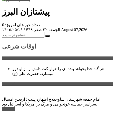
پیشتازان البرز
تعداد خبر های امروز: 0
August 07,2026
الجمعة ۲۲ صفر ۱۴۴۸
۱۴۰۵/۰۵/۱۶
اوقات شرعی
سخن روز
هر گاه خدا بخواهد بنده اي را خوار كند، دانش را از او دور
میسازد.
حضرت علی (ع)
آخرین اخبار:
امام جمعه شهرستان ساوجبلاغ اظهارداشت : اربعین امسال
سراسر حماسه خونخواهی و مرگ بر آمریکا و اسرائیل بود.
ادامه ...