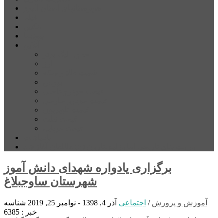
شهرستانهای استان البرز
فیلم
عکس
پیوندها
آنلاین
جدول لیگ برتر
ارز
قیمت طلا و سکه
بورس
قیمت خودرو داخلی
قیمت خودرو خارجی
قیمت تلویزیون
قیمت تبلت
قیمت موبایل
یادداشت
مرمت بنای تاریخی امامزاده هارون (ع) طالقان آغاز شد
برگزاری یادواره شهدای دانش آموز
شهرستان ساوجبلاغ
آموزش و پرورش
/
اجتماعی
آذر 4, 1398 - نوامبر 25, 2019
شناسه
خبر : 6385