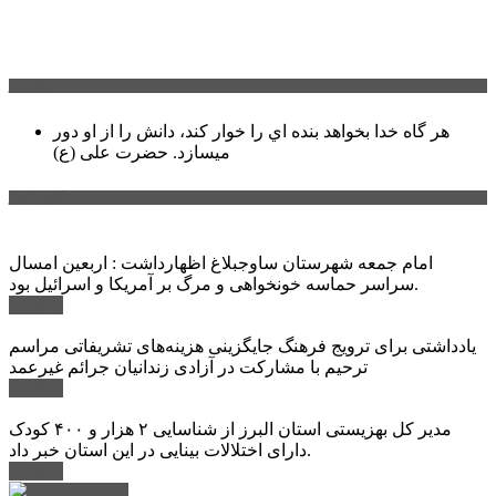
سخن روز
هر گاه خدا بخواهد بنده اي را خوار كند، دانش را از او دور
میسازد.
حضرت علی (ع)
آخرین اخبار:
امام جمعه شهرستان ساوجبلاغ اظهارداشت : اربعین امسال
سراسر حماسه خونخواهی و مرگ بر آمریکا و اسرائیل بود.
ادامه ...
یادداشتی برای ترویج فرهنگ جایگزینی هزینه‌های تشریفاتی مراسم
ترحیم با مشارکت در آزادی زندانیان جرائم غیرعمد
ادامه ...
مدیر کل بهزیستی استان البرز از شناسایی ۲ هزار و ۴۰۰ کودک
دارای اختلالات بینایی در این استان خبر داد.
ادامه ...