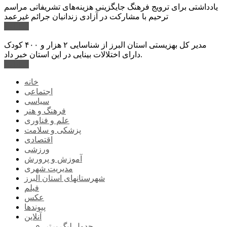
یادداشتی برای ترویج فرهنگ جایگزینی هزینه‌های تشریفاتی مراسم
ترحیم با مشارکت در آزادی زندانیان جرائم غیرعمد
ادامه ...
مدیر کل بهزیستی استان البرز از شناسایی ۲ هزار و ۴۰۰ کودک
دارای اختلالات بینایی در این استان خبر داد.
ادامه ...
خانه
اجتماعی
سیاسی
فرهنگ و هنر
علم و فناوری
پزشکی و سلامت
اقتصادی
ورزشی
آموزش و پرورش
مدیریت شهری
شهرستانهای استان البرز
فیلم
عکس
پیوندها
آنلاین
جدول لیگ برتر