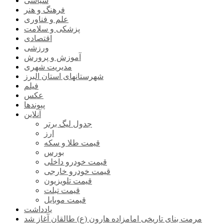
سیاسی
فرهنگ و هنر
علم و فناوری
پزشکی و سلامت
اقتصادی
ورزشی
آموزش و پرورش
مدیریت شهری
شهرستانهای استان البرز
فیلم
عکس
پیوندها
آنلاین
جدول لیگ برتر
ارز
قیمت طلا و سکه
بورس
قیمت خودرو داخلی
قیمت خودرو خارجی
قیمت تلویزیون
قیمت تبلت
قیمت موبایل
یادداشت
مرمت بنای تاریخی امامزاده هارون (ع) طالقان آغاز شد