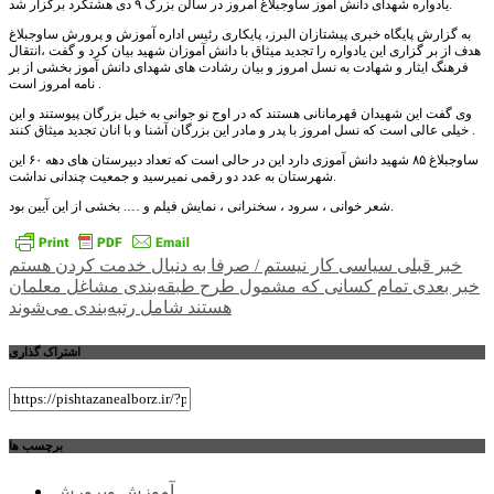
یادواره شهدای دانش آموز ساوجبلاغ امروز در سالن بزرگ ۹ دی هشتگرد برگزار شد.
به گزارش پایگاه خبری پیشتازان البرز، پایکاری رئیس اداره آموزش و پرورش ساوجبلاغ
هدف از بر گزاری این یادواره را تجدید میثاق با دانش آموزان شهید بیان کرد و گفت ،انتقال
فرهنگ ایثار و شهادت به نسل امروز و بیان رشادت های شهدای دانش آموز بخشی از بر
نامه امروز است .
وی گفت این شهیدان قهرمانانی هستند که در اوج نو جوانی به خیل بزرگان پیوستند و این
خیلی عالی است که نسل امروز با پدر و مادر این بزرگان آشنا و با انان تجدید میثاق کنند .
ساوجبلاغ ۸۵ شهید دانش آموزی دارد این در حالی است که تعداد دبیرستان های دهه ۶۰ این
شهرستان به عدد دو رقمی نمیرسید و جمعیت چندانی نداشت.
شعر خوانی ، سرود ، سخنرانی ، نمایش فیلم و …. بخشی از این آیین بود.
راهبری
خبر قبلی
سیاسی کار نیستم / صرفا به دنبال خدمت کردن هستم
خبر بعدی
تمام کسانی که مشمول طرح طبقه‌بندی مشاغل معلمان
نوشته
هستند شامل رتبه‌بندی می‌شوند
اشتراک گذاری
برچسب ها
آموزش وپرورش