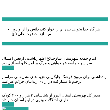
سخن روز
هر گاه خدا بخواهد بنده اي را خوار كند، دانش را از او دور
میسازد.
حضرت علی (ع)
آخرین اخبار:
امام جمعه شهرستان ساوجبلاغ اظهارداشت : اربعین امسال
سراسر حماسه خونخواهی و مرگ بر آمریکا و اسرائیل بود.
ادامه ...
یادداشتی برای ترویج فرهنگ جایگزینی هزینه‌های تشریفاتی مراسم
ترحیم با مشارکت در آزادی زندانیان جرائم غیرعمد
ادامه ...
مدیر کل بهزیستی استان البرز از شناسایی ۲ هزار و ۴۰۰ کودک
دارای اختلالات بینایی در این استان خبر داد.
ادامه ...