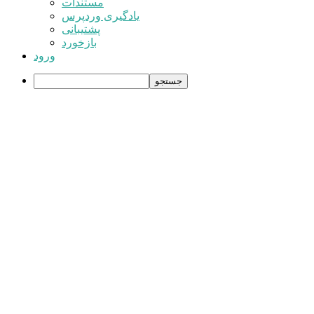
وردپرس
مستندات
یادگیری وردپرس
پشتیبانی
بازخورد
ورود
جستجو