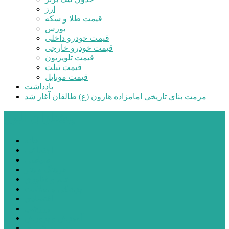
ارز
قیمت طلا و سکه
بورس
قیمت خودرو داخلی
قیمت خودرو خارجی
قیمت تلویزیون
قیمت تبلت
قیمت موبایل
یادداشت
مرمت بنای تاریخی امامزاده هارون (ع) طالقان آغاز شد
پیشتازان البرز
خانه
اجتماعی
سیاسی
فرهنگ و هنر
علم و فناوری
پزشکی و سلامت
اقتصادی
ورزشی
آموزش و پرورش
مدیریت شهری