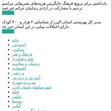
یادداشتی برای ترویج فرهنگ جایگزینی هزینه‌های تشریفاتی مراسم
ترحیم با مشارکت در آزادی زندانیان جرائم غیرعمد
ادامه ...
مدیر کل بهزیستی استان البرز از شناسایی ۲ هزار و ۴۰۰ کودک
دارای اختلالات بینایی در این استان خبر داد.
ادامه ...
خانه
اجتماعی
سیاسی
فرهنگ و هنر
علم و فناوری
پزشکی و سلامت
اقتصادی
ورزشی
آموزش و پرورش
مدیریت شهری
شهرستانهای استان البرز
فیلم
عکس
پیوندها
آنلاین
جدول لیگ برتر