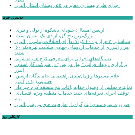
اجرای طرح بهسازی معابر در ۵۵ روستای استان البرز
جديدترين خبرها
اربعین امسال؛ جلوه‌ای باشکوه از تولی و تبری
بزرگ‌ترین تاج گل، آزادی یک انسان است
شناسایی ۲ هزار و ۴۰۰ کودک دارای اختلالات بینایی در البرز
۶۰ هزار البرزی از خدمات اردوهای جهادی سلامت بهره‌مند
شدند
دستگاه‌های اجرایی برای معرفی کرج همراه شوند
برگزاری رویداد قرآنی ” بهار در بهار” در شرکت گاز استان
البرز
اعلام مسیرها و زمان‌بندی راهپیمایی جاماندگان اربعین
حسینی (ع) در البرز
نماینده مجلس از وصول حقابه باغات پنج منطقه کرج خبر داد
توقف اجرای تعرفه‌های جدید خدمات منطقه ویژه اقتصادی
پیام
ضرورت بهره مندی ایثارگران از ظرفیت های ورزشی البرز
کاریکاتور روز