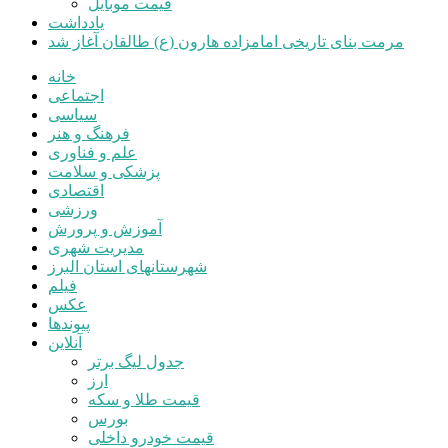
قیمت موبایل
یادداشت
مرمت بنای تاریخی امامزاده هارون (ع) طالقان آغاز شد
خانه
اجتماعی
سیاسی
فرهنگ و هنر
علم و فناوری
پزشکی و سلامت
اقتصادی
ورزشی
آموزش و پرورش
مدیریت شهری
شهرستانهای استان البرز
فیلم
عکس
پیوندها
آنلاین
جدول لیگ برتر
ارز
قیمت طلا و سکه
بورس
قیمت خودرو داخلی