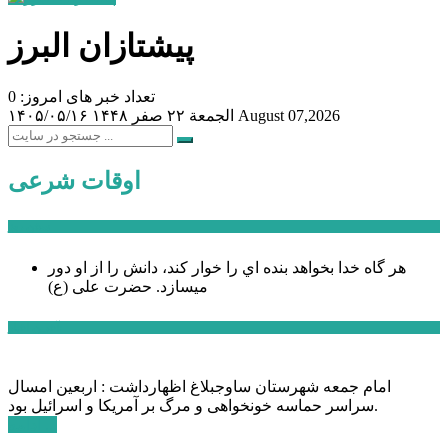
پیشتازان البرز
تعداد خبر های امروز: 0
August 07,2026
الجمعة ۲۲ صفر ۱۴۴۸
۱۴۰۵/۰۵/۱۶
اوقات شرعی
سخن روز
هر گاه خدا بخواهد بنده اي را خوار كند، دانش را از او دور
میسازد.
حضرت علی (ع)
آخرین اخبار:
امام جمعه شهرستان ساوجبلاغ اظهارداشت : اربعین امسال
سراسر حماسه خونخواهی و مرگ بر آمریکا و اسرائیل بود.
ادامه ...