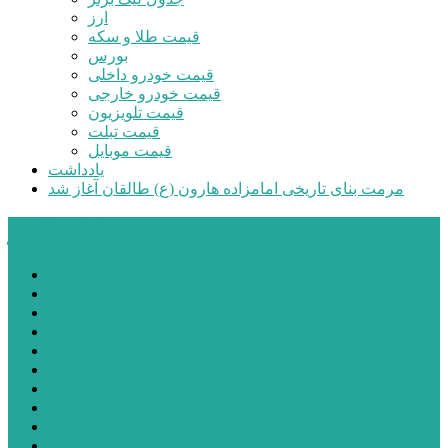
ارز
قیمت طلا و سکه
بورس
قیمت خودرو داخلی
قیمت خودرو خارجی
قیمت تلویزیون
قیمت تبلت
قیمت موبایل
یادداشت
مرمت بنای تاریخی امامزاده هارون (ع) طالقان آغاز شد
پیشتازان البرز
خانه
اجتماعی
سیاسی
فرهنگ و هنر
علم و فناوری
پزشکی و سلامت
اقتصادی
ورزشی
آموزش و پرورش
مدیریت شهری