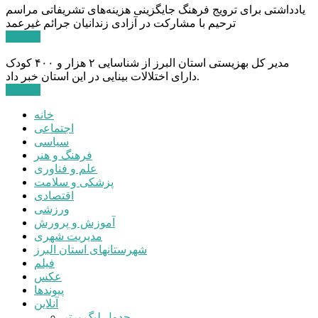
یادداشتی برای ترویج فرهنگ جایگزینی هزینه‌های تشریفاتی مراسم
ترحیم با مشارکت در آزادی زندانیان جرائم غیرعمد
ادامه ...
مدیر کل بهزیستی استان البرز از شناسایی ۲ هزار و ۴۰۰ کودک
دارای اختلالات بینایی در این استان خبر داد.
ادامه ...
خانه
اجتماعی
سیاسی
فرهنگ و هنر
علم و فناوری
پزشکی و سلامت
اقتصادی
ورزشی
آموزش و پرورش
مدیریت شهری
شهرستانهای استان البرز
فیلم
عکس
پیوندها
آنلاین
جدول لیگ برتر