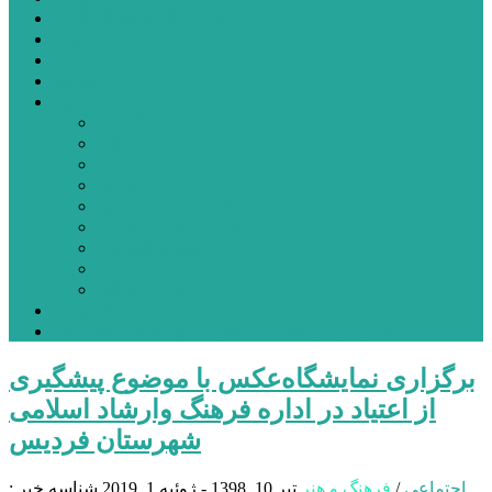
شهرستانهای استان البرز
فیلم
عکس
پیوندها
آنلاین
جدول لیگ برتر
ارز
قیمت طلا و سکه
بورس
قیمت خودرو داخلی
قیمت خودرو خارجی
قیمت تلویزیون
قیمت تبلت
قیمت موبایل
یادداشت
مرمت بنای تاریخی امامزاده هارون (ع) طالقان آغاز شد
برگزاری نمایشگاه‌عکس با موضوع پیشگیری
از اعتیاد در اداره فرهنگ وارشاد اسلامی
شهرستان فردیس
اجتماعی
/
فرهنگ و هنر
تیر 10, 1398 - ژوئیه 1, 2019
شناسه خبر :