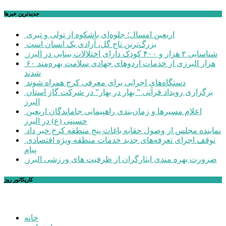
جديدترين خبرها
اربعین امسال؛ جلوه‌ای باشکوه از تولی و تبری
بزرگ‌ترین تاج گل، آزادی یک انسان است
شناسایی ۲ هزار و ۴۰۰ کودک دارای اختلالات بینایی در البرز
۶۰ هزار البرزی از خدمات اردوهای جهادی سلامت بهره‌مند
شدند
دستگاه‌های اجرایی برای معرفی کرج همراه شوند
برگزاری رویداد قرآنی ” بهار در بهار” در شرکت گاز استان
البرز
اعلام مسیرها و زمان‌بندی راهپیمایی جاماندگان اربعین
حسینی (ع) در البرز
نماینده مجلس از وصول حقابه باغات پنج منطقه کرج خبر داد
توقف اجرای تعرفه‌های جدید خدمات منطقه ویژه اقتصادی
پیام
ضرورت بهره مندی ایثارگران از ظرفیت های ورزشی البرز
کاریکاتور روز
خانه