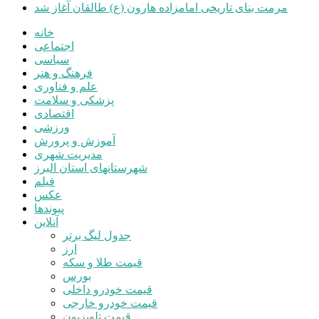
مرمت بنای تاریخی امامزاده هارون (ع) طالقان آغاز شد
خانه
اجتماعی
سیاسی
فرهنگ و هنر
علم و فناوری
پزشکی و سلامت
اقتصادی
ورزشی
آموزش و پرورش
مدیریت شهری
شهرستانهای استان البرز
فیلم
عکس
پیوندها
آنلاین
جدول لیگ برتر
ارز
قیمت طلا و سکه
بورس
قیمت خودرو داخلی
قیمت خودرو خارجی
قیمت تلویزیون