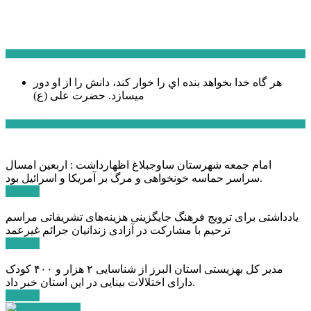
سخن روز
هر گاه خدا بخواهد بنده اي را خوار كند، دانش را از او دور
میسازد.
حضرت علی (ع)
آخرین اخبار:
امام جمعه شهرستان ساوجبلاغ اظهارداشت : اربعین امسال
سراسر حماسه خونخواهی و مرگ بر آمریکا و اسرائیل بود.
ادامه ...
یادداشتی برای ترویج فرهنگ جایگزینی هزینه‌های تشریفاتی مراسم
ترحیم با مشارکت در آزادی زندانیان جرائم غیرعمد
ادامه ...
مدیر کل بهزیستی استان البرز از شناسایی ۲ هزار و ۴۰۰ کودک
دارای اختلالات بینایی در این استان خبر داد.
ادامه ...