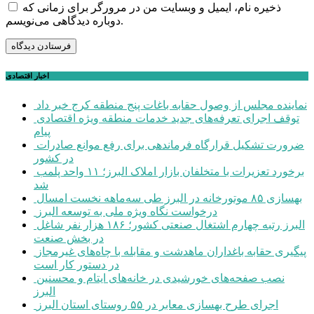
ذخیره نام، ایمیل و وبسایت من در مرورگر برای زمانی که
دوباره دیدگاهی می‌نویسم.
اخبار اقتصادی
نماینده مجلس از وصول حقابه باغات پنج منطقه کرج خبر داد
توقف اجرای تعرفه‌های جدید خدمات منطقه ویژه اقتصادی
پیام
ضرورت تشکیل قرارگاه فرماندهی برای رفع موانع صادرات
در کشور
برخورد تعزیرات با متخلفان بازار املاک البرز؛ ۱۱ واحد پلمب
شد
بهسازی ۸۵ موتورخانه در البرز طی سه‌ماهه نخست امسال
درخواست نگاه ویژه ملی به توسعه البرز
البرز رتبه چهارم اشتغال صنعتی کشور؛ ۱۸۶ هزار نفر شاغل
در بخش صنعت
پیگیری حقابه باغداران ماهدشت و مقابله با چاه‌های غیرمجاز
در دستور کار است
نصب صفحه‌های خورشیدی در خانه‌های ایتام و محسنین
البرز
اجرای طرح بهسازی معابر در ۵۵ روستای استان البرز