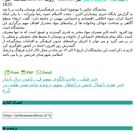
1835
نمایشگاه عکس با موضوع اعتیاد در فرهنگسرای بوستان ولایت بر پا شد.
به گزارش پایگاه خبری پیشتازان البرز ، حجت الاسلام حمید رضا ولیزاده ، با بیان اینکه
اعتیاد اثرات سوء اخلاقی، اقتصادی و اجتماعی مهمی در جامعه دارد، گفت: ارتقاء سطح
آگاهی و شناخت جوانان وخانواده ها از پیامدهای مواد مخدراز اهداف مهم برگزاری این
نمایشگاه است.
وی افزود: دامنه تأثیر مصرف مواد مخدر به قدری گسترده و عمیق است که نه تنها مصرف
کننده، بلکه تمام شبکه‌های اجتماعی از خانواده و دوستان تا محیط‌ های تحصیلی و شغلی را
در بر می گیرد و می توان با اجرای برنامه‌های مدون فرهنگی و اقدامات پیشگیرانه از
گسترش روز افزون اعتیاد در کشور جلوگیری کرد.
لازم به ذکر است این نمایشگاه از تاریخ ٩ الی ١٣ تیر ماه در محل تالار اداره فرهنگ و ارشاد
اسلامی شهرستان فردیس بر پا می باشد.
راهبری
خبر قبلی
رعایت الگوی مصرف ، تامین برق پایدار
خبر بعدی
5سال حبس درانتظار متهم پرونده تولید شیر تقلبی در
نوشته
کرج
اشتراک گذاری
برچسب ها