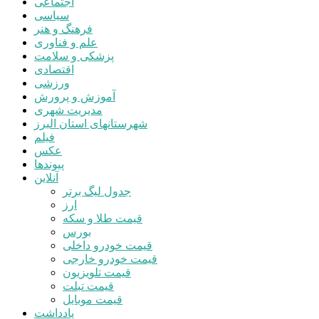
اجتماعی
سیاسی
فرهنگ و هنر
علم و فناوری
پزشکی و سلامت
اقتصادی
ورزشی
آموزش و پرورش
مدیریت شهری
شهرستانهای استان البرز
فیلم
عکس
پیوندها
آنلاین
جدول لیگ برتر
ارز
قیمت طلا و سکه
بورس
قیمت خودرو داخلی
قیمت خودرو خارجی
قیمت تلویزیون
قیمت تبلت
قیمت موبایل
یادداشت