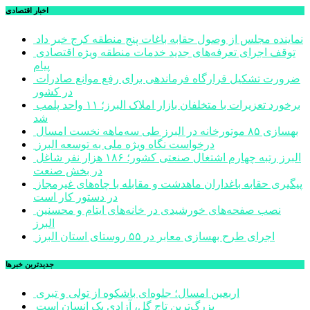
اخبار اقتصادی
نماینده مجلس از وصول حقابه باغات پنج منطقه کرج خبر داد
توقف اجرای تعرفه‌های جدید خدمات منطقه ویژه اقتصادی
پیام
ضرورت تشکیل قرارگاه فرماندهی برای رفع موانع صادرات
در کشور
برخورد تعزیرات با متخلفان بازار املاک البرز؛ ۱۱ واحد پلمب
شد
بهسازی ۸۵ موتورخانه در البرز طی سه‌ماهه نخست امسال
درخواست نگاه ویژه ملی به توسعه البرز
البرز رتبه چهارم اشتغال صنعتی کشور؛ ۱۸۶ هزار نفر شاغل
در بخش صنعت
پیگیری حقابه باغداران ماهدشت و مقابله با چاه‌های غیرمجاز
در دستور کار است
نصب صفحه‌های خورشیدی در خانه‌های ایتام و محسنین
البرز
اجرای طرح بهسازی معابر در ۵۵ روستای استان البرز
جديدترين خبرها
اربعین امسال؛ جلوه‌ای باشکوه از تولی و تبری
بزرگ‌ترین تاج گل، آزادی یک انسان است