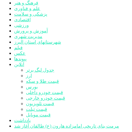
فرهنگ و هنر
علم و فناوری
پزشکی و سلامت
اقتصادی
ورزشی
آموزش و پرورش
مدیریت شهری
شهرستانهای استان البرز
فیلم
عکس
پیوندها
آنلاین
جدول لیگ برتر
ارز
قیمت طلا و سکه
بورس
قیمت خودرو داخلی
قیمت خودرو خارجی
قیمت تلویزیون
قیمت تبلت
قیمت موبایل
یادداشت
مرمت بنای تاریخی امامزاده هارون (ع) طالقان آغاز شد