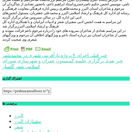
نامی، موسس انجمن حکیم ناصرخسرو،استاد ابراهیم ناعم، باحضور تعدادی از شاگردان آن
مرحوم و ‌شاعران استان البرز و محمدطاهری،رییس اداره فرهنگی معاونت فرهنگی و
رسانه ای اداره کل فرهنگ و ارشاد اسلامی البرز و محمدعلی جعفریان، مسئول انجمن‌های
ادبی این اداره کل، در سالن سیروس صابر برگزار گردید .
این مراسم به همت انجمن ادبی سفیران شعر و ادبیات ایرانیان و با همکاری اداره کل
فرهنگ و ارشاد اسلامی البرزبرگزار شد.
در این مراسم تعدادی از شاعران سروده های خود را درباره مرحوم ناعم قرائت نمودند و
بعضی از شاعران استان نیز درباره استاد ناعم و ویژگیهای اخلاقی آن مرحوم و ویژگیهای
شعری وی صجبت کردند
راهبری
خبر قبلی
اجرای ۴ پروژه بازآفرینی شهری در محمدشهر
خبر بعدی
برگزاری جلسه کمیسیون عمران و شهرسازی شورای
نوشته
اسلامی شهر گلسار
اشتراک گذاری
برچسب ها
البرز
پیشتازان البرز
شعر