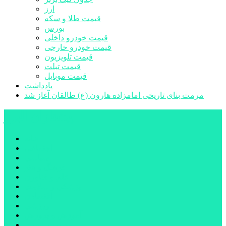
ارز
قیمت طلا و سکه
بورس
قیمت خودرو داخلی
قیمت خودرو خارجی
قیمت تلویزیون
قیمت تبلت
قیمت موبایل
یادداشت
مرمت بنای تاریخی امامزاده هارون (ع) طالقان آغاز شد
پیشتازان البرز
خانه
اجتماعی
سیاسی
فرهنگ و هنر
علم و فناوری
پزشکی و سلامت
اقتصادی
ورزشی
آموزش و پرورش
مدیریت شهری