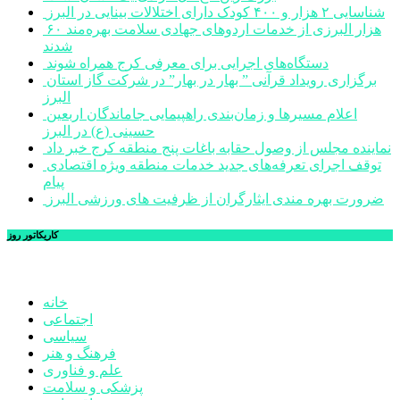
شناسایی ۲ هزار و ۴۰۰ کودک دارای اختلالات بینایی در البرز
۶۰ هزار البرزی از خدمات اردوهای جهادی سلامت بهره‌مند
شدند
دستگاه‌های اجرایی برای معرفی کرج همراه شوند
برگزاری رویداد قرآنی ” بهار در بهار” در شرکت گاز استان
البرز
اعلام مسیرها و زمان‌بندی راهپیمایی جاماندگان اربعین
حسینی (ع) در البرز
نماینده مجلس از وصول حقابه باغات پنج منطقه کرج خبر داد
توقف اجرای تعرفه‌های جدید خدمات منطقه ویژه اقتصادی
پیام
ضرورت بهره مندی ایثارگران از ظرفیت های ورزشی البرز
کاریکاتور روز
خانه
اجتماعی
سیاسی
فرهنگ و هنر
علم و فناوری
پزشکی و سلامت