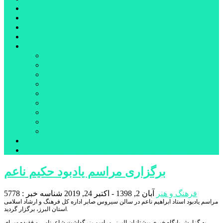
شهرستانهای استان البرز
فیلم
عکس
پیوندها
آنلاین
جدول لیگ برتر
ارز
قیمت طلا و سکه
بورس
قیمت خودرو داخلی
قیمت خودرو خارجی
قیمت تلویزیون
قیمت تبلت
قیمت موبایل
یادداشت
مرمت بنای تاریخی امامزاده هارون (ع) طالقان آغاز شد
برگزاری مراسم یادبود حکیم ناعم
فرهنگ و هنر
آبان 2, 1398 - اکتبر 24, 2019
شناسه خبر : 5778
مراسم یادبود استاد ابراهیم ناعم در سالن سیروس صابر اداره کل فرهنگ و ارشاد اسلامی
استان البرز، برگزار گردید.
به گزارش پایگاه خبری پیشتازان البرز، مراسم بزرگداشت شاعرنامی و فقیده سرای