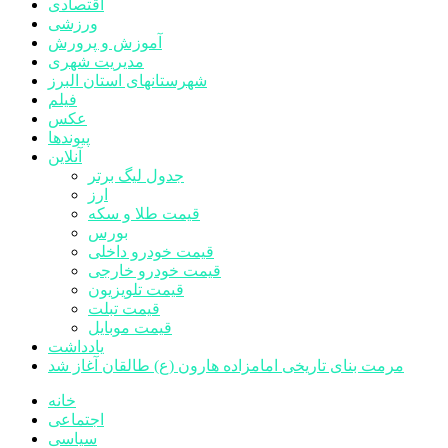
اقتصادی
ورزشی
آموزش و پرورش
مدیریت شهری
شهرستانهای استان البرز
فیلم
عکس
پیوندها
آنلاین
جدول لیگ برتر
ارز
قیمت طلا و سکه
بورس
قیمت خودرو داخلی
قیمت خودرو خارجی
قیمت تلویزیون
قیمت تبلت
قیمت موبایل
یادداشت
مرمت بنای تاریخی امامزاده هارون (ع) طالقان آغاز شد
خانه
اجتماعی
سیاسی