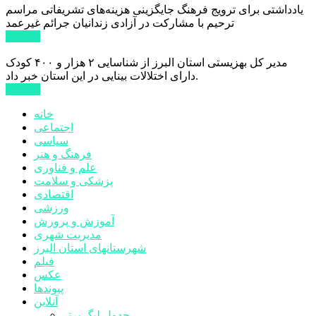
یادداشتی برای ترویج فرهنگ جایگزینی هزینه‌های تشریفاتی مراسم
ترحیم با مشارکت در آزادی زندانیان جرائم غیرعمد
ادامه ...
مدیر کل بهزیستی استان البرز از شناسایی ۲ هزار و ۴۰۰ کودک
دارای اختلالات بینایی در این استان خبر داد.
ادامه ...
خانه
اجتماعی
سیاسی
فرهنگ و هنر
علم و فناوری
پزشکی و سلامت
اقتصادی
ورزشی
آموزش و پرورش
مدیریت شهری
شهرستانهای استان البرز
فیلم
عکس
پیوندها
آنلاین
جدول لیگ برتر