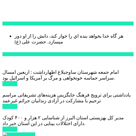
سخن روز
هر گاه خدا بخواهد بنده اي را خوار كند، دانش را از او دور
میسازد.
حضرت علی (ع)
آخرین اخبار:
امام جمعه شهرستان ساوجبلاغ اظهارداشت : اربعین امسال
سراسر حماسه خونخواهی و مرگ بر آمریکا و اسرائیل بود.
ادامه ...
یادداشتی برای ترویج فرهنگ جایگزینی هزینه‌های تشریفاتی مراسم
ترحیم با مشارکت در آزادی زندانیان جرائم غیرعمد
ادامه ...
مدیر کل بهزیستی استان البرز از شناسایی ۲ هزار و ۴۰۰ کودک
دارای اختلالات بینایی در این استان خبر داد.
ادامه ...