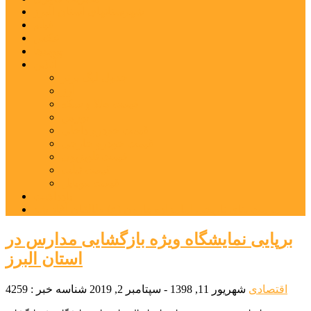
شهرستانهای استان البرز
فیلم
عکس
پیوندها
آنلاین
جدول لیگ برتر
ارز
قیمت طلا و سکه
بورس
قیمت خودرو داخلی
قیمت خودرو خارجی
قیمت تلویزیون
قیمت تبلت
قیمت موبایل
یادداشت
مرمت بنای تاریخی امامزاده هارون (ع) طالقان آغاز شد
برپایی نمایشگاه ویژه بازگشایی مدارس در
استان البرز
اقتصادی
شهریور 11, 1398 - سپتامبر 2, 2019
شناسه خبر : 4259