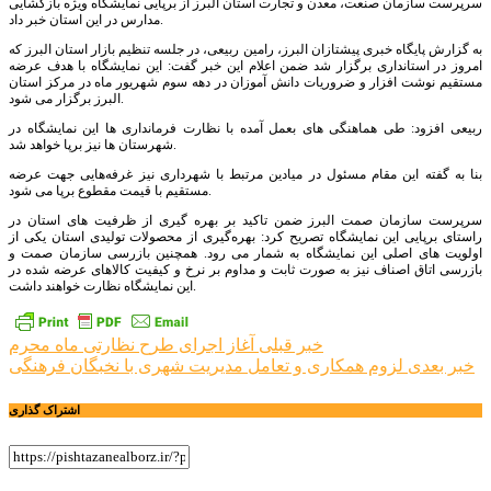
سرپرست سازمان صنعت، معدن و تجارت استان البرز از برپایی نمایشگاه ویژه بازگشایی
مدارس در این استان خبر داد.
به گزارش پایگاه خبری پیشتازان البرز، رامین ربیعی، در جلسه تنظیم بازار استان البرز که
امروز در استانداری برگزار شد ضمن اعلام این خبر گفت: این نمایشگاه با هدف عرضه
مستقیم نوشت افزار و ضروریات دانش آموزان در دهه سوم شهریور ماه در مرکز استان
البرز برگزار می شود.
ربیعی افزود: طی هماهنگی های بعمل آمده با نظارت فرمانداری ها این نمایشگاه در
شهرستان ها نیز برپا خواهد شد.
بنا به گفته این مقام مسئول در میادین مرتبط با شهرداری نیز غرفه‌هایی جهت عرضه
مستقیم با قیمت مقطوع برپا می شود.
سرپرست سازمان صمت البرز ضمن تاکید بر بهره گیری از ظرفیت های استان در
راستای برپایی این نمایشگاه تصریح کرد: بهره‌گیری از محصولات تولیدی استان یکی از
اولویت های اصلی این نمایشگاه به شمار می رود. همچنین بازرسی سازمان صمت و
بازرسی اتاق اصناف نیز به صورت ثابت و مداوم بر نرخ و کیفیت کالاهای عرضه شده در
این نمایشگاه نظارت خواهند داشت.
راهبری
خبر قبلی
آغاز اجرای طرح نظارتی ماه محرم
خبر بعدی
لزوم همکاری و تعامل مدیریت شهری با نخبگان فرهنگی
نوشته
اشتراک گذاری