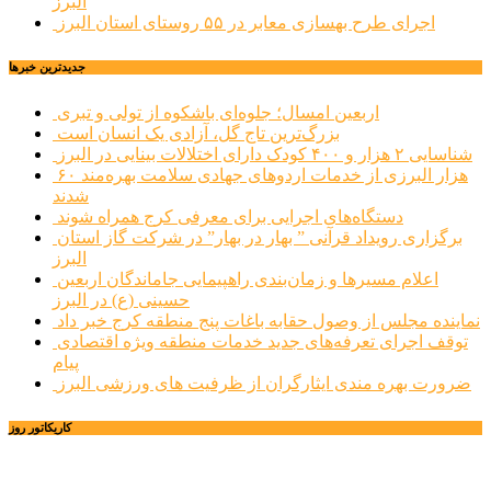
البرز
اجرای طرح بهسازی معابر در ۵۵ روستای استان البرز
جديدترين خبرها
اربعین امسال؛ جلوه‌ای باشکوه از تولی و تبری
بزرگ‌ترین تاج گل، آزادی یک انسان است
شناسایی ۲ هزار و ۴۰۰ کودک دارای اختلالات بینایی در البرز
۶۰ هزار البرزی از خدمات اردوهای جهادی سلامت بهره‌مند
شدند
دستگاه‌های اجرایی برای معرفی کرج همراه شوند
برگزاری رویداد قرآنی ” بهار در بهار” در شرکت گاز استان
البرز
اعلام مسیرها و زمان‌بندی راهپیمایی جاماندگان اربعین
حسینی (ع) در البرز
نماینده مجلس از وصول حقابه باغات پنج منطقه کرج خبر داد
توقف اجرای تعرفه‌های جدید خدمات منطقه ویژه اقتصادی
پیام
ضرورت بهره مندی ایثارگران از ظرفیت های ورزشی البرز
کاریکاتور روز