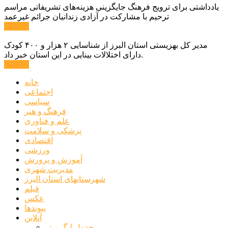
یادداشتی برای ترویج فرهنگ جایگزینی هزینه‌های تشریفاتی مراسم
ترحیم با مشارکت در آزادی زندانیان جرائم غیرعمد
ادامه ...
مدیر کل بهزیستی استان البرز از شناسایی ۲ هزار و ۴۰۰ کودک
دارای اختلالات بینایی در این استان خبر داد.
ادامه ...
خانه
اجتماعی
سیاسی
فرهنگ و هنر
علم و فناوری
پزشکی و سلامت
اقتصادی
ورزشی
آموزش و پرورش
مدیریت شهری
شهرستانهای استان البرز
فیلم
عکس
پیوندها
آنلاین
جدول لیگ برتر