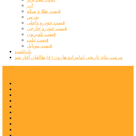
ارز
قیمت طلا و سکه
بورس
قیمت خودرو داخلی
قیمت خودرو خارجی
قیمت تلویزیون
قیمت تبلت
قیمت موبایل
یادداشت
مرمت بنای تاریخی امامزاده هارون (ع) طالقان آغاز شد
پیشتازان البرز
خانه
اجتماعی
سیاسی
فرهنگ و هنر
علم و فناوری
پزشکی و سلامت
اقتصادی
ورزشی
آموزش و پرورش
مدیریت شهری