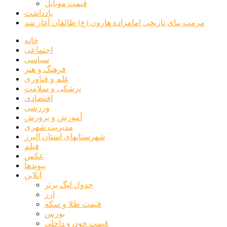
قیمت موبایل
یادداشت
مرمت بنای تاریخی امامزاده هارون (ع) طالقان آغاز شد
خانه
اجتماعی
سیاسی
فرهنگ و هنر
علم و فناوری
پزشکی و سلامت
اقتصادی
ورزشی
آموزش و پرورش
مدیریت شهری
شهرستانهای استان البرز
فیلم
عکس
پیوندها
آنلاین
جدول لیگ برتر
ارز
قیمت طلا و سکه
بورس
قیمت خودرو داخلی