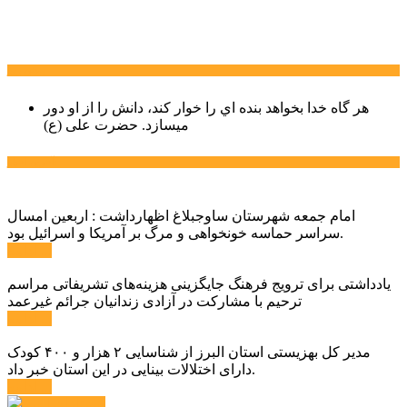
سخن روز
هر گاه خدا بخواهد بنده اي را خوار كند، دانش را از او دور
میسازد.
حضرت علی (ع)
آخرین اخبار:
امام جمعه شهرستان ساوجبلاغ اظهارداشت : اربعین امسال
سراسر حماسه خونخواهی و مرگ بر آمریکا و اسرائیل بود.
ادامه ...
یادداشتی برای ترویج فرهنگ جایگزینی هزینه‌های تشریفاتی مراسم
ترحیم با مشارکت در آزادی زندانیان جرائم غیرعمد
ادامه ...
مدیر کل بهزیستی استان البرز از شناسایی ۲ هزار و ۴۰۰ کودک
دارای اختلالات بینایی در این استان خبر داد.
ادامه ...