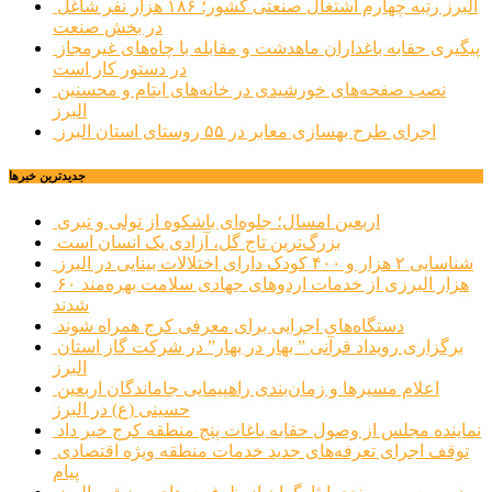
البرز رتبه چهارم اشتغال صنعتی کشور؛ ۱۸۶ هزار نفر شاغل
در بخش صنعت
پیگیری حقابه باغداران ماهدشت و مقابله با چاه‌های غیرمجاز
در دستور کار است
نصب صفحه‌های خورشیدی در خانه‌های ایتام و محسنین
البرز
اجرای طرح بهسازی معابر در ۵۵ روستای استان البرز
جديدترين خبرها
اربعین امسال؛ جلوه‌ای باشکوه از تولی و تبری
بزرگ‌ترین تاج گل، آزادی یک انسان است
شناسایی ۲ هزار و ۴۰۰ کودک دارای اختلالات بینایی در البرز
۶۰ هزار البرزی از خدمات اردوهای جهادی سلامت بهره‌مند
شدند
دستگاه‌های اجرایی برای معرفی کرج همراه شوند
برگزاری رویداد قرآنی ” بهار در بهار” در شرکت گاز استان
البرز
اعلام مسیرها و زمان‌بندی راهپیمایی جاماندگان اربعین
حسینی (ع) در البرز
نماینده مجلس از وصول حقابه باغات پنج منطقه کرج خبر داد
توقف اجرای تعرفه‌های جدید خدمات منطقه ویژه اقتصادی
پیام