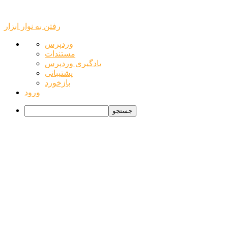
رفتن به نوار ابزار
درباره
وردپرس
وردپرس
مستندات
یادگیری وردپرس
پشتیبانی
بازخورد
ورود
جستجو