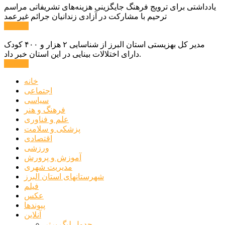
یادداشتی برای ترویج فرهنگ جایگزینی هزینه‌های تشریفاتی مراسم
ترحیم با مشارکت در آزادی زندانیان جرائم غیرعمد
ادامه ...
مدیر کل بهزیستی استان البرز از شناسایی ۲ هزار و ۴۰۰ کودک
دارای اختلالات بینایی در این استان خبر داد.
ادامه ...
خانه
اجتماعی
سیاسی
فرهنگ و هنر
علم و فناوری
پزشکی و سلامت
اقتصادی
ورزشی
آموزش و پرورش
مدیریت شهری
شهرستانهای استان البرز
فیلم
عکس
پیوندها
آنلاین
جدول لیگ برتر