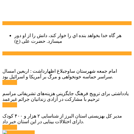
سخن روز
هر گاه خدا بخواهد بنده اي را خوار كند، دانش را از او دور
میسازد.
حضرت علی (ع)
آخرین اخبار:
امام جمعه شهرستان ساوجبلاغ اظهارداشت : اربعین امسال
سراسر حماسه خونخواهی و مرگ بر آمریکا و اسرائیل بود.
ادامه ...
یادداشتی برای ترویج فرهنگ جایگزینی هزینه‌های تشریفاتی مراسم
ترحیم با مشارکت در آزادی زندانیان جرائم غیرعمد
ادامه ...
مدیر کل بهزیستی استان البرز از شناسایی ۲ هزار و ۴۰۰ کودک
دارای اختلالات بینایی در این استان خبر داد.
ادامه ...