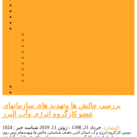
شهرستانهای استان البرز
فیلم
عکس
پیوندها
آنلاین
جدول لیگ برتر
ارز
قیمت طلا و سکه
بورس
قیمت خودرو داخلی
قیمت خودرو خارجی
قیمت تلویزیون
قیمت تبلت
قیمت موبایل
یادداشت
مرمت بنای تاریخی امامزاده هارون (ع) طالقان آغاز شد
بررسی چالش ها وتهدید های سازمانهای
عضو کارگروه انرژی وآب البرز
اقتصادی
خرداد 21, 1398 - ژوئن 11, 2019
شناسه خبر : 1024
دومین کارگروه انرژی و آب استان البرز باهدف شناسایی چالش ها وتهدیدهای پیش روی