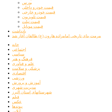
بورس
قیمت خودرو داخلی
قیمت خودرو خارجی
قیمت تلویزیون
قیمت تبلت
قیمت موبایل
یادداشت
مرمت بنای تاریخی امامزاده هارون (ع) طالقان آغاز شد
خانه
اجتماعی
سیاسی
فرهنگ و هنر
علم و فناوری
پزشکی و سلامت
اقتصادی
ورزشی
آموزش و پرورش
مدیریت شهری
شهرستانهای استان البرز
فیلم
عکس
پیوندها
آنلاین