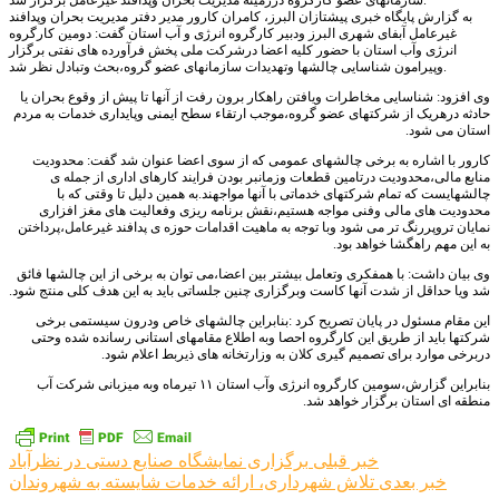
سازمانهای عضو کارگروه درزمینه مدیریت بحران وپدافند غیرعامل برگزار شد.
به گزارش پایگاه خبری پیشتازان البرز، کامران کارور مدیر دفتر مدیریت بحران وپدافند
غیرعامل آبفای شهری البرز ودبیر کارگروه انرژی و آب استان گفت: دومین کارگروه
انرژی وآب استان با حضور کلیه اعضا درشرکت ملی پخش فرآورده های نفتی برگزار
وپیرامون شناسایی چالشها وتهدیدات سازمانهای عضو گروه،بحث وتبادل نظر شد.
وی افزود: شناسایی مخاطرات ویافتن راهکار برون رفت از آنها تا پیش از وقوع بحران یا
حادثه درهریک از شرکتهای عضو گروه،موجب ارتقاء سطح ایمنی وپایداری خدمات به مردم
استان می شود.
کارور با اشاره به برخی چالشهای عمومی که از سوی اعضا عنوان شد گفت: محدودیت
منابع مالی،محدودیت درتامین قطعات وزمانبر بودن فرایند کارهای اداری از جمله ی
چالشهایست که تمام شرکتهای خدماتی با آنها مواجهند.به همین دلیل تا وقتی که با
محدودیت های مالی وفنی مواجه هستیم،نقش برنامه ریزی وفعالیت های مغز افزاری
نمایان تروپررنگ تر می شود وبا توجه به ماهیت اقدامات حوزه ی پدافند غیرعامل،پرداختن
به این مهم راهگشا خواهد بود.
وی بیان داشت: با همفکری وتعامل بیشتر بین اعضا،می توان به برخی از این چالشها فائق
شد ویا حداقل از شدت آنها کاست وبرگزاری چنین جلساتی باید به این هدف کلی منتج شود.
این مقام مسئول در پایان تصریح کرد :بنابراین چالشهای خاص ودرون سیستمی برخی
شرکتها باید از طریق این کارگروه احصا وبه اطلاع مقامهای استانی رسانده شده وحتی
دربرخی موارد برای تصمیم گیری کلان به وزارتخانه های ذیربط اعلام شود.
بنابراین گزارش،سومین کارگروه انرژی وآب استان ۱۱ تیرماه وبه میزبانی شرکت آب
منطقه ای استان برگزار خواهد شد.
راهبری
خبر قبلی
برگزاری نمایشگاه صنایع دستی در نظرآباد
خبر بعدی
تلاش شهرداری، ارائه خدمات شایسته به شهروندان
نوشته