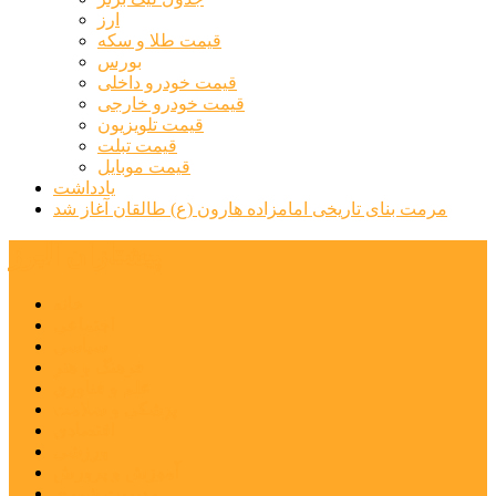
ارز
قیمت طلا و سکه
بورس
قیمت خودرو داخلی
قیمت خودرو خارجی
قیمت تلویزیون
قیمت تبلت
قیمت موبایل
یادداشت
مرمت بنای تاریخی امامزاده هارون (ع) طالقان آغاز شد
پیشتازان البرز
خانه
اجتماعی
سیاسی
فرهنگ و هنر
علم و فناوری
پزشکی و سلامت
اقتصادی
ورزشی
آموزش و پرورش
مدیریت شهری