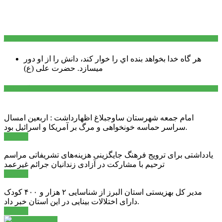
سخن روز
هر گاه خدا بخواهد بنده اي را خوار كند، دانش را از او دور
میسازد.
حضرت علی (ع)
آخرین اخبار:
امام جمعه شهرستان ساوجبلاغ اظهارداشت : اربعین امسال
سراسر حماسه خونخواهی و مرگ بر آمریکا و اسرائیل بود.
ادامه ...
یادداشتی برای ترویج فرهنگ جایگزینی هزینه‌های تشریفاتی مراسم
ترحیم با مشارکت در آزادی زندانیان جرائم غیرعمد
ادامه ...
مدیر کل بهزیستی استان البرز از شناسایی ۲ هزار و ۴۰۰ کودک
دارای اختلالات بینایی در این استان خبر داد.
ادامه ...