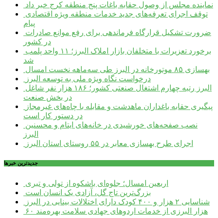
نماینده مجلس از وصول حقابه باغات پنج منطقه کرج خبر داد
توقف اجرای تعرفه‌های جدید خدمات منطقه ویژه اقتصادی
پیام
ضرورت تشکیل قرارگاه فرماندهی برای رفع موانع صادرات
در کشور
برخورد تعزیرات با متخلفان بازار املاک البرز؛ ۱۱ واحد پلمب
شد
بهسازی ۸۵ موتورخانه در البرز طی سه‌ماهه نخست امسال
درخواست نگاه ویژه ملی به توسعه البرز
البرز رتبه چهارم اشتغال صنعتی کشور؛ ۱۸۶ هزار نفر شاغل
در بخش صنعت
پیگیری حقابه باغداران ماهدشت و مقابله با چاه‌های غیرمجاز
در دستور کار است
نصب صفحه‌های خورشیدی در خانه‌های ایتام و محسنین
البرز
اجرای طرح بهسازی معابر در ۵۵ روستای استان البرز
جديدترين خبرها
اربعین امسال؛ جلوه‌ای باشکوه از تولی و تبری
بزرگ‌ترین تاج گل، آزادی یک انسان است
شناسایی ۲ هزار و ۴۰۰ کودک دارای اختلالات بینایی در البرز
۶۰ هزار البرزی از خدمات اردوهای جهادی سلامت بهره‌مند