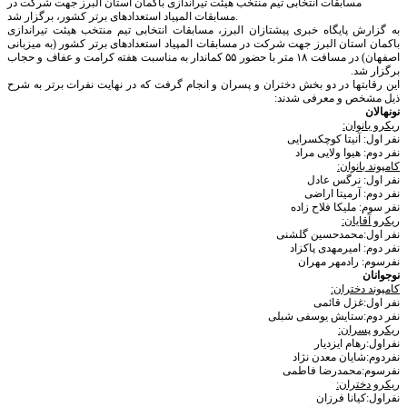
مسابقات انتخابی تیم منتخب هیئت تیراندازی باکمان استان البرز جهت شرکت در
مسابقات المپیاد استعدادهای برتر کشور، برگزار شد.
به گزارش پایگاه خبری پیشتازان البرز، مسابقات انتخابی تیم منتخب هیئت تیراندازی
باکمان استان البرز جهت شرکت در مسابقات المپیاد استعدادهای برتر کشور (به میزبانی
اصفهان) در مسافت ۱۸ متر با حضور ۵۵ کماندار به مناسبت هفته کرامت و عفاف و حجاب
برگزار شد.
این رقابتها در دو بخش دختران و پسران و انجام گرفت که در نهایت نفرات برتر به شرح
ذیل مشخص و معرفی شدند:
نونهالان
ریکرو بانوان:
نفر اول: آنیتا کوچکسرایی
نفر دوم: هیوا ولایی مراد
کامپوند بانوان:
نفر اول: نرگس عادل
نفر دوم: آرمیتا اراضی
نفر سوم: ملیکا فلاح زاده
ریکرو آقایان:
نفر اول:محمدحسین گلشنی
نفر دوم: امیرمهدی پاکزاد
نفرسوم: رادمهر مهران
نوجوانان
کامپوند دختران:
نفر اول:غزل قائمی
نفر دوم:ستایش یوسفی شبلی
ریکرو پسران:
نفراول:رهام ایزدیار
نفردوم:شایان معدن نژاد
نفرسوم:محمدرضا فاطمی
ریکرو دختران:
نفراول:کیانا فرزان