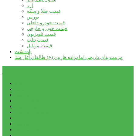
ارز
قیمت طلا و سکه
بورس
قیمت خودرو داخلی
قیمت خودرو خارجی
قیمت تلویزیون
قیمت تبلت
قیمت موبایل
یادداشت
مرمت بنای تاریخی امامزاده هارون (ع) طالقان آغاز شد
پیشتازان البرز
خانه
اجتماعی
سیاسی
فرهنگ و هنر
علم و فناوری
پزشکی و سلامت
اقتصادی
ورزشی
آموزش و پرورش
مدیریت شهری