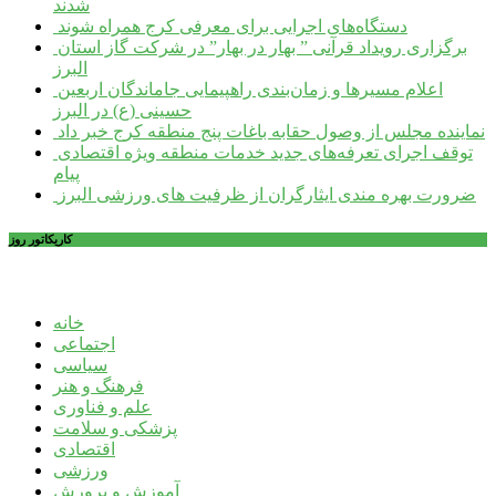
شدند
دستگاه‌های اجرایی برای معرفی کرج همراه شوند
برگزاری رویداد قرآنی ” بهار در بهار” در شرکت گاز استان
البرز
اعلام مسیرها و زمان‌بندی راهپیمایی جاماندگان اربعین
حسینی (ع) در البرز
نماینده مجلس از وصول حقابه باغات پنج منطقه کرج خبر داد
توقف اجرای تعرفه‌های جدید خدمات منطقه ویژه اقتصادی
پیام
ضرورت بهره مندی ایثارگران از ظرفیت های ورزشی البرز
کاریکاتور روز
خانه
اجتماعی
سیاسی
فرهنگ و هنر
علم و فناوری
پزشکی و سلامت
اقتصادی
ورزشی
آموزش و پرورش