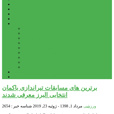
شهرستانهای استان البرز
فیلم
عکس
پیوندها
آنلاین
جدول لیگ برتر
ارز
قیمت طلا و سکه
بورس
قیمت خودرو داخلی
قیمت خودرو خارجی
قیمت تلویزیون
قیمت تبلت
قیمت موبایل
یادداشت
مرمت بنای تاریخی امامزاده هارون (ع) طالقان آغاز شد
برترین های مسابقات تیراندازی باکمان
انتخابی البرز معرفی شدند
ورزشی
مرداد 1, 1398 - ژوئیه 23, 2019
شناسه خبر : 2654