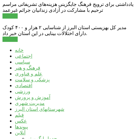
یادداشتی برای ترویج فرهنگ جایگزینی هزینه‌های تشریفاتی مراسم
ترحیم با مشارکت در آزادی زندانیان جرائم غیرعمد
ادامه ...
مدیر کل بهزیستی استان البرز از شناسایی ۲ هزار و ۴۰۰ کودک
دارای اختلالات بینایی در این استان خبر داد.
ادامه ...
خانه
اجتماعی
سیاسی
فرهنگ و هنر
علم و فناوری
پزشکی و سلامت
اقتصادی
ورزشی
آموزش و پرورش
مدیریت شهری
شهرستانهای استان البرز
فیلم
عکس
پیوندها
آنلاین
جدول لیگ برتر