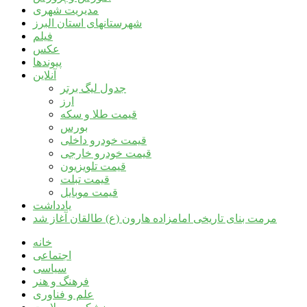
مدیریت شهری
شهرستانهای استان البرز
فیلم
عکس
پیوندها
آنلاین
جدول لیگ برتر
ارز
قیمت طلا و سکه
بورس
قیمت خودرو داخلی
قیمت خودرو خارجی
قیمت تلویزیون
قیمت تبلت
قیمت موبایل
یادداشت
مرمت بنای تاریخی امامزاده هارون (ع) طالقان آغاز شد
خانه
اجتماعی
سیاسی
فرهنگ و هنر
علم و فناوری