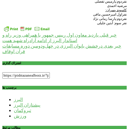
نفردوم:پارمیس تفضلی
مرضیه احمدی
کامپوند پسران:
نفراول:امیرحسین مافی
نفردوم:پارسا زمانی نژاد
نفر سوم: آبتین جلیلی
راهبری
خبر قبلی
بازدید معاون اول رییس جمهور با همراهی وزیر راه و
استاندار البرز از ادامه آزادراه شهید همت
نوشته
خبر بعدی
درخشش بانوان البرزی در چهل‌و‌دومین دوره مسابقات
قرآن اوقاف
اشتراک گذاری
برچسب ها
البرز
پیشتازان البرز
تیروکمان
ورزش
مطالب مرتبط