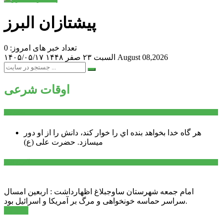
پیشتازان البرز
تعداد خبر های امروز: 0
August 08,2026
السبت ۲۳ صفر ۱۴۴۸
۱۴۰۵/۰۵/۱۷
اوقات شرعی
سخن روز
هر گاه خدا بخواهد بنده اي را خوار كند، دانش را از او دور
میسازد.
حضرت علی (ع)
آخرین اخبار:
امام جمعه شهرستان ساوجبلاغ اظهارداشت : اربعین امسال
سراسر حماسه خونخواهی و مرگ بر آمریکا و اسرائیل بود.
ادامه ...