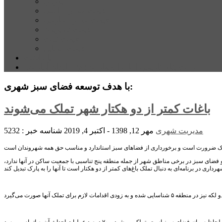
بورس
قیمت خودرو داخلی
قیمت خودرو خارجی
قیمت تلویزیون
قیمت تبلت
قیمت موبایل
یادداشت
مرمت بنای تاریخی امامزاده هارون (ع) طالقان آغاز شد
با هدف توسعه فضای سبز شهری:
باغات کمتر از دو هکتار شهر تملک می‌شوند
مدیریت شهری
مهر 12, 1398 - اکتبر 4, 2019
شناسه خبر : 5232
یک ضرورت است و برخورداری از فضاهای سبز استاندارد و مناسب حق همه شهروندان است
‌ها و فضای سبز در برخی مناطق شهر از جمله منطقه پنج تناسبی با جمعیت ساکن در آنها ندارد،