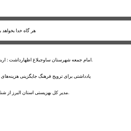
هر گاه خدا بخواهد ب
امام جمعه شهرستان ساوجبلاغ اظهارداشت : اربعین امسال سراسر حماسه خونخواهی و مرگ بر آمریکا و اسرائیل بود.
یادداشتی برای ترویج فرهنگ جایگزینی هزینه‌های
مدیر کل بهزیستی استان البرز از شناسایی ۲ هزار و ۴۰۰ کودک دارای اختلالات بینایی در این استان خبر داد.