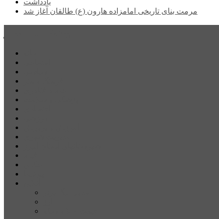
یادداشت
مرمت بنای تاریخی امامزاده هارون (ع) طالقان آغاز شد
پیشتازان البرز
خانه
اجتماعی
سیاسی
فرهنگ و هنر
علم و فناوری
پزشکی و سلامت
اقتصادی
ورزشی
آموزش و پرورش
مدیریت شهری
شهرستانهای استان البرز
فیلم
عکس
پیوندها
آنلاین
جدول لیگ برتر
ارز
قیمت طلا و سکه