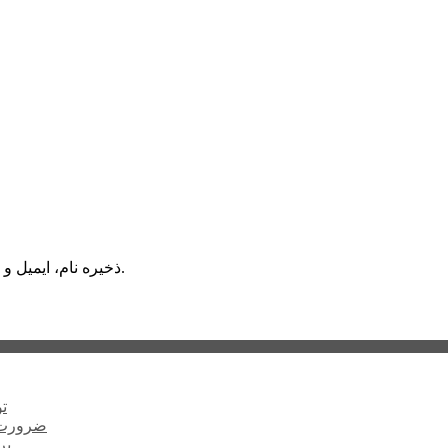
ذخیره نام، ایمیل و وبسایت من در مرورگر برای زمانی که دوباره دیدگاهی می‌نویسم.
ت
ضرورت ت
برخ