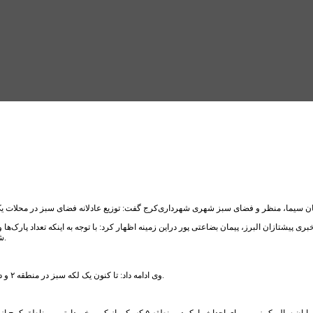
 سیما، منظر و فضای سبز شهری شهرداری‌کرج گفت: توزیع عادلانه فضای سبز در محلات 
بری پیشتازان البرز، پیمان بضاعتی پور دراین زمینه اظهار کرد: با توجه به اینکه تعداد پارک
شهرداری در برنامه‌ای به دنبال تملک باغ‌های کمتر از دو هکتار است تا آنها را به پارک تبدیل کند.
وی ادامه داد: تا کنون یک لکه سبز در منطقه ۲ و دو لکه نیز در منطقه ۵ شناسایی شده و به زودی اقدامات لازم برای تملک آنها صورت می‌گیرد.