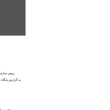
رییس سازمان
به گزارش پایگاه خ
وی افزود: تا پایان سال یک زمین برای احداث پارک در منطقه ۵ که یکی از کم برخوردارترین مناطق کرج از لحاظ سرانه فضای سبز است، تملک می‌شود و ۷۰ درصد عملیات احداث آن به اتمام می‌رسد.