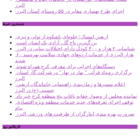
البرز
اجرای طرح بهسازی معابر در ۵۵ روستای استان البرز
جديدترين خبرها
اربعین امسال؛ جلوه‌ای باشکوه از تولی و تبری
بزرگ‌ترین تاج گل، آزادی یک انسان است
شناسایی ۲ هزار و ۴۰۰ کودک دارای اختلالات بینایی در البرز
۶۰ هزار البرزی از خدمات اردوهای جهادی سلامت بهره‌مند
شدند
دستگاه‌های اجرایی برای معرفی کرج همراه شوند
برگزاری رویداد قرآنی ” بهار در بهار” در شرکت گاز استان
البرز
اعلام مسیرها و زمان‌بندی راهپیمایی جاماندگان اربعین
حسینی (ع) در البرز
نماینده مجلس از وصول حقابه باغات پنج منطقه کرج خبر داد
توقف اجرای تعرفه‌های جدید خدمات منطقه ویژه اقتصادی
پیام
ضرورت بهره مندی ایثارگران از ظرفیت های ورزشی البرز
کاریکاتور روز