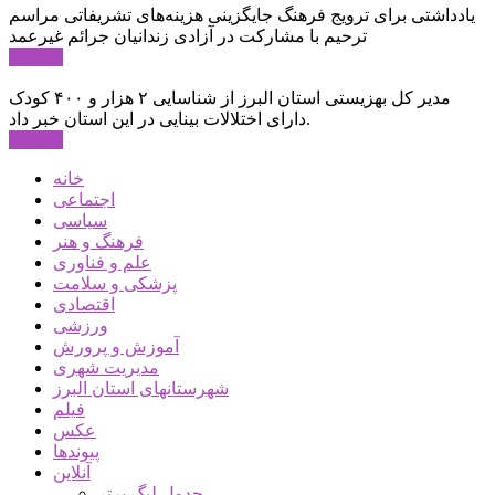
یادداشتی برای ترویج فرهنگ جایگزینی هزینه‌های تشریفاتی مراسم
ترحیم با مشارکت در آزادی زندانیان جرائم غیرعمد
ادامه ...
مدیر کل بهزیستی استان البرز از شناسایی ۲ هزار و ۴۰۰ کودک
دارای اختلالات بینایی در این استان خبر داد.
ادامه ...
خانه
اجتماعی
سیاسی
فرهنگ و هنر
علم و فناوری
پزشکی و سلامت
اقتصادی
ورزشی
آموزش و پرورش
مدیریت شهری
شهرستانهای استان البرز
فیلم
عکس
پیوندها
آنلاین
جدول لیگ برتر