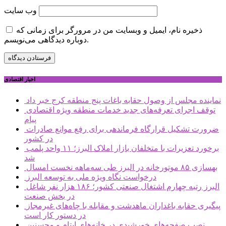
وب‌ سایت
ذخیره نام، ایمیل و وبسایت من در مرورگر برای زمانی که
دوباره دیدگاهی می‌نویسم.
اخبار اقتصادی
نماینده مجلس از وصول حقابه باغات پنج منطقه کرج خبر داد
توقف اجرای تعرفه‌های جدید خدمات منطقه ویژه اقتصادی
پیام
ضرورت تشکیل قرارگاه فرماندهی برای رفع موانع صادرات
در کشور
برخورد تعزیرات با متخلفان بازار املاک البرز؛ ۱۱ واحد پلمب
شد
بهسازی ۸۵ موتورخانه در البرز طی سه‌ماهه نخست امسال
درخواست نگاه ویژه ملی به توسعه البرز
البرز رتبه چهارم اشتغال صنعتی کشور؛ ۱۸۶ هزار نفر شاغل
در بخش صنعت
پیگیری حقابه باغداران ماهدشت و مقابله با چاه‌های غیرمجاز
در دستور کار است
نصب صفحه‌های خورشیدی در خانه‌های ایتام و محسنین