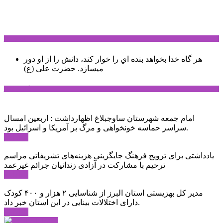
سخن روز
هر گاه خدا بخواهد بنده اي را خوار كند، دانش را از او دور
میسازد.
حضرت علی (ع)
آخرین اخبار:
امام جمعه شهرستان ساوجبلاغ اظهارداشت : اربعین امسال
سراسر حماسه خونخواهی و مرگ بر آمریکا و اسرائیل بود.
ادامه ...
یادداشتی برای ترویج فرهنگ جایگزینی هزینه‌های تشریفاتی مراسم
ترحیم با مشارکت در آزادی زندانیان جرائم غیرعمد
ادامه ...
مدیر کل بهزیستی استان البرز از شناسایی ۲ هزار و ۴۰۰ کودک
دارای اختلالات بینایی در این استان خبر داد.
ادامه ...