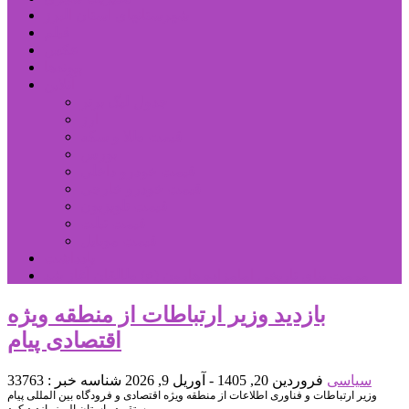
شهرستانهای استان البرز
فیلم
عکس
پیوندها
آنلاین
جدول لیگ برتر
ارز
قیمت طلا و سکه
بورس
قیمت خودرو داخلی
قیمت خودرو خارجی
قیمت تلویزیون
قیمت تبلت
قیمت موبایل
یادداشت
مرمت بنای تاریخی امامزاده هارون (ع) طالقان آغاز شد
بازدید وزیر ارتباطات از منطقه ویژه
اقتصادی پیام
سیاسی
فروردین 20, 1405 - آوریل 9, 2026
شناسه خبر : 33763
وزیر ارتباطات و فناوری اطلاعات از منطقه ویژه اقتصادی و فرودگاه بین المللی پیام