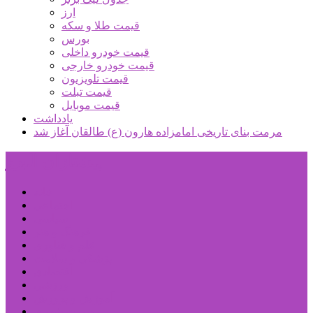
ارز
قیمت طلا و سکه
بورس
قیمت خودرو داخلی
قیمت خودرو خارجی
قیمت تلویزیون
قیمت تبلت
قیمت موبایل
یادداشت
مرمت بنای تاریخی امامزاده هارون (ع) طالقان آغاز شد
پیشتازان البرز
خانه
اجتماعی
سیاسی
فرهنگ و هنر
علم و فناوری
پزشکی و سلامت
اقتصادی
ورزشی
آموزش و پرورش
مدیریت شهری