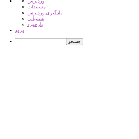
درباره
وردپرس
وردپرس
مستندات
یادگیری وردپرس
پشتیبانی
بازخورد
ورود
جستجو