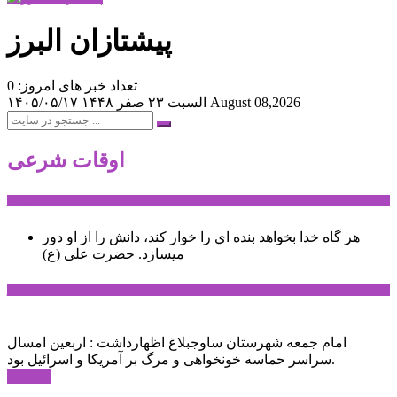
پیشتازان البرز
تعداد خبر های امروز: 0
August 08,2026
السبت ۲۳ صفر ۱۴۴۸
۱۴۰۵/۰۵/۱۷
اوقات شرعی
سخن روز
هر گاه خدا بخواهد بنده اي را خوار كند، دانش را از او دور
میسازد.
حضرت علی (ع)
آخرین اخبار:
امام جمعه شهرستان ساوجبلاغ اظهارداشت : اربعین امسال
سراسر حماسه خونخواهی و مرگ بر آمریکا و اسرائیل بود.
ادامه ...