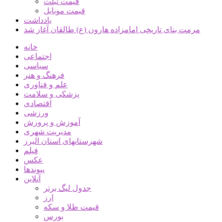
قیمت تبلت
قیمت موبایل
یادداشت
مرمت بنای تاریخی امامزاده هارون (ع) طالقان آغاز شد
خانه
اجتماعی
سیاسی
فرهنگ و هنر
علم و فناوری
پزشکی و سلامت
اقتصادی
ورزشی
آموزش و پرورش
مدیریت شهری
شهرستانهای استان البرز
فیلم
عکس
پیوندها
آنلاین
جدول لیگ برتر
ارز
قیمت طلا و سکه
بورس