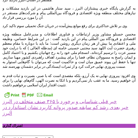
مستقر در استان البرز بازدید کرد.
به گزارش پایگاه خبری پیشتازان البرز ، سید ستار هاشمی در این بازدید مشکلات و
نیازهای مختلف منطقه ویژه اقتصادی و فرودگاه بین‌المللی پیام و شرکت‌های مستقر در
آن را مورد بررسی قرار داد.
وی بر تلاش حداکثری برای رفع موانع پیش‌آمده در جریان جنگ تحمیلی سوم تاکید کرد.
محسن حسنلو مشاور وزیر ارتباطات و فناوری اطلاعات و مدیرعامل منطقه ویژه
اقتصادی و فرودگاه بین المللی پیام در این بازدید گفت : در این شرایط حساس، وظیفه
ملی و اعتقادی ما بیش از هر زمان دیگری روشن است؛ ما باید با دوباره با مقام معظم
رهبری حضرت آیت اللهد سید مجتبی حسینی خامنه ای (مدظله العالی ) که با درایت خود
مسیر عزت را ترسیم کرده‌اند، انسجام ملی خود را به رخ جهانیان بکشیم و با اعتماد کامل
و ایمان راسخ به مسوولان نظام، فضا را برای پیشبرد اهداف راهبردی کشور مهیا سازیم.
تنها با حفظ این پیوند عمیق میان امت و حاکمیت است که می‌توان با گام‌هایی استوار به
سمت پیروزی نهایی حرکت کرد و از ثمرات ایستادگی در برابر دشمنان بهره‌مند شد.
وی افزود: پیروزی نهایی نه یک آرزو، بلکه مقصدی است که با صبر، بصیرت و ثبات قدم به
آن خواهیم رسید. ما به عقب باز نمی‌گردیم و با اتکا به نصرت الهی، گام‌های نهایی را برای
تثبیت اقتدار ایران اسلامی برخواهیم داشت.
راهبری
خبر قبلی
شناسایی و برخورد با ۳۶۵ صنف متخلف در البرز
خبر بعدی
رشد کم سابقه صدور پروانه کاربرد نشان استاندارد در
نوشته
البرز
اشتراک گذاری