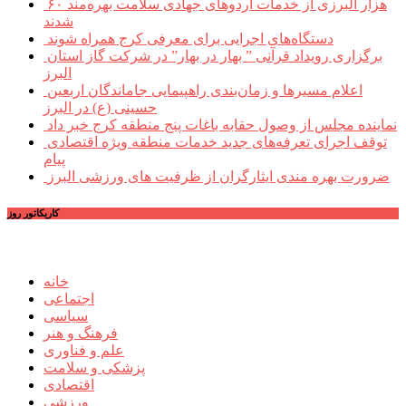
۶۰ هزار البرزی از خدمات اردوهای جهادی سلامت بهره‌مند
شدند
دستگاه‌های اجرایی برای معرفی کرج همراه شوند
برگزاری رویداد قرآنی ” بهار در بهار” در شرکت گاز استان
البرز
اعلام مسیرها و زمان‌بندی راهپیمایی جاماندگان اربعین
حسینی (ع) در البرز
نماینده مجلس از وصول حقابه باغات پنج منطقه کرج خبر داد
توقف اجرای تعرفه‌های جدید خدمات منطقه ویژه اقتصادی
پیام
ضرورت بهره مندی ایثارگران از ظرفیت های ورزشی البرز
کاریکاتور روز
خانه
اجتماعی
سیاسی
فرهنگ و هنر
علم و فناوری
پزشکی و سلامت
اقتصادی
ورزشی