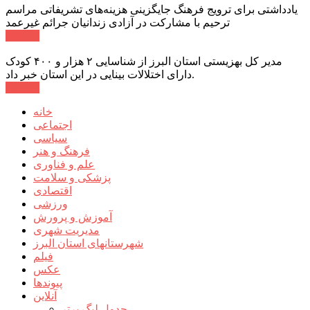
یادداشتی برای ترویج فرهنگ جایگزینی هزینه‌های تشریفاتی مراسم
ترحیم با مشارکت در آزادی زندانیان جرائم غیرعمد
ادامه ...
مدیر کل بهزیستی استان البرز از شناسایی ۲ هزار و ۴۰۰ کودک
دارای اختلالات بینایی در این استان خبر داد.
ادامه ...
خانه
اجتماعی
سیاسی
فرهنگ و هنر
علم و فناوری
پزشکی و سلامت
اقتصادی
ورزشی
آموزش و پرورش
مدیریت شهری
شهرستانهای استان البرز
فیلم
عکس
پیوندها
آنلاین
جدول لیگ برتر