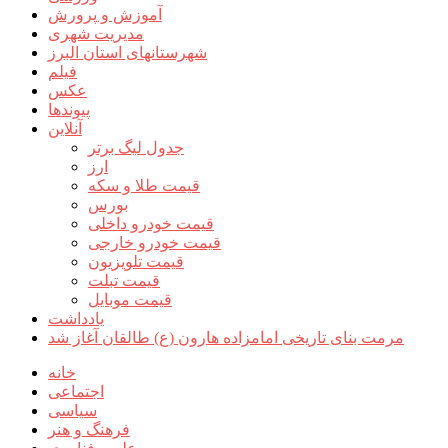
آموزش و پرورش
مدیریت شهری
شهرستانهای استان البرز
فیلم
عکس
پیوندها
آنلاین
جدول لیگ برتر
ارز
قیمت طلا و سکه
بورس
قیمت خودرو داخلی
قیمت خودرو خارجی
قیمت تلویزیون
قیمت تبلت
قیمت موبایل
یادداشت
مرمت بنای تاریخی امامزاده هارون (ع) طالقان آغاز شد
خانه
اجتماعی
سیاسی
فرهنگ و هنر