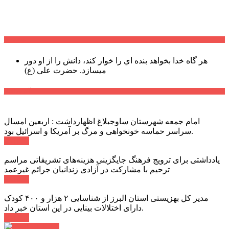
سخن روز
هر گاه خدا بخواهد بنده اي را خوار كند، دانش را از او دور
میسازد.
حضرت علی (ع)
آخرین اخبار:
امام جمعه شهرستان ساوجبلاغ اظهارداشت : اربعین امسال
سراسر حماسه خونخواهی و مرگ بر آمریکا و اسرائیل بود.
ادامه ...
یادداشتی برای ترویج فرهنگ جایگزینی هزینه‌های تشریفاتی مراسم
ترحیم با مشارکت در آزادی زندانیان جرائم غیرعمد
ادامه ...
مدیر کل بهزیستی استان البرز از شناسایی ۲ هزار و ۴۰۰ کودک
دارای اختلالات بینایی در این استان خبر داد.
ادامه ...