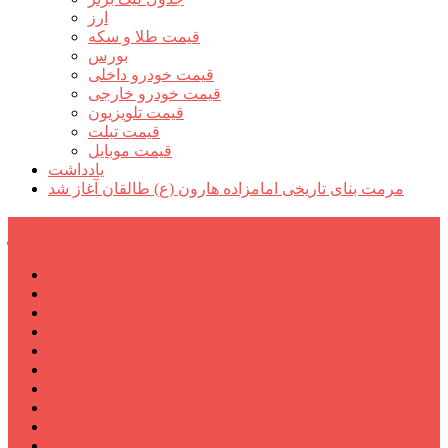
ارز
قیمت طلا و سکه
بورس
قیمت خودرو داخلی
قیمت خودرو خارجی
قیمت تلویزیون
قیمت تبلت
قیمت موبایل
یادداشت
مرمت بنای تاریخی امامزاده هارون (ع) طالقان آغاز شد
پیشتازان البرز
خانه
اجتماعی
سیاسی
فرهنگ و هنر
علم و فناوری
پزشکی و سلامت
اقتصادی
ورزشی
آموزش و پرورش
مدیریت شهری