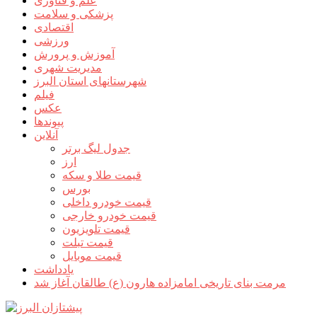
علم و فناوری
پزشکی و سلامت
اقتصادی
ورزشی
آموزش و پرورش
مدیریت شهری
شهرستانهای استان البرز
فیلم
عکس
پیوندها
آنلاین
جدول لیگ برتر
ارز
قیمت طلا و سکه
بورس
قیمت خودرو داخلی
قیمت خودرو خارجی
قیمت تلویزیون
قیمت تبلت
قیمت موبایل
یادداشت
مرمت بنای تاریخی امامزاده هارون (ع) طالقان آغاز شد