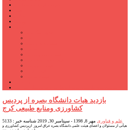
شهرستانهای استان البرز
فیلم
عکس
پیوندها
آنلاین
جدول لیگ برتر
ارز
قیمت طلا و سکه
بورس
قیمت خودرو داخلی
قیمت خودرو خارجی
قیمت تلویزیون
قیمت تبلت
قیمت موبایل
یادداشت
مرمت بنای تاریخی امامزاده هارون (ع) طالقان آغاز شد
بازدید هیات دانشگاه بصره از پردیس
کشاورزی ومنابع طبیعی کرج
علم و فناوری
مهر 8, 1398 - سپتامبر 30, 2019
شناسه خبر : 5133
هیأتی از مسئولان و اعضای هیئت علمی دانشگاه بصره عراق امروز ازپردیس کشاورزی و