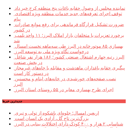
نماینده مجلس از وصول حقابه باغات پنج منطقه کرج خبر داد
توقف اجرای تعرفه‌های جدید خدمات منطقه ویژه اقتصادی
پیام
ضرورت تشکیل قرارگاه فرماندهی برای رفع موانع صادرات
در کشور
برخورد تعزیرات با متخلفان بازار املاک البرز؛ ۱۱ واحد پلمب
شد
بهسازی ۸۵ موتورخانه در البرز طی سه‌ماهه نخست امسال
درخواست نگاه ویژه ملی به توسعه البرز
البرز رتبه چهارم اشتغال صنعتی کشور؛ ۱۸۶ هزار نفر شاغل
در بخش صنعت
پیگیری حقابه باغداران ماهدشت و مقابله با چاه‌های غیرمجاز
در دستور کار است
نصب صفحه‌های خورشیدی در خانه‌های ایتام و محسنین
البرز
اجرای طرح بهسازی معابر در ۵۵ روستای استان البرز
جديدترين خبرها
اربعین امسال؛ جلوه‌ای باشکوه از تولی و تبری
بزرگ‌ترین تاج گل، آزادی یک انسان است
شناسایی ۲ هزار و ۴۰۰ کودک دارای اختلالات بینایی در البرز