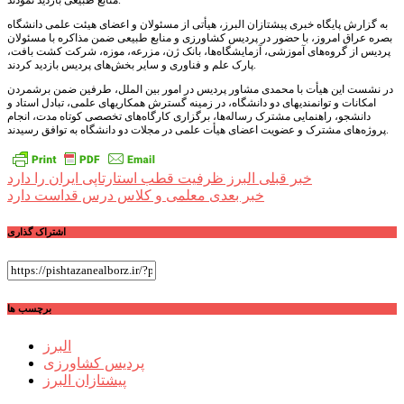
منابع طبیعی بازدید نمودند.
به گزارش پایگاه خبری پیشتازان البرز، هیأتی از مسئولان و اعضای هیئت علمی دانشگاه
بصره عراق امروز، با حضور در پردیس کشاورزی و منابع طبیعی ضمن مذاکره با مسئولان
پردیس از گروه‌های آموزشی، آزمایشگاه‌ها، بانک ژن، مزرعه، موزه، شرکت کشت بافت،
پارک علم و فناوری و سایر بخش‌های پردیس بازدید کردند.
در نشست این هیأت با محمدی مشاور پردیس در امور بین الملل، طرفین ضمن برشمردن
امکانات و توانمندیهای دو دانشگاه، در زمینه گسترش همکاریهای علمی، تبادل استاد و
دانشجو، راهنمایی مشترک رساله‌ها، برگزاری کارگاه‌های تخصصی کوتاه مدت، انجام
پروژه‌های مشترک و عضویت اعضای هیأت علمی در مجلات دو دانشگاه به توافق رسیدند.
راهبری
خبر قبلی
البرز ظرفیت قطب استارتاپی ایران را دارد
خبر بعدی
معلمی و کلاس درس قداست دارد
نوشته
اشتراک گذاری
برچسب ها
البرز
پردیس کشاورزی
پیشتازان البرز