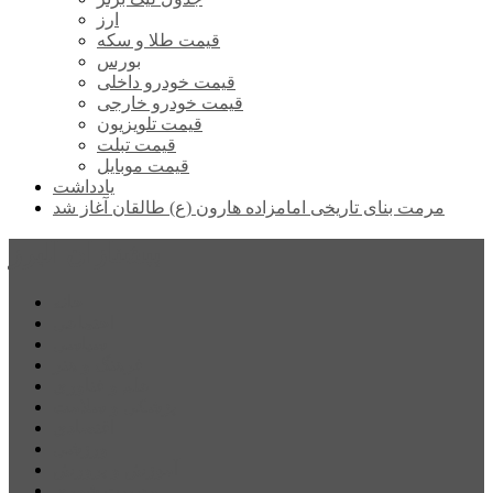
ارز
قیمت طلا و سکه
بورس
قیمت خودرو داخلی
قیمت خودرو خارجی
قیمت تلویزیون
قیمت تبلت
قیمت موبایل
یادداشت
مرمت بنای تاریخی امامزاده هارون (ع) طالقان آغاز شد
پیشتازان البرز
خانه
اجتماعی
سیاسی
فرهنگ و هنر
علم و فناوری
پزشکی و سلامت
اقتصادی
ورزشی
آموزش و پرورش
مدیریت شهری