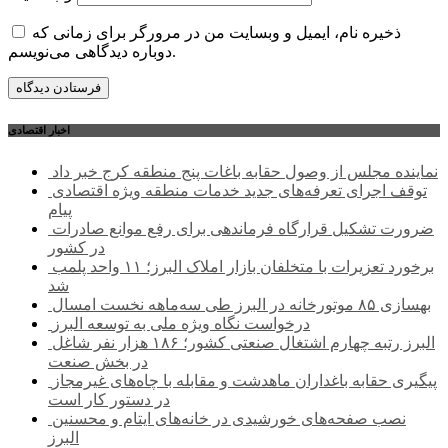
ذخیره نام، ایمیل و وبسایت من در مرورگر برای زمانی که
دوباره دیدگاهی می‌نویسم.
اخبار اقتصادی
نماینده مجلس از وصول حقابه باغات پنج منطقه کرج خبر داد
توقف اجرای تعرفه‌های جدید خدمات منطقه ویژه اقتصادی
پیام
ضرورت تشکیل قرارگاه فرماندهی برای رفع موانع صادرات
در کشور
برخورد تعزیرات با متخلفان بازار املاک البرز؛ ۱۱ واحد پلمب
شد
بهسازی ۸۵ موتورخانه در البرز طی سه‌ماهه نخست امسال
درخواست نگاه ویژه ملی به توسعه البرز
البرز رتبه چهارم اشتغال صنعتی کشور؛ ۱۸۶ هزار نفر شاغل
در بخش صنعت
پیگیری حقابه باغداران ماهدشت و مقابله با چاه‌های غیرمجاز
در دستور کار است
نصب صفحه‌های خورشیدی در خانه‌های ایتام و محسنین
البرز