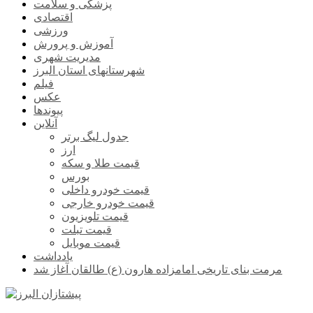
پزشکی و سلامت
اقتصادی
ورزشی
آموزش و پرورش
مدیریت شهری
شهرستانهای استان البرز
فیلم
عکس
پیوندها
آنلاین
جدول لیگ برتر
ارز
قیمت طلا و سکه
بورس
قیمت خودرو داخلی
قیمت خودرو خارجی
قیمت تلویزیون
قیمت تبلت
قیمت موبایل
یادداشت
مرمت بنای تاریخی امامزاده هارون (ع) طالقان آغاز شد