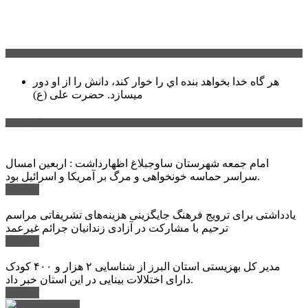
سخن روز
هر گاه خدا بخواهد بنده اي را خوار كند، دانش را از او دور
میسازد.
حضرت علی (ع)
آخرین اخبار:
امام جمعه شهرستان ساوجبلاغ اظهارداشت : اربعین امسال
سراسر حماسه خونخواهی و مرگ بر آمریکا و اسرائیل بود.
ادامه ...
یادداشتی برای ترویج فرهنگ جایگزینی هزینه‌های تشریفاتی مراسم
ترحیم با مشارکت در آزادی زندانیان جرائم غیرعمد
ادامه ...
مدیر کل بهزیستی استان البرز از شناسایی ۲ هزار و ۴۰۰ کودک
دارای اختلالات بینایی در این استان خبر داد.
ادامه ...