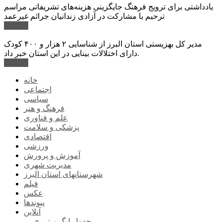
یادداشتی برای ترویج فرهنگ جایگزینی هزینه‌های تشریفاتی مراسم
ترحیم با مشارکت در آزادی زندانیان جرائم غیرعمد
ادامه ...
مدیر کل بهزیستی استان البرز از شناسایی ۲ هزار و ۴۰۰ کودک
دارای اختلالات بینایی در این استان خبر داد.
ادامه ...
خانه
اجتماعی
سیاسی
فرهنگ و هنر
علم و فناوری
پزشکی و سلامت
اقتصادی
ورزشی
آموزش و پرورش
مدیریت شهری
شهرستانهای استان البرز
فیلم
عکس
پیوندها
آنلاین
جدول لیگ برتر