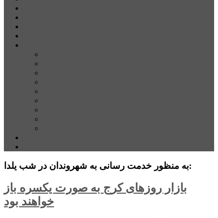
شهرستانهای استان البرز
فیلم
عکس
پیوندها
آنلاین
جدول لیگ برتر
ارز
قیمت طلا و سکه
بورس
قیمت خودرو داخلی
قیمت خودرو خارجی
قیمت تلویزیون
قیمت تبلت
قیمت موبایل
یادداشت
مرمت بنای تاریخی امامزاده هارون (ع) طالقان آغاز شد
به منظور خدمت رسانی به شهروندان در شب یلدا:
بازار روزهای کرج به صورت یکسره باز
خواهند بود