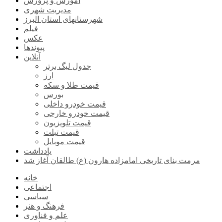
آموزش و پرورش
مدیریت شهری
شهرستانهای استان البرز
فیلم
عکس
پیوندها
آنلاین
جدول لیگ برتر
ارز
قیمت طلا و سکه
بورس
قیمت خودرو داخلی
قیمت خودرو خارجی
قیمت تلویزیون
قیمت تبلت
قیمت موبایل
یادداشت
مرمت بنای تاریخی امامزاده هارون (ع) طالقان آغاز شد
خانه
اجتماعی
سیاسی
فرهنگ و هنر
علم و فناوری