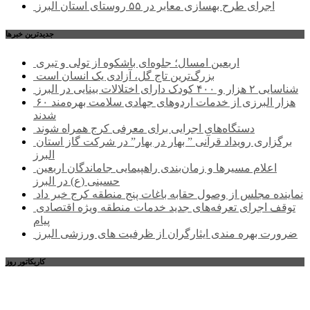
اجرای طرح بهسازی معابر در ۵۵ روستای استان البرز
جديدترين خبرها
اربعین امسال؛ جلوه‌ای باشکوه از تولی و تبری
بزرگ‌ترین تاج گل، آزادی یک انسان است
شناسایی ۲ هزار و ۴۰۰ کودک دارای اختلالات بینایی در البرز
۶۰ هزار البرزی از خدمات اردوهای جهادی سلامت بهره‌مند
شدند
دستگاه‌های اجرایی برای معرفی کرج همراه شوند
برگزاری رویداد قرآنی ” بهار در بهار” در شرکت گاز استان
البرز
اعلام مسیرها و زمان‌بندی راهپیمایی جاماندگان اربعین
حسینی (ع) در البرز
نماینده مجلس از وصول حقابه باغات پنج منطقه کرج خبر داد
توقف اجرای تعرفه‌های جدید خدمات منطقه ویژه اقتصادی
پیام
ضرورت بهره مندی ایثارگران از ظرفیت های ورزشی البرز
کاریکاتور روز