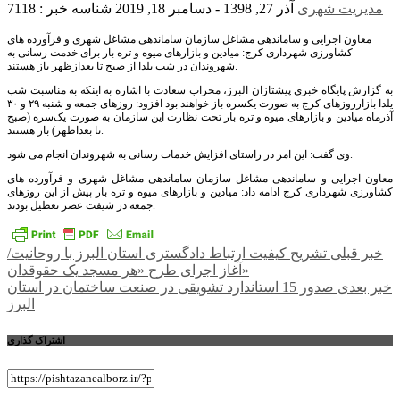
مدیریت شهری
آذر 27, 1398 - دسامبر 18, 2019
شناسه خبر : 7118
معاون اجرایی و ساماندهی مشاغل سازمان ساماندهی مشاغل شهری و فرآورده های
کشاورزی شهرداری کرج: میادین و بازارهای میوه و تره بار برای خدمت رسانی به
شهروندان در شب یلدا از صبح تا بعدازظهر باز هستند.
به گزارش پایگاه خبری پیشتازان البرز، محراب سعادت با اشاره به اینکه به مناسبت شب
یلدا بازارروزهای کرج به صورت یکسره باز خواهند بود افزود: روزهای جمعه و شنبه ۲۹ و ۳۰
آذرماه میادین و بازارهای میوه و تره بار تحت نظارت این سازمان به صورت یک‌سره (صبح
تا بعداظهر) باز هستند.
وی گفت: این امر در راستای افزایش خدمات رسانی به شهروندان انجام می شود.
معاون اجرایی و ساماندهی مشاغل سازمان ساماندهی مشاغل شهری و فرآورده های
کشاورزی شهرداری کرج ادامه داد: میادین و بازارهای میوه و تره بار پیش از این روزهای
جمعه در شیفت عصر تعطیل بودند.
راهبری
خبر قبلی
تشریح کیفیت ارتباط دادگستری استان البرز با روحانیت/
آغاز اجرای طرح «هر مسجد یک حقوقدان»
نوشته
خبر بعدی
صدور 15 استاندارد تشویقی در صنعت ساختمان در استان
البرز
اشتراک گذاری